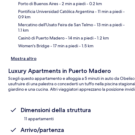
Porto di Buenos Aires
- 2 min a piedi
- 0.2 km
Pontificia Universidad Católica Argentina
- 11 min a piedi
-
0.9 km
Ma
Mercatino dell'Usato Feira de San Telmo
- 13 min a piedi
-
1.1 km
Casinò di Puerto Madero
- 14 min a piedi
- 1.2 km
Women's Bridge
- 17 min a piedi
- 1.5 km
Mostra altro
Luxury Apartments in Puerto Madero
Scegli questo appartamento e alloggia a 5 minuti in auto da Obelisco 
usufruire di una palestra o concederti un tuffo nella piscina stagional
giardino e una cucina. Altri viaggiatori apprezzano la posizione invidia
Dimensioni della struttura
11 appartamenti
Arrivo/partenza