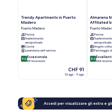
Trendy
Almarena
Trendy Apartments in Puerto
Almarena 
Apartments
Madero
Madero
Affiliated 
in
Urbano
Puerto Madero
Puerto Mader
Puerto
Affiliated
Madero
Piscina
by
Piscina
Trasferimento
Trasferiment
Puerto
Melia
aeroportuale
aeroportuale
Madero
Puerto
Cucina
Angolo cottu
Madero
Lavanderia self-service
Parcheggio d
9.6
8.6
Eccezionale
Eccellent
9.6
8.6
su
su
89 recensioni
654 recensi
10,
10,
Il
CHF 91
Eccezionale,
Eccellente,
prezzo
89
654
10 ago - 11 ago
attuale
recensioni
recensioni
è
CHF 91
Accedi per visualizzare gli extra e g