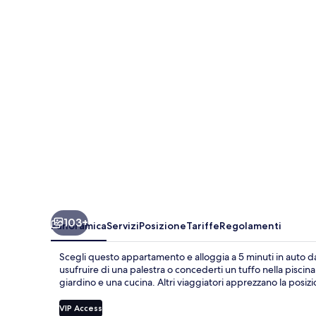
in
Puerto
Madero
103+
Panoramica
Servizi
Posizione
Tariffe
Regolamenti
Scegli questo appartamento e alloggia a 5 minuti in auto da
usufruire di una palestra o concederti un tuffo nella piscina
giardino e una cucina. Altri viaggiatori apprezzano la posizio
VIP Access