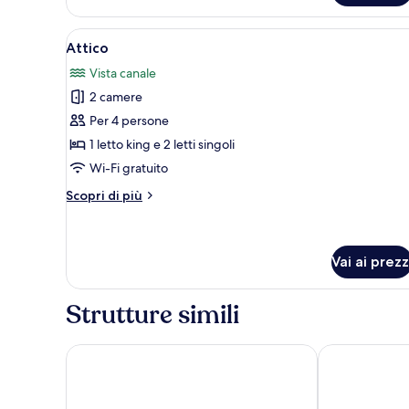
camere
da
Apri
Un balcone con vista sulla citt
letto
30
Attico
tutte
Vista canale
le
2 camere
foto
per
Per 4 persone
Attico
1 letto king e 2 letti singoli
Wi-Fi gratuito
Altri
Scopri di più
dettagli
per
Attico
Vai ai prezz
Strutture simili
Trendy Apartments in Puerto Madero
Almarena Mad