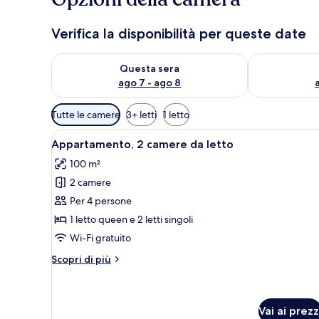
Verifica la disponibilità per queste date
Verifica la disponibilità per questa sera, ago 7 - ago
Verifica la di
Questa sera
ago 7 - ago 8
Filtri
Tutte le camere
3+ letti
1 letto
disponibili
Apri
Un balcone con vista su una pi
per
24
Appartamento, 2 camere da letto
tutte
le
100 m²
le
camere
2 camere
foto
per
Per 4 persone
Appartamento,
1 letto queen e 2 letti singoli
2
Wi-Fi gratuito
camere
Altri
Scopri di più
da
dettagli
letto
per
Appartamento,
2
Vai ai prezz