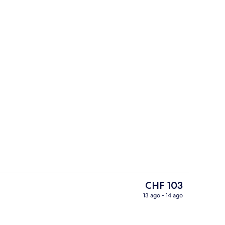
rno
Terrazza/patio
Il
CHF 103
prezzo
13 ago - 14 ago
attuale
rno
Area soggiorno
è
CHF 103