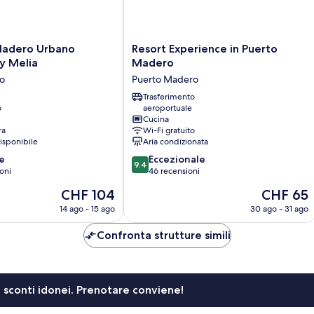
Resort
Madero Urbano
Resort Experience in Puerto
Experience
by Melia
Madero
in
o
Puerto Madero
Puerto
Madero
Trasferimento
o
aeroportuale
Puerto
Cucina
Madero
ra
Wi-Fi gratuito
isponibile
Aria condizionata
9.4
e
Eccezionale
9.4
su
oni
46 recensioni
10,
Il
Il
CHF 104
CHF 65
Eccezionale,
prezzo
prezzo
46
14 ago - 15 ago
30 ago - 31 ago
attuale
attuale
recensioni
è
è
Confronta strutture simili
CHF 104
CHF 65
li sconti idonei. Prenotare conviene!