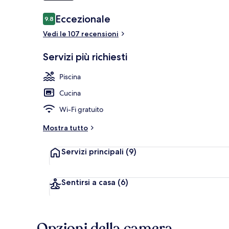
Recensioni
Eccezionale
9.8
9.8 su 10
Vedi le 107 recensioni
Vista lago
Servizi più richiesti
Piscina
Cucina
Wi-Fi gratuito
Mostra tutto
Servizi principali
(9)
Sentirsi a casa
(6)
Opzioni della camera