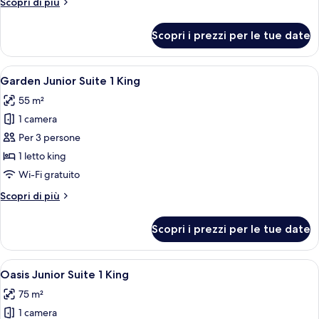
Altri
Scopri di più
King
dettagli
+
per
Scopri i prezzi per le tue date
Family
1
Suite
Bunkbed
1
Apri
Una terrazza con tavolo e sedie, un vaso
6
King
Garden Junior Suite 1 King
tutte
+
55 m²
1
le
Bunkbed
1 camera
foto
per
Per 3 persone
Garden
1 letto king
Junior
Wi-Fi gratuito
Suite
Altri
Scopri di più
1
dettagli
King
per
Scopri i prezzi per le tue date
Garden
Junior
Suite
Apri
Una vasca idromassaggio, area salotto e
5
1
Oasis Junior Suite 1 King
tutte
King
75 m²
le
1 camera
foto