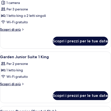
2
1 camera
foto
letti
per
Per 3 persone
singoli
Crystal
1 letto king o 2 letti singoli
Club
Wi-Fi gratuito
Deluxe
Altri
Scopri di più
Room
dettagli
per
Scopri i prezzi per le tue date
Crystal
Club
Deluxe
Apri
Cassaforte in camera, una scrivania, t
6
Room
Garden Junior Suite 1 King
tutte
Per 2 persone
le
1 letto king
foto
per
Wi-Fi gratuito
Garden
Altri
Scopri di più
Junior
dettagli
per
Suite
Scopri i prezzi per le tue date
Garden
1
Junior
King
Suite
Apri
Una moderna camera d'hotel con un let
7
1