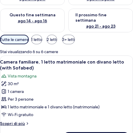
Verifica la disponibilità per questo fine settimana, ago 14 - ag
Verifica la disponibilità per i
Questo fine settimana
Il prossimo fine
settimana
ago 14 - ago 16
ago 21 - ago 23
Filtri
Tutte le camere
1 letto
2 letti
3+ letti
disponibili
per
Stai visualizzando 6 su 6 camere
le
Apri
Camera d'albergo con un letto grande, u
13
Camera familiare, 1 letto matrimoniale con divano letto
camere
tutte
(with Sofabed)
le
Vista montagna
foto
30 m²
per
1 camera
Camera
familiare,
Per 3 persone
1
1 letto matrimoniale e 1 divano letto (matrimoniale)
letto
Wi-Fi gratuito
matrimoniale
Altri
Scopri di più
con
dettagli