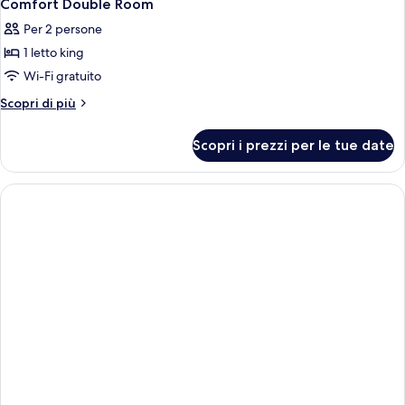
Comfort Double Room
Per 2 persone
1 letto king
Wi-Fi gratuito
Altri
Scopri di più
dettagli
per
Scopri i prezzi per le tue date
Comfort
Double
Room