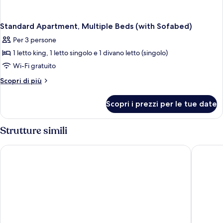
Standard Apartment, Multiple Beds (with Sofabed)
Per 3 persone
1 letto king, 1 letto singolo e 1 divano letto (singolo)
Wi-Fi gratuito
Altri
Scopri di più
dettagli
per
Scopri i prezzi per le tue date
Standard
Apartment,
Multiple
Strutture simili
Beds
(with
Jufa Hotel Schwarzwald
Hotel F
Sofabed)