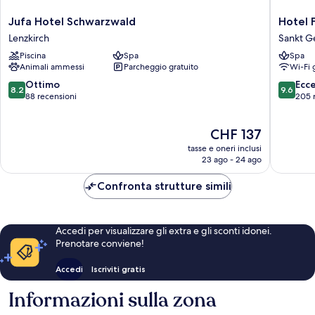
Jufa
Hotel
Jufa Hotel Schwarzwald
Hotel 
Hotel
Federwe
Lenzkirch
Sankt G
Schwarzwald
Sankt
Piscina
Spa
Spa
Lenzkirch
George
Animali ammessi
Parcheggio gratuito
Wi-Fi 
im
Schwarz
8.2
9.6
Ottimo
Ecc
8.2
9.6
su
su
88 recensioni
205 
10,
10,
Ottimo,
Eccezion
Il
CHF 137
88
205
prezzo
recensioni
recensio
tasse e oneri inclusi
attuale
23 ago - 24 ago
è
CHF 137
Confronta strutture simili
Accedi per visualizzare gli extra e gli sconti idonei.
Prenotare conviene!
Accedi
Iscriviti gratis
Informazioni sulla zona