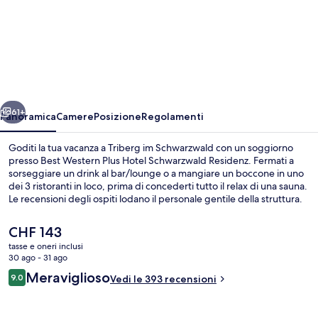
Best
Western
Plus
Hotel
Schwarzwald
ietro
Avanti
Residenz
61+
Panoramica
Camere
Posizione
Regolamenti
Goditi la tua vacanza a Triberg im Schwarzwald con un soggiorno
presso Best Western Plus Hotel Schwarzwald Residenz. Fermati a
sorseggiare un drink al bar/lounge o a mangiare un boccone in uno
dei 3 ristoranti in loco, prima di concederti tutto il relax di una sauna.
Le recensioni degli ospiti lodano il personale gentile della struttura.
Il
CHF 143
prezzo
tasse e oneri inclusi
attuale
30 ago - 31 ago
Esterni
è
Recensioni
Meraviglioso
9.0
Vedi le 393 recensioni
CHF 143
9.0 su 10