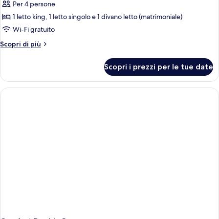
per
Per 4 persone
Appartamento
1 letto king, 1 letto singolo e 1 divano letto (matrimoniale)
Standard,
Wi-Fi gratuito
letti
Altri
Scopri di più
multipli
dettagli
(with
per
Scopri i prezzi per le tue date
Appartamento
Sofabed)
Standard,
letti
multipli
(with
Sofabed)