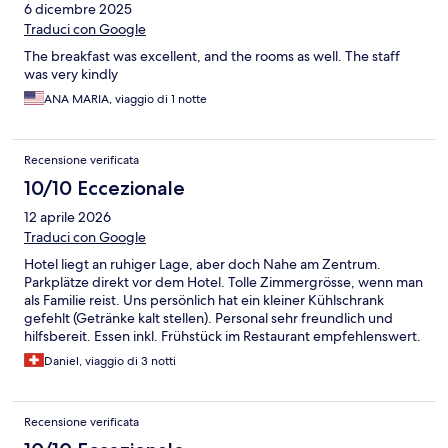
6 dicembre 2025
Traduci con Google
The breakfast was excellent, and the rooms as well. The staff
was very kindly
ANA MARIA, viaggio di 1 notte
Recensione verificata
10/10 Eccezionale
12 aprile 2026
Traduci con Google
Hotel liegt an ruhiger Lage, aber doch Nahe am Zentrum.
Parkplätze direkt vor dem Hotel. Tolle Zimmergrösse, wenn man
als Familie reist. Uns persönlich hat ein kleiner Kühlschrank
gefehlt (Getränke kalt stellen). Personal sehr freundlich und
hilfsbereit. Essen inkl. Frühstück im Restaurant empfehlenswert.
Zimmer und Hotel sind sauber. Wir würden es wieder buchen.
Daniel, viaggio di 3 notti
Recensione verificata