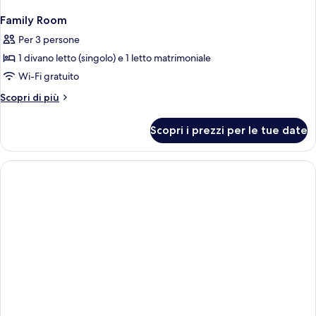
Family Room
Per 3 persone
1 divano letto (singolo) e 1 letto matrimoniale
Wi-Fi gratuito
Altri
Scopri di più
dettagli
per
Scopri i prezzi per le tue date
Family
Room