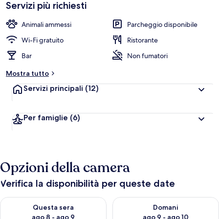
Servizi più richiesti
Animali ammessi
Parcheggio disponibile
Wi-Fi gratuito
Ristorante
Bar
Non fumatori
Mostra tutto
Servizi principali
(12)
Per famiglie
(6)
Opzioni della camera
Verifica la disponibilità per queste date
Verifica la disponibilità per questa sera, ago 8 - ago 9
Verifica la disponibilità per d
Questa sera
Domani
ago 8 - ago 9
ago 9 - ago 10