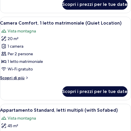
divano
per
Scopri i prezzi per le tue date
Camera
letto
familiare,
(with
1
Apri
Una camera d'albergo con un letto gra
Sofabed)
10
letto
Camera Comfort, 1 letto matrimoniale (Quiet Location)
tutte
matrimoniale
Vista montagna
con
le
divano
20 m²
foto
letto
per
1 camera
(with
Camera
Sofabed)
Per 2 persone
Comfort,
1 letto matrimoniale
1
Wi-Fi gratuito
letto
Altri
Scopri di più
matrimoniale
dettagli
(Quiet
per
Scopri i prezzi per le tue date
Location)
Camera
Comfort,
1
Apri
10 camere, biancheria da letto di alta 
9
letto
Appartamento Standard, letti multipli (with Sofabed)
tutte
matrimoniale
Vista montagna
(Quiet
le
Location)
45 m²
foto