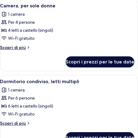
Apri
Una stanza con un letto a castello, u
4
Camera, per sole donne
tutte
1 camera
le
Per 4 persone
foto
per
4 letti a castello (singoli)
Camera,
Wi-Fi gratuito
per
Altri
Scopri di più
sole
dettagli
donne
per
Scopri i prezzi per le tue date
Camera,
per
sole
Apri
Camera con letto a castello, un portati
6
donne
Dormitorio condiviso, letti multipli
tutte
1 camera
le
Per 6 persone
foto
per
6 letti a castello (singoli)
Dormitorio
Wi-Fi gratuito
condiviso,
Altri
Scopri di più
letti
dettagli
multipli
per
Scopri i prezzi per le tue date