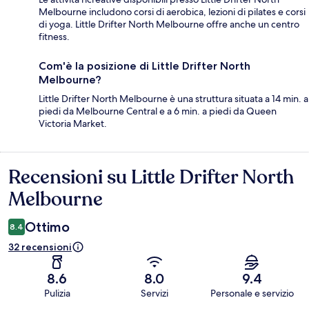
Melbourne includono corsi di aerobica, lezioni di pilates e corsi
di yoga. Little Drifter North Melbourne offre anche un centro
fitness.
Com'è la posizione di Little Drifter North
Melbourne?
Little Drifter North Melbourne è una struttura situata a 14 min. a
piedi da Melbourne Central e a 6 min. a piedi da Queen
Victoria Market.
Recensioni su Little Drifter North
Recensioni
Melbourne
Ottimo
8.4
32 recensioni
8.6
8.0
9.4
Pulizia
Servizi
Personale e servizio