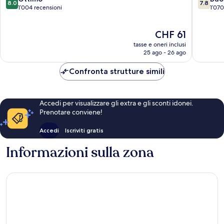
8.0
7.8
Apartments
su
su
1’004 recensioni
1’070
Parkville
10,
10,
Ottimo,
Buono,
Il
CHF 61
1’004
1’070
prezzo
recensioni
recensio
tasse e oneri inclusi
attuale
25 ago - 26 ago
è
CHF 61
Confronta strutture simili
Accedi per visualizzare gli extra e gli sconti idonei.
Prenotare conviene!
Accedi
Iscriviti gratis
Informazioni sulla zona