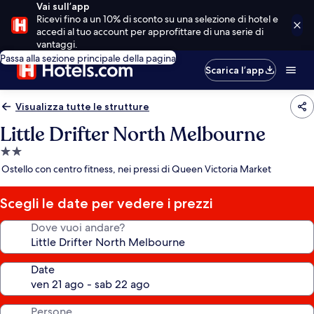
Vai sull’app
Ricevi fino a un 10% di sconto su una selezione di hotel e
accedi al tuo account per approfittare di una serie di
vantaggi.
Passa alla sezione principale della pagina
Scarica l’app
Visualizza tutte le strutture
Little Drifter North Melbourne
Struttura
a
Ostello con centro fitness, nei pressi di Queen Victoria Market
2.0
stelle
Scegli le date per vedere i prezzi
Dove vuoi andare?
Date
Persone