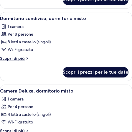
Dormitorio
condiviso,
letti
Apri
Una camera del dormitorio con letti a 
4
multipli
Dormitorio condiviso, dormitorio misto
tutte
1 camera
le
Per 8 persone
foto
per
8 letti a castello (singoli)
Dormitorio
Wi-Fi gratuito
condiviso,
Altri
Scopri di più
dormitorio
dettagli
misto
per
Scopri i prezzi per le tue date
Dormitorio
condiviso,
dormitorio
Apri
Camera d'albergo moderna con letti a ca
3
misto
Camera Deluxe, dormitorio misto
tutte
1 camera
le
Per 4 persone
foto
per
4 letti a castello (singoli)
Camera
Wi-Fi gratuito
Deluxe,
Altri
Scopri di più