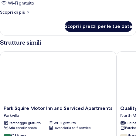
Camera
Wi-Fi gratuito
Deluxe,
Altri
Scopri di più
dormitorio
dettagli
misto
per
Scopri i prezzi per le tue date
Camera
Deluxe,
dormitorio
Strutture simili
misto
Park Squire Motor Inn and Serviced Apartments
Quality 
Park
Quality
Park Squire Motor Inn and Serviced Apartments
Qualit
Squire
Apartme
Parkville
North M
Motor
North
Parcheggio gratuito
Wi-Fi gratuito
Cucin
Inn
Melbou
Aria condizionata
Lavanderia self-service
Parche
and
North
Serviced
Melbou
8.0
7.8
Ottimo
Buo