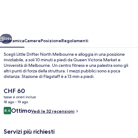
Drifter
North
Melbourne
ietro
Avanti
39+
Panoramica
Camere
Posizione
Regolamenti
Scegli Little Drifter North Melbourne e alloggia in una posizione
invidiabile, a soli 10 minuti a piedi da Queen Victoria Market e
Università di Melbourne. Un centro fitness e una palestra sono gli
altri punti di forza della struttura. I mezzi pubblici sono a poca
distanza: Stazione di Flagstaff è a 13 min a piedi.
Il
CHF 60
prezzo
tasse e oneri inclusi
attuale
18 ago - 19 ago
Terrazza panoramica
è
Recensioni
Ottimo
8.4
Vedi le 32 recensioni
CHF 60
8.4 su 10
Servizi più richiesti