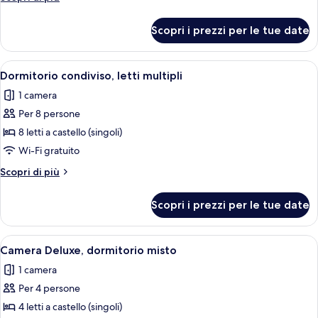
dormitorio
dettagli
misto
per
Scopri i prezzi per le tue date
Camera
Deluxe,
dormitorio
Apri
Una camera del dormitorio con letti a 
4
misto
Dormitorio condiviso, letti multipli
tutte
1 camera
le
Per 8 persone
foto
per
8 letti a castello (singoli)
Dormitorio
Wi-Fi gratuito
condiviso,
Altri
Scopri di più
letti
dettagli
multipli
per
Scopri i prezzi per le tue date
Dormitorio
condiviso,
letti
Apri
Una stanza con un letto, una finestra 
3
multipli
Camera Deluxe, dormitorio misto
tutte
1 camera
le
Per 4 persone
foto
per
4 letti a castello (singoli)