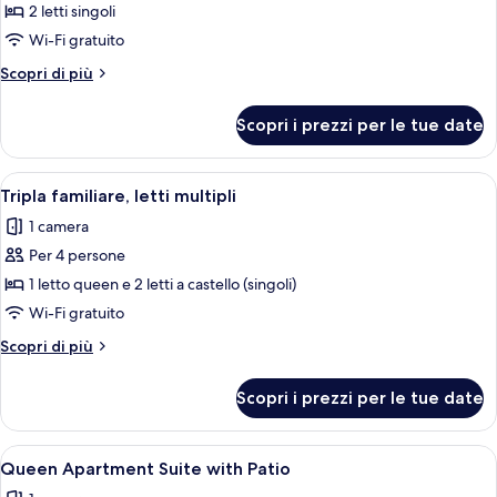
per
2 letti singoli
Camera
Wi-Fi gratuito
con
Altri
Scopri di più
2
dettagli
letti
per
Scopri i prezzi per le tue date
Camera
singoli,
con
2
2
Apri
Una stanza con un letto a castello, u
letti
3
letti
Tripla familiare, letti multipli
tutte
singoli,
singoli
1 camera
2
le
letti
Per 4 persone
foto
singoli
per
1 letto queen e 2 letti a castello (singoli)
Tripla
Wi-Fi gratuito
familiare,
Altri
Scopri di più
letti
dettagli
multipli
per
Scopri i prezzi per le tue date
Tripla
familiare,
letti
Apri
Un soggiorno con un divano verde scur
6
multipli
Queen Apartment Suite with Patio
tutte