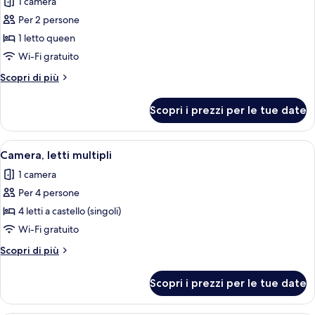
1 camera
le
Per 2 persone
foto
per
1 letto queen
Queen
Wi-Fi gratuito
Apartment
Altri
Scopri di più
Suite
dettagli
with
per
Scopri i prezzi per le tue date
Queen
Patio
Apartment
Suite
Apri
Un letto a castello con ringhiere in me
4
with
Camera, letti multipli
tutte
Patio
1 camera
le
Per 4 persone
foto
per
4 letti a castello (singoli)
Camera,
Wi-Fi gratuito
letti
Altri
Scopri di più
multipli
dettagli
per
Scopri i prezzi per le tue date
Camera,
letti
multipli