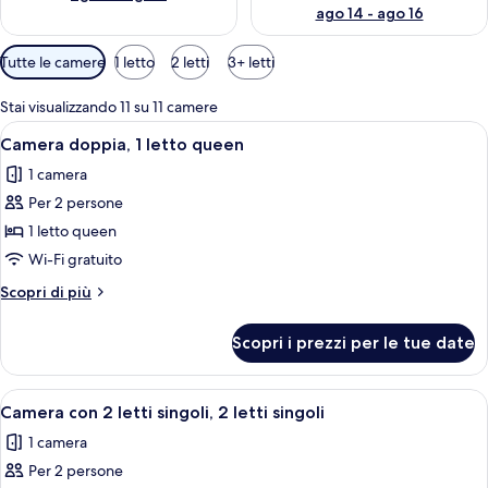
ago 14 - ago 16
Filtri
Tutte le camere
1 letto
2 letti
3+ letti
disponibili
per
Stai visualizzando 11 su 11 camere
le
Apri
Una persona sdraiata su un letto con cu
4
Camera doppia, 1 letto queen
camere
tutte
1 camera
le
Per 2 persone
foto
per
1 letto queen
Camera
Wi-Fi gratuito
doppia,
Altri
Scopri di più
1
dettagli
letto
per
Scopri i prezzi per le tue date
Camera
queen
doppia,
1
Apri
Una stanza con due letti, un comodino
3
letto
Camera con 2 letti singoli, 2 letti singoli
tutte
queen
1 camera
le
Per 2 persone
foto