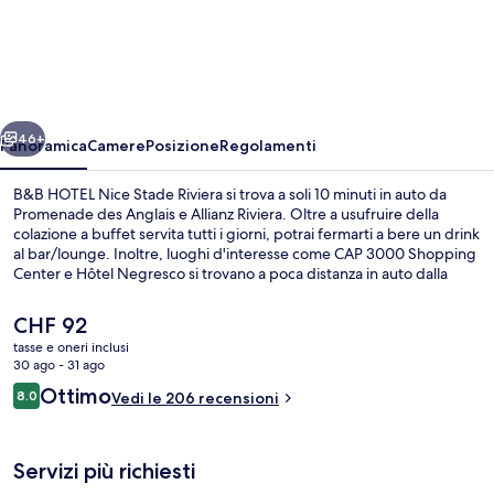
HOTEL
Nice
Stade
Riviera
ietro
Avanti
46+
Panoramica
Camere
Posizione
Regolamenti
B&B HOTEL Nice Stade Riviera si trova a soli 10 minuti in auto da
Promenade des Anglais e Allianz Riviera. Oltre a usufruire della
colazione a buffet servita tutti i giorni, potrai fermarti a bere un drink
al bar/lounge. Inoltre, luoghi d'interesse come CAP 3000 Shopping
Center e Hôtel Negresco si trovano a poca distanza in auto dalla
struttura. I mezzi pubblici sono a poca distanza: Stazione dei tram di
Eco-Parc è a 11 min a piedi.
Il
CHF 92
prezzo
tasse e oneri inclusi
attuale
30 ago - 31 ago
Colazione a buffet a pagamento, servi
è
Recensioni
Ottimo
8.0
Vedi le 206 recensioni
CHF 92
8.0 su 10
Servizi più richiesti