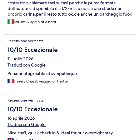
costretto a chiamare taxi su taxi perché la prima fermata
dell’autobus disponibile è a 1/2km a piedi su una strada non
proprio carina,per il resto tutto ok,c’è anche un parcheggio fuori
ma non dell’hotel per cui loro non si prendono responsabilità
Miriam, viaggio di 3 notti
altrimenti hanno un garage sotterraneo al costo di 10€ al giorno.
Personale nella norma,di poche parole,al check out non
abbiamo trovato nessuno ma del resto non serviva consegnare
Recensione verificata
nulla poiché le camere hanno accesso con codice quindi niente
chiavi. Sicuramente è un po’ decentrato ma ci verrei altre volte
10/10 Eccezionale
(sempre automunita)
11 luglio 2026
Traduci con Google
Personnel agréable et sympathique
Thierry Chazal, viaggio di 1 notte
Recensione verificata
10/10 Eccezionale
16 aprile 2026
Traduci con Google
Nice staff, quick check in & ideal for our overnight stay