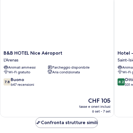
B&B HOTEL Nice Aéroport
Hotel - 
B&B
Hotel
B&B HOTEL Nice Aéroport
Hotel 
HOTEL
-
L'Arenas
Saint-Is
Nice
Restaur
Animali ammessi
Parcheggio disponibile
Anima
Aéroport
Isidore
Wi-Fi gratuito
Aria condizionata
Wi-Fi 
L'Arenas
Nice
Ouest
7.8
8.2
Buono
Ott
7.8
8.2
Saint-
su
su
647 recensioni
331 r
Isidore
10,
10,
Buono,
Ottimo,
Il
CHF 105
647
331
prezzo
recensioni
recensio
tasse e oneri inclusi
attuale
6 set - 7 set
è
CHF 105
Confronta strutture simili