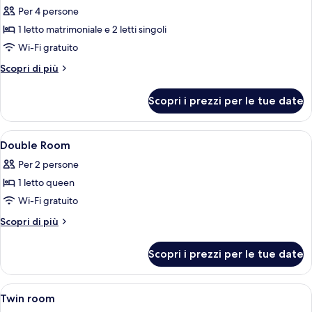
per
Per 4 persone
Camera
1 letto matrimoniale e 2 letti singoli
quadrupla,
Wi-Fi gratuito
non
Altri
Scopri di più
fumatori
dettagli
per
Scopri i prezzi per le tue date
Camera
quadrupla,
non
Apri
Una scrivania, insonorizzazione, Wi-Fi
3
fumatori
Double Room
tutte
Per 2 persone
le
1 letto queen
foto
per
Wi-Fi gratuito
Double
Altri
Scopri di più
Room
dettagli
per
Scopri i prezzi per le tue date
Double
Room
Apri
Una scrivania, insonorizzazione, Wi-Fi
3
Twin room
tutte