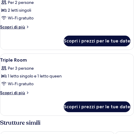
Per 2 persone
le
2 letti singoli
foto
per
Wi-Fi gratuito
Twin
Altri
Scopri di più
room
dettagli
per
Scopri i prezzi per le tue date
Twin
room
Apri
Una scrivania, insonorizzazione, Wi-Fi
4
Triple Room
tutte
Per 3 persone
le
1 letto singolo e 1 letto queen
foto
per
Wi-Fi gratuito
Triple
Altri
Scopri di più
Room
dettagli
per
Scopri i prezzi per le tue date
Triple
Room
Strutture simili