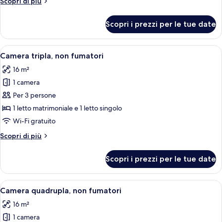
Altri
Scopri di più
letti
dettagli
singoli,
per
Scopri i prezzi per le tue date
Camera
non
con
fumatori
2
Apri
Camera d'albergo con due letti, una TV 
10
letti
Camera tripla, non fumatori
tutte
singoli,
16 m²
non
le
fumatori
1 camera
foto
per
Per 3 persone
Camera
1 letto matrimoniale e 1 letto singolo
tripla,
Wi-Fi gratuito
non
Altri
Scopri di più
fumatori
dettagli
per
Scopri i prezzi per le tue date
Camera
tripla,
non
Apri
Una camera d'albergo con tre letti, un
9
fumatori
Camera quadrupla, non fumatori
tutte
16 m²
le
1 camera
foto