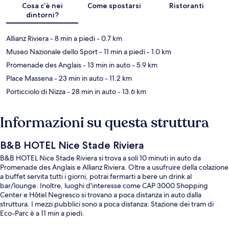
Cosa c’è nei
Come spostarsi
Ristoranti
dintorni?
Allianz Riviera
- 8 min a piedi
- 0.7 km
Museo Nazionale dello Sport
- 11 min a piedi
- 1.0 km
Promenade des Anglais
- 13 min in auto
- 5.9 km
Place Massena
- 23 min in auto
- 11.2 km
Porticciolo di Nizza
- 28 min in auto
- 13.6 km
Informazioni su questa struttura
B&B HOTEL Nice Stade Riviera
B&B HOTEL Nice Stade Riviera si trova a soli 10 minuti in auto da
Promenade des Anglais e Allianz Riviera. Oltre a usufruire della colazione
a buffet servita tutti i giorni, potrai fermarti a bere un drink al
bar/lounge. Inoltre, luoghi d'interesse come CAP 3000 Shopping
Center e Hôtel Negresco si trovano a poca distanza in auto dalla
struttura. I mezzi pubblici sono a poca distanza: Stazione dei tram di
Eco-Parc è a 11 min a piedi.