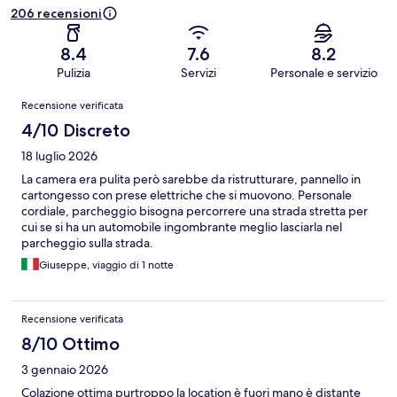
206 recensioni
8.4
7.6
8.2
Pulizia
Servizi
Personale e servizio
Recensioni
Recensione verificata
4/10 Discreto
18 luglio 2026
La camera era pulita però sarebbe da ristrutturare, pannello in
cartongesso con prese elettriche che si muovono. Personale
cordiale, parcheggio bisogna percorrere una strada stretta per
cui se si ha un automobile ingombrante meglio lasciarla nel
parcheggio sulla strada.
Giuseppe, viaggio di 1 notte
Recensione verificata
8/10 Ottimo
3 gennaio 2026
Colazione ottima purtroppo la location è fuori mano è distante