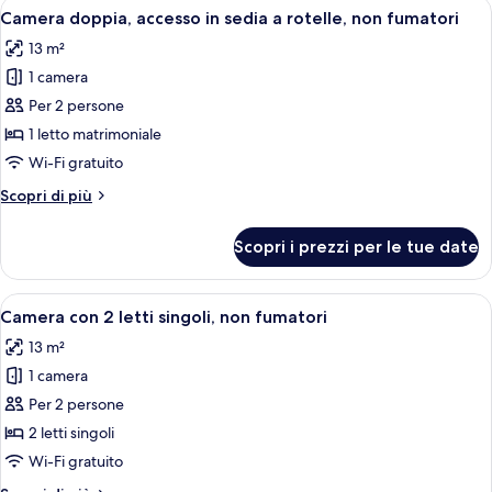
Apri
Una camera d'albergo con un letto, una
10
fumatori
Camera doppia, accesso in sedia a rotelle, non fumatori
tutte
13 m²
le
1 camera
foto
per
Per 2 persone
Camera
1 letto matrimoniale
doppia,
Wi-Fi gratuito
accesso
Altri
Scopri di più
in
dettagli
sedia
per
Scopri i prezzi per le tue date
Camera
a
doppia,
rotelle,
accesso
Apri
Una camera d'albergo con due letti, una
non
9
in
Camera con 2 letti singoli, non fumatori
tutte
fumatori
sedia
13 m²
a
le
rotelle,
1 camera
foto
non
per
Per 2 persone
fumatori
Camera
2 letti singoli
con
Wi-Fi gratuito
2