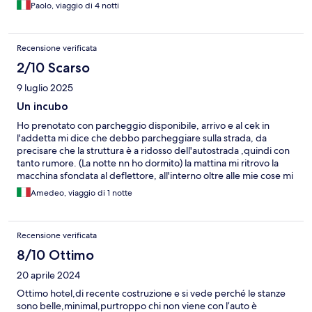
Paolo, viaggio di 4 notti
Recensione verificata
2/10 Scarso
9 luglio 2025
Un incubo
Ho prenotato con parcheggio disponibile, arrivo e al cek in
l'addetta mi dice che debbo parcheggiare sulla strada, da
precisare che la struttura è a ridosso dell'autostrada ,quindi con
tanto rumore. (La notte nn ho dormito) la mattina mi ritrovo la
macchina sfondata al deflettore, all'interno oltre alle mie cose mi
hanno rubato la carta di circolazione, ho reclamato con la
Amedeo, viaggio di 1 notte
struttura ma che gli importa.signori Italiani non andate vi
rompono l'auto .
Recensione verificata
8/10 Ottimo
20 aprile 2024
Ottimo hotel,di recente costruzione e si vede perché le stanze
sono belle,minimal,purtroppo chi non viene con l’auto è