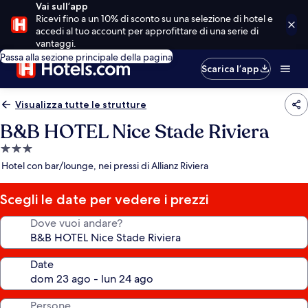
Vai sull’app
Ricevi fino a un 10% di sconto su una selezione di hotel e
accedi al tuo account per approfittare di una serie di
vantaggi.
Passa alla sezione principale della pagina
Scarica l’app
Visualizza tutte le strutture
B&B HOTEL Nice Stade Riviera
Struttura
a
Hotel con bar/lounge, nei pressi di Allianz Riviera
3.0
stelle
Scegli le date per vedere i prezzi
Dove vuoi andare?
Date
Persone