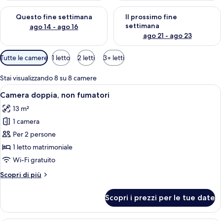
Verifica la disponibilità per questo fine settimana, ago 14 - ag
Verifica la disponibilità per i
Questo fine settimana
Il prossimo fine
settimana
ago 14 - ago 16
ago 21 - ago 23
Filtri
Tutte le camere
1 letto
2 letti
3+ letti
disponibili
per
Stai visualizzando 8 su 8 camere
le
Apri
Una camera d'albergo con un letto gra
9
Camera doppia, non fumatori
camere
tutte
13 m²
le
1 camera
foto
per
Per 2 persone
Camera
1 letto matrimoniale
doppia,
Wi-Fi gratuito
non
Altri
Scopri di più
fumatori
dettagli
per
Scopri i prezzi per le tue date
Camera
doppia,
non