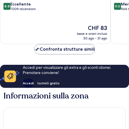
Landstraße
8.8
9.0
Eccellente
Mer
8.8
9.0
su
su
1’009 recensioni
564 
10,
10,
Eccellente,
Meravigl
1’009
564
Il
CHF 83
recensioni
recensio
prezzo
tasse e oneri inclusi
attuale
30 ago - 31 ago
è
CHF 83
Confronta strutture simili
Accedi per visualizzare gli extra e gli sconti idonei.
Prenotare conviene!
Accedi
Iscriviti gratis
Informazioni sulla zona