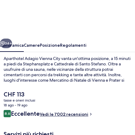
Aparthotel
Adagio
Vienna
City
ietro
Avanti
34+
Panoramica
Camere
Posizione
Regolamenti
Aparthotel Adagio Vienna City vanta un'ottima posizione, a 15 minuti
a piedi da Stephansplatz e Cattedrale di Santo Stefano. Oltre a
usufruire di una sauna, nelle vicinanze della struttura potrai
cimentarti con percorsi da trekking e tante altre attività. Inoltre,
luoghi d'interesse come Mercatino di Natale di Vienna e Prater si
trovano a soli 5 minuti in auto. Altri viaggiatori apprezzano il
personale gentile della struttura. La struttura è a pochi passi da
Il
CHF 113
Fermata del tram di Julius-Raab-Platz, mentre Fermata del tram di
prezzo
tasse e oneri inclusi
Hintere Zollamtsstraße si trova a 3 min a piedi.
attuale
18 ago - 19 ago
Colazione continentale a pagamento, s
è
Recensioni
Eccellente
8.6
Vedi le 1'002 recensioni
CHF 113
8.6 su 10
Servizi più richiesti