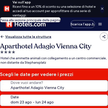
Vai sull’app
Ricevi fino a un 10% di sconto su una selezione di hotel e
accedi al tuo account per approfittare di una serie di
vantaggi.
Passa alla sezione principale della pagina
Scarica l’app
Visualizza tutte le strutture
Aparthotel Adagio Vienna City
Struttura
a
Hotel che ammette animali con collegamento a un centro commerciale,
4.0
non distante da Stephansplatz
stelle
Scegli le date per vedere i prezzi
Dove vuoi andare?
Date