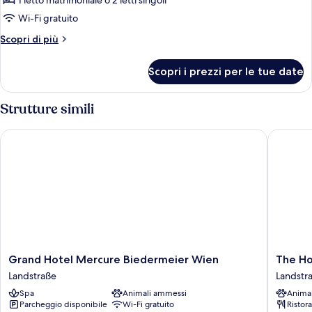
1 letto matrimoniale o 2 letti singoli
1
Wi-Fi gratuito
letto
Altri
Scopri di più
matrimoniale
dettagli
o
per
Scopri i prezzi per le tue date
Monolocale,
2
1
letti
letto
Strutture simili
singoli
matrimoniale
o
Grand Hotel Mercure Biedermeier Wien
The Hoxt
2
letti
singoli
Grand
The
Grand Hotel Mercure Biedermeier Wien
The Ho
Hotel
Hoxton,
Landstraße
Landstr
Mercure
Vienna
Spa
Animali ammessi
Anima
Biedermeier
Landstr
Parcheggio disponibile
Wi-Fi gratuito
Ristor
Wien