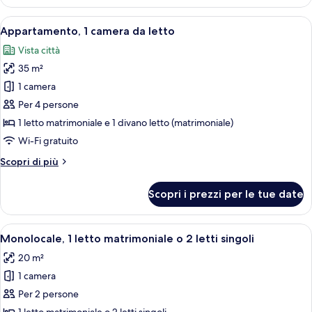
Superior
Apri
Un letto con biancheria bianca e rossa,
9
Appartamento, 1 camera da letto
tutte
Vista città
le
35 m²
foto
per
1 camera
Appartamento,
Per 4 persone
1
1 letto matrimoniale e 1 divano letto (matrimoniale)
camera
Wi-Fi gratuito
da
Altri
Scopri di più
letto
dettagli
per
Scopri i prezzi per le tue date
Appartamento,
1
camera
Apri
Un letto con biancheria bianca e rossa,
7
da
Monolocale, 1 letto matrimoniale o 2 letti singoli
tutte
letto
20 m²
le
1 camera
foto
per
Per 2 persone
Monolocale,