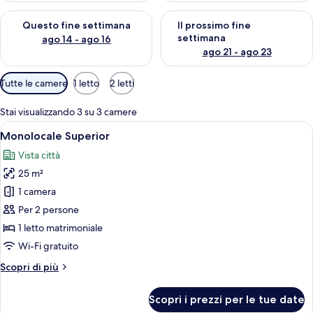
Verifica la disponibilità per questo fine settimana, ago 14 - ag
Verifica la disponibilità per i
Questo fine settimana
Il prossimo fine
settimana
ago 14 - ago 16
ago 21 - ago 23
Filtri
Tutte le camere
1 letto
2 letti
disponibili
per
Stai visualizzando 3 su 3 camere
le
Apri
Una cucina moderna con elettrodomestic
7
Monolocale Superior
camere
tutte
Vista città
le
25 m²
foto
per
1 camera
Monolocale
Per 2 persone
Superior
1 letto matrimoniale
Wi-Fi gratuito
Altri
Scopri di più
dettagli
per
Scopri i prezzi per le tue date
Monolocale