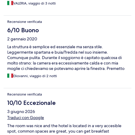
VALERIA, viaggio di 3 notti
Recensione verificata
6/10 Buono
2 gennaio 2020
La struttura è semplice ed essenziale ma senza stile.
Leggermente spartana e buia/fredda nel suo insieme.
Comunque pulita. Durante il soggiorno è capitato qualcosa di
molto strano: la camera era eccessivamente calda e con mia
moglie ci chiedevamo se potevamo aprire la finestra. Premetto
che ne abbiamo solo parlato e immediatamente desistito causa
Giovanni, viaggio di 2 notti
mancanza maniglia finestra. Qualche ora dopo arriva una mail
dalla struttura dicendo che se avessimo voluto aprire la finestra
avremmo potuto optare per un upgrade (ovviamente
Recensione verificata
pagandolo). Ho immediatamente risposto alla struttura
chiedendo se tale messaggio fosse stato un semplice (e
10/10 Eccezionale
alquanto improbabile) caso o se avevano qualche sistema di
3 giugno 2026
ascolto per il quale non avevo autorizzato l’utilizzo. Non ho
ricevuto alcuna risposta e la cosa mi è risultata molto inquietante
Traduci con Google
francamente. In ogni caso, non avendo ricevuto risposta di alcun
The room was nice and the hotel is located in a very accesible
tipo, ciò insospettisce ancor maggiormente.
spot, common spaces are great, you can get breakfast