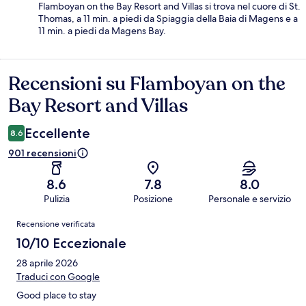
Flamboyan on the Bay Resort and Villas si trova nel cuore di St.
Thomas, a 11 min. a piedi da Spiaggia della Baia di Magens e a
11 min. a piedi da Magens Bay.
Recensioni su Flamboyan on the
Recensioni
Bay Resort and Villas
Eccellente
8.6
901 recensioni
8.6
7.8
8.0
Pulizia
Posizione
Personale e servizio
Recensioni
Recensione verificata
10/10 Eccezionale
28 aprile 2026
Traduci con Google
Good place to stay