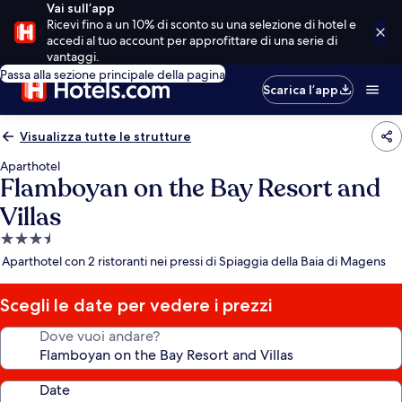
Vai sull’app
Ricevi fino a un 10% di sconto su una selezione di hotel e
accedi al tuo account per approfittare di una serie di
vantaggi.
Passa alla sezione principale della pagina
Scarica l’app
Visualizza tutte le strutture
Aparthotel
Flamboyan on the Bay Resort and
Villas
Struttura
a
Aparthotel con 2 ristoranti nei pressi di Spiaggia della Baia di Magens
3.5
stelle
Scegli le date per vedere i prezzi
Dove vuoi andare?
Date