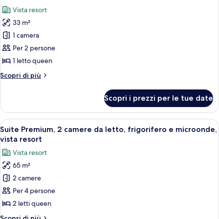
tutte
da
Vista resort
letto,
le
vista
33 m²
foto
resort
per
1 camera
Monolocale
Per 2 persone
Premium
1 letto queen
Altri
Scopri di più
dettagli
per
Scopri i prezzi per le tue date
Monolocale
Premium
Apri
Camera da letto con un letto, una vent
7
Suite Premium, 2 camere da letto, frigorifero e microonde,
tutte
vista resort
le
Vista resort
foto
65 m²
per
2 camere
Suite
Premium,
Per 4 persone
2
2 letti queen
camere
Altri
Scopri di più