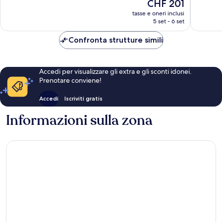
Il
CHF 201
Meraviglioso,
Ottimo,
prezzo
708
1’090
tasse e oneri inclusi
attuale
5 set - 6 set
recensioni
recensio
è
CHF 201
Confronta strutture simili
Accedi per visualizzare gli extra e gli sconti idonei.
Prenotare conviene!
Accedi
Iscriviti gratis
Informazioni sulla zona