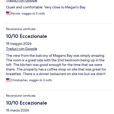
Traduci con Google
Quiet and comfortable. Very close to Megan's Bay
Nicole, viaggio di 5 notti
Recensione verificata
10/10 Eccezionale
18 maggio 2026
Traduci con Google
The view from the balcony of Magens Bay was simply amazing.
The room is a great size with the 2nd bedroom being up in the
loft. The kitchen was good enough for the time that we were
there. The property has a coffee shop on site that was great for
breakfast. There is a dinner restaurant on site too but we didn't
eat there. It is a beautiful property. Would definitely stay there
Christopher, viaggio di 3 notti
again. The cat sanctuary onsite was a bonus as we love cats.
Recensione verificata
10/10 Eccezionale
15 marzo 2026