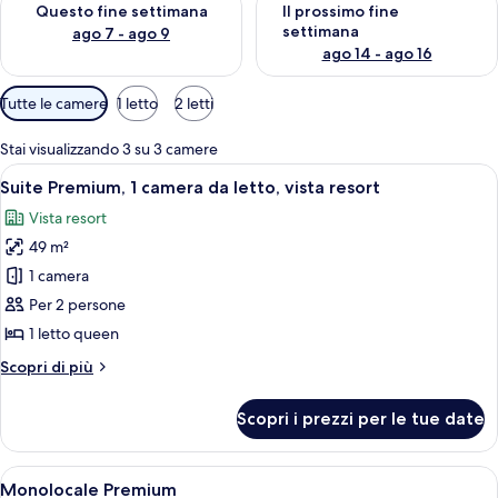
Questo fine settimana
Il prossimo fine
settimana
ago 7 - ago 9
ago 14 - ago 16
Filtri
Tutte le camere
1 letto
2 letti
disponibili
per
Stai visualizzando 3 su 3 camere
le
Apri
Un soggiorno con divano, poltrona, tav
9
Suite Premium, 1 camera da letto, vista resort
camere
tutte
Vista resort
le
49 m²
foto
per
1 camera
Suite
Per 2 persone
Premium,
1 letto queen
1
Altri
Scopri di più
camera
dettagli
da
per
Scopri i prezzi per le tue date
Suite
letto,
Premium,
vista
1
Apri
Un letto rifatto con lenzuola bianche
resort
8
camera
Monolocale Premium