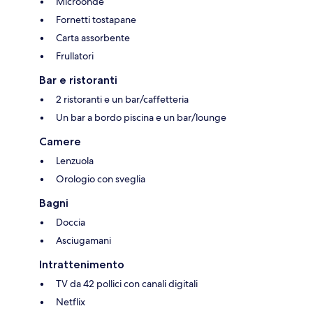
Microonde
Fornetti tostapane
Carta assorbente
Frullatori
Bar e ristoranti
2 ristoranti e un bar/caffetteria
Un bar a bordo piscina e un bar/lounge
Camere
Lenzuola
Orologio con sveglia
Bagni
Doccia
Asciugamani
Intrattenimento
TV da 42 pollici con canali digitali
Netflix