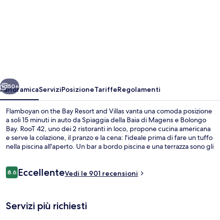
per
Flamboyan
on
the
Bay
Resort
ietro
Avanti
and
50+
Panoramica
Servizi
Posizione
Tariffe
Regolamenti
Villas
Flamboyan on the Bay Resort and Villas vanta una comoda posizione
a soli 15 minuti in auto da Spiaggia della Baia di Magens e Bolongo
Bay. RooT 42, uno dei 2 ristoranti in loco, propone cucina americana
e serve la colazione, il pranzo e la cena: l'ideale prima di fare un tuffo
nella piscina all'aperto. Un bar a bordo piscina e una terrazza sono gli
altri punti di forza della struttura e gli appartamenti vantano
dotazioni utili come frigoriferi e microonde. Gli ospiti apprezzano
Recensioni
Eccellente
molto la piscina e il personale gentile.
8.6
Vedi le 901 recensioni
8.6 su 10
Esterni
Servizi più richiesti