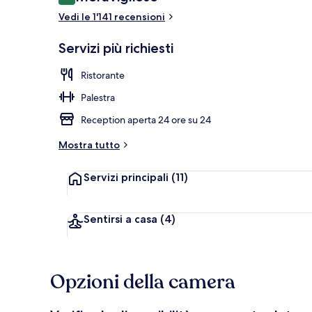
9.2 su 10
Ristorante
Vedi le 1'141 recensioni
Servizi più richiesti
Ristorante
Palestra
Reception aperta 24 ore su 24
Mostra tutto
Servizi principali
(11)
Sentirsi a casa
(4)
Opzioni della camera