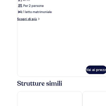
le
Per 2 persone
foto
per
1 letto matrimoniale
Deluxe
Altri
Scopri di più
Double
dettagli
per
Room
Deluxe
Double
Room
Vai ai prezz
Strutture simili
The Liner Hotel
Pullman Liver