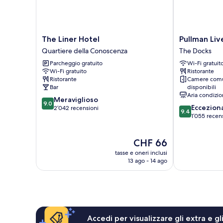
The
Pullman
The Liner Hotel
Pullman Liv
Liner
Liverpool
Quartiere della Conoscenza
The Docks
Hotel
The
Parcheggio gratuito
Wi-Fi gratuit
Quartiere
Docks
Wi-Fi gratuito
Ristorante
della
Ristorante
Camere comu
Conoscenza
Bar
disponibili
Aria condizio
9.0
Meraviglioso
9.0
9.4
Eccezion
su
2’042 recensioni
9.4
su
1’055 recen
10,
10,
Meraviglioso,
Eccezionale,
2’042
Il
CHF 66
1’055
recensioni
prezzo
recensioni
tasse e oneri inclusi
attuale
13 ago - 14 ago
è
CHF 66
Accedi per visualizzare gli extra e g