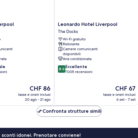
Leonardo
erpool
Leonardo Hotel Liverpool
Hotel
The Docks
Liverpool
o
Wi-Fi gratuito
The
Ristorante
Docks
nicanti
Camere comunicanti
disponibili
nata
Aria condizionata
8.6
ale
Eccellente
8.6
su
sioni
1’005 recensioni
10,
Eccellente,
Il
Il
CHF 86
CHF 67
1’005
prezzo
prezzo
recensioni
tasse e oneri inclusi
tasse e oneri inclusi
attuale
attuale
20 ago - 21 ago
6 set - 7 set
è
è
CHF 86
CHF 67
Confronta strutture simili
li sconti idonei. Prenotare conviene!