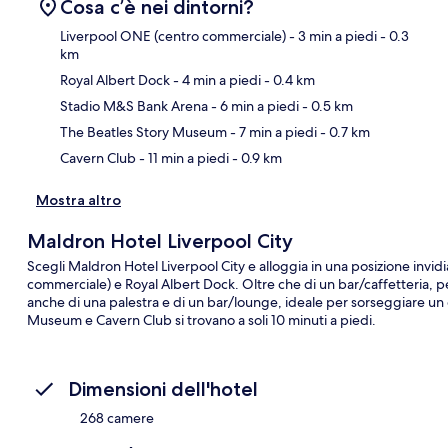
Cosa c’è nei dintorni?
Liverpool ONE (centro commerciale)
- 3 min a piedi
- 0.3
km
Royal Albert Dock
- 4 min a piedi
- 0.4 km
Ma
Stadio M&S Bank Arena
- 6 min a piedi
- 0.5 km
The Beatles Story Museum
- 7 min a piedi
- 0.7 km
Cavern Club
- 11 min a piedi
- 0.9 km
Mostra altro
Maldron Hotel Liverpool City
Scegli Maldron Hotel Liverpool City e alloggia in una posizione invidi
commerciale) e Royal Albert Dock. Oltre che di un bar/caffetteria, p
anche di una palestra e di un bar/lounge, ideale per sorseggiare un 
Museum e Cavern Club si trovano a soli 10 minuti a piedi.
Dimensioni dell'hotel
268 camere