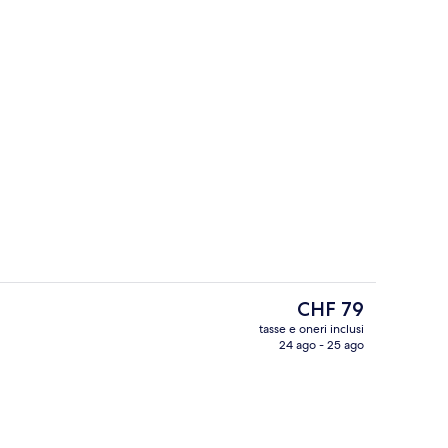
a struttura
Esterni
Il
CHF 79
prezzo
tasse e oneri inclusi
attuale
24 ago - 25 ago
a, lenzuola
Reception
è
CHF 79