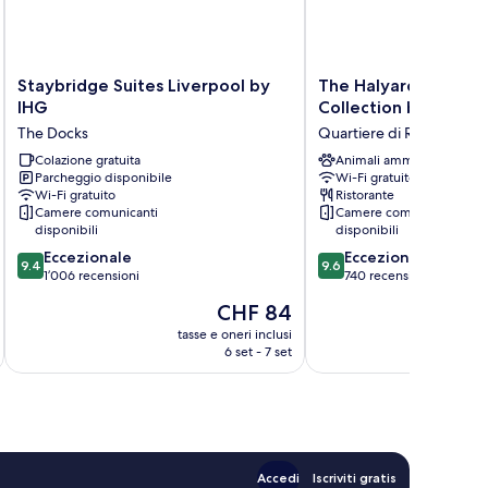
Staybridge
The
Staybridge Suites Liverpool by
The Halyard Liverpoo
Suites
Halyard
IHG
Collection by IHG
Liverpool
Liverpool,
The Docks
Quartiere di Ropewalks
by
Vignette
IHG
Colazione gratuita
Collection
Animali ammessi
Parcheggio disponibile
Wi-Fi gratuito
The
by
Wi-Fi gratuito
Ristorante
Docks
IHG
Camere comunicanti
Camere comunicanti
Quartiere
disponibili
disponibili
di
9.4
9.6
Eccezionale
Eccezionale
Ropewalks
9.4
9.6
su
su
1’006 recensioni
740 recensioni
10,
10,
Il
CHF 84
Eccezionale,
Eccezionale,
prezzo
1’006
740
tasse e oneri inclusi
t
attuale
6 set - 7 set
recensioni
recensioni
è
CHF 84
Accedi
Iscriviti gratis