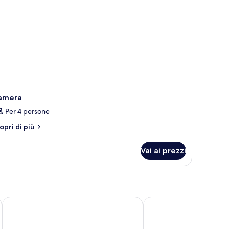
amera
Per 4 persone
tri
opri di più
ttagli
r
Vai ai prezzi
amera
Staybridge Suites Liverpool by IHG
The Halyard Liverpool,