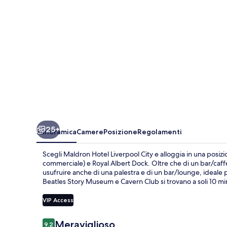
25+
Panoramica
Camere
Posizione
Regolamenti
Scegli Maldron Hotel Liverpool City e alloggia in una posizio
commerciale) e Royal Albert Dock. Oltre che di un bar/caff
usufruire anche di una palestra e di un bar/lounge, ideale 
Beatles Story Museum e Cavern Club si trovano a soli 10 min
VIP Access
Recensioni
Meraviglioso
9.2