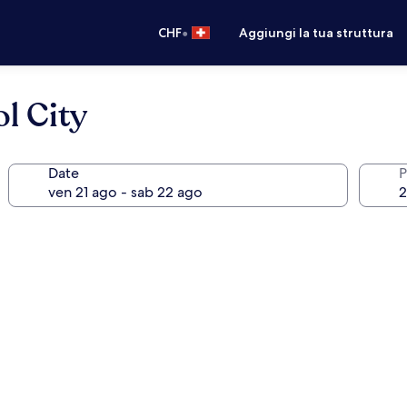
•
CHF
Aggiungi la tua struttura
l City
Date
P