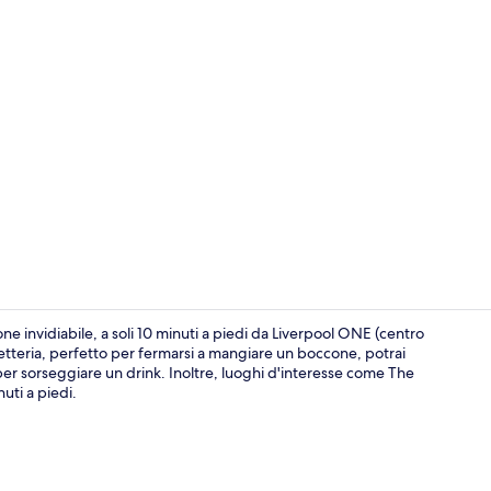
Facciata dell
ne invidiabile, a soli 10 minuti a piedi da Liverpool ONE (centro
etteria, perfetto per fermarsi a mangiare un boccone, potrai
per sorseggiare un drink. Inoltre, luoghi d'interesse come The
Una scrivani
uti a piedi.