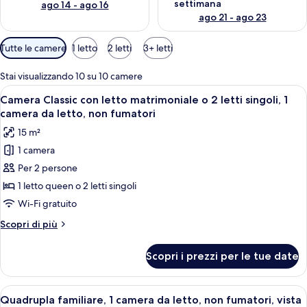
settimana
ago 14 - ago 16
ago 21 - ago 23
Filtri
Tutte le camere
1 letto
2 letti
3+ letti
disponibili
per
Stai visualizzando 10 su 10 camere
le
Apri
Una camera d'albergo con un letto, una
23
Camera Classic con letto matrimoniale o 2 letti singoli, 1
camere
tutte
camera da letto, non fumatori
le
15 m²
foto
1 camera
per
Per 2 persone
Camera
Classic
1 letto queen o 2 letti singoli
con
Wi-Fi gratuito
letto
Altri
Scopri di più
matrimoniale
dettagli
o
per
Scopri i prezzi per le tue date
Camera
2
Classic
letti
con
Apri
Camera d'albergo con due letti, una s
singoli,
25
letto
Quadrupla familiare, 1 camera da letto, non fumatori, vista