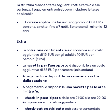
La struttura ti addebiterà i seguenti costi all'arrivo o alla
partenza. I supplementi potrebbero includere le tasse
applicabili:
Il Comune applica una tassa di soggiorno: 6.00 EUR a
persona, a notte, fino a 7 notti. Sono esenti i minori di 12
anni.
Extra
La
colazione continentale
è disponibile a un costo
aggiuntivo di 15 EUR per gli adulti e 10 EUR per i
bambini (circa).
La
navetta per l'aeroporto
è disponibile a un costo
aggiuntivo di 35 EUR per camera (solo andata).
A pagamento, è disponibile
un servizio navetta
dalla stazione
A pagamento, è disponibile
una navetta per le aree
limitrofe
.
Il
check-in posticipato
dalle ore 21:00 alle ore 22:00
è disponibile a un costo aggiuntivo.
Il
check-out posticipato
può essere concordato