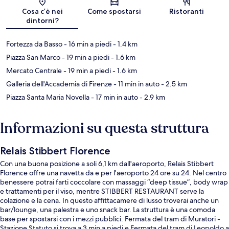
Mappa
Cosa c’è nei
Come spostarsi
Ristoranti
dintorni?
Fortezza da Basso
- 16 min a piedi
- 1.4 km
Piazza San Marco
- 19 min a piedi
- 1.6 km
Mercato Centrale
- 19 min a piedi
- 1.6 km
Galleria dell'Accademia di Firenze
- 11 min in auto
- 2.5 km
Piazza Santa Maria Novella
- 17 min in auto
- 2.9 km
Informazioni su questa struttura
Relais Stibbert Florence
Con una buona posizione a soli 6,1 km dall'aeroporto, Relais Stibbert
Florence offre una navetta da e per l'aeroporto 24 ore su 24. Nel centro
benessere potrai farti coccolare con massaggi “deep tissue”, body wrap
e trattamenti per il viso, mentre STIBBERT RESTAURANT serve la
colazione e la cena. In questo affittacamere di lusso troverai anche un
bar/lounge, una palestra e uno snack bar. La struttura è una comoda
base per spostarsi con i mezzi pubblici: Fermata del tram di Muratori -
Stazione Statuto si trova a 3 min a piedi e Fermata del tram di Leopoldo a