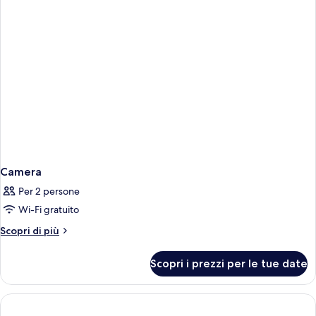
Camera
Per 2 persone
Wi-Fi gratuito
Altri
Scopri di più
dettagli
per
Scopri i prezzi per le tue date
Camera