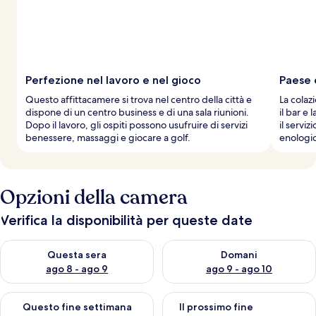
Perfezione nel lavoro e nel gioco
Paese 
Questo affittacamere si trova nel centro della città e
La colaz
dispone di un centro business e di una sala riunioni.
il bar e 
Dopo il lavoro, gli ospiti possono usufruire di servizi
il servi
benessere, massaggi e giocare a golf.
enologic
Opzioni della camera
Verifica la disponibilità per queste date
Verifica la disponibilità per questa sera, ago 8 - ago 9
Verifica la disponibilità per d
Questa sera
Domani
ago 8 - ago 9
ago 9 - ago 10
Verifica la disponibilità per questo fine settimana, ago 14 - ag
Verifica la disponibilità per i
Questo fine settimana
Il prossimo fine