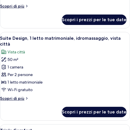
1
Altri
Scopri di più
letto
dettagli
king,
per
Scopri i prezzi per le tue date
Suite
idromassaggio,
Luxury,
vista
1
Apri
Una camera da letto moderna con un l
giardino
28
letto
Suite Design, 1 letto matrimoniale, idromassaggio, vista
tutte
king,
città
idromassaggio,
le
Vista città
vista
foto
giardino
50 m²
per
1 camera
Suite
Design,
Per 2 persone
1
1 letto matrimoniale
letto
Wi-Fi gratuito
matrimoniale,
Altri
Scopri di più
idromassaggio,
dettagli
vista
per
Scopri i prezzi per le tue date
Suite
città
Design,
1
Apri
Due bottiglie di champagne Bollinger e
31
letto