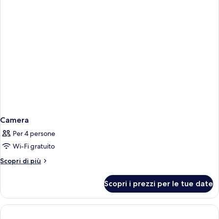
da
letto,
non
fumatori,
vista
città
Camera
Per 4 persone
Wi-Fi gratuito
Altri
Scopri di più
dettagli
per
Scopri i prezzi per le tue date
Camera