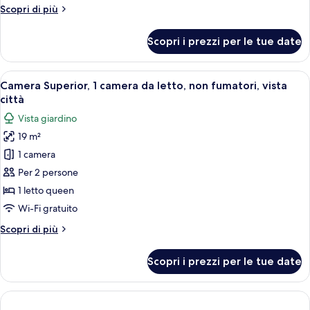
1
Altri
Scopri di più
camera
dettagli
da
per
Scopri i prezzi per le tue date
Suite
letto
Junior,
1
Apri
Un letto rifatto con lenzuola bianche,
50
camera
Camera Superior, 1 camera da letto, non fumatori, vista
tutte
da
città
letto
le
Vista giardino
foto
19 m²
per
1 camera
Camera
Superior,
Per 2 persone
1
1 letto queen
camera
Wi-Fi gratuito
da
Altri
Scopri di più
letto,
dettagli
non
per
Scopri i prezzi per le tue date
Camera
fumatori,
Superior,
vista
1
città
camera