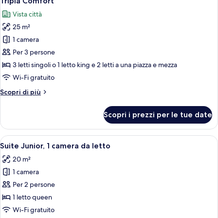
Tripla Comfort
tutte
matrimoniale,
Vista città
idromassaggio,
le
vista
25 m²
foto
città
per
1 camera
Tripla
Per 3 persone
Comfort
3 letti singoli o 1 letto king e 2 letti a una piazza e mezza
Wi-Fi gratuito
Altri
Scopri di più
dettagli
per
Scopri i prezzi per le tue date
Tripla
Comfort
Apri
Una camera d'albergo moderna con un l
50
Suite Junior, 1 camera da letto
tutte
20 m²
le
1 camera
foto
per
Per 2 persone
Suite
1 letto queen
Junior,
Wi-Fi gratuito