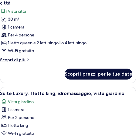
tutte
matrimoniale
1
città
o
le
camera
Vista città
2
foto
da
letti
30 m²
per
letto,
singoli,
1 camera
Quadrupla
1
non
camera
familiare,
Per 4 persone
fumatori
da
1
1 letto queen e 2 letti singoli o 4 letti singoli
letto,
camera
non
Wi-Fi gratuito
da
fumatori
Altri
Scopri di più
letto,
dettagli
non
per
Scopri i prezzi per le tue date
Quadrupla
fumatori,
familiare,
vista
1
Apri
1 camera, biancheria in cotone egizian
città
33
camera
Suite Luxury, 1 letto king, idromassaggio, vista giardino
tutte
da
Vista giardino
letto,
le
non
1 camera
foto
fumatori,
per
Per 2 persone
vista
Suite
città
1 letto king
Luxury,
Wi-Fi gratuito