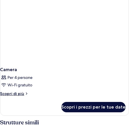
Camera
Per 4 persone
Wi-Fi gratuito
Altri
Scopri di più
dettagli
per
Scopri i prezzi per le tue date
Camera
Strutture simili