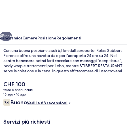
Stibbert
Florence
ietro
Avanti
155+
Panoramica
Camere
Posizione
Regolamenti
Con una buona posizione a soli 6,1 km dall'aeroporto, Relais Stibbert
Florence offre una navetta da e per l'aeroporto 24 ore su 24. Nel
centro benessere potrai farti coccolare con massaggi “deep tissue”,
body wrap e trattamenti per il viso, mentre STIBBERT RESTAURANT
serve la colazione e la cena. In questo affittacamere di lusso troverai
anche un bar/lounge, una palestra e uno snack bar. La struttura è
una comoda base per spostarsi con i mezzi pubblici: Fermata del
Il
CHF 100
tram di Muratori - Stazione Statuto si trova a 3 min a piedi e Fermata
prezzo
tasse e oneri inclusi
del tram di Leopoldo a 6.
attuale
15 ago - 16 ago
Esterni
è
Recensioni
Buono
7.6
Vedi le 68 recensioni
CHF 100
7.6 su 10
Servizi più richiesti