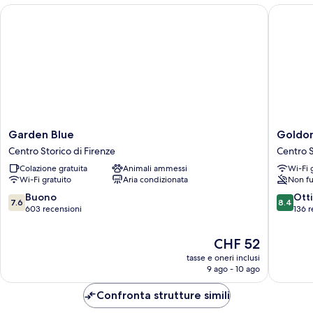
Garden Blue
Goldoni 
Garden
Goldoni
Garden Blue
Goldon
Blue
Suite
Centro Storico di Firenze
Centro S
Centro
Florenc
Colazione gratuita
Animali ammessi
Wi-Fi 
Storico
Centro
Wi-Fi gratuito
Aria condizionata
Non fu
di
Storico
Firenze
di
7.6
8.4
Buono
Ott
7.6
8.4
Firenze
su
su
603 recensioni
136 r
10,
10,
Buono,
Ottimo,
Il
CHF 52
603
136
prezzo
tasse e oneri inclusi
recensioni
recensio
attuale
9 ago - 10 ago
è
CHF 52
Confronta strutture simili