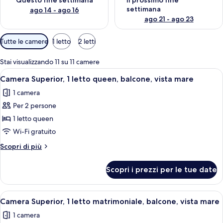
Questo fine settimana
Il prossimo fine
settimana
ago 14 - ago 16
ago 21 - ago 23
Filtri
Tutte le camere
1 letto
2 letti
disponibili
per
Stai visualizzando 11 su 11 camere
le
Apri
Camera d'albergo con un letto, un com
5
Camera Superior, 1 letto queen, balcone, vista mare
camere
tutte
1 camera
le
Per 2 persone
foto
per
1 letto queen
Camera
Wi-Fi gratuito
Superior,
Altri
Scopri di più
1
dettagli
letto
per
Scopri i prezzi per le tue date
Camera
queen,
Superior,
balcone,
1
Apri
Camera d'albergo con un letto, un com
vista
8
letto
Camera Superior, 1 letto matrimoniale, balcone, vista mare
tutte
queen,
mare
1 camera
balcone,
le