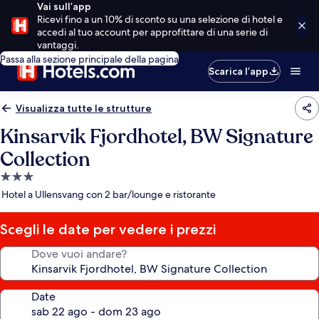
Vai sull’app
Ricevi fino a un 10% di sconto su una selezione di hotel e
accedi al tuo account per approfittare di una serie di
vantaggi.
Passa alla sezione principale della pagina
Scarica l’app
Visualizza tutte le strutture
Kinsarvik Fjordhotel, BW Signature
Collection
Struttura
a
Hotel a Ullensvang con 2 bar/lounge e ristorante
3.0
stelle
Scegli le date per vedere i prezzi
Dove vuoi andare?
Date