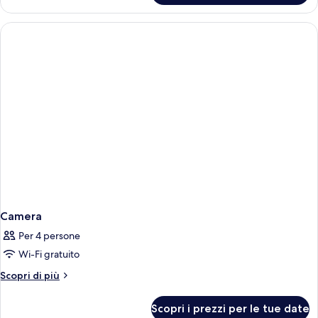
Deluxe
Double
Room
Bed
Work
Non-
Smoking
Desk
Deluxe
Wi-
Room
Fi
Work
Desk
Full
Wi-
Breakfast
Fi
Full
Breakfast
Camera
Per 4 persone
Wi-Fi gratuito
Altri
Scopri di più
dettagli
per
Scopri i prezzi per le tue date
Camera