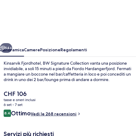
Kinsarvik
Fjordhotel,
BW
Signature
Collection
ietro
Avanti
54+
Panoramica
Camere
Posizione
Regolamenti
Kinsarvik Fjordhotel, BW Signature Collection vanta una posizione
invidiabile, a soli 15 minuti a piedi da Fiordo Hardangerfjord. Fermati
a mangiare un boccone nel bar/caffetteria in loco e poi concediti un
drink in uno dei 2 bar/lounge prima di andare a dormire.
Il
CHF 106
prezzo
tasse e oneri inclusi
attuale
6 set - 7 set
è
Recensioni
Ottimo
8.4
Servizio della camera
Vedi le 268 recensioni
CHF 106
8.4 su 10
Servizi più richiesti