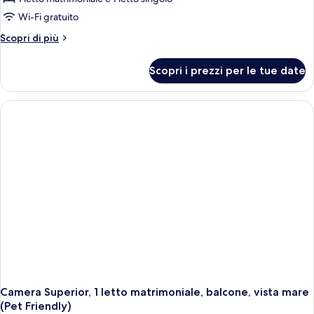
Wi-Fi gratuito
Altri
Scopri di più
dettagli
per
Scopri i prezzi per le tue date
Camera
Standard,
letti
multipli,
non
fumatori
Camera Superior, 1 letto matrimoniale, balcone, vista mare
(Pet Friendly)