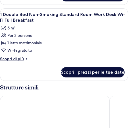
Apri
Una camera d'albergo con un letto, du
3
1 Double Bed Non-Smoking Standard Room Work Desk Wi-
tutte
Fi Full Breakfast
le
5 m²
foto
Per 2 persone
per
1 letto matrimoniale
1
Double
Wi-Fi gratuito
Bed
Altri
Scopri di più
Non-
dettagli
per
Smoking
Scopri i prezzi per le tue date
1
Standard
Double
Room
Bed
Strutture simili
Work
Non-
Smoking
Desk
Hotel Ullensvang
Eidfjord
Standard
Wi-
Room
Fi
Work
Desk
Full
Wi-
Breakfast
Fi