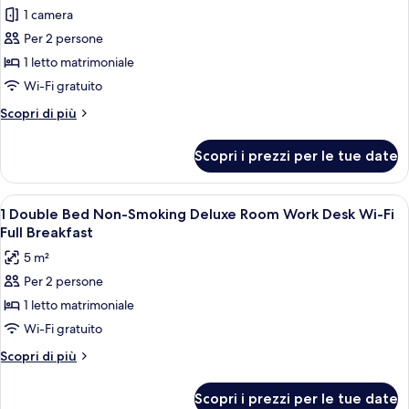
1 camera
Per 2 persone
1 letto matrimoniale
Wi-Fi gratuito
Altri
Scopri di più
dettagli
per
Scopri i prezzi per le tue date
Camera
Superior,
1
Apri
Una camera d'albergo con un letto, un
6
letto
1 Double Bed Non-Smoking Deluxe Room Work Desk Wi-Fi
tutte
matrimoniale,
Full Breakfast
balcone,
le
5 m²
vista
foto
mare
Per 2 persone
per
(Pet
1 letto matrimoniale
1
Friendly)
Double
Wi-Fi gratuito
Bed
Altri
Scopri di più
Non-
dettagli
per
Smoking
Scopri i prezzi per le tue date
1