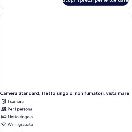
Scopri i prezzi per le tue date
Camera
matrimoniale,
Standard,
non
1
fumatori
letto
matrimoniale,
non
fumatori
Camera Standard, 1 letto singolo, non fumatori, vista mare
1 camera
Per 1 persona
1 letto singolo
Wi-Fi gratuito