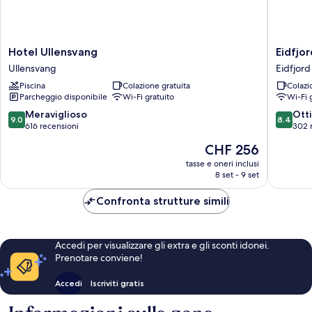
Full
Breakfast
Hotel
Eidfjord
Hotel Ullensvang
Eidfjo
Ullensvang
Hotel
Ullensvang
Eidfjord
Ullensvang
Eidfjord
Piscina
Colazione gratuita
Colazi
Parcheggio disponibile
Wi-Fi gratuito
Wi-Fi 
9.0
8.4
Meraviglioso
Ott
9.0
8.4
su
su
616 recensioni
302 
10,
10,
Il
CHF 256
Meraviglioso,
Ottimo,
prezzo
616
302
tasse e oneri inclusi
attuale
8 set - 9 set
recensioni
recensio
è
CHF 256
Confronta strutture simili
Accedi per visualizzare gli extra e gli sconti idonei.
Prenotare conviene!
Accedi
Iscriviti gratis