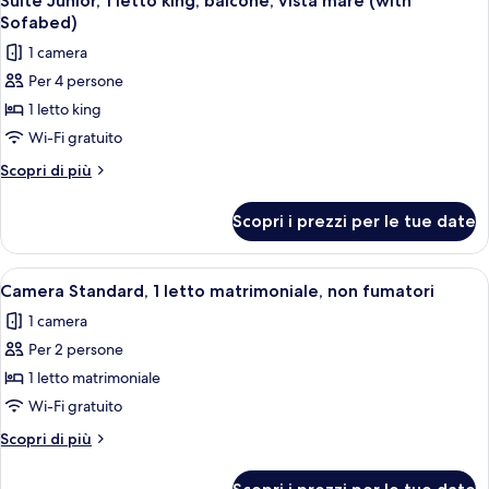
Suite Junior, 1 letto king, balcone, vista mare (with
tutte
matrimoniale,
Sofabed)
non
le
1 camera
fumatori
foto
Per 4 persone
per
1 letto king
Suite
Junior,
Wi-Fi gratuito
1
Altri
Scopri di più
letto
dettagli
per
king,
Scopri i prezzi per le tue date
Suite
balcone,
Junior,
vista
1
Apri
Camera d'albergo con un letto grande,
3
mare
letto
Camera Standard, 1 letto matrimoniale, non fumatori
tutte
king,
(with
1 camera
balcone,
le
Sofabed)
vista
Per 2 persone
foto
mare
per
1 letto matrimoniale
(with
Camera
Sofabed)
Wi-Fi gratuito
Standard,
Altri
Scopri di più
1
dettagli
letto
per