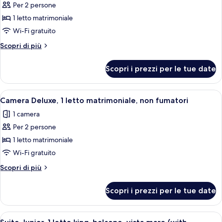
vista
Per 2 persone
foto
mare
per
1 letto matrimoniale
Camera
Wi-Fi gratuito
Superior,
Altri
Scopri di più
1
dettagli
letto
per
Scopri i prezzi per le tue date
Camera
matrimoniale,
Superior,
balcone,
1
Apri
Una camera da letto con un letto, una s
vista
6
letto
Camera Deluxe, 1 letto matrimoniale, non fumatori
tutte
matrimoniale,
mare
1 camera
balcone,
le
vista
Per 2 persone
foto
mare
per
1 letto matrimoniale
Camera
Wi-Fi gratuito
Deluxe,
Altri
Scopri di più
1
dettagli
letto
per
Scopri i prezzi per le tue date
Camera
matrimoniale,
Deluxe,
non
1
Apri
Una camera d'albergo con un letto, un
fumatori
6
letto