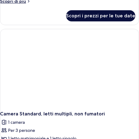
Altri
Scopri di più
dettagli
per
Scopri i prezzi per le tue date
Camera
Standard,
1
letto
singolo,
non
fumatori,
vista
mare
Camera Standard, letti multipli, non fumatori
1 camera
Per 3 persone
1 letto matrimoniale e 1 letto singolo