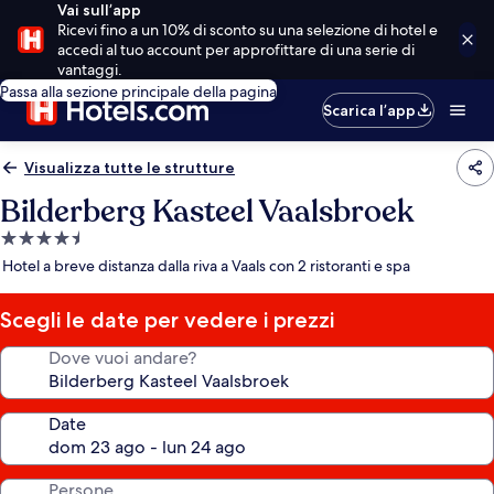
Vai sull’app
Ricevi fino a un 10% di sconto su una selezione di hotel e
accedi al tuo account per approfittare di una serie di
vantaggi.
Passa alla sezione principale della pagina
Scarica l’app
Visualizza tutte le strutture
Bilderberg Kasteel Vaalsbroek
Struttura
a
Hotel a breve distanza dalla riva a Vaals con 2 ristoranti e spa
4.5
stelle
Scegli le date per vedere i prezzi
Dove vuoi andare?
Date
Persone