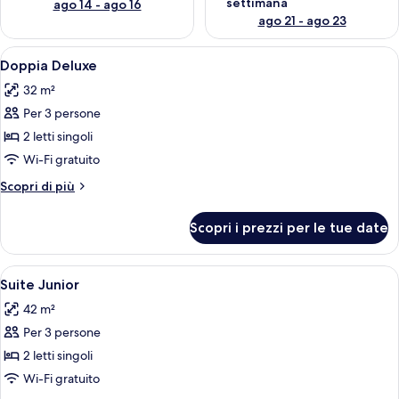
settimana
ago 14 - ago 16
ago 21 - ago 23
Apri
Camera da letto moderna con un letto 
6
Doppia Deluxe
tutte
32 m²
le
Per 3 persone
foto
per
2 letti singoli
Doppia
Wi-Fi gratuito
Deluxe
Altri
Scopri di più
dettagli
per
Scopri i prezzi per le tue date
Doppia
Deluxe
Apri
Una camera d'albergo moderna con un l
5
Suite Junior
tutte
42 m²
le
Per 3 persone
foto
per
2 letti singoli
Suite
Wi-Fi gratuito
Junior