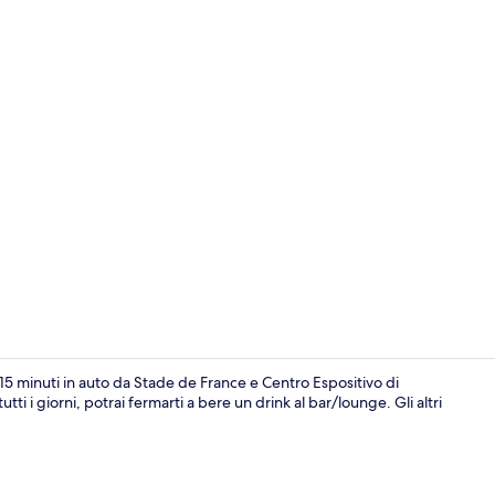
Salottino del
5 minuti in auto da Stade de France e Centro Espositivo di
utti i giorni, potrai fermarti a bere un drink al bar/lounge. Gli altri
Facciata dell