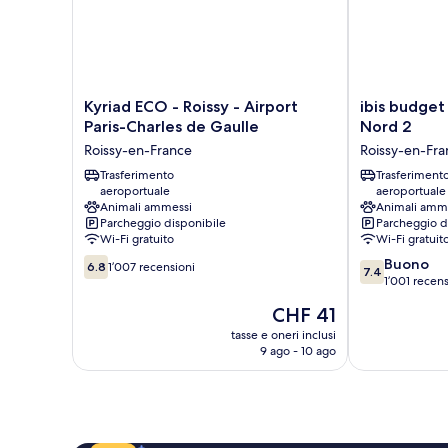
Kyriad
ibis
Kyriad ECO - Roissy - Airport
ibis budget
ECO
budget
Paris-Charles de Gaulle
Nord 2
-
Roissy
Roissy-en-France
Roissy-en-Fra
Roissy
CDG
-
Trasferimento
Paris
Trasferiment
aeroportuale
aeroportuale
Airport
Nord
Animali ammessi
Animali amm
Paris-
2
Parcheggio disponibile
Parcheggio d
Charles
Roissy-
Wi-Fi gratuito
Wi-Fi gratuit
de
en-
6.8
7.4
Buono
Gaulle
France
6.8
1’007 recensioni
7.4
su
su
1’001 recens
Roissy-
10,
10,
en-
Il
CHF 41
1’007
Buono,
France
prezzo
recensioni
1’001
tasse e oneri inclusi
attuale
9 ago - 10 ago
recensioni
è
CHF 41