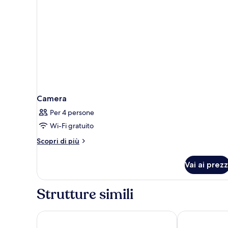
Camera
Per 4 persone
Wi-Fi gratuito
Altri
Scopri di più
dettagli
per
Vai ai prezz
Camera
Strutture simili
Kyriad ECO - Roissy - Airport Paris-Charles de Gaull
ibis budget R