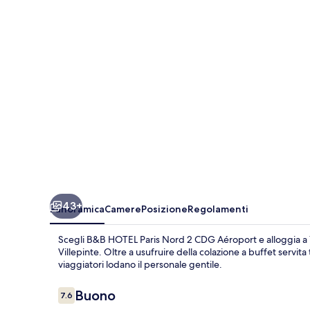
Nord
2
CDG
Aéroport
43+
Panoramica
Camere
Posizione
Regolamenti
Scegli B&B HOTEL Paris Nord 2 CDG Aéroport e alloggia a 1
Villepinte. Oltre a usufruire della colazione a buffet servita t
viaggiatori lodano il personale gentile.
Recensioni
Buono
7.6
7.6 su 10