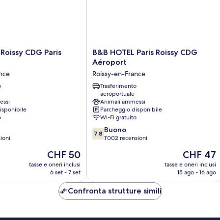
B&B
 Roissy CDG Paris
B&B HOTEL Paris Roissy CDG
HOTEL
Aéroport
Paris
nce
Roissy-en-France
Roissy
o
CDG
Trasferimento
aeroportuale
Aéroport
essi
Animali ammessi
Roissy-
isponibile
Parcheggio disponibile
en-
o
Wi-Fi gratuito
France
7.8
Buono
7.8
su
ioni
1’002 recensioni
10,
Il
Il
CHF 50
CHF 47
Buono,
prezzo
prezzo
1’002
tasse e oneri inclusi
tasse e oneri inclusi
attuale
attuale
6 set - 7 set
15 ago - 16 ago
recensioni
è
è
CHF 50
CHF 47
Confronta strutture simili