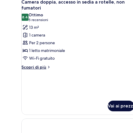
12
fumatori
Camera doppia, accesso in sedia a rotelle, non
tutte
fumatori
le
Ottimo
8.4
foto
8.4 su 10
(5
5 recensioni
per
recensioni)
13 m²
Camera
1 camera
doppia,
Per 2 persone
accesso
1 letto matrimoniale
in
Wi-Fi gratuito
sedia
a
Altri
Scopri di più
dettagli
rotelle,
per
non
Camera
fumatori
doppia,
accesso
in
sedia
Vai ai prezz
a
rotelle,
non
fumatori