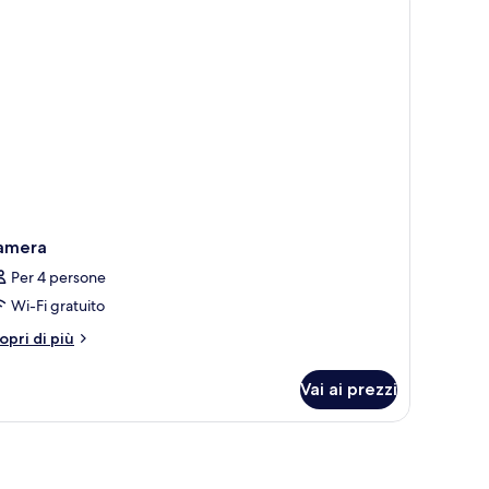
matori
amera
Per 4 persone
Wi-Fi gratuito
tri
opri di più
ttagli
r
Vai ai prezzi
amera