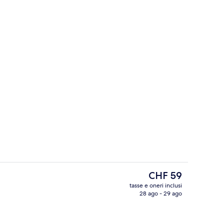
la hall
Una cassaforte in camera, una scrivan
Il
CHF 59
prezzo
tasse e oneri inclusi
attuale
28 ago - 29 ago
a struttura
Hall
è
CHF 59