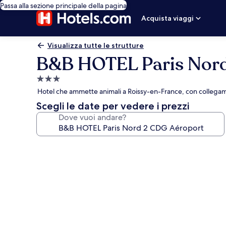
Passa alla sezione principale della pagina
Acquista viaggi
Visualizza tutte le strutture
B&B HOTEL Paris Nord
Struttura
a
Hotel che ammette animali a Roissy-en-France, con collegam
3.0
Scegli le date per vedere i prezzi
stelle
Dove vuoi andare?
Galleria
fotografica
per
B&B
HOTEL
Paris