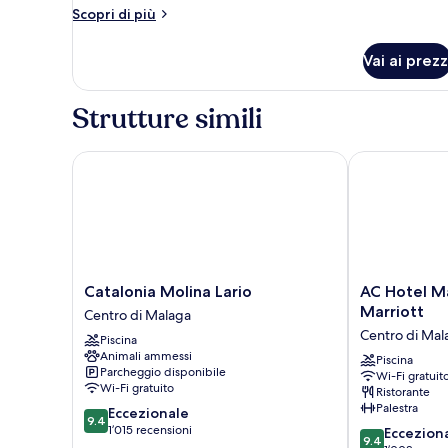
Altri
Scopri di più
dettagli
per
Vai ai prezz
Doppia
Standard
Strutture simili
Catalonia Molina Lario
AC Hotel Mála
Catalonia
AC
Catalonia Molina Lario
AC Hotel Má
Molina
Hotel
Marriott
Centro di Malaga
Lario
Málaga
Centro di Mal
Piscina
Centro
Palacio
Animali ammessi
di
by
Piscina
Parcheggio disponibile
Wi-Fi gratuit
Malaga
Marriott
Wi-Fi gratuito
Ristorante
Centro
Palestra
9.4
Eccezionale
di
9.4
su
1’015 recensioni
9.4
Malaga
Eccezion
9.4