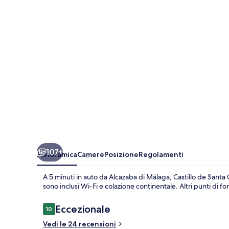
Catalina
107+
Panoramica
Camere
Posizione
Regolamenti
A 5 minuti in auto da Alcazaba di Málaga, Castillo de Santa C
sono inclusi Wi-Fi e colazione continentale. Altri punti di 
Recensioni
Eccezionale
10
10 su 10
Vedi le 24 recensioni