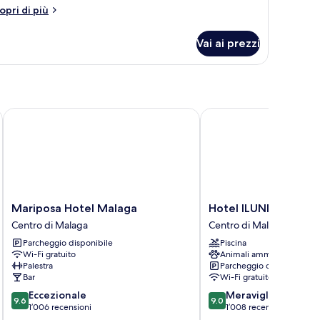
tri
opri di più
ttagli
r
Vai ai prezzi
ite
nior
Mariposa Hotel Malaga
Hotel ILUNION Malaga
Mariposa
Hotel
Mariposa Hotel Malaga
Hotel ILUNION Mala
Hotel
ILUNION
Centro di Malaga
Centro di Malaga
Malaga
Malaga
Parcheggio disponibile
Piscina
Centro
Centro
Wi-Fi gratuito
Animali ammessi
di
di
Palestra
Parcheggio disponibile
Malaga
Malaga
Bar
Wi-Fi gratuito
9.6
9.0
Eccezionale
Meraviglioso
9.6
9.0
su
su
1’006 recensioni
1’008 recensioni