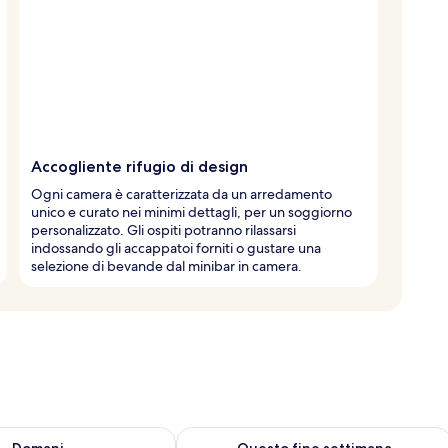
Accogliente rifugio di design
Ogni camera è caratterizzata da un arredamento
unico e curato nei minimi dettagli, per un soggiorno
personalizzato. Gli ospiti potranno rilassarsi
indossando gli accappatoi forniti o gustare una
selezione di bevande dal minibar in camera.
 9
sponibilità per domani, ago 9 - ago 10
Verifica la disponibilità per questo fi
Domani
Questo fine settimana