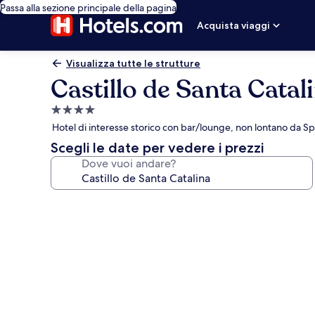
Passa alla sezione principale della pagina
Acquista viaggi
Visualizza tutte le strutture
Castillo de Santa Catal
Struttura
a
Hotel di interesse storico con bar/lounge, non lontano da S
4.0
Scegli le date per vedere i prezzi
stelle
Dove vuoi andare?
Galleria
fotografica
per
Castillo
de
Santa