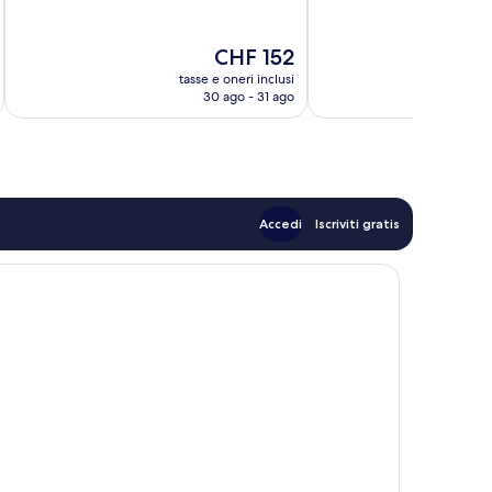
10,
10,
Eccezionale,
Meraviglioso,
1’006
1’008
Il
CHF 152
recensioni
recensioni
prezzo
tasse e oneri inclusi
t
attuale
30 ago - 31 ago
è
CHF 152
Accedi
Iscriviti gratis