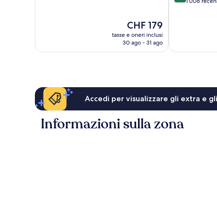
10,
su
1’008 recen
Eccezionale,
10,
1’015
Eccezionale,
Il
CHF 179
recensioni
1’008
prezzo
tasse e oneri inclusi
recensioni
attuale
30 ago - 31 ago
è
CHF 179
Accedi per visualizzare gli extra e g
Informazioni sulla zona