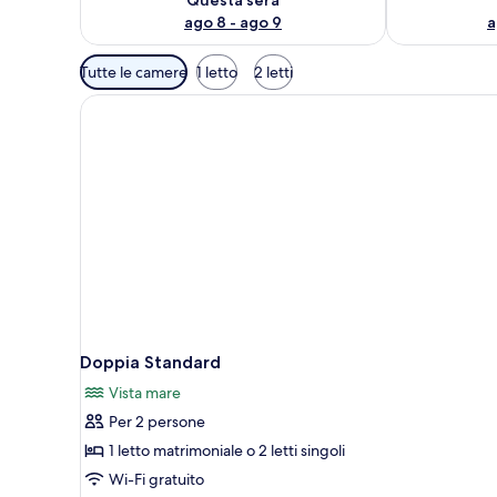
ago 8 - ago 9
a
Filtri
Tutte le camere
1 letto
2 letti
disponibili
per
le
camere
Doppia Standard
Vista mare
Per 2 persone
1 letto matrimoniale o 2 letti singoli
Wi-Fi gratuito