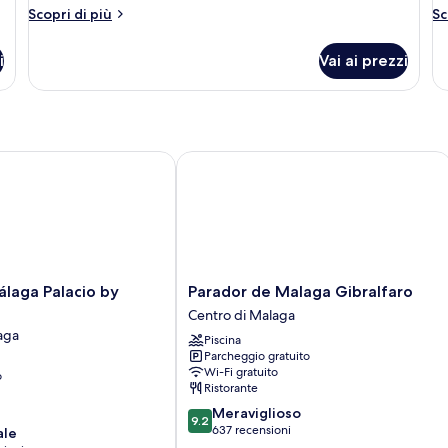
Altri
Al
Scopri di più
Sc
dettagli
de
per
pe
i
Vai ai prezzi
Doppia
Su
Superior
Ju
ga Palacio by Marriott
Parador de Malaga Gibralfaro
Parador
laga Palacio by
Parador de Malaga Gibralfaro
de
Centro di Malaga
Malaga
aga
Piscina
Gibralfaro
Parcheggio gratuito
Centro
Wi-Fi gratuito
o
di
Ristorante
Malaga
9.2
Meraviglioso
9.2
su
637 recensioni
ale