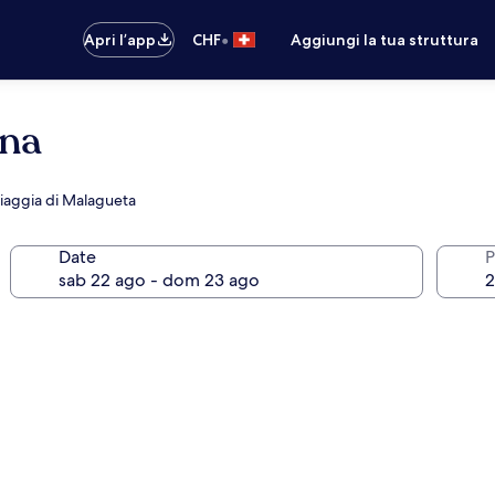
•
Apri l’app
CHF
Aggiungi la tua struttura
ina
piaggia di Malagueta
Date
P