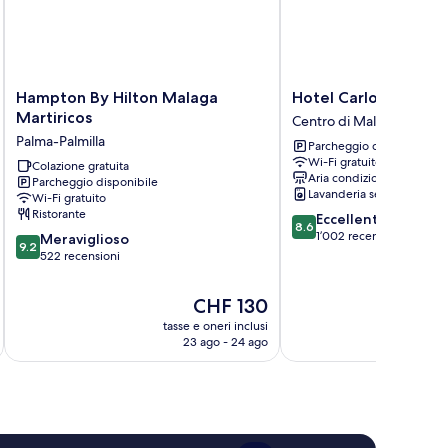
Hampton
Hotel
Hampton By Hilton Malaga
Hotel Carlos V Mála
By
Carlos
Martiricos
Centro di Malaga
Hilton
V
Palma-Palmilla
Parcheggio disponibile
Malaga
Málaga
Wi-Fi gratuito
Martiricos
Colazione gratuita
Centro
Aria condizionata
Parcheggio disponibile
Palma-
di
Lavanderia self-service
Wi-Fi gratuito
Palmilla
Malaga
Ristorante
8.6
Eccellente
8.6
su
1’002 recensioni
9.2
Meraviglioso
9.2
10,
su
522 recensioni
Eccellente,
10,
1’002
Meraviglioso,
Il
CHF 130
recensioni
522
prezzo
tasse e oneri inclusi
t
recensioni
attuale
23 ago - 24 ago
è
CHF 130