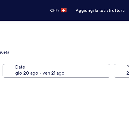
•
CHF
Aggiungi la tua struttura
agueta
Date
P