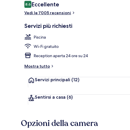
Recensioni
Eccellente
8.6
8.6 su 10
Vedi le 1'005 recensioni
Una spiaggia 
Servizi più richiesti
Piscina
Wi-Fi gratuito
Reception aperta 24 ore su 24
Mostra tutto
Servizi principali
(12)
Sentirsi a casa
(6)
Opzioni della camera