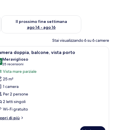
ne settimana, ago 7 - ago 9
Verifica la disponibilità per il prossimo fine settimana, ago 14 
Il prossimo fine settimana
ago 14 - ago 16
Stai visualizzando 6 su 6 camere
 scrivania, una sedia, un armadio e una televisione.
pri
Un balcone con sedie e un tavolo bianchi, aff
8
mera doppia, balcone, vista porto
utte
Meraviglioso
0
9.0 su 10
(25
25 recensioni
oto
recensioni)
Vista mare parziale
er
25 m²
amera
1 camera
oppia,
Per 2 persone
alcone,
2 letti singoli
sta
orto
Wi-Fi gratuito
tri
opri di più
ttagli
r