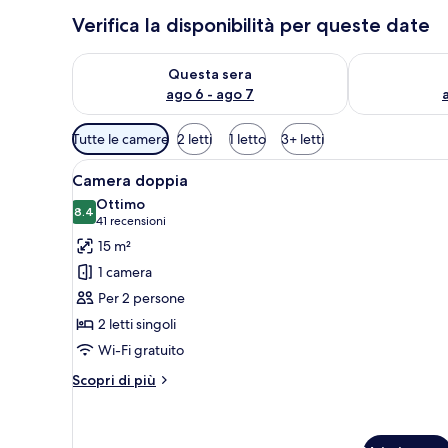
Verifica la disponibilità per queste date
Verifica la disponibilità per questa sera, ago 6 - ago
Verifica la di
Questa sera
ago 6 - ago 7
Filtri
Tutte le camere
2 letti
1 letto
3+ letti
disponibili
Apri
Una camera d'albergo con due l
per
7
Camera doppia
tutte
le
Ottimo
le
8.4
camere
8.4 su 10
(41
41 recensioni
foto
recensioni)
15 m²
per
1 camera
Camera
Per 2 persone
doppia
2 letti singoli
Wi-Fi gratuito
Altri
Scopri di più
dettagli
per
Camera