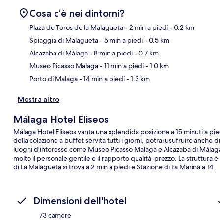
Cosa c’è nei dintorni?
Plaza de Toros de la Malagueta
- 2 min a piedi
- 0.2 km
Spiaggia di Malagueta
- 5 min a piedi
- 0.5 km
Ma
Alcazaba di Málaga
- 8 min a piedi
- 0.7 km
Museo Picasso Malaga
- 11 min a piedi
- 1.0 km
Porto di Malaga
- 14 min a piedi
- 1.3 km
Mostra altro
Málaga Hotel Eliseos
Málaga Hotel Eliseos vanta una splendida posizione a 15 minuti a pi
della colazione a buffet servita tutti i giorni, potrai usufruire anche d
luoghi d'interesse come Museo Picasso Malaga e Alcazaba di Málaga si
molto il personale gentile e il rapporto qualità-prezzo. La struttura
di La Malagueta si trova a 2 min a piedi e Stazione di La Marina a 14.
Dimensioni dell'hotel
73 camere