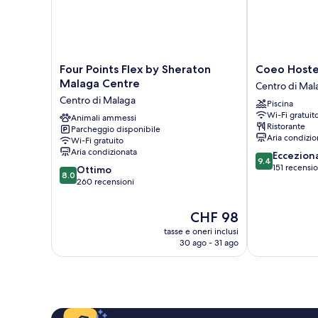
Four
Coeo
Four Points Flex by Sheraton
Coeo Hoste
Points
Hostel
Malaga Centre
Centro di Mal
Flex
Hernan
Centro di Malaga
Piscina
by
Ruiz
Wi-Fi gratuit
Sheraton
Animali ammessi
Centro
Ristorante
Parcheggio disponibile
Malaga
di
Aria condizio
Wi-Fi gratuito
Centre
Malaga
Aria condizionata
9.4
Eccezion
Centro
9.4
su
151 recensio
8.0
di
Ottimo
8.0
10,
su
Malaga
260 recensioni
Eccezionale,
10,
151
Ottimo,
Il
CHF 98
recensioni
260
prezzo
tasse e oneri inclusi
recensioni
attuale
30 ago - 31 ago
è
CHF 98