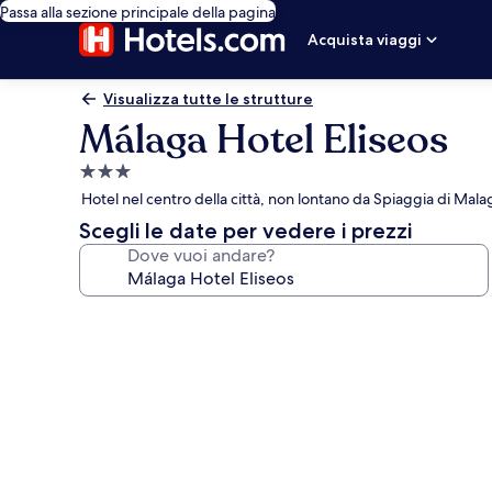
Passa alla sezione principale della pagina
Acquista viaggi
Visualizza tutte le strutture
Málaga Hotel Eliseos
Struttura
a
Hotel nel centro della città, non lontano da Spiaggia di Mal
3.0
Scegli le date per vedere i prezzi
stelle
Dove vuoi andare?
Galleria
fotografica
per
Málaga
Hotel
Eliseos