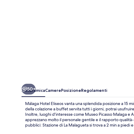
50+
Panoramica
Camere
Posizione
Regolamenti
Málaga Hotel Eliseos vanta una splendida posizione a 15 mi
della colazione a buffet servita tutti i giorni, potrai usufrui
Inoltre, luoghi d'interesse come Museo Picasso Malaga e Alca
apprezzano molto il personale gentile e il rapporto qualità
pubblici: Stazione di La Malagueta si trova a 2 min a piedi e