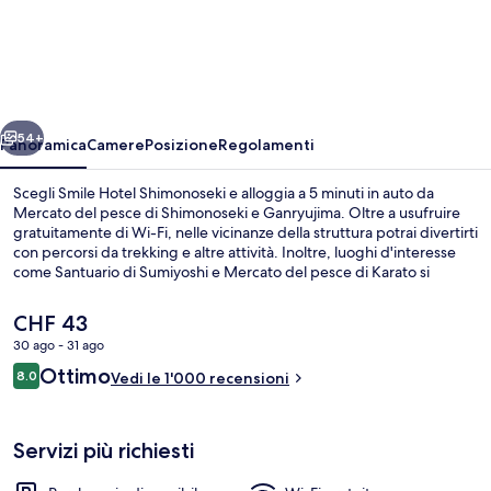
Hotel
Shimonoseki
ietro
Avanti
54+
Panoramica
Camere
Posizione
Regolamenti
Scegli Smile Hotel Shimonoseki e alloggia a 5 minuti in auto da
Mercato del pesce di Shimonoseki e Ganryujima. Oltre a usufruire
gratuitamente di Wi-Fi, nelle vicinanze della struttura potrai divertirti
con percorsi da trekking e altre attività. Inoltre, luoghi d'interesse
come Santuario di Sumiyoshi e Mercato del pesce di Karato si
trovano a poca distanza in auto dalla struttura. Altri viaggiatori
apprezzano il personale gentile della struttura.
Il
CHF 43
prezzo
30 ago - 31 ago
attuale
Recensioni
Ottimo
Reception
8.0
è
Vedi le 1'000 recensioni
8.0 su 10
CHF 43
Servizi più richiesti