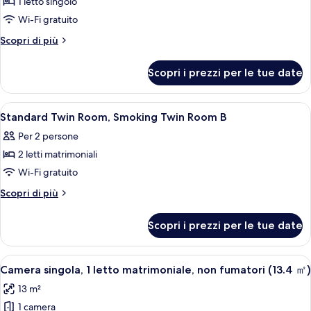
1 letto singolo
foto
per
Wi-Fi gratuito
Budget
Altri
Scopri di più
Single
dettagli
per
Room
Scopri i prezzi per le tue date
Budget
Non-
Single
smoking
Room
Apri
Copriletto in piuma, una scrivania, ten
1
Non-
Standard Twin Room, Smoking Twin Room B
tutte
smoking
Per 2 persone
le
2 letti matrimoniali
foto
per
Wi-Fi gratuito
Standard
Altri
Scopri di più
Twin
dettagli
per
Room,
Scopri i prezzi per le tue date
Standard
Smoking
Twin
Twin
Room,
Apri
Una camera d'albergo con un letto sin
6
Room
Smoking
Camera singola, 1 letto matrimoniale, non fumatori (13.4 ㎡)
tutte
Twin
B
13 m²
Room
le
B
1 camera
foto