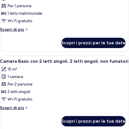
per
Per 1 persona
Camera
1 letto matrimoniale
singola,
Wi-Fi gratuito
1
Altri
Scopri di più
letto
dettagli
matrimoniale,
per
Scopri i prezzi per le tue date
Camera
non
singola,
fumatori
1
Apri
Una camera d'albergo con due letti, 
(13.4
6
letto
Camera Basic con 2 letti singoli, 2 letti singoli, non fumatori
tutte
㎡)
matrimoniale,
15 m²
non
le
fumatori
1 camera
foto
(13.4
per
Per 2 persone
㎡)
Camera
2 letti singoli
Basic
Wi-Fi gratuito
con
Altri
Scopri di più
2
dettagli
letti
per
Scopri i prezzi per le tue date
Camera
singoli,
Basic