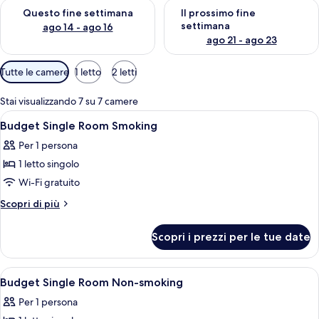
Verifica la disponibilità per questo fine settimana, ago 14 - ag
Verifica la disponibilità per i
Questo fine settimana
Il prossimo fine
settimana
ago 14 - ago 16
ago 21 - ago 23
Filtri
Tutte le camere
1 letto
2 letti
disponibili
per
Stai visualizzando 7 su 7 camere
le
Apri
Copriletto in piuma, una scrivania, ten
1
Budget Single Room Smoking
camere
tutte
Per 1 persona
le
1 letto singolo
foto
per
Wi-Fi gratuito
Budget
Altri
Scopri di più
Single
dettagli
per
Room
Scopri i prezzi per le tue date
Budget
Smoking
Single
Room
Apri
Copriletto in piuma, una scrivania, ten
1
Smoking
Budget Single Room Non-smoking
tutte
Per 1 persona
le