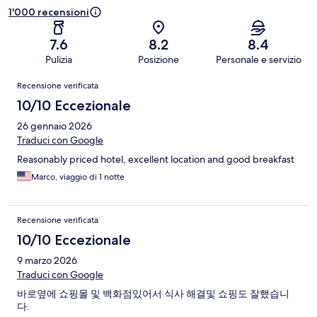
1'000 recensioni
7.6
8.2
8.4
Pulizia
Posizione
Personale e servizio
Recensioni
Recensione verificata
10/10 Eccezionale
26 gennaio 2026
Traduci con Google
Reasonably priced hotel, excellent location and good breakfast
Marco, viaggio di 1 notte
Recensione verificata
10/10 Eccezionale
9 marzo 2026
Traduci con Google
바로옆에 쇼핑몰 및 백화점있어서 식사 해결및 쇼핑도 잘했습니
다.