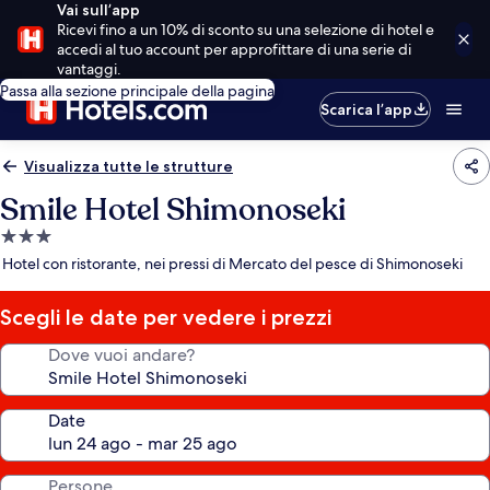
Vai sull’app
Ricevi fino a un 10% di sconto su una selezione di hotel e
accedi al tuo account per approfittare di una serie di
vantaggi.
Passa alla sezione principale della pagina
Scarica l’app
Visualizza tutte le strutture
Smile Hotel Shimonoseki
Struttura
a
Hotel con ristorante, nei pressi di Mercato del pesce di Shimonoseki
3.0
stelle
Scegli le date per vedere i prezzi
Dove vuoi andare?
Date
Persone