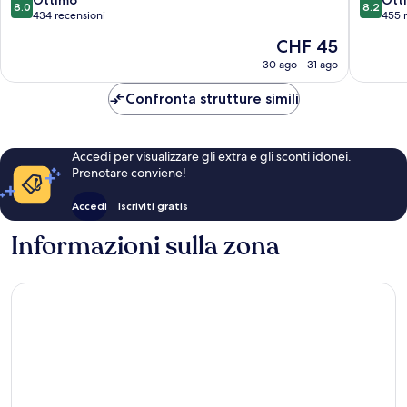
8.0
8.2
Mae
su
su
434 recensioni
455 
Shimono
10,
10,
Il
CHF 45
Ottimo,
Ottimo,
prezzo
434
455
30 ago - 31 ago
attuale
recensioni
recensio
è
Confronta strutture simili
CHF 45
Accedi per visualizzare gli extra e gli sconti idonei.
Prenotare conviene!
Accedi
Iscriviti gratis
Informazioni sulla zona