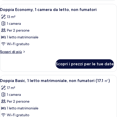
2
con
Apri
Una camera d'albergo con un letto sin
letti
7
2
Doppia Economy, 1 camera da letto, non fumatori
tutte
singoli,
letti
13 m²
singoli,
le
non
2
1 camera
foto
fumatori
letti
per
Per 2 persone
singoli,
Doppia
non
1 letto matrimoniale
fumatori
Economy,
Wi-Fi gratuito
1
Altri
Scopri di più
camera
dettagli
da
per
Scopri i prezzi per le tue date
Doppia
letto,
Economy,
non
1
Apri
Una camera d'albergo con un letto gra
fumatori
5
camera
Doppia Basic, 1 letto matrimoniale, non fumatori (17.1 ㎡)
tutte
da
17 m²
letto,
le
non
1 camera
foto
fumatori
per
Per 2 persone
Doppia
1 letto matrimoniale
Basic,
Wi-Fi gratuito