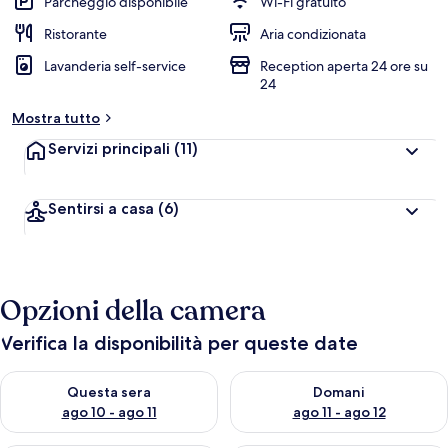
Parcheggio disponibile
Wi-Fi gratuito
Ristorante
Aria condizionata
Lavanderia self-service
Reception aperta 24 ore su
24
Mostra tutto
Servizi principali
(11)
Sentirsi a casa
(6)
Opzioni della camera
Verifica la disponibilità per queste date
Verifica la disponibilità per questa sera, ago 10 - ago 11
Verifica la disponibilità per d
Questa sera
Domani
ago 10 - ago 11
ago 11 - ago 12