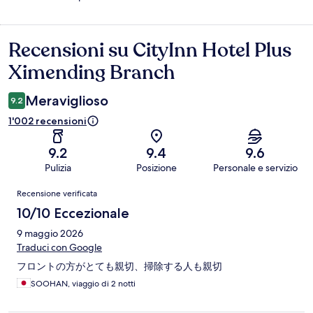
Recensioni su CityInn Hotel Plus
Recensioni
Ximending Branch
Meraviglioso
9.2
1'002 recensioni
9.2
9.4
9.6
Pulizia
Posizione
Personale e servizio
Recensioni
Recensione verificata
10/10 Eccezionale
9 maggio 2026
Traduci con Google
フロントの方がとても親切、掃除する人も親切
SOOHAN, viaggio di 2 notti