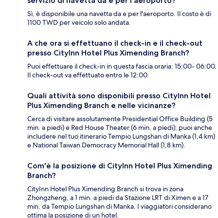
servizio di navetta da e per l'aeroporto?
Sì, è disponibile una navetta da e per l'aeroporto. Il costo è di
1100 TWD per veicolo solo andata.
A che ora si effettuano il check-in e il check-out
presso CityInn Hotel Plus Ximending Branch?
Puoi effettuare il check-in in questa fascia oraria: 15:00- 06:00.
Il check-out va effettuato entro le 12:00.
Quali attività sono disponibili presso CityInn Hotel
Plus Ximending Branch e nelle vicinanze?
Cerca di visitare assolutamente Presidential Office Building (5
min. a piedi) e Red House Theater (6 min. a piedi); puoi anche
includere nel tuo itinerario Tempio Lungshan di Manka (1,4 km)
e National Taiwan Democracy Memorial Hall (1,8 km).
Com'è la posizione di CityInn Hotel Plus Ximending
Branch?
CityInn Hotel Plus Ximending Branch si trova in zona
Zhongzheng, a 1 min. a piedi da Stazione LRT di Ximen e a 17
min. da Tempio Lungshan di Manka. I viaggiatori considerano
ottima la posizione di un hotel.