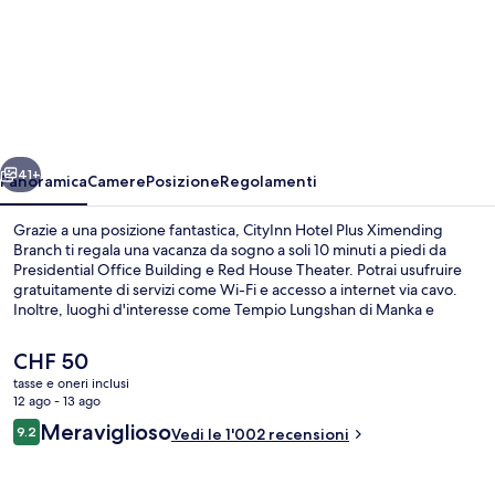
CityInn
Hotel
Plus
Ximending
Branch
ietro
Avanti
41+
Panoramica
Camere
Posizione
Regolamenti
Grazie a una posizione fantastica, CityInn Hotel Plus Ximending
Branch ti regala una vacanza da sogno a soli 10 minuti a piedi da
Presidential Office Building e Red House Theater. Potrai usufruire
gratuitamente di servizi come Wi-Fi e accesso a internet via cavo.
Inoltre, luoghi d'interesse come Tempio Lungshan di Manka e
Mercato notturno di Ningxia si trovano a soli 5 minuti in auto. Le
recensioni dei viaggiatori lodano il personale gentile e la posizione
Il
CHF 50
invidiabile. La struttura è a pochi passi da Stazione LRT di Ximen,
prezzo
tasse e oneri inclusi
mentre Stazione di NTU Hospital si trova a 10 min a piedi.
attuale
12 ago - 13 ago
Hall
è
Recensioni
Meraviglioso
9.2
Vedi le 1'002 recensioni
CHF 50
9.2 su 10