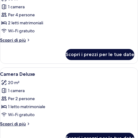
le
1 camera
foto
per
Per 4 persone
Camera
2 letti matrimoniali
familiare
Wi-Fi gratuito
Altri
Scopri di più
dettagli
per
Scopri i prezzi per le tue date
Camera
familiare
Apri
Una camera d'albergo con un letto gra
5
Camera Deluxe
tutte
20 m²
le
1 camera
foto
per
Per 2 persone
Camera
1 letto matrimoniale
Deluxe
Wi-Fi gratuito
Altri
Scopri di più
dettagli
per