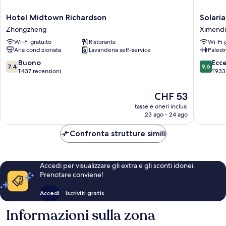
Hotel
Solaria
Hotel Midtown Richardson
Solari
Midtown
Nishitet
Zhongzheng
Ximend
Richardson
Hotel
Wi-Fi gratuito
Ristorante
Wi-Fi 
Zhongzheng
Taipei
Aria condizionata
Lavanderia self-service
Palest
Ximen
Ximend
7.4
9.6
Buono
Ecc
7.4
9.6
su
su
1’437 recensioni
1’933
10,
10,
Buono,
Eccezion
Il
CHF 53
1’437
1’933
prezzo
tasse e oneri inclusi
recensioni
recensio
attuale
23 ago - 24 ago
è
CHF 53
Confronta strutture simili
Accedi per visualizzare gli extra e gli sconti idonei.
Prenotare conviene!
Accedi
Iscriviti gratis
Informazioni sulla zona