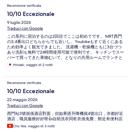
Recensione verificata
10/10 Eccezionale
9 luglio 2026
Traduci con Google
この系列に宿泊するのは2回目でここは初めてです。 MRT西門
の3,4番出口どちらからでも近いし、Youbikeもすぐ近くにある
ため効率よく観光できました。 洗濯機・乾燥機ともに3台づつ
あり洗剤も無料で24時間使用可能で便利です。 キッチンでスー
パーで買ってきた果物むいて、となりの共用ルームでランチと
一緒に食べたりなど有意義に過ごせました。 備品の補充も電話
Hiroaki, viaggio di 2 notti
後２～3分で対応いただき感謝しています。 ほとんどのスタッ
フがこちらが日本人とわかると、丁寧な日本語で対応いただき
ありがとうございました。今回も快適に過ごすことができまし
Recensione verificata
た。
10/10 Eccezionale
22 maggio 2026
Traduci con Google
西門站3號就係酒店對面，但如果搭升降機就4號出口，亦都好近
酒店，職員服務好好呀👍自助洗衣同乾衣係免費，附近有便利店
Cho Yee, viaggio di 3 notti