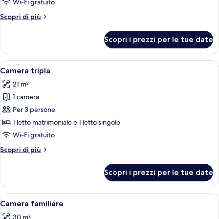
Wi-Fi gratuito
2
Altri
Scopri di più
letti
dettagli
singoli,
per
Scopri i prezzi per le tue date
Camera
senza
con
finestre
2
Apri
Una camera d'albergo con un letto, un
4
letti
Camera tripla
tutte
singoli,
21 m²
senza
le
finestre
1 camera
foto
per
Per 3 persone
Camera
1 letto matrimoniale e 1 letto singolo
tripla
Wi-Fi gratuito
Altri
Scopri di più
dettagli
per
Scopri i prezzi per le tue date
Camera
tripla
Apri
1 camera, una cassaforte in camera, una
7
Camera familiare
tutte
30 m²