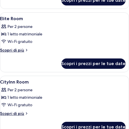
Scopri i prezzi per le tue date
Camera
Deluxe
Apri
1 camera, una cassaforte in camera, una
10
Elite Room
tutte
Per 2 persone
le
1 letto matrimoniale
foto
per
Wi-Fi gratuito
Elite
Altri
Scopri di più
Room
dettagli
per
Scopri i prezzi per le tue date
Elite
Room
Apri
Una camera d'albergo con un letto, un
9
CityInn Room
tutte
Per 2 persone
le
1 letto matrimoniale
foto
per
Wi-Fi gratuito
CityInn
Altri
Scopri di più
Room
dettagli
per
Scopri i prezzi per le tue date
CityInn