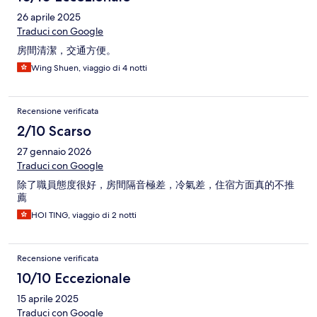
26 aprile 2025
Traduci con Google
房間清潔，交通方便。
Wing Shuen, viaggio di 4 notti
Recensione verificata
2/10 Scarso
27 gennaio 2026
Traduci con Google
除了職員態度很好，房間隔音極差，冷氣差，住宿方面真的不推
薦
HOI TING, viaggio di 2 notti
Recensione verificata
10/10 Eccezionale
15 aprile 2025
Traduci con Google