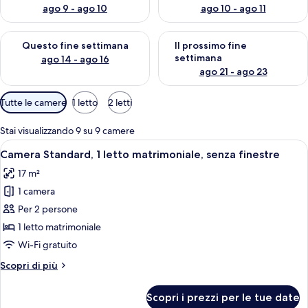
ago 9 - ago 10
ago 10 - ago 11
Verifica la disponibilità per questo fine settimana, ago 14 - ag
Verifica la disponibilità per i
Questo fine settimana
Il prossimo fine
settimana
ago 14 - ago 16
ago 21 - ago 23
Filtri
Tutte le camere
1 letto
2 letti
disponibili
per
Stai visualizzando 9 su 9 camere
le
Apri
Camera da letto con un letto, un com
7
Camera Standard, 1 letto matrimoniale, senza finestre
camere
tutte
17 m²
le
1 camera
foto
per
Per 2 persone
Camera
1 letto matrimoniale
Standard,
Wi-Fi gratuito
1
Altri
Scopri di più
letto
dettagli
matrimoniale,
per
Scopri i prezzi per le tue date
Camera
senza