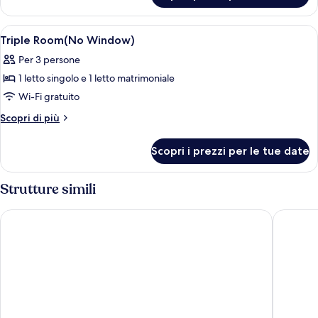
Room
Apri
Una camera d'albergo con un letto, un
3
Triple Room(No Window)
tutte
Per 3 persone
le
1 letto singolo e 1 letto matrimoniale
foto
per
Wi-Fi gratuito
Triple
Altri
Scopri di più
Room(No
dettagli
per
Window)
Scopri i prezzi per le tue date
Triple
Room(No
Window)
Strutture simili
Hotel Midtown Richardson
Solaria 