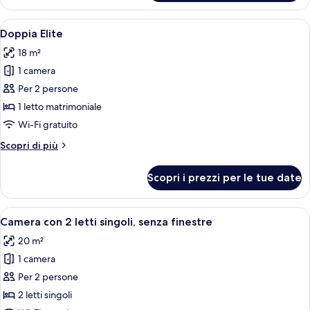
Standard,
finestre
1
Apri
Una camera d'hotel con un letto grand
8
letto
Doppia Elite
tutte
matrimoniale,
18 m²
senza
le
finestre
1 camera
foto
per
Per 2 persone
Doppia
1 letto matrimoniale
Elite
Wi-Fi gratuito
Altri
Scopri di più
dettagli
per
Scopri i prezzi per le tue date
Doppia
Elite
Apri
1 camera, una cassaforte in camera, una
5
Camera con 2 letti singoli, senza finestre
tutte
20 m²
le
1 camera
foto
per
Per 2 persone
Camera
2 letti singoli
con