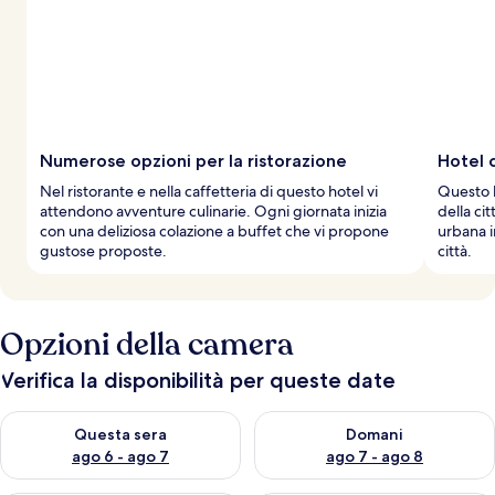
Numerose opzioni per la ristorazione
Hotel c
Nel ristorante e nella caffetteria di questo hotel vi
Questo b
attendono avventure culinarie. Ogni giornata inizia
della ci
con una deliziosa colazione a buffet che vi propone
urbana i
gustose proposte.
città.
Opzioni della camera
Verifica la disponibilità per queste date
Verifica la disponibilità per questa sera, ago 6 - ago 7
Verifica la disponibilità per d
Questa sera
Domani
ago 6 - ago 7
ago 7 - ago 8