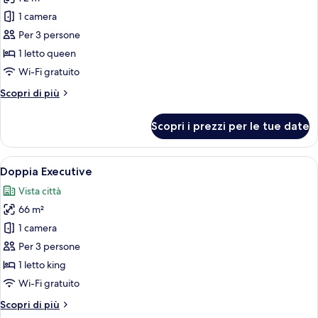
foto
per
1 camera
Suite
Per 3 persone
Presidenziale,
1 letto queen
1
Wi-Fi gratuito
camera
Altri
Scopri di più
da
dettagli
letto
per
Scopri i prezzi per le tue date
Suite
Presidenziale,
1
Apri
Camera d'albergo con un letto grande, 
9
camera
Doppia Executive
tutte
da
Vista città
letto
le
66 m²
foto
per
1 camera
Doppia
Per 3 persone
Executive
1 letto king
Wi-Fi gratuito
Altri
Scopri di più
dettagli