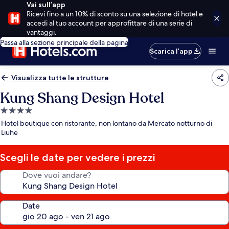
Vai sull’app
Ricevi fino a un 10% di sconto su una selezione di hotel e
accedi al tuo account per approfittare di una serie di
vantaggi.
Passa alla sezione principale della pagina
Scarica l’app
Visualizza tutte le strutture
Kung Shang Design Hotel
Struttura
a
Hotel boutique con ristorante, non lontano da Mercato notturno di
4.0
Liuhe
stelle
Scegli le date per vedere i prezzi
Dove vuoi andare?
Date