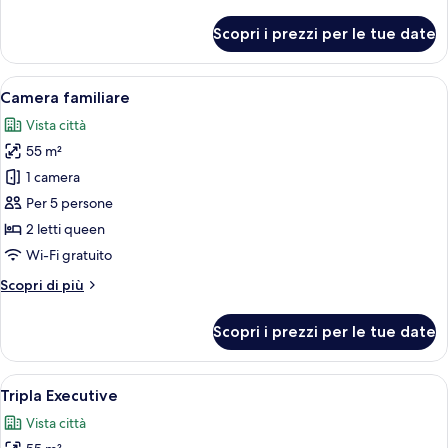
dettagli
per
Scopri i prezzi per le tue date
Suite
Deluxe
Apri
Una camera d'albergo con divano, lett
9
Camera familiare
tutte
Vista città
le
55 m²
foto
per
1 camera
Camera
Per 5 persone
familiare
2 letti queen
Wi-Fi gratuito
Altri
Scopri di più
dettagli
per
Scopri i prezzi per le tue date
Camera
familiare
Apri
Una camera d'albergo con un letto, un d
9
Tripla Executive
tutte
Vista città
le