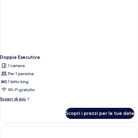
Doppia Executive
1 camera
Per 1 persona
1 letto king
Wi-Fi gratuito
Altri
Scopri di più
dettagli
per
Scopri i prezzi per le tue date
Doppia
Executive