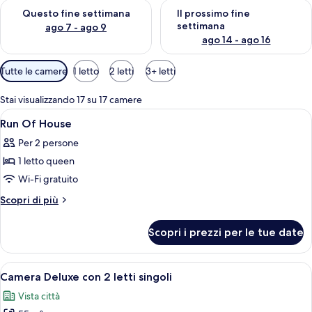
Verifica la disponibilità per questo fine settimana, ago 7 - ago
Verifica la disponibilità per il
Questo fine settimana
Il prossimo fine
settimana
ago 7 - ago 9
ago 14 - ago 16
Filtri
Tutte le camere
1 letto
2 letti
3+ letti
disponibili
per
Stai visualizzando 17 su 17 camere
le
Apri
Una moderna camera d'albergo con un l
13
Run Of House
camere
tutte
Per 2 persone
le
1 letto queen
foto
per
Wi-Fi gratuito
Run
Altri
Scopri di più
Of
dettagli
per
House
Scopri i prezzi per le tue date
Run
Of
House
Apri
Area soggiorno
7
Camera Deluxe con 2 letti singoli
tutte
Vista città
le