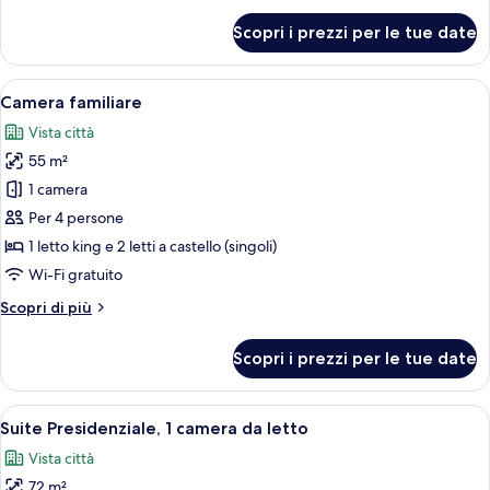
per
Scopri i prezzi per le tue date
Camera
Executive,
accessibile
Apri
Una camera d'albergo con una tenda, u
11
ai
Camera familiare
tutte
disabili
Vista città
le
55 m²
foto
per
1 camera
Camera
Per 4 persone
familiare
1 letto king e 2 letti a castello (singoli)
Wi-Fi gratuito
Altri
Scopri di più
dettagli
per
Scopri i prezzi per le tue date
Camera
familiare
Apri
Una camera d'albergo moderna con un l
12
Suite Presidenziale, 1 camera da letto
tutte
Vista città
le
72 m²