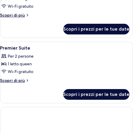
Wi-Fi gratuito
Altri
Scopri di più
dettagli
per
Scopri i prezzi per le tue date
Doppia
Premium
Apri
Una cassaforte in camera, una scrivani
3
Premier Suite
tutte
Per 2 persone
le
1 letto queen
foto
per
Wi-Fi gratuito
Premier
Altri
Scopri di più
Suite
dettagli
per
Scopri i prezzi per le tue date
Premier
Suite