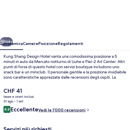
Kung
Shang
Design
Hotel
ietro
Avanti
108+
Panoramica
Camere
Posizione
Regolamenti
Kung Shang Design Hotel vanta una comodissima posizione a 5
minuti in auto da Mercato notturno di Liuhe e Pier-2 Art Center. Altri
punti di forza di questo hotel con servizi boutique includono uno
snack bar e un miniclub. Il personale gentile e la posizione invidiabile
sono caratteristiche apprezzate dalle recensioni degli ospiti. La
struttura è una comoda base per spostarsi con i mezzi pubblici:
Stazione metro di Formosa Boulevard si trova a 4 min a piedi e
Il
CHF 41
Stazione di Sinyi Elementary School a 12.
prezzo
tasse e oneri inclusi
attuale
31 ago - 1 set
Vista dalla camera
è
Recensioni
Eccellente
8.8
Vedi le 1'000 recensioni
CHF 41
8.8 su 10
Servizi più richiesti