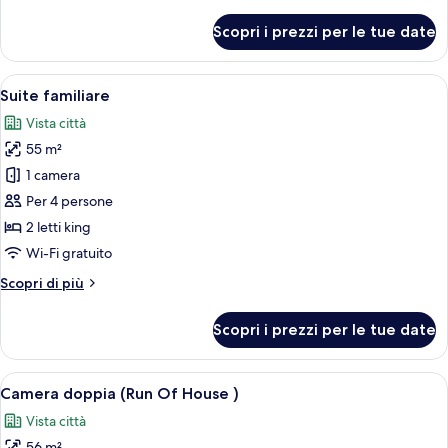
dettagli
per
Scopri i prezzi per le tue date
Camera
Design
Apri
Una camera d'albergo con due letti, 
8
Suite familiare
tutte
Vista città
le
55 m²
foto
per
1 camera
Suite
Per 4 persone
familiare
2 letti king
Wi-Fi gratuito
Altri
Scopri di più
dettagli
per
Scopri i prezzi per le tue date
Suite
familiare
Apri
Una moderna camera d'albergo con un l
13
Camera doppia (Run Of House )
tutte
Vista città
le
56 m²