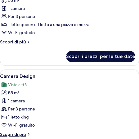
55 m²
foto
per
1 camera
Tripla
Per 3 persone
Executive
1 letto queen e 1 letto a una piazza e mezza
Wi-Fi gratuito
Altri
Scopri di più
dettagli
per
Scopri i prezzi per le tue date
Tripla
Executive
Apri
Un soggiorno moderno con un murale ra
12
Camera Design
tutte
Vista città
le
55 m²
foto
per
1 camera
Camera
Per 3 persone
Design
1 letto king
Wi-Fi gratuito
Altri
Scopri di più