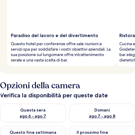
Paradiso del lavoro e del divertimento
Ristora
Questo hotel per conferenze offre sale riunioni e
Cucina e
servizi spa per soddisfare i vostri obiettivi aziendali. La
Godetevi
sua posizione sul lungomare offre intrattenimento
bar eleg
serale e una vasta scelta di bar.
dietetic
Opzioni della camera
Verifica la disponibilità per queste date
Verifica la disponibilità per questa sera, ago 6 - ago 7
Verifica la disponibilità per d
Questa sera
Domani
ago 6 - ago 7
ago 7 - ago 8
Verifica la disponibilità per questo fine settimana, ago 7 - ago
Verifica la disponibilità per il
Questo fine settimana
Il prossimo fine