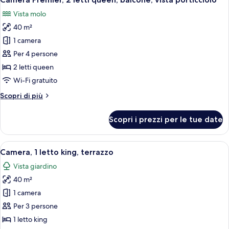
tutte
king
Vista molo
con
le
divano
40 m²
foto
letto,
per
1 camera
balcone
Camera
Per 4 persone
Premier,
2 letti queen
2
Wi-Fi gratuito
letti
Altri
Scopri di più
queen,
dettagli
balcone,
per
Scopri i prezzi per le tue date
vista
Camera
Premier,
porticciolo
2
Apri
Una moderna camera d'albergo con un l
5
letti
Camera, 1 letto king, terrazzo
tutte
queen,
Vista giardino
balcone,
le
vista
40 m²
foto
porticciolo
per
1 camera
Camera,
Per 3 persone
1
1 letto king
letto