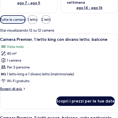
settimana
ago 7 - ago 9
ago 14 - ago 16
Filtri
Tutte le camere
1 letto
2 letti
disponibili
per
Stai visualizzando 12 su 12 camere
le
Apri
Una camera d'albergo moderna con un le
6
Camera Premier, 1 letto king con divano letto, balcone
camere
tutte
Vista molo
le
40 m²
foto
per
1 camera
Camera
Per 3 persone
Premier,
1 letto king e 1 divano letto (matrimoniale)
1
Wi-Fi gratuito
letto
Altri
Scopri di più
king
dettagli
con
per
Scopri i prezzi per le tue date
divano
Camera
Premier,
letto,
1
Apri
Vista dalla camera
balcone
6
letto
Camera Premier, 2 letti queen, balcone, vista porticciolo