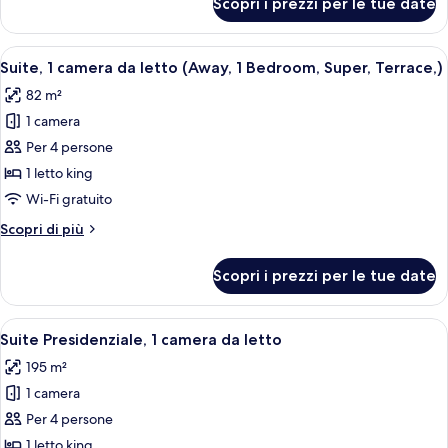
Scopri i prezzi per le tue date
Suite,
balcone
1
(Supreme,
camera
Apri
Un soggiorno moderno con TV a scherm
1
6
da
Suite, 1 camera da letto (Away, 1 Bedroom, Super, Terrace,)
tutte
Bedroom)
letto,
82 m²
balcone
le
(Supreme,
1 camera
foto
1
per
Per 4 persone
Bedroom)
Suite,
1 letto king
1
Wi-Fi gratuito
camera
Altri
Scopri di più
da
dettagli
letto
per
Scopri i prezzi per le tue date
Suite,
(Away,
1
1
camera
Apri
Un soggiorno moderno con un ampio di
Bedroom,
6
da
Suite Presidenziale, 1 camera da letto
tutte
Super,
letto
195 m²
(Away,
le
Terrace,)
1
1 camera
foto
Bedroom,
per
Per 4 persone
Super,
Suite
Terrace,)
1 letto king