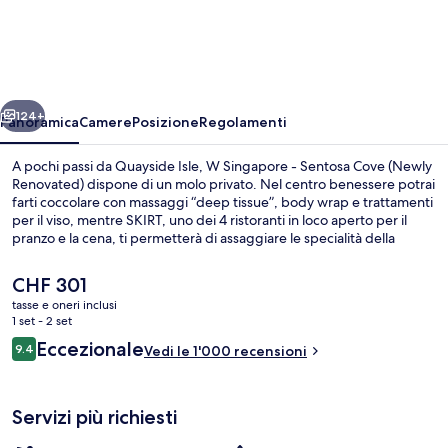
Singapore
-
Sentosa
Cove
ietro
Avanti
(Newly
124+
Panoramica
Camere
Posizione
Regolamenti
Renovated)
A pochi passi da Quayside Isle, W Singapore - Sentosa Cove (Newly
Renovated) dispone di un molo privato. Nel centro benessere potrai
farti coccolare con massaggi “deep tissue”, body wrap e trattamenti
per il viso, mentre SKIRT, uno dei 4 ristoranti in loco aperto per il
pranzo e la cena, ti permetterà di assaggiare le specialità della
cucina europea moderna. Gli altri punti di forza di questo hotel di
lusso sono una piscina all'aperto, un bar a bordo piscina e un centro
Il
CHF 301
fitness aperto 24 ore su 24. Gli ospiti apprezzano molto il personale
prezzo
tasse e oneri inclusi
gentile e le condizioni generali.
attuale
1 set - 2 set
Piscina all'aperto, cabine incluse nel pre
è
Recensioni
Eccezionale
9.4
Vedi le 1'000 recensioni
CHF 301
9.4 su 10
Servizi più richiesti