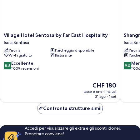
Village
Shangri
Village Hotel Sentosa by Far East Hospitality
Shangr
Hotel
La
Isola Sentosa
Isola Se
Sentosa
Rasa
Piscina
Parcheggio disponibile
Piscin
by
Sentosa
Wi-Fi gratuito
Ristorante
Parche
Far
Singapo
East
Isola
8.8
9.0
Eccellente
Mer
8.8
9.0
Hospitality
Sentosa
su
su
1’009 recensioni
1’006
Isola
10,
10,
Sentosa
Eccellente,
Meravigl
Il
CHF 180
1’009
1’006
prezzo
recensioni
recensio
tasse e oneri inclusi
attuale
31 ago - 1 set
è
CHF 180
Confronta strutture simili
Accedi per visualizzare gli extra e gli sconti idonei.
Prenotare conviene!