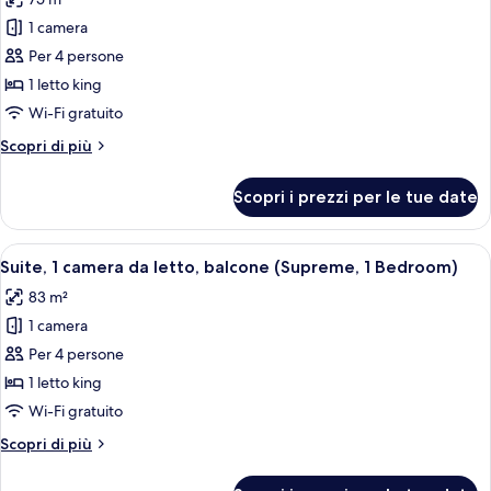
balcone
le
(W,
1 camera
foto
1
per
Per 4 persone
Bedroom)
Suite,
1 letto king
1
Wi-Fi gratuito
camera
Altri
Scopri di più
da
dettagli
letto
per
Scopri i prezzi per le tue date
Suite,
(Escape
1
1
camera
Apri
Un soggiorno moderno con un divano cu
Bedroom)
6
da
Suite, 1 camera da letto, balcone (Supreme, 1 Bedroom)
tutte
letto
83 m²
(Escape
le
1
1 camera
foto
Bedroom)
per
Per 4 persone
Suite,
1 letto king
1
Wi-Fi gratuito
camera
Altri
Scopri di più
da
dettagli
letto,
per