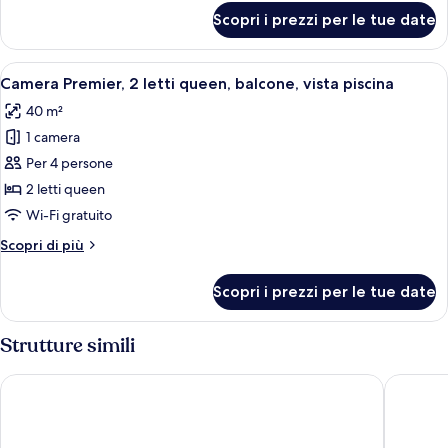
king
per
Scopri i prezzi per le tue date
Camera
con
Premier,
divano
1
Apri
Camera d'albergo con due letti, televis
letto
7
letto
Camera Premier, 2 letti queen, balcone, vista piscina
tutte
king
40 m²
con
le
divano
1 camera
foto
letto
per
Per 4 persone
Camera
2 letti queen
Premier,
Wi-Fi gratuito
2
Altri
Scopri di più
letti
dettagli
queen,
per
Scopri i prezzi per le tue date
Camera
balcone,
Premier,
vista
2
Strutture simili
piscina
letti
queen,
Village Hotel Sentosa by Far East Hospitality
Shangri-
balcone,
vista
piscina