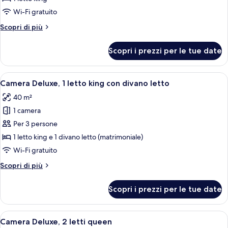
Presidenziale,
Wi-Fi gratuito
1
Altri
Scopri di più
camera
dettagli
da
per
Scopri i prezzi per le tue date
Suite
letto
Presidenziale,
1
Apri
Una camera d'hotel moderna con un lett
7
camera
Camera Deluxe, 1 letto king con divano letto
tutte
da
40 m²
letto
le
1 camera
foto
per
Per 3 persone
Camera
1 letto king e 1 divano letto (matrimoniale)
Deluxe,
Wi-Fi gratuito
1
Altri
Scopri di più
letto
dettagli
king
per
Scopri i prezzi per le tue date
Camera
con
Deluxe,
divano
1
Apri
Camera d'albergo moderna con due lett
letto
7
letto
Camera Deluxe, 2 letti queen
tutte