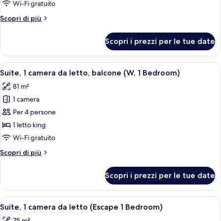
Wi-Fi gratuito
king,
Altri
Scopri di più
terrazzo
dettagli
per
Scopri i prezzi per le tue date
Camera,
1
letto
Apri
Un soggiorno moderno con una grande 
6
king,
Suite, 1 camera da letto, balcone (W, 1 Bedroom)
tutte
terrazzo
81 m²
le
1 camera
foto
per
Per 4 persone
Suite,
1 letto king
1
Wi-Fi gratuito
camera
Altri
Scopri di più
da
dettagli
letto,
per
Scopri i prezzi per le tue date
Suite,
balcone
1
(W,
camera
Apri
Camera d'albergo moderna con un letto
1
7
da
Suite, 1 camera da letto (Escape 1 Bedroom)
tutte
Bedroom)
letto,
75 m²