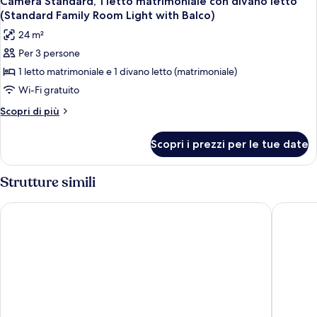
letto
Camera Standard, 1 letto matrimoniale con divano letto
tutte
matrimoniale
(Design
(Standard Family Room Light with Balco)
con
le
Double
24 m²
divano
foto
Room
letto
Per 3 persone
per
(Design
with
1 letto matrimoniale e 1 divano letto (matrimoniale)
Camera
Double
Balcony
Room
Standard,
Wi-Fi gratuito
in
with
1
Altri
Scopri di più
th)
Balcony
letto
dettagli
in
per
matrimoniale
th)
Scopri i prezzi per le tue date
Camera
con
Standard,
divano
1
Strutture simili
letto
letto
matrimoniale
(Standard
Stoos Lodge
Wellness
con
Family
divano
Room
letto
(Standard
Light
Family
with
Room
Balco)
Light
with
Balco)