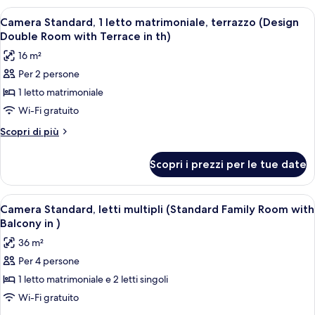
apartment)
multipli
Apri
Una camera da letto moderna con un lett
3
(Standard
Camera Standard, 1 letto matrimoniale, terrazzo (Design
tutte
3.5-
Double Room with Terrace in th)
room
le
16 m²
apartment)
foto
Per 2 persone
per
1 letto matrimoniale
Camera
Standard,
Wi-Fi gratuito
1
Altri
Scopri di più
letto
dettagli
per
matrimoniale,
Scopri i prezzi per le tue date
Camera
terrazzo
Standard,
(Design
1
Apri
Camera d'albergo con un letto, una sc
6
Double
letto
Camera Standard, letti multipli (Standard Family Room with
tutte
matrimoniale,
Room
Balcony in )
terrazzo
le
with
36 m²
(Design
foto
Terrace
Double
Per 4 persone
per
Room
in
1 letto matrimoniale e 2 letti singoli
Camera
with
th)
Terrace
Standard,
Wi-Fi gratuito
in
letti