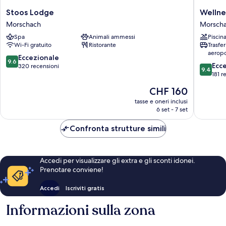
Stoos
Wellnes
Stoos Lodge
Wellne
Lodge
Hotel
Morschach
Morsch
Morschach
Stoos
Spa
Animali ammessi
Piscin
Morsch
Wi-Fi gratuito
Ristorante
Trasfe
aeropo
9.6
Eccezionale
9.6
9.4
Ecc
su
320 recensioni
9.4
su
181 r
10,
10,
Eccezionale,
Il
CHF 160
Eccezion
320
prezzo
181
tasse e oneri inclusi
recensioni
attuale
6 set - 7 set
recensio
è
CHF 160
Confronta strutture simili
Accedi per visualizzare gli extra e gli sconti idonei.
Prenotare conviene!
Accedi
Iscriviti gratis
Informazioni sulla zona