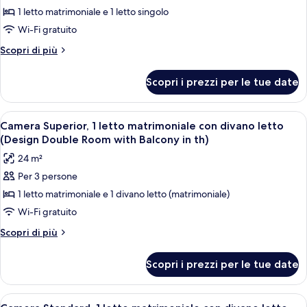
Camera,
1 letto matrimoniale e 1 letto singolo
letti
Wi-Fi gratuito
multipli
Altri
Scopri di più
(Standard
dettagli
2.5-
per
Scopri i prezzi per le tue date
Camera,
room
letti
apartment)
multipli
Apri
Una moderna camera d'hotel con due let
3
(Standard
Camera Superior, 1 letto matrimoniale con divano letto
tutte
2.5-
(Design Double Room with Balcony in th)
room
le
24 m²
apartment)
foto
Per 3 persone
per
1 letto matrimoniale e 1 divano letto (matrimoniale)
Camera
Superior,
Wi-Fi gratuito
1
Altri
Scopri di più
letto
dettagli
per
matrimoniale
Scopri i prezzi per le tue date
Camera
con
Superior,
divano
1
Apri
Camera d'albergo con due letti, una te
2
letto