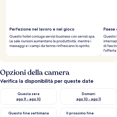
Perfezione nel lavoro e nel gioco
Paese 
Questo hotel coniuga servizi business con servizi spa.
Questo h
Le sale riunioni aumentano la produttività, mentre i
internaz
massaggi e i campi da tennis rinfrescano lo spirito.
di fasci
l'offerta
Opzioni della camera
Verifica la disponibilità per queste date
Verifica la disponibilità per questa sera, ago 9 - ago 10
Verifica la disponibilità per d
Questa sera
Domani
ago 9 - ago 10
ago 10 - ago 11
Verifica la disponibilità per questo fine settimana, ago 14 - ag
Verifica la disponibilità per i
Questo fine settimana
Il prossimo fine