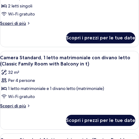
4)
per
2 letti singoli
Camera
Wi-Fi gratuito
Basic,
Altri
Scopri di più
2
dettagli
letti
per
Scopri i prezzi per le tue date
Camera
singoli
Basic,
(Hostel
2
Apri
Una camera d'albergo con un letto, un
room
3
letti
Camera Standard, 1 letto matrimoniale con divano letto
tutte
singoli
for
(Classic Family Room with Balcony in t)
(Hostel
le
2)
32 m²
room
foto
for
Per 4 persone
per
2)
1 letto matrimoniale e 1 divano letto (matrimoniale)
Camera
Standard,
Wi-Fi gratuito
1
Altri
Scopri di più
letto
dettagli
per
matrimoniale
Scopri i prezzi per le tue date
Camera
con
Standard,
divano
1
Apri
Camera d'albergo moderna con un letto 
3
letto