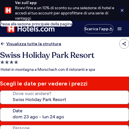
Vai sull’app
Ricevi fino a un 10% di sconto su una selezione di hotel e
accedi al tuo account per approfittare di una serie di
vantaggi.
Passa alla sezione principale della pagina
Scarica l’app
Visualizza tutte le strutture
Swiss Holiday Park Resort
Struttura
a
Hotel in montagna a Morschach con 4 ristoranti e spa
4.0
stelle
Scegli le date per vedere i prezzi
Dove vuoi andare?
Date
Persone