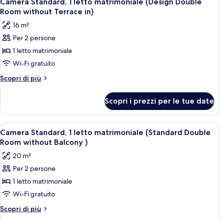
letto
Camera Standard, 1 letto matrimoniale (Design Double
tutte
matrimoniale
(Classic
Room without Terrace in)
con
le
Family
16 m²
divano
foto
Room
letto
Per 2 persone
per
(Classic
with
1 letto matrimoniale
Camera
Family
Balcony
Room
Standard,
Wi-Fi gratuito
in
with
1
Altri
Scopri di più
t)
Balcony
letto
dettagli
in
per
matrimoniale
t)
Scopri i prezzi per le tue date
Camera
(Design
Standard,
Double
1
Apri
Una camera d'albergo con un letto, un 
1
Room
letto
Camera Standard, 1 letto matrimoniale (Standard Double
tutte
matrimoniale
without
Room without Balcony )
(Design
le
Terrace
20 m²
Double
foto
in)
Room
Per 2 persone
per
without
1 letto matrimoniale
Camera
Terrace
in)
Standard,
Wi-Fi gratuito
1
Altri
Scopri di più
letto
dettagli