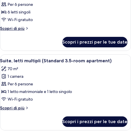
Balcony
Double
Per 6 persone
foto
in
Room
per
6 letti singoli
with
)
Camera
Balcony
Wi-Fi gratuito
in
Basic,
Altri
Scopri di più
)
letti
dettagli
multipli
per
Scopri i prezzi per le tue date
Camera
(Hostel
Basic,
room
letti
Apri
Un accogliente soggiorno con un divan
for
2
multipli
Suite, letti multipli (Standard 3.5-room apartment)
tutte
(Hostel
6)
70 m²
room
le
for
1 camera
foto
6)
per
Per 6 persone
Suite,
1 letto matrimoniale e 1 letto singolo
letti
Wi-Fi gratuito
multipli
Altri
Scopri di più
(Standard
dettagli
3.5-
per
Scopri i prezzi per le tue date
Suite,
room
letti