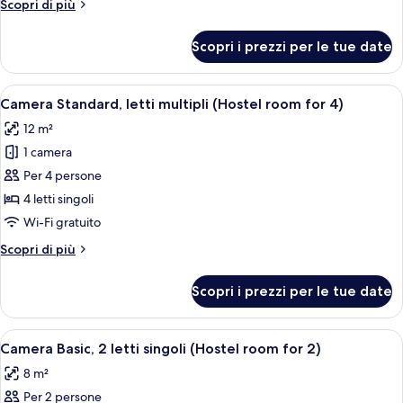
Altri
Scopri di più
th)
multipli
dettagli
per
(Standard
Scopri i prezzi per le tue date
Camera
Family
Standard,
Room
letti
Apri
Camera con letto a castello, lavandino
2
with
multipli
Camera Standard, letti multipli (Hostel room for 4)
tutte
(Standard
Balcony
12 m²
Family
le
in
Room
1 camera
foto
)
with
per
Per 4 persone
Balcony
Camera
in
4 letti singoli
)
Standard,
Wi-Fi gratuito
letti
Altri
Scopri di più
multipli
dettagli
(Hostel
per
Scopri i prezzi per le tue date
Camera
room
Standard,
for
letti
Apri
Camera con letto a castello, lavandino
4)
2
multipli
Camera Basic, 2 letti singoli (Hostel room for 2)
tutte
(Hostel
8 m²
room
le
for
Per 2 persone
foto