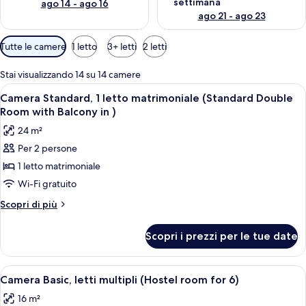
settimana
ago 14 - ago 16
ago 21 - ago 23
Filtri
Tutte le camere
1 letto
3+ letti
2 letti
disponibili
per
Stai visualizzando 14 su 14 camere
le
Apri
Una camera d'albergo con un letto gra
1
Camera Standard, 1 letto matrimoniale (Standard Double
camere
tutte
Room with Balcony in )
le
24 m²
foto
Per 2 persone
per
1 letto matrimoniale
Camera
Standard,
Wi-Fi gratuito
1
Altri
Scopri di più
letto
dettagli
per
matrimoniale
Scopri i prezzi per le tue date
Camera
(Standard
Standard,
Double
1
Apri
Una camera con un letto a castello, una 
2
Room
letto
Camera Basic, letti multipli (Hostel room for 6)
tutte
matrimoniale
with
16 m²
(Standard
le