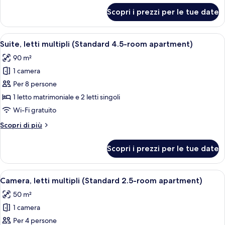
per
matrimoniale
Scopri i prezzi per le tue date
Camera
(Standard
Standard,
Double
1
Apri
Un soggiorno moderno con camino, diva
2
Room
letto
Suite, letti multipli (Standard 4.5-room apartment)
tutte
matrimoniale
without
90 m²
(Standard
le
Balcony
Double
1 camera
foto
)
Room
per
Per 8 persone
without
Suite,
Balcony
1 letto matrimoniale e 2 letti singoli
)
letti
Wi-Fi gratuito
multipli
Altri
Scopri di più
(Standard
dettagli
4.5-
per
Scopri i prezzi per le tue date
Suite,
room
letti
apartment)
multipli
Apri
Un soggiorno con un camino a legna, d
2
(Standard
Camera, letti multipli (Standard 2.5-room apartment)
tutte
4.5-
50 m²
room
le
apartment)
1 camera
foto
per
Per 4 persone