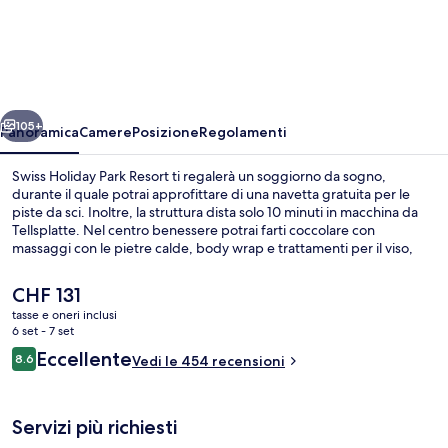
Holiday
Park
Resort
ietro
Avanti
105+
Panoramica
Camere
Posizione
Regolamenti
Swiss Holiday Park Resort ti regalerà un soggiorno da sogno,
durante il quale potrai approfittare di una navetta gratuita per le
piste da sci. Inoltre, la struttura dista solo 10 minuti in macchina da
Tellsplatte. Nel centro benessere potrai farti coccolare con
massaggi con le pietre calde, body wrap e trattamenti per il viso,
mentre Panorama, uno dei 4 ristoranti in loco, è specializzato in
cucina locale e internazionale. Gli altri punti di forza della struttura
Il
CHF 131
includono 2 bar/lounge, una piscina coperta e una piscina all'aperto.
prezzo
tasse e oneri inclusi
Infine, potrai approfittare anche di ski pass e deposito sci.
attuale
6 set - 7 set
Esterni
è
Recensioni
Eccellente
8.6
Vedi le 454 recensioni
CHF 131
8.6 su 10
Servizi più richiesti