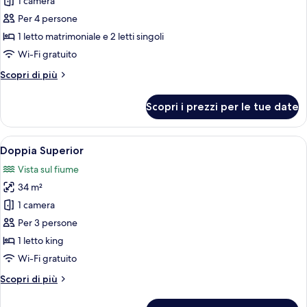
per
1 camera
Camera
Per 4 persone
familiare
1 letto matrimoniale e 2 letti singoli
Wi-Fi gratuito
Altri
Scopri di più
dettagli
per
Scopri i prezzi per le tue date
Camera
familiare
Apri
Camera d'albergo moderna con un lett
5
Doppia Superior
tutte
Vista sul fiume
le
34 m²
foto
per
1 camera
Doppia
Per 3 persone
Superior
1 letto king
Wi-Fi gratuito
Altri
Scopri di più
dettagli
per