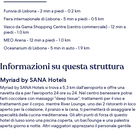
Funivia di Lisbona
- 2 min a piedi
- 0.2 km
Fiera internazionale di Lisbona
- 5 min a piedi
- 0.5 km
Vasco da Gama Shopping Centre (centro commerciale)
- 12 min a
piedi
- 1.0 km
MEO Arena
- 12 min a piedi
- 1.0 km
Oceanarium di Lisbona
- 5 min in auto
- 1.9 km
Informazioni su questa struttura
Myriad by SANA Hotels
Myriad by SANA Hotels si trova a 5,3 km dall'aeroporto e offre una
navetta da e per l'aeroporto 24 ore su 24. Nel centro benessere potrai
farti coccolare con massaggi “deep tissue”, trattamenti per il viso e
trattamenti per il corpo, mentre River Lounge, uno dei 2 ristoranti in loco
aperto per la colazione, il pranzo e la cena, ti permetterà di assaggiare le
specialità della cucina mediterranea. Gli altri punti di forza di questo
hotel di lusso sono una piscina coperta, un bar/lounge e una palestra
aperta giorno e notte. Altri viaggiatori apprezzano il personale gentile
della struttura. La struttura è vicina ai mezzi pubblici: Stazione metro di