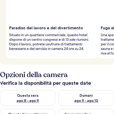
Paradiso del lavoro e del divertimento
Fuga a
Situato in un quartiere commerciale, questo hotel
Una spa 
dispone di un centro congressi e di 13 sale riunioni.
trattame
Dopo il lavoro, potrete usufruire di trattamenti
per il c
benessere e del servizio in camera 24 ore su 24.
sauna e 
riva al f
Opzioni della camera
Verifica la disponibilità per queste date
Verifica la disponibilità per questa sera, ago 8 - ago 9
Verifica la disponibilità per d
Questa sera
Domani
ago 8 - ago 9
ago 9 - ago 10
Verifica la disponibilità per questo fine settimana, ago 14 - ag
Verifica la disponibilità per i