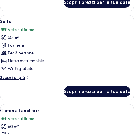
Scopri i prezzi per le tue date
Doppia
Premium
Apri
Una camera d'albergo moderna con una 
7
Suite
tutte
Vista sul fiume
le
55 m²
foto
per
1 camera
Suite
Per 3 persone
1 letto matrimoniale
Wi-Fi gratuito
Altri
Scopri di più
dettagli
per
Scopri i prezzi per le tue date
Suite
Apri
Una camera d'albergo moderna con un l
8
Camera familiare
tutte
Vista sul fiume
le
60 m²
foto