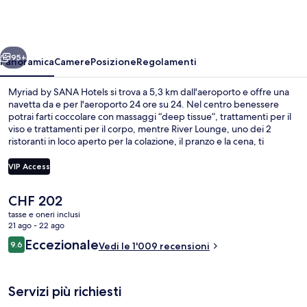
SANA
Hotels
ietro
Avanti
95+
Panoramica
Camere
Posizione
Regolamenti
Myriad by SANA Hotels si trova a 5,3 km dall'aeroporto e offre una
navetta da e per l'aeroporto 24 ore su 24. Nel centro benessere
potrai farti coccolare con massaggi “deep tissue”, trattamenti per il
viso e trattamenti per il corpo, mentre River Lounge, uno dei 2
ristoranti in loco aperto per la colazione, il pranzo e la cena, ti
permetterà di assaggiare le specialità della cucina mediterranea. Gli
altri punti di forza di questo hotel di lusso sono una piscina coperta,
VIP Access
un bar/lounge e una palestra aperta giorno e notte. Altri viaggiatori
apprezzano il personale gentile della struttura. La struttura è vicina ai
Il
CHF 202
mezzi pubblici: Stazione metro di Moscavide (Linha Vermelha) si
Esterni
prezzo
trova a 11 min di distanza.
tasse e oneri inclusi
attuale
21 ago - 22 ago
è
Recensioni
Eccezionale
9.6
Vedi le 1'009 recensioni
CHF 202
9.6 su 10
Servizi più richiesti