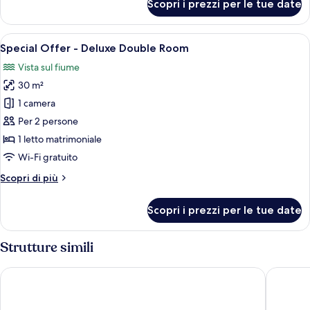
Scopri i prezzi per le tue date
Doppia
Superior
Apri
Vista dalla camera
7
Special Offer - Deluxe Double Room
tutte
Vista sul fiume
le
30 m²
foto
per
1 camera
Special
Per 2 persone
Offer
1 letto matrimoniale
-
Wi-Fi gratuito
Deluxe
Altri
Scopri di più
Double
dettagli
Room
per
Scopri i prezzi per le tue date
Special
Offer
-
Strutture simili
Deluxe
Double
Tivoli Oriente Lisboa Hotel
EPIC SAN
Room