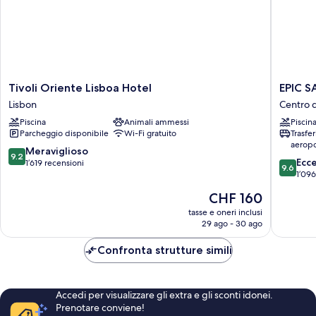
Tivoli
EPIC
Tivoli Oriente Lisboa Hotel
EPIC S
Oriente
SANA
Lisbon
Centro d
Lisboa
Lisboa
Piscina
Animali ammessi
Piscin
Hotel
Hotel
Parcheggio disponibile
Wi-Fi gratuito
Trasfe
Lisbon
Centro
aeropo
di
9.2
Meraviglioso
9.2
9.6
Lisbona
Ecc
su
1’619 recensioni
9.6
su
1’096
10,
10,
Meraviglioso,
Il
CHF 160
Eccezion
1’619
prezzo
1’096
tasse e oneri inclusi
recensioni
attuale
29 ago - 30 ago
recensio
è
CHF 160
Confronta strutture simili
Accedi per visualizzare gli extra e gli sconti idonei.
Prenotare conviene!