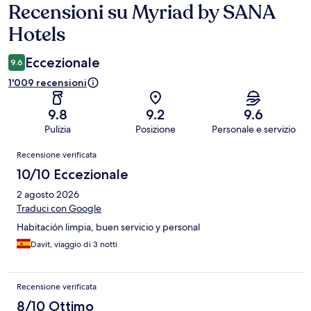
Recensioni su Myriad by SANA
Recensioni
Hotels
Eccezionale
9.6
1'009 recensioni
9.8
9.2
9.6
Pulizia
Posizione
Personale e servizio
Recensioni
Recensione verificata
10/10 Eccezionale
2 agosto 2026
Traduci con Google
Habitación limpia, buen servicio y personal
Davit, viaggio di 3 notti
Recensione verificata
8/10 Ottimo