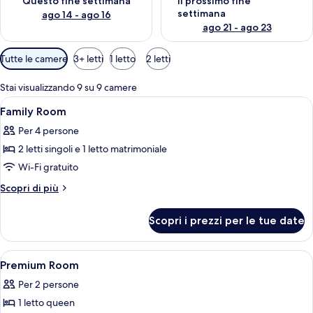
Questo fine settimana
Il prossimo fine
settimana
ago 14 - ago 16
ago 21 - ago 23
Filtri
Tutte le camere
3+ letti
1 letto
2 letti
disponibili
per
Stai visualizzando 9 su 9 camere
le
Apri
Biancheria da letto di alta qualità, min
8
Family Room
camere
tutte
Per 4 persone
le
2 letti singoli e 1 letto matrimoniale
foto
per
Wi-Fi gratuito
Family
Altri
Scopri di più
Room
dettagli
per
Scopri i prezzi per le tue date
Family
Room
Apri
Biancheria da letto di alta qualità, min
8
Premium Room
tutte
Per 2 persone
le
1 letto queen
foto