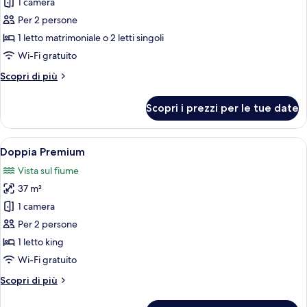
per
1 camera
Camera
Per 2 persone
Deluxe
1 letto matrimoniale o 2 letti singoli
con
Wi-Fi gratuito
letto
Altri
Scopri di più
matrimoniale
dettagli
o
per
Scopri i prezzi per le tue date
2
Camera
Deluxe
letti
con
Apri
Vista dalla camera
singoli
5
letto
Doppia Premium
tutte
matrimoniale
Vista sul fiume
o
le
2
37 m²
foto
letti
per
1 camera
singoli
Doppia
Per 2 persone
Premium
1 letto king
Wi-Fi gratuito
Altri
Scopri di più
dettagli
per