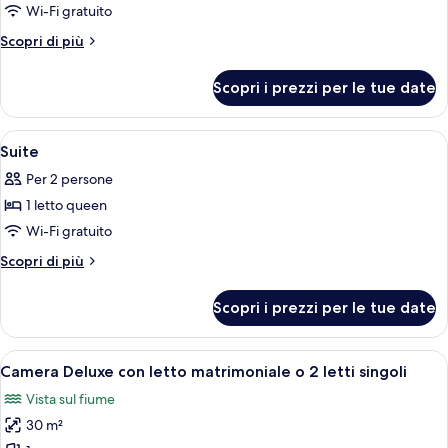
per
Wi-Fi gratuito
Premium
Altri
Scopri di più
Room
dettagli
per
Scopri i prezzi per le tue date
Premium
Room
Apri
Biancheria da letto di alta qualità, min
9
Suite
tutte
Per 2 persone
le
1 letto queen
foto
per
Wi-Fi gratuito
Suite
Altri
Scopri di più
dettagli
per
Scopri i prezzi per le tue date
Suite
Apri
Biancheria da letto di alta qualità, min
11
Camera Deluxe con letto matrimoniale o 2 letti singoli
tutte
Vista sul fiume
le
30 m²
foto