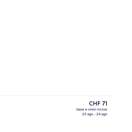
io
Copriletto in piuma, una cassaforte i
Il
CHF 71
prezzo
tasse e oneri inclusi
attuale
23 ago - 24 ago
io
Terrazza/patio
è
CHF 71