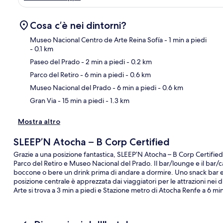
Cosa c’è nei dintorni?
Museo Nacional Centro de Arte Reina Sofía
- 1 min a piedi
- 0.1 km
Paseo del Prado
- 2 min a piedi
- 0.2 km
Ma
Parco del Retiro
- 6 min a piedi
- 0.6 km
Museo Nacional del Prado
- 6 min a piedi
- 0.6 km
Gran Via
- 15 min a piedi
- 1.3 km
Mostra altro
SLEEP’N Atocha – B Corp Certified
Grazie a una posizione fantastica, SLEEP’N Atocha – B Corp Certified 
Parco del Retiro e Museo Nacional del Prado. Il bar/lounge e il bar/c
boccone o bere un drink prima di andare a dormire. Uno snack bar e una
posizione centrale è apprezzata dai viaggiatori per le attrazioni nei d
Arte si trova a 3 min a piedi e Stazione metro di Atocha Renfe a 6 min