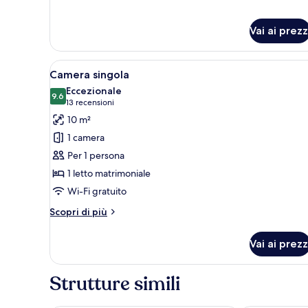
per
Singola
Basic
Vai ai prezz
Apri
Una camera d'albergo con una 
6
Camera singola
tutte
Eccezionale
le
9.6
9.6 su 10
(13
13 recensioni
foto
recensioni)
10 m²
per
1 camera
Camera
Per 1 persona
singola
1 letto matrimoniale
Wi-Fi gratuito
Altri
Scopri di più
dettagli
per
Vai ai prezz
Camera
singola
Strutture simili