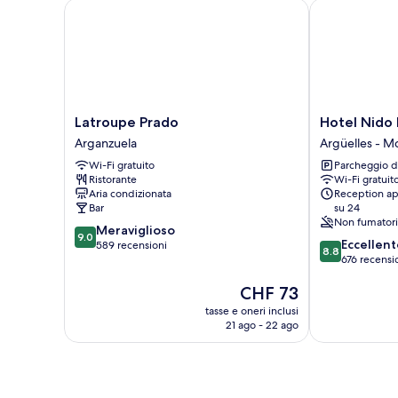
Latroupe Prado
Hotel Nido Pr
Latroupe
Hotel
Latroupe Prado
Hotel Nido 
Prado
Nido
Arganzuela
Argüelles - M
Arganzuela
Príncipe
Wi-Fi gratuito
Parcheggio d
Pío
Ristorante
Wi-Fi gratuit
Argüelles
Aria condizionata
Reception ap
-
Bar
su 24
Moncloa
Non fumatori
9.0
Meraviglioso
9.0
8.8
Eccellent
su
589 recensioni
8.8
su
676 recensi
10,
10,
Meraviglioso,
Il
CHF 73
Eccellente,
589
prezzo
676
recensioni
tasse e oneri inclusi
attuale
recensioni
21 ago - 22 ago
è
CHF 73