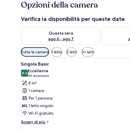
Opzioni della camera
Verifica la disponibilità per queste date
Verifica la disponibilità per questa sera, ago 6 - ago
Verifica la di
Questa sera
ago 6 - ago 7
Filtri
Tutte le camere
1 letto
2 letti
3+ letti
disponibili
Apri
Un letto rifatto con lenzuola 
per
5
Singola Basic
tutte
le
Eccellente
le
8.6
camere
8.6 su 10
(49
49 recensioni
foto
recensioni)
8 m²
per
1 camera
Singola
Per 1 persona
Basic
1 letto singolo
Wi-Fi gratuito
Altri
Scopri di più
dettagli