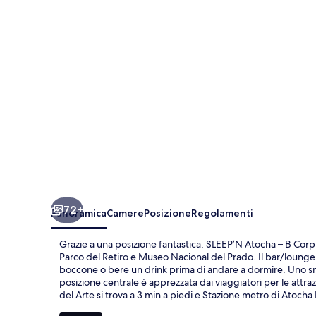
B
Corp
Certified
72+
Panoramica
Camere
Posizione
Regolamenti
Grazie a una posizione fantastica, SLEEP’N Atocha – B Corp C
Parco del Retiro e Museo Nacional del Prado. Il bar/lounge e
boccone o bere un drink prima di andare a dormire. Uno snack
posizione centrale è apprezzata dai viaggiatori per le attraz
del Arte si trova a 3 min a piedi e Stazione metro di Atocha