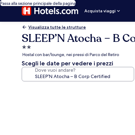
Passa alla sezione principale della pagina
Acquista viaggi
Visualizza tutte le strutture
SLEEP’N Atocha – B Co
Struttura
a
Hostal con bar/lounge, nei pressi di Parco del Retiro
2.0
Scegli le date per vedere i prezzi
stelle
Dove vuoi andare?
Galleria
fotografica
per
SLEEP’N
Atocha
–