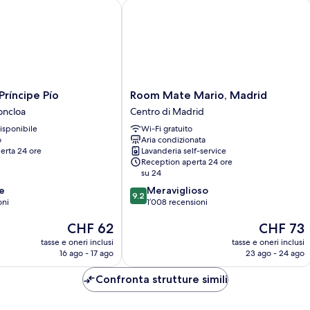
íncipe Pío
Room Mate Mario, Madrid
Room
Príncipe Pío
Room Mate Mario, Madrid
Mate
oncloa
Centro di Madrid
Mario,
isponibile
Wi-Fi gratuito
Madrid
o
Aria condizionata
Centro
erta 24 ore
Lavanderia self-service
di
Reception aperta 24 ore
Madrid
su 24
9.2
e
Meraviglioso
9.2
su
oni
1’008 recensioni
10,
Il
Il
CHF 62
CHF 73
Meraviglioso,
prezzo
prezzo
1’008
tasse e oneri inclusi
tasse e oneri inclusi
attuale
attuale
recensioni
16 ago - 17 ago
23 ago - 24 ago
è
è
CHF 62
CHF 73
Confronta strutture simili