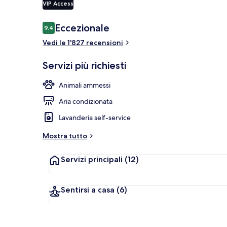
VIP Access
Recensioni
Eccezionale
9.4
9.4 su 10
TV LED 30 poll
Vedi le 1'827 recensioni
Servizi più richiesti
Animali ammessi
Aria condizionata
Lavanderia self-service
Mostra tutto
Servizi principali
(12)
Sentirsi a casa
(6)