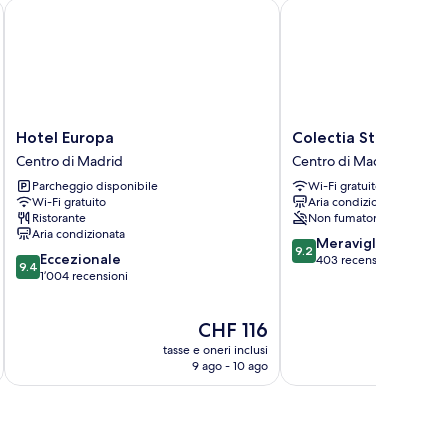
Hotel Europa
Colectia Stays Gran Vía
Hotel
Colectia
Hotel Europa
Colectia Stays Gran 
Europa
Stays
Centro di Madrid
Centro di Madrid
Centro
Gran
Parcheggio disponibile
Wi-Fi gratuito
di
Vía
Wi-Fi gratuito
Aria condizionata
Madrid
Centro
Ristorante
Non fumatori
di
Aria condizionata
9.2
Madrid
Meraviglioso
9.2
9.4
Eccezionale
su
403 recensioni
9.4
su
1’004 recensioni
10,
10,
Meraviglioso,
Eccezionale,
403
Il
CHF 116
1’004
recensioni
prezzo
recensioni
tasse e oneri inclusi
t
attuale
9 ago - 10 ago
è
CHF 116