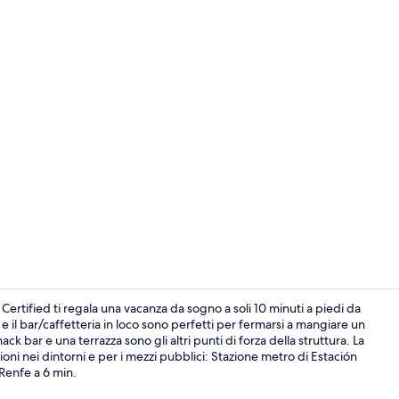
Terrazza/pat
ertified ti regala una vacanza da sogno a soli 10 minuti a piedi da
 il bar/caffetteria in loco sono perfetti per fermarsi a mangiare un
 bar e una terrazza sono gli altri punti di forza della struttura. La
Terrazza/pat
ioni nei dintorni e per i mezzi pubblici: Stazione metro di Estación
 Renfe a 6 min.