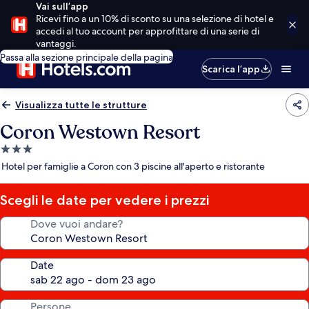
Vai sull’app
Ricevi fino a un 10% di sconto su una selezione di hotel e
accedi al tuo account per approfittare di una serie di
vantaggi.
Passa alla sezione principale della pagina
Scarica l’app
Visualizza tutte le strutture
Coron Westown Resort
Struttura
a
Hotel per famiglie a Coron con 3 piscine all'aperto e ristorante
3.0
stelle
Scegli le date per vedere i prezzi
Dove vuoi andare?
Date
Persone