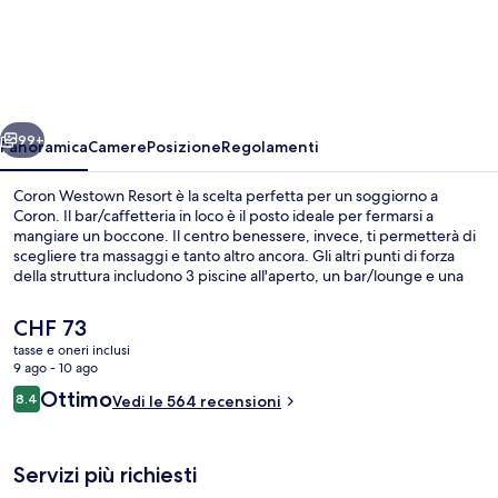
Westown
Resort
ietro
Avanti
99+
Panoramica
Camere
Posizione
Regolamenti
Coron Westown Resort è la scelta perfetta per un soggiorno a
Coron. Il bar/caffetteria in loco è il posto ideale per fermarsi a
mangiare un boccone. Il centro benessere, invece, ti permetterà di
scegliere tra massaggi e tanto altro ancora. Gli altri punti di forza
della struttura includono 3 piscine all'aperto, un bar/lounge e una
piscina per bambini. Le recensioni degli ospiti lodano il personale
gentile della struttura.
Il
CHF 73
prezzo
tasse e oneri inclusi
attuale
9 ago - 10 ago
Esterni
è
Recensioni
Ottimo
8.4
Vedi le 564 recensioni
CHF 73
8.4 su 10
Servizi più richiesti