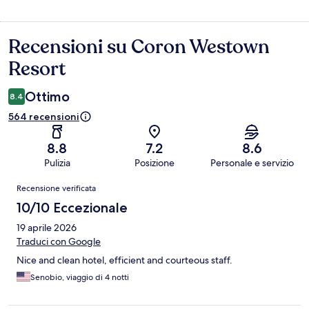
Recensioni su Coron Westown
Recensioni
Resort
Ottimo
8.4
564 recensioni
8.8
7.2
8.6
Pulizia
Posizione
Personale e servizio
Recensioni
Recensione verificata
10/10 Eccezionale
19 aprile 2026
Traduci con Google
Nice and clean hotel, efficient and courteous staff.
Senobio, viaggio di 4 notti