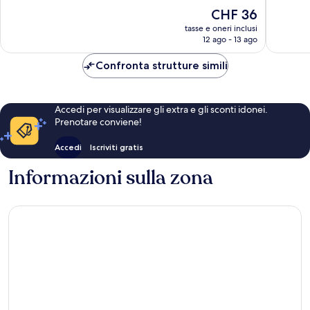
10,
Meravigl
Il
CHF 36
Eccellente,
456
prezzo
305
tasse e oneri inclusi
recensio
attuale
12 ago - 13 ago
recensioni
è
CHF 36
Confronta strutture simili
Accedi per visualizzare gli extra e gli sconti idonei.
Prenotare conviene!
Accedi
Iscriviti gratis
Informazioni sulla zona