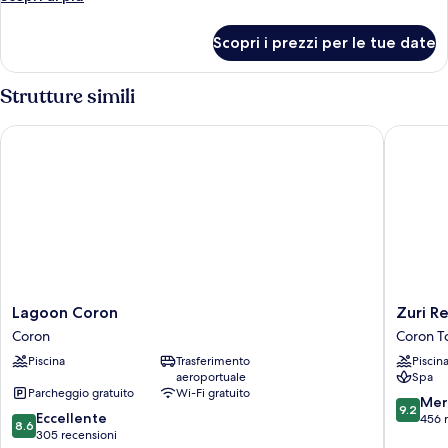
dettagli
Premium
per
King
Scopri i prezzi per le tue date
Premium
Room
King
Room
Strutture simili
Lagoon Coron
Zuri Res
Lagoon
Zuri
Lagoon Coron
Zuri R
Coron
Resort
Coron
Coron T
Coron
Coron
Piscina
Trasferimento
Piscin
Town
aeroportuale
Spa
Proper
Parcheggio gratuito
Wi-Fi gratuito
9.2
Mer
9.2
8.6
Eccellente
su
456 
8.6
su
305 recensioni
10,