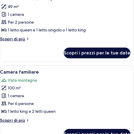
le
49 m²
foto
1 camera
per
Per 2 persone
Camera
Premium
1 letto queen e 1 letto singolo o 1 letto king
con
Altri
Scopri di più
letto
dettagli
per
matrimoniale
Scopri i prezzi per le tue date
Camera
o
Premium
2
con
Apri
Una camera d'albergo con un letto gra
17
letti
letto
Camera familiare
tutte
matrimoniale
singoli,
Vista montagna
o
le
1
2
100 m²
foto
camera
letti
per
1 camera
singoli,
da
Camera
1
Per 6 persone
letto,
camera
familiare
1 letto king e 2 letti queen
vista
da
piscina
letto,
Altri
Scopri di più
vista
dettagli
piscina
per