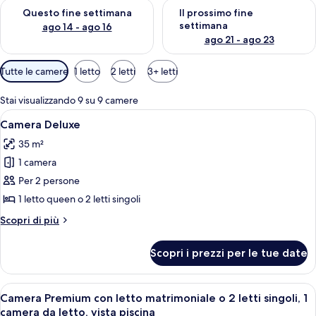
Verifica la disponibilità per questo fine settimana, ago 14 - ag
Verifica la disponibilità per i
Questo fine settimana
Il prossimo fine
settimana
ago 14 - ago 16
ago 21 - ago 23
Filtri
Tutte le camere
1 letto
2 letti
3+ letti
disponibili
per
Stai visualizzando 9 su 9 camere
le
Apri
Camera d'albergo con un letto grande
14
Camera Deluxe
camere
tutte
35 m²
le
1 camera
foto
per
Per 2 persone
Camera
1 letto queen o 2 letti singoli
Deluxe
Altri
Scopri di più
dettagli
per
Scopri i prezzi per le tue date
Camera
Deluxe
Apri
Bagno
19
Camera Premium con letto matrimoniale o 2 letti singoli, 1
tutte
camera da letto, vista piscina