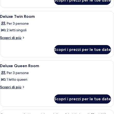
Scopri i prezzi per le tue date
Camera
familiare
Apri
Biancheria da letto di alta qualità, un
6
Deluxe Twin Room
tutte
Per 3 persone
le
2 letti singoli
foto
per
Altri
Scopri di più
dettagli
Deluxe
per
Twin
Scopri i prezzi per le tue date
Deluxe
Room
Twin
Room
Apri
Biancheria da letto di alta qualità, un
7
Deluxe Queen Room
tutte
Per 3 persone
le
1 letto queen
foto
per
Altri
Scopri di più
dettagli
Deluxe
per
Queen
Scopri i prezzi per le tue date
Deluxe
Room
Queen
Room
Apri
Camera d'albergo con un letto grande