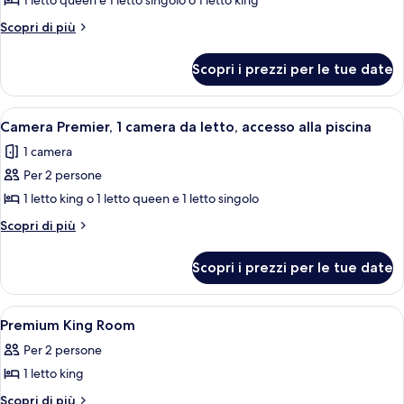
1 letto queen e 1 letto singolo o 1 letto king
matrimoniale
Altri
Scopri di più
o
dettagli
2
per
Scopri i prezzi per le tue date
Camera
letti
con
singoli
letto
Apri
Biancheria da letto di alta qualità, un
(East
4
matrimoniale
Camera Premier, 1 camera da letto, accesso alla piscina
tutte
o
Wing
1 camera
2
le
Grand
letti
Per 2 persone
foto
Premier)
singoli
per
1 letto king o 1 letto queen e 1 letto singolo
(East
Camera
Wing
Altri
Scopri di più
Grand
Premier,
dettagli
Premier)
per
1
Scopri i prezzi per le tue date
Camera
camera
Premier,
da
1
Apri
Un bagno con box doccia in vetro, la
2
letto,
camera
Premium King Room
tutte
da
accesso
Per 2 persone
letto,
le
alla
accesso
1 letto king
foto
piscina
alla
per
Altri
Scopri di più
piscina