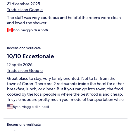
31 dicembre 2025
Traduci con Google
The staff was very courteous and helpful the rooms were clean
and loved the shower
Don, viaggio di 4 notti
Recensione verificata
10/10 Eccezionale
12 aprile 2026
Traduci con Google
Great place to stay, very family oriented. Not to far from the
town of Coron. There are 2 restaurants inside the hotel for either
breakfast, lunch, or dinner. But if you can go into town, the food
cooked by the local people is where the best food is and cheap.
Tricycle rides are pretty much your mode of transportation while
youre there and its a great experience. The local people are
Ryan, viaggio di 4 notti
wonderful and if you want tours at great prices and amazing
hospitality go to “Mathias Travel and Tours”. They are amazing!
Recensione verificata