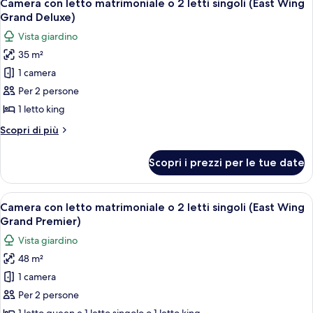
2
Camera con letto matrimoniale o 2 letti singoli (East Wing
tutte
Grand Deluxe)
le
Vista giardino
foto
35 m²
per
1 camera
Camera
con
Per 2 persone
letto
1 letto king
matrimoniale
Altri
Scopri di più
o
dettagli
2
per
Scopri i prezzi per le tue date
Camera
letti
con
singoli
letto
Apri
Biancheria da letto di alta qualità, un
(East
3
matrimoniale
Camera con letto matrimoniale o 2 letti singoli (East Wing
tutte
o
Wing
Grand Premier)
2
le
Grand
Vista giardino
letti
foto
Deluxe)
singoli
48 m²
per
(East
1 camera
Camera
Wing
Grand
con
Per 2 persone
Deluxe)
letto