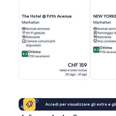
The
NEW
The Hotel @ Fifth Avenue
NEW YORKE
Hotel
YORKER
Manhattan
Manhattan
@
BY
Animali ammessi
Animali amm
Fifth
LOTTE
Wi-Fi gratuito
Parcheggio d
Avenue
HOTELS
Ristorante
Ristorante
Manhattan
Manhattan
Camere comunicanti
Aria condizio
disponibili
8.2
Ottimo
8.2
8.2
Ottimo
su
7’119 recens
8.2
su
2’110 recensioni
10,
10,
Ottimo,
Il
CHF 159
Ottimo,
7’119
prezzo
2’110
tasse e oneri inclusi
recensioni
attuale
30 ago - 31 ago
recensioni
è
CHF 159
Accedi per visualizzare gli extra e g