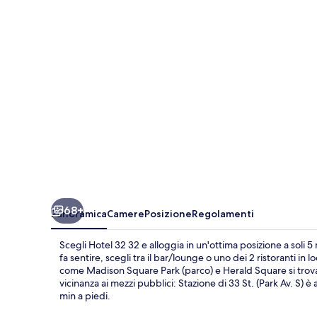
68+
Panoramica
Camere
Posizione
Regolamenti
Scegli Hotel 32 32 e alloggia in un'ottima posizione a soli 
fa sentire, scegli tra il bar/lounge o uno dei 2 ristoranti in
come Madison Square Park (parco) e Herald Square si trovano
vicinanza ai mezzi pubblici: Stazione di 33 St. (Park Av. S) è 
min a piedi.