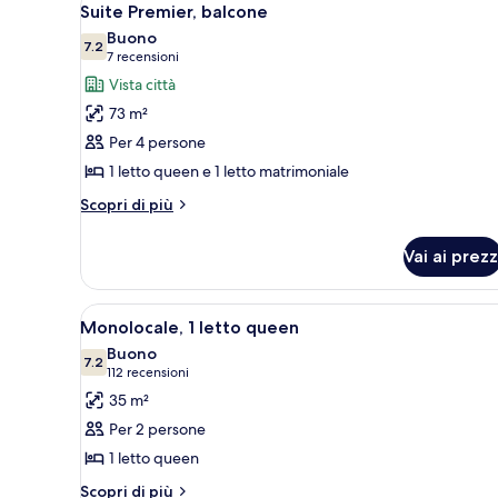
7
letto
Suite Premier, balcone
tutte
matrimoniale
Buono
(No
le
7.2
7.2 su 10
(7
7 recensioni
View)
foto
recensioni)
Vista città
per
73 m²
Suite
Per 4 persone
Premier,
1 letto queen e 1 letto matrimoniale
balcone
Altri
Scopri di più
dettagli
per
Vai ai prezz
Suite
Premier,
balcone
Apri
Una camera d'albergo moderna co
3
Monolocale, 1 letto queen
tutte
Buono
le
7.2
7.2 su 10
(112
112 recensioni
foto
recensioni)
35 m²
per
Per 2 persone
Monolocale,
1 letto queen
1
Altri
letto
Scopri di più