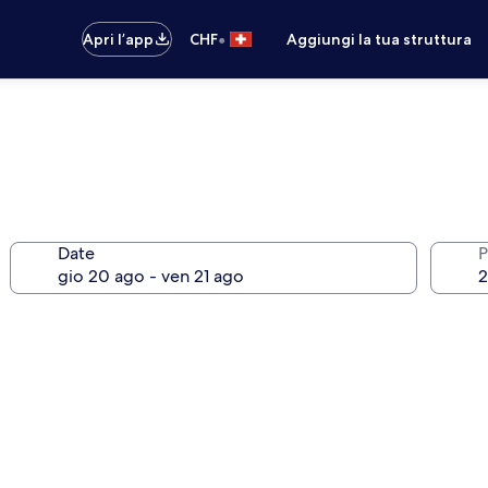
•
Apri l’app
CHF
Aggiungi la tua struttura
Date
P