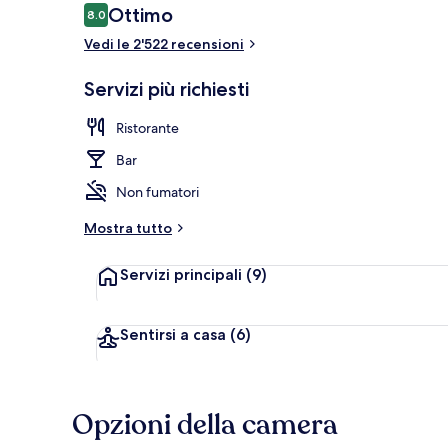
Recensioni
Ottimo
8.0
8.0 su 10
Vedi le 2'522 recensioni
Hall
Servizi più richiesti
Ristorante
Bar
Non fumatori
Mostra tutto
Servizi principali
(9)
Sentirsi a casa
(6)
Opzioni della camera