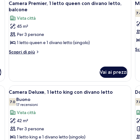
7
Camera Premier, 1 letto queen con divano letto,
Mo
tutte
t
balcone
le
le
7.
Vista città
foto
f
45 m²
per
p
Per 3 persone
Camera
M
Premier,
S
1 letto queen e 1 divano letto (singolo)
Al
1
c
Sc
Altri
Scopri di più
de
letto
(F
dettagli
pe
per
queen
b
Mo
Camera
con
St
i
Vai ai prezzi
Premier,
cu
divano
1
(F
letto,
letto
n un letto grande, una scrivania e vista sulla città attraverso le porte del 
Apri
Una camera d'albergo con un letto gra
A
be
4
queen
Camera Deluxe, 1 letto king con divano letto
Do
balcone
tutte
t
con
Buono
divano
le
7.0
le
7.
7.0 su 10
(17
17 recensioni
letto,
foto
f
recensioni)
Vista città
balcone
per
p
42 m²
Camera
D
Per 3 persone
Deluxe,
D
1 letto king e 1 divano letto (singolo)
1
2