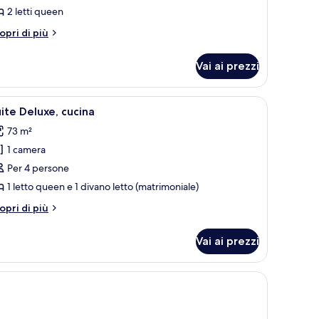
2 letti queen
tti
ueen,
tri
opri di più
ucina
ttagli
r
Vai ai prezzi
ppia
luxe,
città.
a scrivania, una sedia e una televisione.
pri
Una camera d'albergo con un letto grande, u
4
tti
ite Deluxe, cucina
utte
een,
73 m²
cina
1 camera
oto
er
Per 4 persone
uite
1 letto queen e 1 divano letto (matrimoniale)
eluxe,
tri
opri di più
ucina
ttagli
r
Vai ai prezzi
ite
luxe,
cina