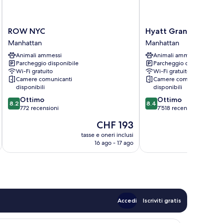
ROW
Hyatt
ROW NYC
Hyatt Grand Central
NYC
Grand
Manhattan
Manhattan
Manhattan
Central
Animali ammessi
Animali ammessi
New
Parcheggio disponibile
Parcheggio disponibile
York
Wi-Fi gratuito
Wi-Fi gratuito
Manhattan
Camere comunicanti
Camere comunicanti
disponibili
disponibili
8.2
8.4
Ottimo
Ottimo
8.2
8.4
su
su
772 recensioni
7’518 recensioni
10,
10,
Il
CHF 193
Ottimo,
Ottimo,
prezzo
772
7’518
tasse e oneri inclusi
t
attuale
16 ago - 17 ago
recensioni
recensioni
è
CHF 193
Accedi
Iscriviti gratis