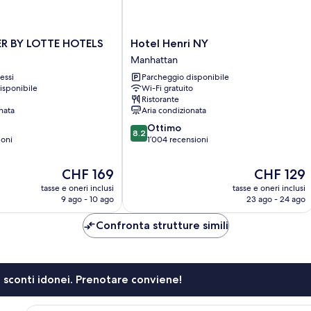
Hotel
R BY LOTTE HOTELS
Hotel Henri NY
Henri
Manhattan
NY
essi
Parcheggio disponibile
Manhattan
isponibile
Wi-Fi gratuito
Ristorante
nata
Aria condizionata
8.2
Ottimo
8.2
su
ioni
1’004 recensioni
10,
Ottimo,
Il
Il
CHF 169
CHF 129
1’004
prezzo
prezzo
tasse e oneri inclusi
tasse e oneri inclusi
recensioni
attuale
attuale
9 ago - 10 ago
23 ago - 24 ago
è
è
CHF 169
CHF 129
Confronta strutture simili
li sconti idonei. Prenotare conviene!