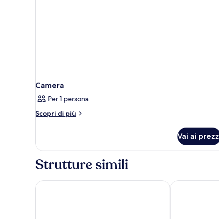
Camera
Per 1 persona
Altri
Scopri di più
dettagli
per
Vai ai prezz
Camera
Strutture simili
The Hotel @ Fifth Avenue
NEW YORKER 