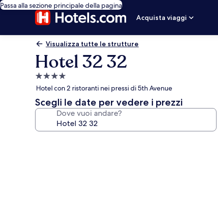
Passa alla sezione principale della pagina
Acquista viaggi
Visualizza tutte le strutture
Hotel 32 32
Struttura
a
Hotel con 2 ristoranti nei pressi di 5th Avenue
4.0
Scegli le date per vedere i prezzi
stelle
Dove vuoi andare?
Galleria
fotografica
per
Hotel
32
32