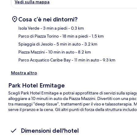
Vedi sulla mappa
Cosa c’è nei dintorni?
Isola Verde
- 3 min a piedi
- 0.3 km
Parco di Piazza Torino
- 18 min a piedi
- 1.5 km
Ma
Spiaggia di Jesolo
- 5 min in auto
- 3.2 km
Piazza Mazzini
- 10 min in auto
- 8.2 km
Parco Acquatico Caribe Bay
- 11 min in auto
- 9.3 km
Mostra altro
Park Hotel Ermitage
Scegli Park Hotel Ermitage e potrai approfittare di servizi sulla spia
alloggiare a 10 minuti in auto da Piazza Mazzini. Divertiti con una piscin
tra massaggi “deep tissue”, trattamenti per il viso e talassoterapia
serve il pranzo e la cena. Gli altri punti di forza della struttura incl
Dimensioni dell'hotel