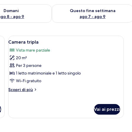
 8
sponibilità per domani, ago 8 - ago 9
Verifica la disponibilità per questo fi
Domani
Questo fine settimana
ago 8 - ago 9
ago 7 - ago 9
tto grande, comodini, una scrivania e una sedia.
Apri
Una camera da letto moderna con un l
8
Camera tripla
tutte
Vista mare parziale
le
20 m²
foto
per
Per 3 persone
Camera
1 letto matrimoniale e 1 letto singolo
tripla
Wi-Fi gratuito
Altri
Scopri di più
dettagli
per
Camera
i
Vai ai prezzi
tripla