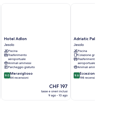
Hotel Adlon
Adriatic Palace Hotel
Hotel
Adriatic
Hotel Adlon
Adriatic Palace Hote
Adlon
Palace
Jesolo
Jesolo
Jesolo
Hotel
Piscina
Piscina
Jesolo
Trasferimento
Colazione gratuita
aeroportuale
Trasferimento
Animali ammessi
aeroportuale
Parcheggio gratuito
Animali ammessi
9.0
9.6
Meraviglioso
Eccezionale
9.0
9.6
su
su
84 recensioni
198 recensioni
10,
10,
Il
CHF 197
Meraviglioso,
Eccezionale,
prezzo
84
198
tasse e oneri inclusi
t
attuale
9 ago - 10 ago
recensioni
recensioni
è
CHF 197