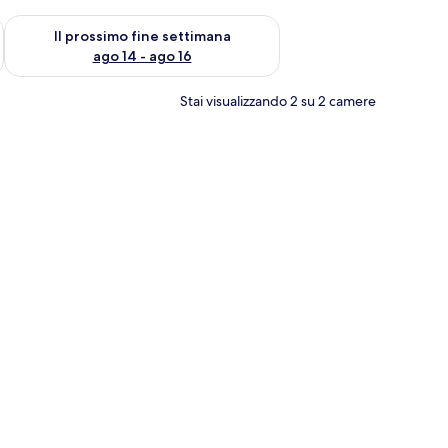
ne settimana, ago 7 - ago 9
Verifica la disponibilità per il prossimo fine settimana, ago 14 
Il prossimo fine settimana
ago 14 - ago 16
Stai visualizzando 2 su 2 camere
etto, comodini, un ampio specchio e un armadio con ante scorrevoli.