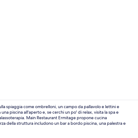
Bagno turco
sulla spiaggia come ombrelloni, un campo da pallavolo e lettini e
una piscina all'aperto e, se cerchi un po' di relax, visita la spa e
e talassoterapia. Main Restaurant Ermitage propone cucina
Vista aerea
 forza della struttura includono un bar a bordo piscina, una palestra e