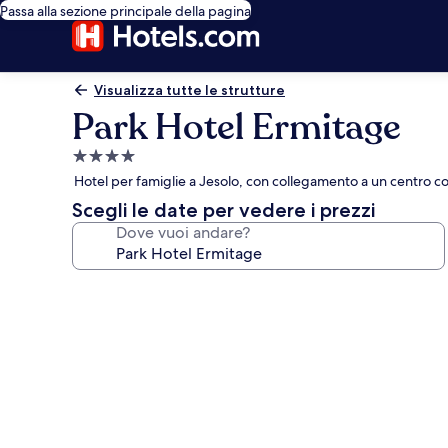
Passa alla sezione principale della pagina
Visualizza tutte le strutture
Park Hotel Ermitage
Struttura
a
Hotel per famiglie a Jesolo, con collegamento a un centro 
4.0
Scegli le date per vedere i prezzi
stelle
Dove vuoi andare?
Galleria
fotografica
per
Park
Hotel
Ermitage