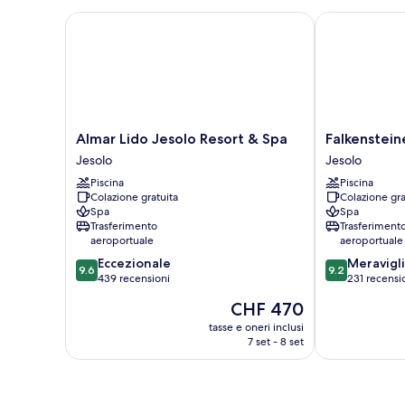
matrimoniale
balcone
o
Almar Lido Jesolo Resort & Spa
Falkensteiner
2
letti
singoli,
balcone
Almar
Falkensteiner
Almar Lido Jesolo Resort & Spa
Falkenstein
Lido
Hotel
Jesolo
Jesolo
Jesolo
&
Piscina
Piscina
Resort
Spa
Colazione gratuita
Colazione gra
&
Jesolo
Spa
Spa
Spa
Jesolo
Trasferimento
Trasferiment
Jesolo
aeroportuale
aeroportuale
9.6
9.2
Eccezionale
Meravigl
9.6
9.2
su
su
439 recensioni
231 recensi
10,
10,
Il
CHF 470
Eccezionale,
Meraviglioso,
prezzo
439
231
tasse e oneri inclusi
attuale
7 set - 8 set
recensioni
recensioni
è
CHF 470