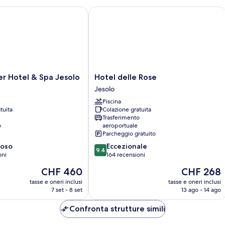
 Hotel & Spa Jesolo
Hotel delle Rose
Hotel
er Hotel & Spa Jesolo
Hotel delle Rose
delle
Jesolo
Rose
Piscina
Jesolo
tuita
Colazione gratuita
Trasferimento
o
aeroportuale
Parcheggio gratuito
9.4
ioso
Eccezionale
9.4
su
oni
164 recensioni
10,
Il
Il
CHF 460
CHF 268
Eccezionale,
prezzo
prezzo
164
tasse e oneri inclusi
tasse e oneri inclusi
attuale
attuale
7 set - 8 set
13 ago - 14 ago
recensioni
è
è
CHF 460
CHF 268
Confronta strutture simili