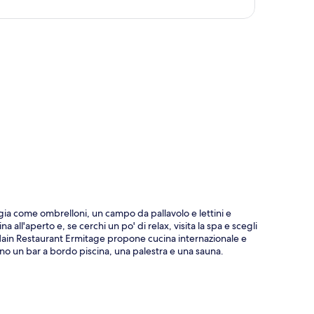
ppa
ggia come ombrelloni, un campo da pallavolo e lettini e
a all'aperto e, se cerchi un po' di relax, visita la spa e scegli
. Main Restaurant Ermitage propone cucina internazionale e
udono un bar a bordo piscina, una palestra e una sauna.