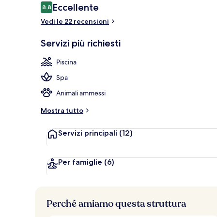
Recensioni
Eccellente
8.8
8.8 su 10
Vedi le 22 recensioni
Terrazza/pat
Servizi più richiesti
Piscina
Spa
Animali ammessi
Mostra tutto
Servizi principali
(12)
Per famiglie
(6)
Perché amiamo questa struttura