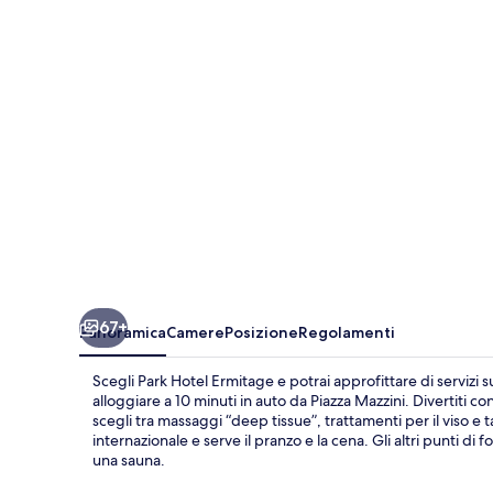
67+
Panoramica
Camere
Posizione
Regolamenti
Scegli Park Hotel Ermitage e potrai approfittare di servizi 
alloggiare a 10 minuti in auto da Piazza Mazzini. Divertiti con 
scegli tra massaggi “deep tissue”, trattamenti per il viso 
internazionale e serve il pranzo e la cena. Gli altri punti di
una sauna.