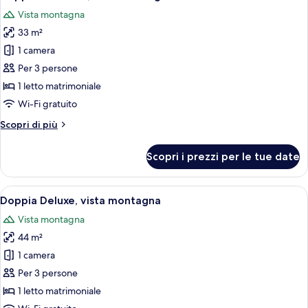
tutte
letti
Vista montagna
singoli,
le
vista
33 m²
foto
mare
per
1 camera
Doppia
Per 3 persone
Standard,
1 letto matrimoniale
vista
Wi-Fi gratuito
montagna
Altri
Scopri di più
dettagli
per
Scopri i prezzi per le tue date
Doppia
Standard,
vista
Apri
Una camera d'albergo con televisione, u
7
montagna
Doppia Deluxe, vista montagna
tutte
Vista montagna
le
44 m²
foto
per
1 camera
Doppia
Per 3 persone
Deluxe,
1 letto matrimoniale
vista