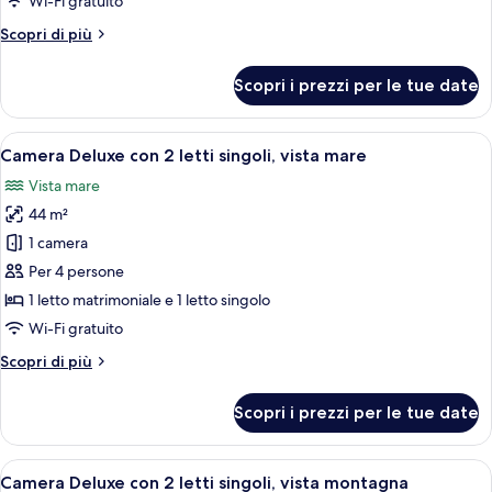
Wi-Fi gratuito
montagna
Altri
Scopri di più
dettagli
per
Scopri i prezzi per le tue date
Doppia
Deluxe,
vista
Apri
Una moderna camera d'hotel con un let
7
montagna
Camera Deluxe con 2 letti singoli, vista mare
tutte
Vista mare
le
44 m²
foto
per
1 camera
Camera
Per 4 persone
Deluxe
1 letto matrimoniale e 1 letto singolo
con
Wi-Fi gratuito
2
Altri
Scopri di più
letti
dettagli
singoli,
per
Scopri i prezzi per le tue date
vista
Camera
Deluxe
mare
con
Apri
Una moderna camera d'hotel con un let
10
2
Camera Deluxe con 2 letti singoli, vista montagna