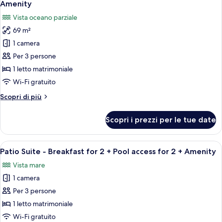
for
for
Amenity
2
le
2
Vista oceano parziale
+
foto
+
Pool
69 m²
per
Amenity
access
1 camera
Panorama
for
2
Suite
Per 3 persone
+
-
1 letto matrimoniale
Amenity
Breakfast
Wi-Fi gratuito
for
Altri
Scopri di più
2
dettagli
+
per
Scopri i prezzi per le tue date
Panorama
Pool
Suite
access
-
Apri
Un soggiorno moderno con un divano, u
for
7
Breakfast
Patio Suite - Breakfast for 2 + Pool access for 2 + Amenity
tutte
2
for
Vista mare
2
le
+
+
1 camera
foto
Amenity
Pool
per
Per 3 persone
access
Patio
for
1 letto matrimoniale
2
Suite
Wi-Fi gratuito
+