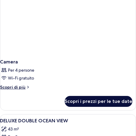
Camera
Per 4 persone
Wi-Fi gratuito
Altri
Scopri di più
dettagli
per
Scopri i prezzi per le tue date
Camera
Apri
Minibar, una cassaforte in camera, ferr
8
DELUXE DOUBLE OCEAN VIEW
tutte
43 m²
le