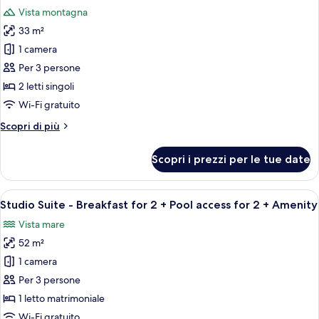
tutte
Vista montagna
le
33 m²
foto
per
1 camera
Camera
Per 3 persone
Standard
2 letti singoli
con
Wi-Fi gratuito
2
Altri
Scopri di più
letti
dettagli
singoli,
per
Scopri i prezzi per le tue date
vista
Camera
Standard
montagna
con
Apri
Una moderna camera d'albergo con una 
4
2
Studio Suite - Breakfast for 2 + Pool access for 2 + Amenity
tutte
letti
Vista mare
singoli,
le
vista
52 m²
foto
montagna
per
1 camera
Studio
Per 3 persone
Suite
1 letto matrimoniale
-
Wi-Fi gratuito