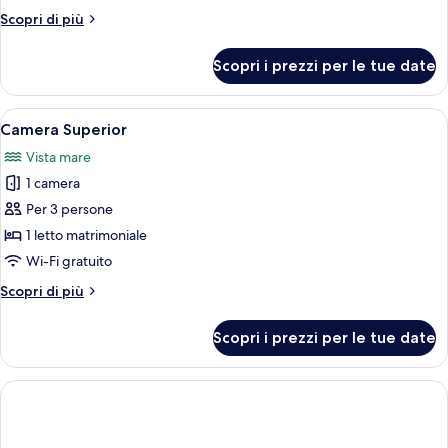
-
Amenity
Altri
Scopri di più
Breakfast
dettagli
for
per
Scopri i prezzi per le tue date
Patio
2
Suite
+
-
Apri
Una camera d'albergo moderna con un 
Pool
6
Breakfast
Camera Superior
tutte
access
for
Vista mare
2
le
for
+
1 camera
foto
2
Pool
per
Per 3 persone
+
access
Camera
for
Amenity
1 letto matrimoniale
2
Superior
Wi-Fi gratuito
+
Amenity
Altri
Scopri di più
dettagli
per
Scopri i prezzi per le tue date
Camera
Superior