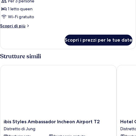
Per 3 persone
foto
per
1 letto queen
DELUXE
Wi-Fi gratuito
DOUBLE
Altri
Scopri di più
OCEAN
dettagli
VIEW
per
Scopri i prezzi per le tue date
DELUXE
DOUBLE
OCEAN
Strutture simili
VIEW
ibis Styles Ambassador Incheon Airport T2
Hotel O
ibis
Hotel
ibis Styles Ambassador Incheon Airport T2
Hotel 
Styles
ORA
Distretto di Jung
Distrett
Ambassador
Incheon