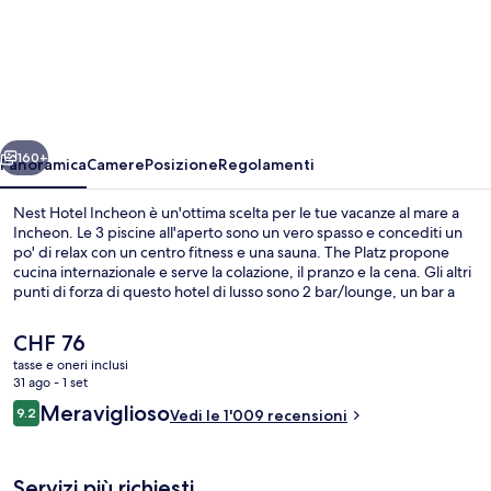
Nest
Hotel
Incheon
ietro
Avanti
160+
Panoramica
Camere
Posizione
Regolamenti
Nest Hotel Incheon è un'ottima scelta per le tue vacanze al mare a
Incheon. Le 3 piscine all'aperto sono un vero spasso e concediti un
po' di relax con un centro fitness e una sauna. The Platz propone
cucina internazionale e serve la colazione, il pranzo e la cena. Gli altri
punti di forza di questo hotel di lusso sono 2 bar/lounge, un bar a
bordo piscina e una piscina stagionale all'aperto. Le recensioni dei
viaggiatori menzionano il personale gentile e le condizioni generali.
Il
CHF 76
La struttura è vicina ai mezzi pubblici: Stazione di Water Park si trova
prezzo
tasse e oneri inclusi
a 8 min di distanza.
attuale
31 ago - 1 set
Minibar, una cassaforte in camera, ferr
è
Recensioni
Meraviglioso
9.2
Vedi le 1'009 recensioni
CHF 76
9.2 su 10
Servizi più richiesti