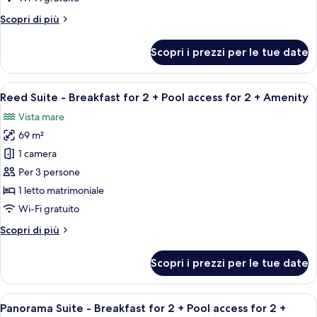
Breakfast
Altri
Scopri di più
for
dettagli
2
per
Scopri i prezzi per le tue date
+
Studio
Suite
Pool
-
Apri
Un soggiorno moderno con divano, tel
access
4
Breakfast
Reed Suite - Breakfast for 2 + Pool access for 2 + Amenity
tutte
for
for
Vista mare
2
le
2
+
69 m²
foto
+
Pool
per
Amenity
1 camera
access
Reed
for
Per 3 persone
2
Suite
1 letto matrimoniale
+
-
Wi-Fi gratuito
Amenity
Breakfast
Altri
Scopri di più
for
dettagli
2
per
Scopri i prezzi per le tue date
+
Reed
Suite
Pool
-
Apri
Una moderna camera d'albergo con un l
access
5
Breakfast
Panorama Suite - Breakfast for 2 + Pool access for 2 +
tutte