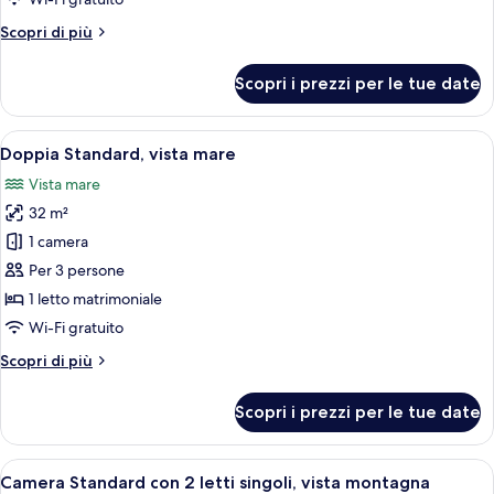
mare
Altri
Scopri di più
dettagli
per
Scopri i prezzi per le tue date
Doppia
Deluxe,
vista
Apri
Camera d'albergo con un letto grande,
6
mare
Doppia Standard, vista mare
tutte
Vista mare
le
32 m²
foto
per
1 camera
Doppia
Per 3 persone
Standard,
1 letto matrimoniale
vista
Wi-Fi gratuito
mare
Altri
Scopri di più
dettagli
per
Scopri i prezzi per le tue date
Doppia
Standard,
vista
Apri
Una camera d'albergo con due letti, un
8
mare
Camera Standard con 2 letti singoli, vista montagna