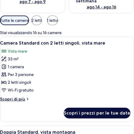
settimana
ago 7 - ago 9
ago 14 - ago 16
Filtri
Tutte le camere
2 letti
1 letto
disponibili
per
Stai visualizzando 16 su 16 camere
le
Apri
Camera d'albergo con due letti, un'ampi
6
Camera Standard con 2 letti singoli, vista mare
camere
tutte
Vista mare
le
33 m²
foto
per
1 camera
Camera
Per 3 persone
Standard
2 letti singoli
con
Wi-Fi gratuito
2
Altri
Scopri di più
letti
dettagli
singoli,
per
Scopri i prezzi per le tue date
vista
Camera
Standard
mare
con
Apri
Camera d'hotel moderna con un letto gr
7
2
Doppia Standard, vista montagna