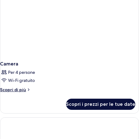
Camera
Per 4 persone
Wi-Fi gratuito
Altri
Scopri di più
dettagli
per
Scopri i prezzi per le tue date
Camera