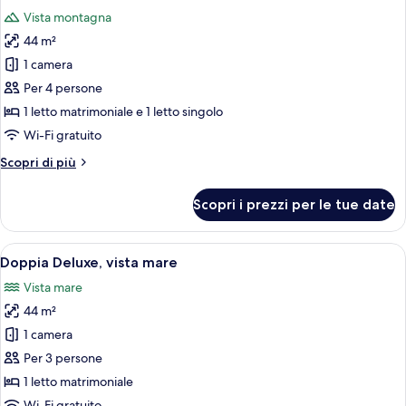
tutte
letti
Vista montagna
singoli,
le
vista
44 m²
foto
mare
per
1 camera
Camera
Per 4 persone
Deluxe
1 letto matrimoniale e 1 letto singolo
con
Wi-Fi gratuito
2
Altri
Scopri di più
letti
dettagli
singoli,
per
Scopri i prezzi per le tue date
vista
Camera
Deluxe
montagna
con
Apri
Una camera d'albergo moderna con telev
8
2
Doppia Deluxe, vista mare
tutte
letti
Vista mare
singoli,
le
vista
44 m²
foto
montagna
per
1 camera
Doppia
Per 3 persone
Deluxe,
1 letto matrimoniale
vista
Wi-Fi gratuito