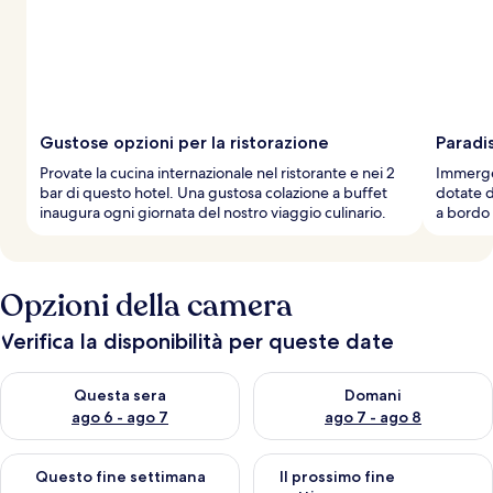
Gustose opzioni per la ristorazione
Paradi
Provate la cucina internazionale nel ristorante e nei 2
Immerget
bar di questo hotel. Una gustosa colazione a buffet
dotate di
inaugura ogni giornata del nostro viaggio culinario.
a bordo 
Opzioni della camera
Verifica la disponibilità per queste date
Verifica la disponibilità per questa sera, ago 6 - ago 7
Verifica la disponibilità per d
Questa sera
Domani
ago 6 - ago 7
ago 7 - ago 8
Verifica la disponibilità per questo fine settimana, ago 7 - ago
Verifica la disponibilità per il
Questo fine settimana
Il prossimo fine