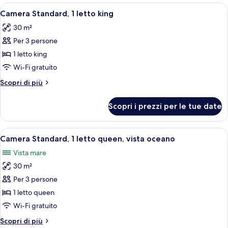
1
Apri
Una camera d'albergo con un letto, una
5
letto
Camera Standard, 1 letto king
tutte
queen
30 m²
le
Per 3 persone
foto
per
1 letto king
Camera
Wi-Fi gratuito
Standard,
Altri
Scopri di più
1
dettagli
letto
per
Scopri i prezzi per le tue date
Camera
king
Standard,
1
Apri
Una camera d'albergo con un letto, una
8
letto
Camera Standard, 1 letto queen, vista oceano
tutte
king
Vista mare
le
30 m²
foto
per
Per 3 persone
Camera
1 letto queen
Standard,
Wi-Fi gratuito
1
Altri
Scopri di più
letto