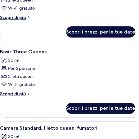
2 letti queen
Standard,
Wi-Fi gratuito
2
Altri
Scopri di più
letti
dettagli
queen,
per
Scopri i prezzi per le tue date
Camera
vista
Standard,
oceano
2
Apri
Una camera d'albergo con due letti, un
5
letti
Basic Three Queens
tutte
queen,
30 m²
vista
le
oceano
Per 6 persone
foto
per
3 letti queen
Basic
Wi-Fi gratuito
Three
Altri
Scopri di più
Queens
dettagli
per
Scopri i prezzi per le tue date
Basic
Three
Queens
Apri
Una camera d'albergo con un letto, una
5
Camera Standard, 1 letto queen, fumatori
tutte
30 m²
le