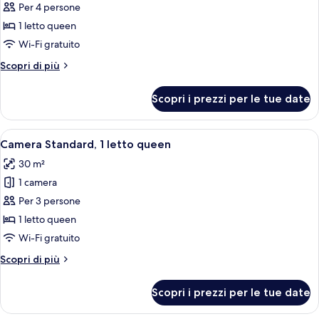
Beds)
Queen
Per 4 persone
foto
Beds)
per
1 letto queen
Camera
Wi-Fi gratuito
Standard,
Altri
Scopri di più
1
dettagli
letto
per
Scopri i prezzi per le tue date
Camera
queen
Standard,
1
Apri
Una camera d'albergo con un letto, una
3
letto
Camera Standard, 1 letto queen
tutte
queen
30 m²
le
1 camera
foto
per
Per 3 persone
Camera
1 letto queen
Standard,
Wi-Fi gratuito
1
Altri
Scopri di più
letto
dettagli
queen
per
Scopri i prezzi per le tue date
Camera
Standard,