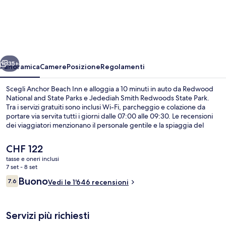
Beach
Inn
ietro
Avanti
35+
Panoramica
Camere
Posizione
Regolamenti
Scegli Anchor Beach Inn e alloggia a 10 minuti in auto da Redwood
National and State Parks e Jedediah Smith Redwoods State Park.
Tra i servizi gratuiti sono inclusi Wi-Fi, parcheggio e colazione da
portare via servita tutti i giorni dalle 07:00 alle 09:30. Le recensioni
dei viaggiatori menzionano il personale gentile e la spiaggia del
posto.
Il
CHF 122
prezzo
tasse e oneri inclusi
attuale
7 set - 8 set
Biancheria da letto di alta qualità, te
è
Recensioni
Buono
7.6
Vedi le 1'646 recensioni
CHF 122
7.6 su 10
Servizi più richiesti