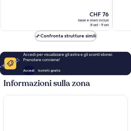
10,
10,
Ottimo,
1’246
Il
CHF 76
1’014
recensio
prezzo
recensioni
tasse e oneri inclusi
attuale
8 set - 9 set
è
CHF 76
Confronta strutture simili
Accedi per visualizzare gli extra e gli sconti idonei.
Prenotare conviene!
Accedi
Iscriviti gratis
Informazioni sulla zona