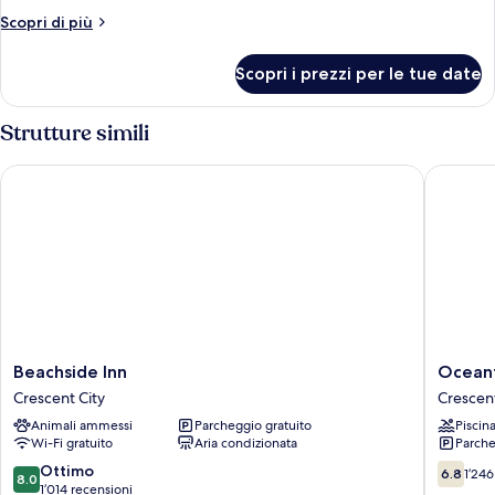
Standard,
Altri
Scopri di più
2
dettagli
letti
per
Scopri i prezzi per le tue date
Camera
queen
Standard,
2
Strutture simili
letti
queen
Beachside Inn
Oceanfr
Beachside
Oceanfr
Beachside Inn
Ocean
Inn
Lodge
Crescent City
Crescent
Crescent
Crescen
Animali ammessi
Parcheggio gratuito
Piscin
City
City
Wi-Fi gratuito
Aria condizionata
Parche
8.0
6.8
Ottimo
6.8
1’246
8.0
su
su
1’014 recensioni