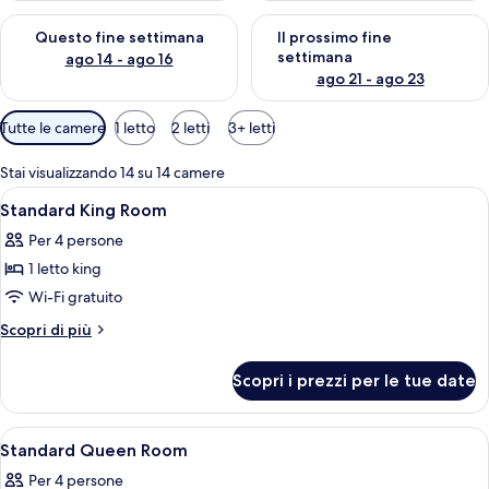
Verifica la disponibilità per questo fine settimana, ago 14 - ag
Verifica la disponibilità per i
Questo fine settimana
Il prossimo fine
settimana
ago 14 - ago 16
ago 21 - ago 23
Filtri
Tutte le camere
1 letto
2 letti
3+ letti
disponibili
per
Stai visualizzando 14 su 14 camere
le
Apri
Un bagno con lavandino bianco, uno s
1
Standard King Room
camere
tutte
Per 4 persone
le
1 letto king
foto
per
Wi-Fi gratuito
Standard
Altri
Scopri di più
King
dettagli
per
Room
Scopri i prezzi per le tue date
Standard
King
Room
Apri
Una camera d'albergo con un letto, com
3
Standard Queen Room
tutte
Per 4 persone
le