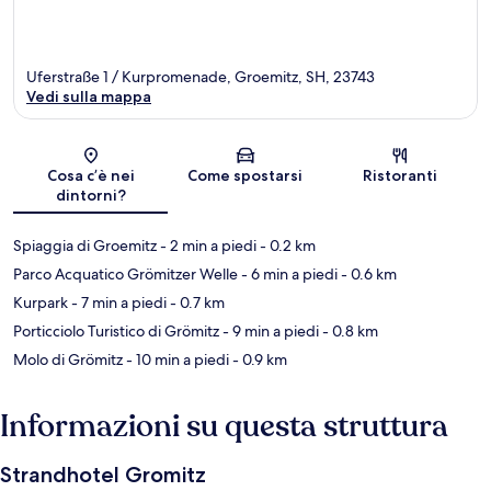
Uferstraße 1 / Kurpromenade, Groemitz, SH, 23743
Vedi sulla mappa
Mappa
Cosa c’è nei
Come spostarsi
Ristoranti
dintorni?
Spiaggia di Groemitz
- 2 min a piedi
- 0.2 km
Parco Acquatico Grömitzer Welle
- 6 min a piedi
- 0.6 km
Kurpark
- 7 min a piedi
- 0.7 km
Porticciolo Turistico di Grömitz
- 9 min a piedi
- 0.8 km
Molo di Grömitz
- 10 min a piedi
- 0.9 km
Informazioni su questa struttura
Strandhotel Gromitz