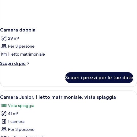
Camera doppia
29 m²
Per 3 persone
1 letto matrimoniale
Altri
Scopri di più
dettagli
per
Scopri i prezzi per le tue date
Camera
doppia
Apri
Un balcone con sedie rosse e vista sull
2
Camera Junior, 1 letto matrimoniale, vista spiaggia
tutte
Vista spiaggia
le
41 m²
foto
per
1 camera
Camera
Per 3 persone
Junior,