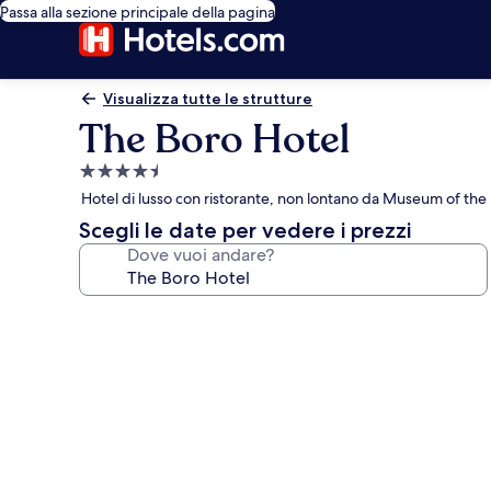
Passa alla sezione principale della pagina
Visualizza tutte le strutture
The Boro Hotel
Struttura
a
Hotel di lusso con ristorante, non lontano da Museum of th
4.5
Scegli le date per vedere i prezzi
stelle
Dove vuoi andare?
Galleria
fotografica
per
The
Boro
Hotel