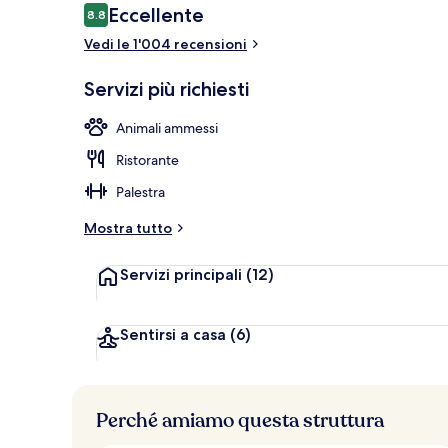
Recensioni
Eccellente
8.8
8.8 su 10
Vedi le 1'004 recensioni
Camino
Servizi più richiesti
Animali ammessi
Ristorante
Palestra
Mostra tutto
Servizi principali
(12)
Sentirsi a casa
(6)
Perché amiamo questa struttura