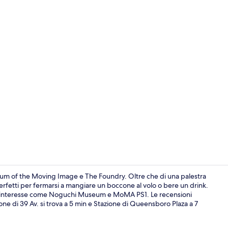
Video influen
seum of the Moving Image e The Foundry. Oltre che di una palestra
perfetti per fermarsi a mangiare un boccone al volo o bere un drink.
hi d'interesse come Noguchi Museum e MoMA PS1. Le recensioni
Biancheria in
ne di 39 Av. si trova a 5 min e Stazione di Queensboro Plaza a 7