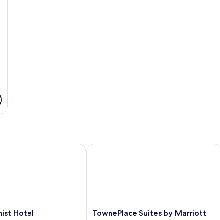
i
t Hotel
TownePlace Suites by Marriott New Y
TownePlace
ist Hotel
TownePlace Suites by Marriott