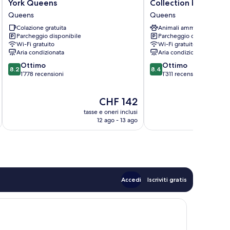
Suites
Hotel
York Queens
Collection by Wynd
by
Trademark
Queens
Queens
Marriott
Collection
New
Colazione gratuita
by
Animali ammessi
Parcheggio disponibile
Parcheggio disponibile
York
Wyndham
Wi-Fi gratuito
Wi-Fi gratuito
Queens
Queens
Aria condizionata
Aria condizionata
Queens
8.2
8.4
Ottimo
Ottimo
8.2
8.4
su
su
1’778 recensioni
1’311 recensioni
10,
10,
Ottimo,
Ottimo,
Il
CHF 142
1’778
1’311
prezzo
recensioni
recensioni
tasse e oneri inclusi
t
attuale
12 ago - 13 ago
è
CHF 142
Accedi
Iscriviti gratis