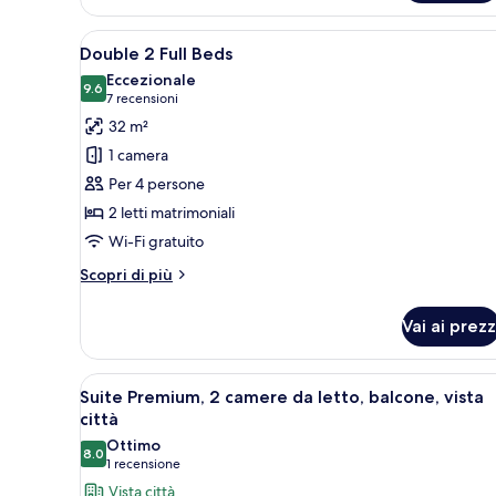
Bed
Tub
Apri
Camera d'albergo con due letti,
5
Double 2 Full Beds
tutte
Eccezionale
le
9.6
9.6 su 10
(7
7 recensioni
foto
recensioni)
32 m²
per
1 camera
Double
Per 4 persone
2
2 letti matrimoniali
Full
Wi-Fi gratuito
Beds
Altri
Scopri di più
dettagli
per
Vai ai prezz
Double
2
Full
Apri
Una camera d'albergo con una g
5
Beds
Suite Premium, 2 camere da letto, balcone, vista
tutte
città
le
Ottimo
8.0
foto
8.0 su 10
(1
1 recensione
per
recensione)
Vista città