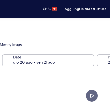
•
CHF
Aggiungi la tua struttura
e Moving Image
Date
P