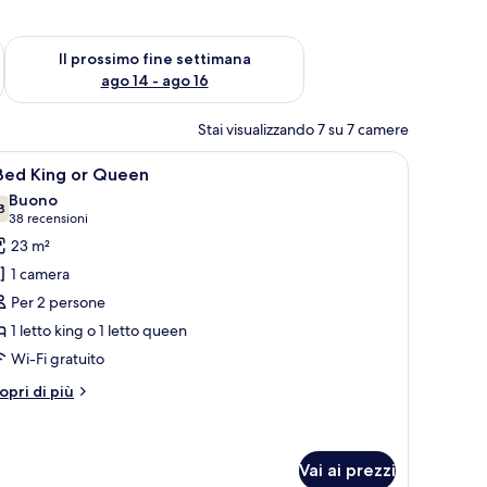
ne settimana, ago 7 - ago 9
Verifica la disponibilità per il prossimo fine settimana, ago 14 
Il prossimo fine settimana
ago 14 - ago 16
Stai visualizzando 7 su 7 camere
inestra, un letto, una sedia e una lampada.
pri
Un letto rifatto con lenzuola bianche, una te
5
 Bed King or Queen
utte
Buono
8
7.8 su 10
(38
38 recensioni
oto
recensioni)
23 m²
er
1 camera
Per 2 persone
ed
1 letto king o 1 letto queen
ing
Wi-Fi gratuito
r
ueen
tri
opri di più
ttagli
r
ed
Vai ai prezzi