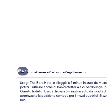
47+
Panoramica
Camere
Posizione
Regolamenti
Scegli The Boro Hotel e alloggia a 5 minuti in auto da Mu
potrai usufruire anche di bar/caffetteria e di bar/lounge, 
Questo hotel di lusso si trova a 5 minuti in auto da luog
apprezzano la posizione comoda per i mezzi pubblici: Stazio
min.