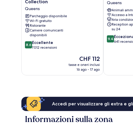
LIC
Modernist
Collection
Queens
Hotel,
Hotel
Queens
Animali amm
BW
Queens
Accesso a Int
Premier
Parcheggio disponibile
Aria condizio
Wi-Fi gratuito
Collection
Reception ap
Ristorante
Queens
su 24
Camere comunicanti
disponibili
9.4
Eccezion
9.4
su
641 recensi
8.6
Eccellente
8.6
10,
su
1’012 recensioni
Eccezionale,
10,
Il
641
CHF 112
Eccellente,
prezzo
recensioni
1’012
tasse e oneri inclusi
attuale
recensioni
16 ago - 17 ago
è
CHF 112
Accedi per visualizzare gli extra e g
Informazioni sulla zona