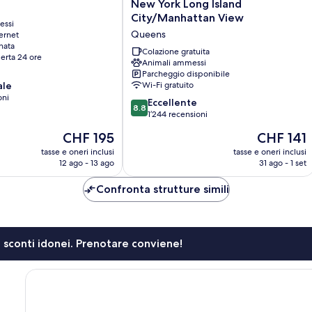
Suites
New York Long Island
by
City/Manhattan View
essi
Marriott
Queens
ernet
New
nata
York
Colazione gratuita
erta 24 ore
Long
Animali ammessi
Parcheggio disponibile
Island
ale
Wi-Fi gratuito
City/Manhattan
oni
View
8.8
Eccellente
8.8
Queens
su
1’244 recensioni
10,
Il
Il
CHF 195
CHF 141
Eccellente,
prezzo
prezzo
1’244
tasse e oneri inclusi
tasse e oneri inclusi
attuale
attuale
12 ago - 13 ago
31 ago - 1 set
recensioni
è
è
CHF 195
CHF 141
Confronta strutture simili
li sconti idonei. Prenotare conviene!