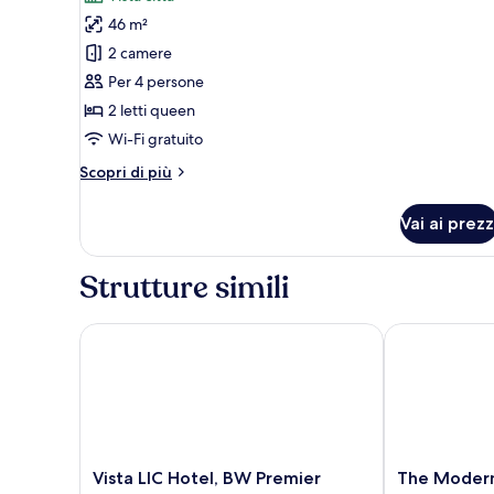
Suite
46 m²
Premium,
2 camere
2
Per 4 persone
camere
2 letti queen
da
Wi-Fi gratuito
letto,
balcone,
Altri
Scopri di più
vista
dettagli
per
città
Vai ai prezz
Suite
Premium,
2
Strutture simili
camere
da
letto,
Vista LIC Hotel, BW Premier Collection
The Modernis
balcone,
vista
città
Vista
The
Vista LIC Hotel, BW Premier
The Modern