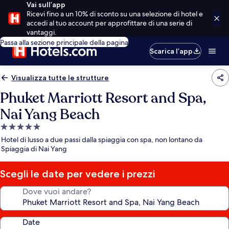
Vai sull’app
Ricevi fino a un 10% di sconto su una selezione di hotel e
accedi al tuo account per approfittare di una serie di
vantaggi.
Passa alla sezione principale della pagina
Scarica l’app
Visualizza tutte le strutture
Phuket Marriott Resort and Spa,
Nai Yang Beach
Struttura
a
Hotel di lusso a due passi dalla spiaggia con spa, non lontano da
5.0
Spiaggia di Nai Yang
stelle
Scegli le date per vedere i prezzi
Dove vuoi andare?
Date