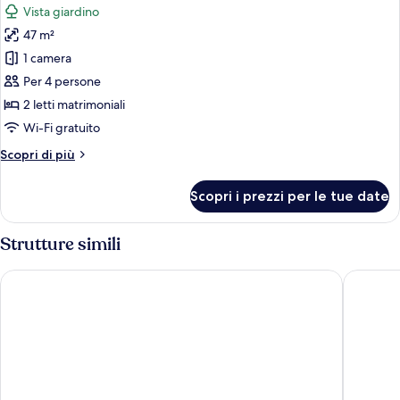
(Pool
Vista giardino
alla
le
Access)
piscina,
47 m²
foto
vista
per
1 camera
piscina
Camera,
(Pool
Per 4 persone
Access)
2
2 letti matrimoniali
letti
Wi-Fi gratuito
matrimoniali,
Altri
Scopri di più
vista
dettagli
giardino
per
Scopri i prezzi per le tue date
Camera,
2
letti
Strutture simili
matrimoniali,
vista
Pullman Phuket Arcadia Naithon Beach
Phuket M
giardino