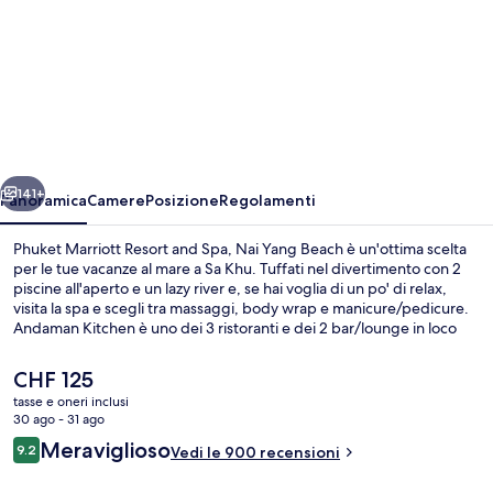
per
Phuket
Marriott
Resort
and
Spa,
ietro
Avanti
Nai
141+
Panoramica
Camere
Posizione
Regolamenti
Yang
Phuket Marriott Resort and Spa, Nai Yang Beach è un'ottima scelta
Beach
per le tue vacanze al mare a Sa Khu. Tuffati nel divertimento con 2
piscine all'aperto e un lazy river e, se hai voglia di un po' di relax,
visita la spa e scegli tra massaggi, body wrap e manicure/pedicure.
Andaman Kitchen è uno dei 3 ristoranti e dei 2 bar/lounge in loco
specializzato in cucina internazionale. Le altre dotazioni di questo
hotel di lusso includono un miniclub per bambini (gratuito), un bar a
Il
CHF 125
bordo piscina e una palestra aperta giorno e notte. Le recensioni
prezzo
tasse e oneri inclusi
degli ospiti lodano il personale gentile della struttura.
attuale
30 ago - 31 ago
Dettaglio esterni
è
Recensioni
Meraviglioso
9.2
Vedi le 900 recensioni
CHF 125
9.2 su 10