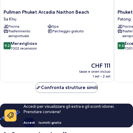
Pullman
Phuket
Pullman Phuket Arcadia Naithon Beach
Phuket
Phuket
Marriott
Sa Khu
Patong
Arcadia
Resort
Piscina
Spa
Piscin
Naithon
&
Trasferimento
Parcheggio gratuito
Trasfe
Beach
Spa,
aeroportuale
aeropo
Sa
Merlin
9.2
9.4
Khu
Meraviglioso
Beach
Ecc
9.2
9.4
su
su
1’002 recensioni
Patong
1’001
10,
10,
Meraviglioso,
Eccezion
1’002
Il
1’001
CHF 111
recensioni
prezzo
recensio
tasse e oneri inclusi
attuale
1 set - 2 set
è
CHF 111
Confronta strutture simili
Accedi per visualizzare gli extra e gli sconti idonei.
Prenotare conviene!
Accedi
Iscriviti gratis