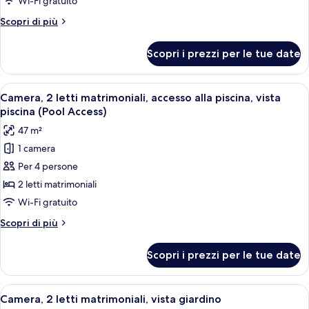
Wi-Fi gratuito
letti
Altri
Scopri di più
matrimoniali,
dettagli
vista
per
Scopri i prezzi per le tue date
Camera,
piscina
2
letti
Apri
Camera d'albergo con due letti, una scr
6
matrimoniali,
Camera, 2 letti matrimoniali, accesso alla piscina, vista
tutte
vista
piscina (Pool Access)
piscina
le
47 m²
foto
1 camera
per
Per 4 persone
Camera,
2
2 letti matrimoniali
letti
Wi-Fi gratuito
matrimoniali,
Altri
Scopri di più
accesso
dettagli
alla
per
Scopri i prezzi per le tue date
Camera,
piscina,
2
vista
letti
Apri
Camera d'albergo moderna con due letti
piscina
6
matrimoniali,
Camera, 2 letti matrimoniali, vista giardino
tutte
accesso