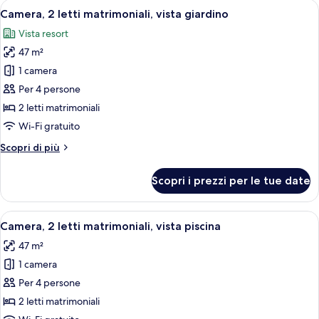
Apri
Una camera d'hotel moderna con un let
7
da
Camera, 2 letti matrimoniali, vista giardino
tutte
letto
Vista resort
le
47 m²
foto
per
1 camera
Camera,
Per 4 persone
2
2 letti matrimoniali
letti
Wi-Fi gratuito
matrimoniali,
Altri
Scopri di più
vista
dettagli
giardino
per
Scopri i prezzi per le tue date
Camera,
2
letti
Apri
Camera d'albergo con due letti, un'ar
6
matrimoniali,
Camera, 2 letti matrimoniali, vista piscina
tutte
vista
47 m²
giardino
le
1 camera
foto
per
Per 4 persone
Camera,
2 letti matrimoniali
2