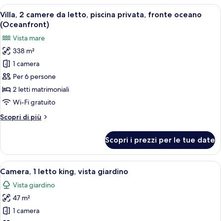
camera
Apri
Zona relax esterna coperta con piscina
(Oceanfront)
12
da
Villa, 2 camere da letto, piscina privata, fronte oceano
tutte
letto,
(Oceanfront)
piscina
le
Vista mare
privata,
foto
fronte
338 m²
per
oceano
1 camera
Villa,
(Oceanfront)
2
Per 6 persone
camere
2 letti matrimoniali
da
Wi-Fi gratuito
letto,
Altri
Scopri di più
piscina
dettagli
privata,
per
Scopri i prezzi per le tue date
Villa,
fronte
2
oceano
camere
Apri
Una camera d'albergo moderna con un l
(Oceanfront)
12
da
Camera, 1 letto king, vista giardino
tutte
letto,
Vista giardino
piscina
le
privata,
47 m²
foto
fronte
per
1 camera
oceano