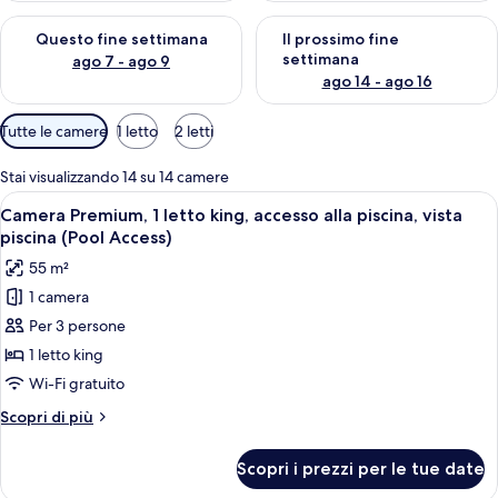
Verifica la disponibilità per questo fine settimana, ago 7 - ago
Verifica la disponibilità per il
Questo fine settimana
Il prossimo fine
settimana
ago 7 - ago 9
ago 14 - ago 16
Filtri
Tutte le camere
1 letto
2 letti
disponibili
per
Stai visualizzando 14 su 14 camere
le
Apri
Camera d'albergo moderna con un letto 
6
Camera Premium, 1 letto king, accesso alla piscina, vista
camere
tutte
piscina (Pool Access)
le
55 m²
foto
1 camera
per
Per 3 persone
Camera
Premium,
1 letto king
1
Wi-Fi gratuito
letto
Altri
Scopri di più
king,
dettagli
accesso
per
Scopri i prezzi per le tue date
Camera
alla
Premium,