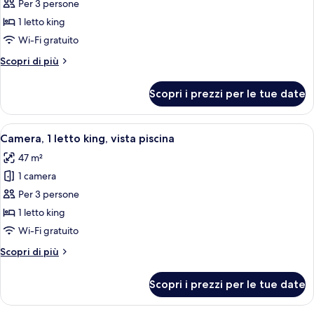
Camera,
(Oceanfront)
Per 3 persone
1
1 letto king
letto
Wi-Fi gratuito
king,
Altri
Scopri di più
vista
dettagli
giardino
per
Scopri i prezzi per le tue date
Camera,
1
letto
Apri
Una moderna camera d'albergo con un 
5
king,
Camera, 1 letto king, vista piscina
tutte
vista
47 m²
giardino
le
1 camera
foto
per
Per 3 persone
Camera,
1 letto king
1
Wi-Fi gratuito
letto
Altri
Scopri di più
king,
dettagli
vista
per
Scopri i prezzi per le tue date
Camera,
piscina
1
letto