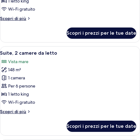
1 letto king
camera
Wi-Fi gratuito
da
Altri
Scopri di più
letto,
dettagli
fronte
per
Scopri i prezzi per le tue date
oceano
Villa,
1
camera
Apri
Camera d'albergo con due letti, una sc
6
da
Suite, 2 camere da letto
tutte
letto,
Vista mare
fronte
le
oceano
148 m²
foto
per
1 camera
Suite,
Per 6 persone
2
1 letto king
camere
Wi-Fi gratuito
da
Altri
Scopri di più
letto
dettagli
per
Scopri i prezzi per le tue date
Suite,
2
camere