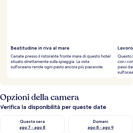
Beatitudine in riva al mare
Lavoro
Cenate presso il ristorante fronte mare di questo hotel
Questo h
situato direttamente sulla spiaggia. La vista
con i co
sull'oceano rende ogni pasto ancora più piacevole.
passi da
sull'oce
Opzioni della camera
Verifica la disponibilità per queste date
Verifica la disponibilità per questa sera, ago 7 - ago 8
Verifica la disponibilità per d
Questa sera
Domani
ago 7 - ago 8
ago 8 - ago 9