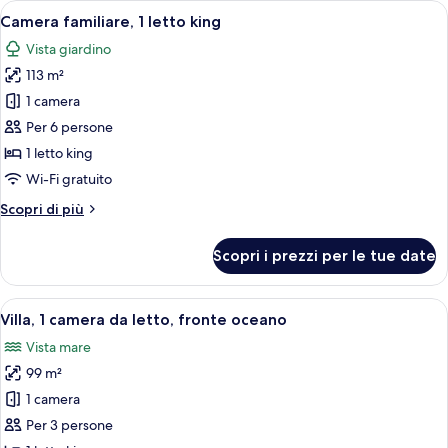
Apri
Una camera d'albergo moderna con un l
11
king,
Camera familiare, 1 letto king
tutte
vista
Vista giardino
piscina
le
113 m²
foto
per
1 camera
Camera
Per 6 persone
familiare,
1 letto king
1
Wi-Fi gratuito
letto
Altri
Scopri di più
king
dettagli
per
Scopri i prezzi per le tue date
Camera
familiare,
1
Apri
Camera d'albergo moderna con un letto
6
letto
Villa, 1 camera da letto, fronte oceano
tutte
king
Vista mare
le
99 m²
foto
per
1 camera
Villa,
Per 3 persone
1