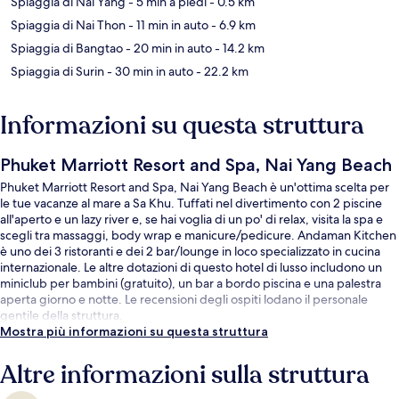
Spiaggia di Nai Yang
- 5 min a piedi
- 0.5 km
Spiaggia di Nai Thon
- 11 min in auto
- 6.9 km
Spiaggia di Bangtao
- 20 min in auto
- 14.2 km
Spiaggia di Surin
- 30 min in auto
- 22.2 km
Informazioni su questa struttura
Phuket Marriott Resort and Spa, Nai Yang Beach
Phuket Marriott Resort and Spa, Nai Yang Beach è un'ottima scelta per
le tue vacanze al mare a Sa Khu. Tuffati nel divertimento con 2 piscine
all'aperto e un lazy river e, se hai voglia di un po' di relax, visita la spa e
scegli tra massaggi, body wrap e manicure/pedicure. Andaman Kitchen
è uno dei 3 ristoranti e dei 2 bar/lounge in loco specializzato in cucina
internazionale. Le altre dotazioni di questo hotel di lusso includono un
miniclub per bambini (gratuito), un bar a bordo piscina e una palestra
aperta giorno e notte. Le recensioni degli ospiti lodano il personale
gentile della struttura.
Mostra più informazioni su questa struttura
Altre informazioni sulla struttura