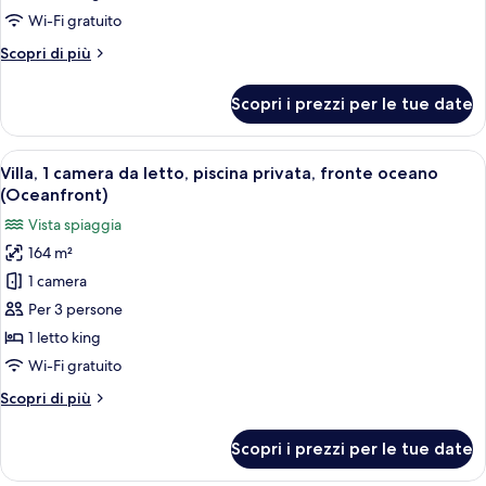
1
Wi-Fi gratuito
camera
Altri
Scopri di più
da
dettagli
letto,
per
Scopri i prezzi per le tue date
Suite,
vista
1
piscina
camera
Apri
Area esterna coperta con tavolo rotond
8
da
Villa, 1 camera da letto, piscina privata, fronte oceano
tutte
letto,
(Oceanfront)
vista
le
Vista spiaggia
piscina
foto
164 m²
per
1 camera
Villa,
1
Per 3 persone
camera
1 letto king
da
Wi-Fi gratuito
letto,
Altri
Scopri di più
piscina
dettagli
privata,
per
Scopri i prezzi per le tue date
Villa,
fronte
1
oceano