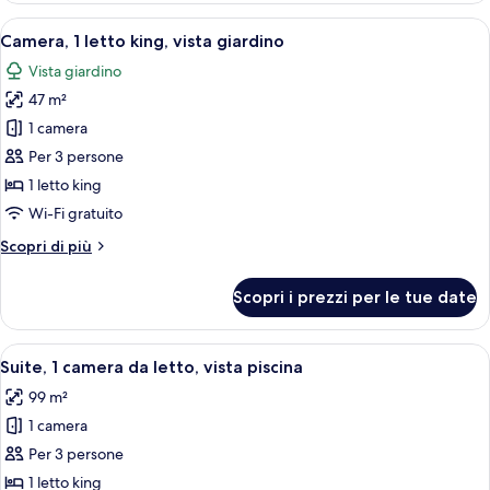
piscina,
1
Apri
Una camera d'hotel con un letto, due se
vista
7
letto
Camera, 1 letto king, vista giardino
tutte
king,
piscina
Vista giardino
accesso
le
(Pool
alla
47 m²
foto
Access)
piscina,
per
1 camera
vista
Camera,
piscina
Per 3 persone
(Pool
1
1 letto king
Access)
letto
Wi-Fi gratuito
king,
Altri
Scopri di più
vista
dettagli
giardino
per
Scopri i prezzi per le tue date
Camera,
1
letto
Apri
Una camera d'albergo con un letto gran
10
king,
Suite, 1 camera da letto, vista piscina
tutte
vista
99 m²
giardino
le
1 camera
foto
per
Per 3 persone
Suite,
1 letto king