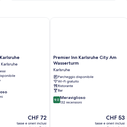
rlsruhe
Premier Inn Karlsruhe City Am Wasse
Premier
Karlsruhe
Premier Inn Karlsruhe City Am
Inn
Wasserturm
i Karlsruhe
Karlsruhe
Karlsruhe
essi
City
isponibile
Am
Parcheggio disponibile
o
Wi-Fi gratuito
Wasserturm
Ristorante
Karlsruhe
Bar
ioso
ni
9.0
Meraviglioso
9.0
su
132 recensioni
10,
Meraviglioso,
Il
Il
CHF 72
CHF 53
132
prezzo
prezzo
recensioni
tasse e oneri inclusi
tasse e oneri inclusi
attuale
attuale