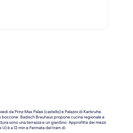
ppa
di da Prinz Max Palais (castello) e Palazzo di Karlsruhe.
 un boccone: Badisch Brauhaus propone cucina regionale e
truttura sono una terrazza e un giardino. Approfitta dei mezzi
e U) è a 12 min e Fermata del tram di