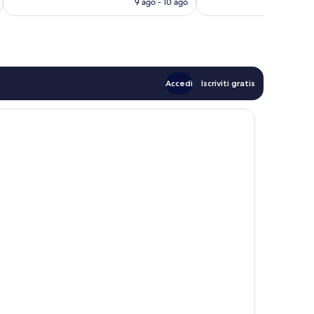
9 ago - 10 ago
recensioni
è
CHF 60
Accedi
Iscriviti gratis