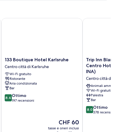
rturm
133 Boutique Hotel Karlsruhe
Trip Inn Blankenburg (
133
Trip
133 Boutique Hotel Karlsruhe
Trip Inn Blankenburg
Boutique
Inn
Centro Hotel Blanke
Centro città di Karlsruhe
Hotel
Blankenburg
INA)
Wi-Fi gratuito
Karlsruhe
(ehemals
Centro città di Karlsruhe
Ristorante
Centro
Centro
Aria condizionata
città
Hotel
Animali ammessi
Bar
di
Blankenburg
Wi-Fi gratuito
8.4
Ottimo
Palestra
Karlsruhe
by
8.4
Bar
su
197 recensioni
INA)
10,
Centro
8.0
Ottimo
8.0
Ottimo,
città
su
378 recensioni
197
di
10,
Il
CHF 60
recensioni
Karlsruhe
Ottimo,
prezzo
378
tasse e oneri inclusi
t
attuale