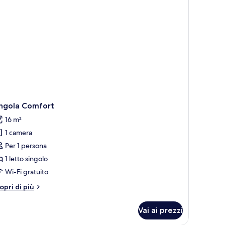
ingola Comfort
16 m²
1 camera
Per 1 persona
1 letto singolo
Wi-Fi gratuito
tri
opri di più
ttagli
r
Vai ai prezzi
ngola
mfort