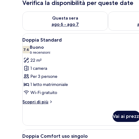
Verifica la disponibilità per queste date
Verifica la disponibilità per questa sera, ago 6 - ago
Verifica la di
Questa sera
ago 6 - ago 7
Apri
Una camera d'albergo con un l
5
Doppia Standard
tutte
Buono
le
7.4
7.4 su 10
(6
6 recensioni
foto
recensioni)
22 m²
per
1 camera
Doppia
Per 3 persone
Standard
1 letto matrimoniale
Wi-Fi gratuito
Altri
Scopri di più
dettagli
per
Vai ai prezz
Doppia
Standard
Apri
Una camera d'albergo con un le
7
Doppia Comfort uso singolo