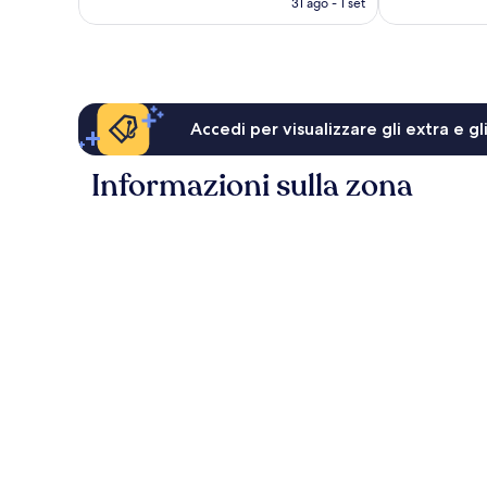
31 ago - 1 set
è
CHF 65
Accedi per visualizzare gli extra e g
Informazioni sulla zona