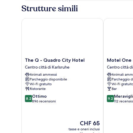
Strutture simili
The Q - Quadro City Hotel
Motel One Ka
The
Motel
The Q - Quadro City Hotel
Motel One 
Q
One
Centro città di Karlsruhe
Centro città d
-
Karlsruhe
Animali ammessi
Animali amm
Quadro
Centro
Parcheggio disponibile
Parcheggio d
City
città
Wi-Fi gratuito
Wi-Fi gratuit
Hotel
di
Ristorante
Bar
Centro
Karlsruhe
8.2
9.2
Ottimo
Meravigl
città
8.2
9.2
su
su
896 recensioni
112 recensio
di
10,
10,
Karlsruhe
Ottimo,
Meraviglioso,
896
112
Il
CHF 65
recensioni
recensioni
prezzo
tasse e oneri inclusi
attuale