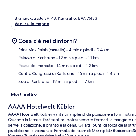
Bismarckstraße 39-43, Karlsruhe, BW, 76133
Vedi sulla mappa
Cosa c’è nei dintorni?
Prinz Max Palais (castello)
- 4 min a piedi
- 0.4 km
Palazzo di Karlsruhe
- 12 min a piedi
- 1.1 km
Ma
Piazza del mercato
- 14 min a piedi
- 1.2 km
Centro Congressi di Karlsruhe
- 16 min a piedi
- 1.4 km
Zoo di Karlsruhe
- 19 min a piedi
- 1.7 km
Mostra altro
AAAA Hotelwelt Kübler
AAAA Hotelwelt Kübler vanta una splendida posizione a 15 minuti a pie
Quando la fame si farà sentire, potrai sempre fermarti a mangiare
serve la colazione, il pranzo e la cena. Gli altri punti di forza della s
pubblici nelle vicinanze: Fermata del tram di Marktplatz (Kaiserstraß