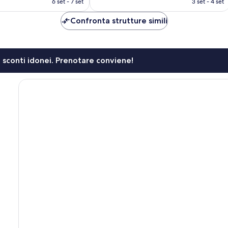
6 set - 7 set
3 set - 4 set
è
è
CHF 72
CHF 53
Confronta strutture simili
li sconti idonei. Prenotare conviene!