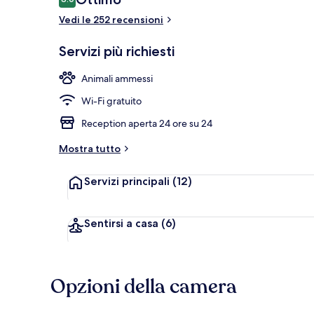
8.0 su 10
Vedi le 252 recensioni
Servizio di c
Servizi più richiesti
Animali ammessi
Wi-Fi gratuito
Reception aperta 24 ore su 24
Mostra tutto
Servizi principali
(12)
Sentirsi a casa
(6)
Opzioni della camera