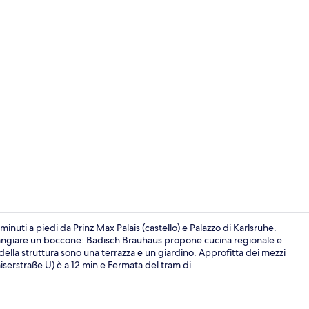
Facciata dell
nuti a piedi da Prinz Max Palais (castello) e Palazzo di Karlsruhe.
 mangiare un boccone: Badisch Brauhaus propone cucina regionale e
za della struttura sono una terrazza e un giardino. Approfitta dei mezzi
Servizio di c
iserstraße U) è a 12 min e Fermata del tram di