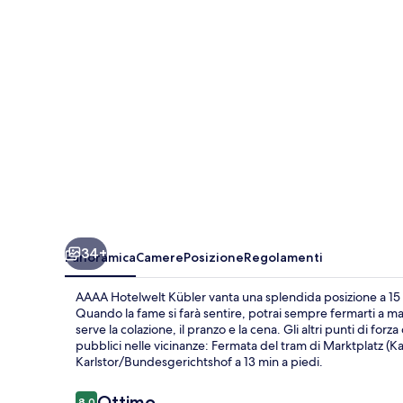
34+
Panoramica
Camere
Posizione
Regolamenti
AAAA Hotelwelt Kübler vanta una splendida posizione a 15 mi
Quando la fame si farà sentire, potrai sempre fermarti a
serve la colazione, il pranzo e la cena. Gli altri punti di for
pubblici nelle vicinanze: Fermata del tram di Marktplatz (Ka
Karlstor/Bundesgerichtshof a 13 min a piedi.
Recensioni
Ottimo
8.0