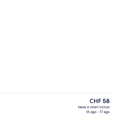
a struttura
Servizio di colazione, pranzo e cena
Il
CHF 58
prezzo
tasse e oneri inclusi
attuale
16 ago - 17 ago
olazione, pranzo e cena
Biancheria da letto ipoallergenica, un
è
CHF 58