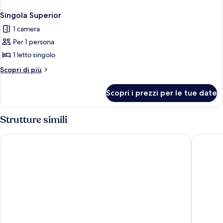
Singola Superior
1 camera
Per 1 persona
1 letto singolo
Altri
Scopri di più
dettagli
per
Scopri i prezzi per le tue date
Singola
Superior
Strutture simili
tent Playa de Palma
Hotel Am