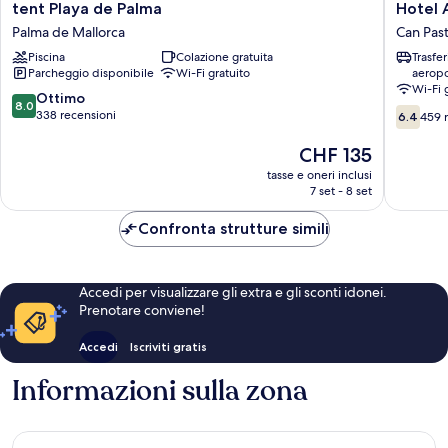
tent
Hotel
tent Playa de Palma
Hotel 
Playa
Amic
Palma de Mallorca
Can Pasti
de
Can
Piscina
Colazione gratuita
Trasfe
Palma
Pastilla
Parcheggio disponibile
Wi-Fi gratuito
aeropo
Palma
Can
Wi-Fi 
de
Pastilla
8.0
Ottimo
8.0
6.4
Mallorca
su
338 recensioni
6.4
459 
su
10,
10,
Ottimo,
Il
CHF 135
459
338
prezzo
tasse e oneri inclusi
recensio
recensioni
attuale
7 set - 8 set
è
CHF 135
Confronta strutture simili
Accedi per visualizzare gli extra e gli sconti idonei.
Prenotare conviene!
Accedi
Iscriviti gratis
Informazioni sulla zona