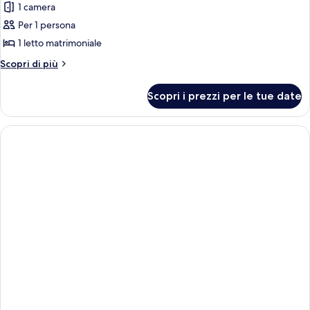
1 camera
Per 1 persona
1 letto matrimoniale
Altri
Scopri di più
dettagli
per
Scopri i prezzi per le tue date
Doppia
Superior
uso
singolo