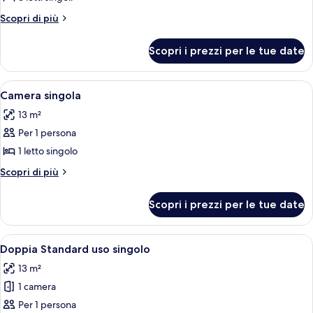
Standard
Altri
Scopri di più
(2
dettagli
Adults
per
Scopri i prezzi per le tue date
Doppia
+
Standard
1
(2
Apri
Una camera da letto moderna con due 
child)
3
Adults
Camera singola
tutte
+
13 m²
1
le
child)
Per 1 persona
foto
per
1 letto singolo
Camera
Altri
Scopri di più
singola
dettagli
per
Scopri i prezzi per le tue date
Camera
singola
Apri
Una camera da letto moderna con due 
3
Doppia Standard uso singolo
tutte
13 m²
le
1 camera
foto
per
Per 1 persona