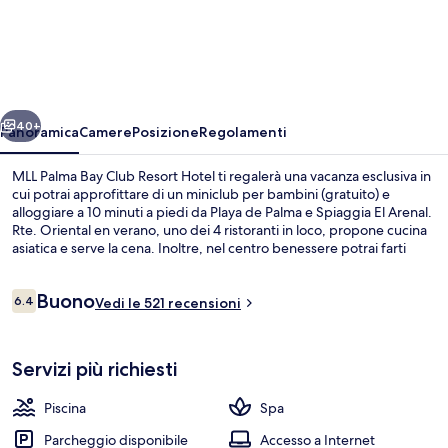
Palma
Bay
Club
Resort
ietro
Avanti
Hotel
40+
Panoramica
Camere
Posizione
Regolamenti
MLL Palma Bay Club Resort Hotel ti regalerà una vacanza esclusiva in
cui potrai approfittare di un miniclub per bambini (gratuito) e
alloggiare a 10 minuti a piedi da Playa de Palma e Spiaggia El Arenal.
Rte. Oriental en verano, uno dei 4 ristoranti in loco, propone cucina
asiatica e serve la cena. Inoltre, nel centro benessere potrai farti
coccolare con massaggi. Gli altri punti di forza della struttura
includono 4 piscine all'aperto, un bar a bordo piscina e una palestra
Recensioni
Buono
aperta giorno e notte.
6.4
Vedi le 521 recensioni
6.4 su 10
Una spiaggia nelle vicinanze
Servizi più richiesti
Piscina
Spa
Parcheggio disponibile
Accesso a Internet