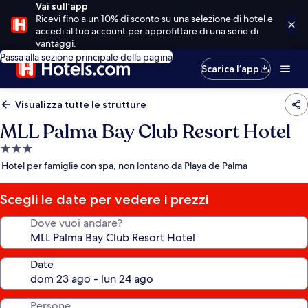
Vai sull’app
Ricevi fino a un 10% di sconto su una selezione di hotel e
accedi al tuo account per approfittare di una serie di
vantaggi.
Passa alla sezione principale della pagina
Scarica l’app
Visualizza tutte le strutture
MLL Palma Bay Club Resort Hotel
Struttura
a
Hotel per famiglie con spa, non lontano da Playa de Palma
3.0
stelle
Scegli le date per vedere i prezzi
Dove vuoi andare?
Date
Persone