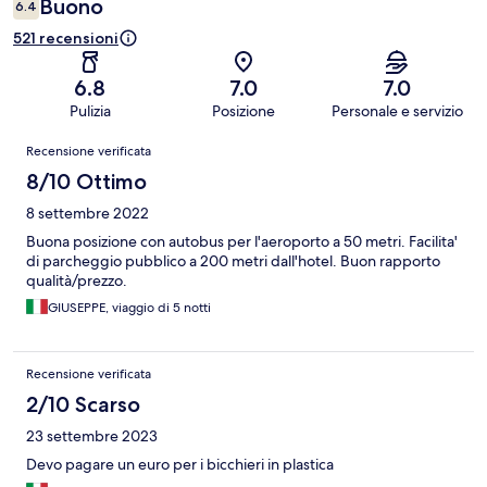
Buono
6.4
521 recensioni
6.8
7.0
7.0
Pulizia
Posizione
Personale e servizio
Recensioni
Recensione verificata
8/10 Ottimo
8 settembre 2022
Buona posizione con autobus per l'aeroporto a 50 metri. Facilita'
di parcheggio pubblico a 200 metri dall'hotel. Buon rapporto
qualità/prezzo.
GIUSEPPE, viaggio di 5 notti
Recensione verificata
2/10 Scarso
23 settembre 2023
Devo pagare un euro per i bicchieri in plastica