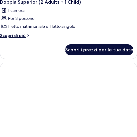
Doppia Superior (2 Adults + 1 Child)
1 camera
Per 3 persone
1 letto matrimoniale e 1 letto singolo
Altri
Scopri di più
dettagli
per
Scopri i prezzi per le tue date
Doppia
Superior
(2
Adults
+
1
Child)