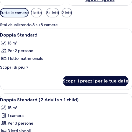
Filtri
Tutte le camere
1 letto
3+ letti
2 letti
disponibili
per
Stai visualizzando 8 su 8 camere
le
Apri
Una camera da letto moderna con due 
3
Doppia Standard
camere
tutte
13 m²
le
Per 2 persone
foto
per
1 letto matrimoniale
Doppia
Altri
Scopri di più
Standard
dettagli
per
Scopri i prezzi per le tue date
Doppia
Standard
Apri
Una camera d'albergo con due letti, un
4
Doppia Standard (2 Adults + 1 child)
tutte
15 m²
le
1 camera
foto
per
Per 3 persone
Doppia
3 letti singoli