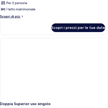
Per 2 persone
1 letto matrimoniale
Altri
Scopri di più
dettagli
per
Scopri i prezzi per le tue date
Doppia
Superior
Doppia Superior uso singolo