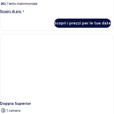
Doppia
1 letto matrimoniale
Standard
Altri
Scopri di più
uso
dettagli
singolo
per
Scopri i prezzi per le tue date
Doppia
Standard
uso
singolo
Doppia Superior
1 camera