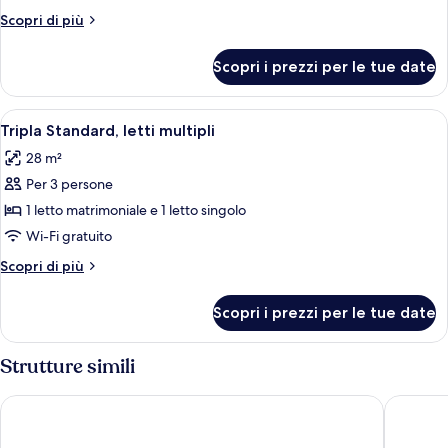
Standard
Altri
Scopri di più
con
dettagli
2
per
Scopri i prezzi per le tue date
Camera
letti
Standard
singoli,
con
Apri
Una scrivania, ferro/asse da stiro, Wi-F
2
9
2
Tripla Standard, letti multipli
tutte
letti
letti
28 m²
singoli,
le
singoli
2
Per 3 persone
foto
letti
per
1 letto matrimoniale e 1 letto singolo
singoli
Tripla
Wi-Fi gratuito
Standard,
Altri
Scopri di più
letti
dettagli
multipli
per
Scopri i prezzi per le tue date
Tripla
Standard,
letti
Strutture simili
multipli
The Parkgate Hotel
Staybrid