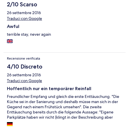
2/10 Scarso
26 settembre 2016
Traduci con Google
Awful
terrible stay, never again
Recensione verificata
4/10 Discreto
26 settembre 2016
Traduci con Google
Hoffentlich nur ein temporärer Reinfall
Freundlicher Empfang und gleich die erste Enttäuschung. "Die
Küche sei in der Sanierung und deshalb müsse man sich in der
Gegend nach einem Frühstück umsehen". Die zweite
Enttäuschung bereits durch die folgende Aussage: "Eigene
Parkplätze haben wir nicht (klingt in der Beschreibung aber
anders), suchen Sie sich einen Parkplatz in den Seitenstraßen,
heute ist das aber schwierig, weil im nahe gelegenen Butepark