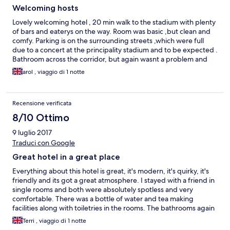
Welcoming hosts
Lovely welcoming hotel , 20 min walk to the stadium with plenty
of bars and eaterys on the way. Room was basic ,but clean and
comfy. Parking is on the surrounding streets ,which were full
due to a concert at the principality stadium and to be expected .
Bathroom across the corridor, but again wasnt a problem and
was clean . Didn't serve breakfast in the week- not sure about
arol , viaggio di 1 notte
weekends, but again as plenty of places within a few minutes
walk it wasn't a problem. Would stay again
Recensione verificata
8/10 Ottimo
9 luglio 2017
Traduci con Google
Great hotel in a great place
Everything about this hotel is great, it's modern, it's quirky, it's
friendly and its got a great atmosphere. I stayed with a friend in
single rooms and both were absolutely spotless and very
comfortable. There was a bottle of water and tea making
facilities along with toiletries in the rooms. The bathrooms again
were very clean and couldn't complain about anything in the
Terri , viaggio di 1 notte
rooms. Although singles, they weren't a bad size! The host's are