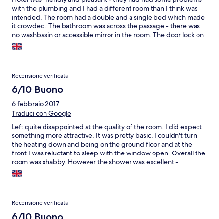
with the plumbing and I had a different room than I think was
intended. The room had a double and a single bed which made
it crowded. The bathroom was across the passage - there was
no washbasin or accessible mirror in the room. The door lock on
the room and the bathroom were rather funky. I thought the
price was high for what I got. The worse aspect was trying to
contact the hotel to arrange a late check in - the only way to do
this was through Hotels.com who kept me waiting for 20 mins
Recensione verificata
before answering and had the most annoying 'music' I have ever
heard - I will NEVER use hotels.com again. I chose this hotel
6/10 Buono
because Hotels,com said they had parking and I think I paid
6 febbraio 2017
extra for this - parking was on the street - luckily I didn't have a
Traduci con Google
bigger car
Left quite disappointed at the quality of the room. I did expect
something more attractive. It was pretty basic. I couldn't turn
the heating down and being on the ground floor and at the
front I was reluctant to sleep with the window open. Overall the
room was shabby. However the shower was excellent -
powerful. The towels were good and the bed linen fresh and
crisp. No breakfast available, which had I known prior to
booking, would have prevented me from booking.
Recensione verificata
6/10 Buono