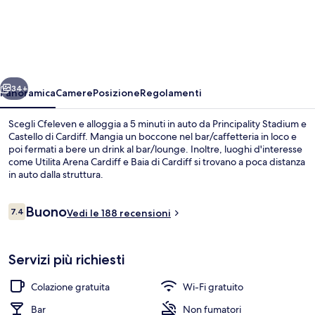
ietro
Avanti
34+
Panoramica
Camere
Posizione
Regolamenti
Scegli Cfeleven e alloggia a 5 minuti in auto da Principality Stadium e
Castello di Cardiff. Mangia un boccone nel bar/caffetteria in loco e
poi fermati a bere un drink al bar/lounge. Inoltre, luoghi d'interesse
come Utilita Arena Cardiff e Baia di Cardiff si trovano a poca distanza
in auto dalla struttura.
Recensioni
Buono
7.4
Vedi le 188 recensioni
7.4 su 10
Pasti e bevande
Servizi più richiesti
Colazione gratuita
Wi-Fi gratuito
Bar
Non fumatori