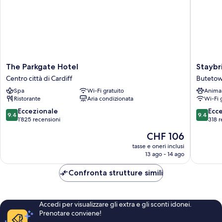
The
Staybri
The Parkgate Hotel
Staybr
Parkgate
Suites
Centro città di Cardiff
Buteto
Hotel
Cardiff
Spa
Wi-Fi gratuito
Anima
Centro
by
Ristorante
Aria condizionata
Wi-Fi 
città
IHG
di
Buteto
9.4
9.4
Eccezionale
Ecc
9.4
9.4
Cardiff
su
su
1’825 recensioni
318 r
10,
10,
Il
CHF 106
Eccezionale,
Eccezion
prezzo
1’825
318
tasse e oneri inclusi
attuale
13 ago - 14 ago
recensioni
recensio
è
CHF 106
Confronta strutture simili
Accedi per visualizzare gli extra e gli sconti idonei.
Prenotare conviene!