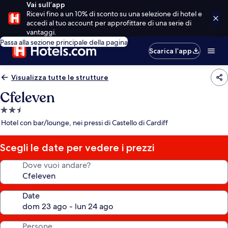
Vai sull’app
Ricevi fino a un 10% di sconto su una selezione di hotel e
accedi al tuo account per approfittare di una serie di
vantaggi.
Passa alla sezione principale della pagina
Scarica l’app
Visualizza tutte le strutture
Cfeleven
Struttura
a
Hotel con bar/lounge, nei pressi di Castello di Cardiff
2.5
stelle
Scegli le date per vedere i prezzi
Dove vuoi andare?
Date
Persone