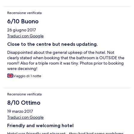
really friendly and helpful and good to talk to if you want to mix.
The bar staff were lovely and couldn't do enough for us. Loved
Recensione verificata
the quirky lounge where we had coffee before going to bed, so
different but very comfortable and relaxing. Parking was easy to
6/10 Buono
find in the surrounding streets and the location is great for local
26 giugno 2017
pubs or going into town. If I had to criticise, it would be that I
would have liked breakfast in the hotel which they don't do but
Traduci con Google
they did direct us to a lovely cafe a couple of mins walk away.
Close to the centre but needs updating.
We stay in cathedral road 3 or 4 times a year and now that we
have found this place we will definitely be going back. I would
Disappointed about the general upkeep of the hotel. Not
absolutely recommend this hotel to anyone or comfort, location
clearly stated when booking that the bathroom is OUTSIDE the
and value
room!! Also for a triple room it was tiny. Photos prior to booking
were deceiving!
Viaggio di 1 notte
Recensione verificata
8/10 Ottimo
19 marzo 2017
Traduci con Google
Friendly and welcoming hotel
Hotel was friendly and pleasant - they had had some problems