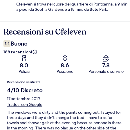
Cfeleven si trova nel cuore del quartiere di Pontcanna, a 9 min.
a piedi da Sophia Gardens e a 18 min. da Bute Park.
Recensioni su Cfeleven
Recensioni
Buono
7.4
188 recensioni
8.0
8.6
7.8
Pulizia
Posizione
Personale e servizio
Recensioni
Recensione verificata
4/10 Discreto
17 settembre 2019
Traduci con Google
The windows were dirty and the paints coming out, I stayed for
three days and they didn't change the bed, I have to as for
towels and shower gels at the evening because nonone is there
in the morning, There was no plague on the other side of the