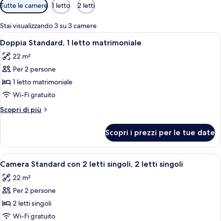
Filtri
Tutte le camere
1 letto
2 letti
disponibili
per
Stai visualizzando 3 su 3 camere
le
Apri
Una scrivania, ferro/asse da stiro, Wi-F
6
Doppia Standard, 1 letto matrimoniale
camere
tutte
22 m²
le
Per 2 persone
foto
per
1 letto matrimoniale
Doppia
Wi-Fi gratuito
Standard,
Altri
Scopri di più
1
dettagli
letto
per
Scopri i prezzi per le tue date
Doppia
matrimoniale
Standard,
1
Apri
Una scrivania, ferro/asse da stiro, Wi-F
8
letto
Camera Standard con 2 letti singoli, 2 letti singoli
tutte
matrimoniale
22 m²
le
Per 2 persone
foto
per
2 letti singoli
Camera
Wi-Fi gratuito