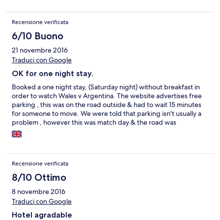
Recensione verificata
6/10 Buono
21 novembre 2016
Traduci con Google
OK for one night stay.
Booked a one night stay, (Saturday night) without breakfast in
order to watch Wales v Argentina. The website advertises free
parking , this was on the road outside & had to wait 15 minutes
for someone to move. We were told that parking isn't usually a
problem , however this was match day & the road was
extremely busy. Nice friendly welcome when we arrived , room
was spacious , but could have been cleaner. The beds were
comfortable & the ensuite was adequate (Again, this could have
been cleaner) We didn't book a breakfast, however the
Recensione verificata
Beverley Hotel down the road was open Sunday morning so we
popped in there. The hotel is in an excelent location. Cathederal
8/10 Ottimo
Rd has several friendly pubs, which are good value for food &
8 novembre 2016
drink & the City centre is only a 10 - 15 minute walk away. Was
Traduci con Google
pleased the Hotel allowed us to stay for one night only on Rugby
weekend - other hotels insist on 2 nights minimum stay.
Hotel agradable