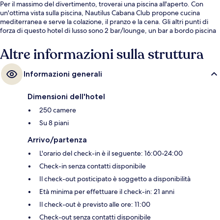
Per il massimo del divertimento, troverai una piscina all'aperto. Con
un'ottima vista sulla piscina, Nautilus Cabana Club propone cucina
mediterranea e serve la colazione, il pranzo e la cena. Gli altri punti di
forza di questo hotel di lusso sono 2 bar/lounge, un bar a bordo piscina
e una palestra aperta giorno e notte. Le recensioni dei viaggiatori
lodano il personale gentile e la posizione invidiabile.
Altre informazioni sulla struttura
Informazioni generali
Dimensioni dell'hotel
250 camere
Su 8 piani
Arrivo/partenza
L'orario del check-in è il seguente: 16:00-24:00
Check-in senza contatti disponibile
Il check-out posticipato è soggetto a disponibilità
Età minima per effettuare il check-in: 21 anni
Il check-out è previsto alle ore: 11:00
Check-out senza contatti disponibile