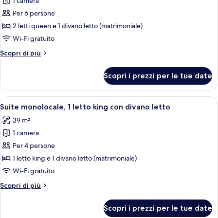
1 camera
foto
per
Per 6 persone
Suite
2 letti queen e 1 divano letto (matrimoniale)
monolocale,
Wi-Fi gratuito
letti
Altri
Scopri di più
multipli
dettagli
(Two
per
Scopri i prezzi per le tue date
Suite
Queen)
monolocale,
letti
Apri
Una camera d'albergo moderna con un l
6
multipli
Suite monolocale, 1 letto king con divano letto
tutte
(Two
39 m²
Queen)
le
1 camera
foto
per
Per 4 persone
Suite
1 letto king e 1 divano letto (matrimoniale)
monolocale,
Wi-Fi gratuito
1
Altri
Scopri di più
letto
dettagli
king
per
Scopri i prezzi per le tue date
Suite
con