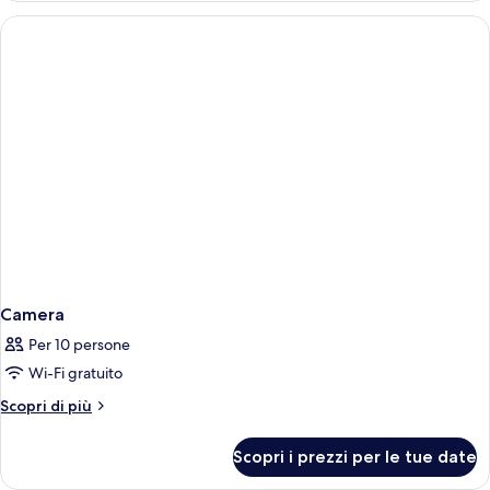
View)
letto
king
(Terrace
Pool
View)
Camera
Per 10 persone
Wi-Fi gratuito
Altri
Scopri di più
dettagli
per
Scopri i prezzi per le tue date
Camera