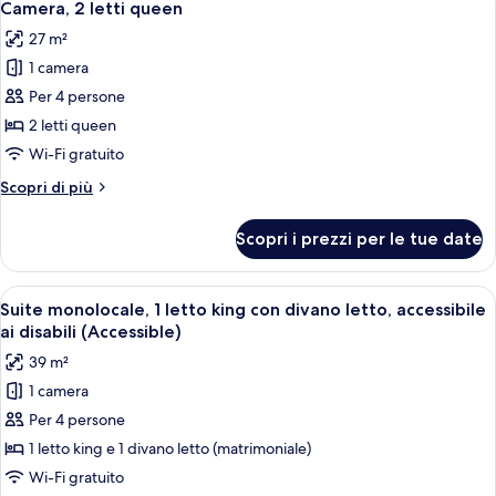
5
letto
Camera, 2 letti queen
tutte
king
27 m²
con
le
divano
1 camera
foto
letto
per
Per 4 persone
(Oceanfront)
Camera,
2 letti queen
2
Wi-Fi gratuito
letti
Altri
Scopri di più
queen
dettagli
per
Scopri i prezzi per le tue date
Camera,
2
letti
Apri
Una camera d'albergo moderna con un l
5
queen
Suite monolocale, 1 letto king con divano letto, accessibile
tutte
ai disabili (Accessible)
le
39 m²
foto
1 camera
per
Per 4 persone
Suite
monolocale,
1 letto king e 1 divano letto (matrimoniale)
1
Wi-Fi gratuito