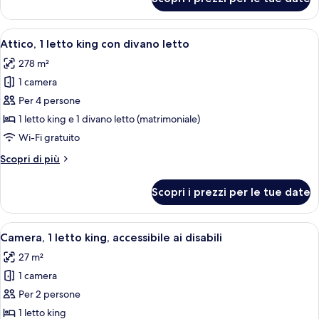
Suite,
(One
1
Bedroom
letto
Apri
Camera d'albergo con un letto grande, 
Oceanfront)
7
king
Attico, 1 letto king con divano letto
tutte
con
278 m²
divano
le
letto
1 camera
foto
(One
per
Per 4 persone
Bedroom
Attico,
Oceanfront)
1 letto king e 1 divano letto (matrimoniale)
1
Wi-Fi gratuito
letto
Altri
Scopri di più
king
dettagli
con
per
Scopri i prezzi per le tue date
Attico,
divano
1
letto
letto
Apri
Una moderna camera d'albergo con un l
4
king
Camera, 1 letto king, accessibile ai disabili
tutte
con
27 m²
divano
le
letto
1 camera
foto
per
Per 2 persone
Camera,
1 letto king