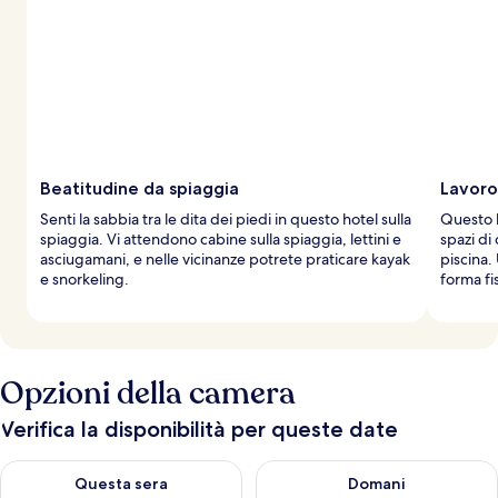
Beatitudine da spiaggia
Lavoro 
Senti la sabbia tra le dita dei piedi in questo hotel sulla
Questo h
spiaggia. Vi attendono cabine sulla spiaggia, lettini e
spazi di
asciugamani, e nelle vicinanze potrete praticare kayak
piscina.
e snorkeling.
forma fi
Opzioni della camera
Verifica la disponibilità per queste date
Verifica la disponibilità per questa sera, ago 9 - ago 10
Verifica la disponibilità per d
Questa sera
Domani