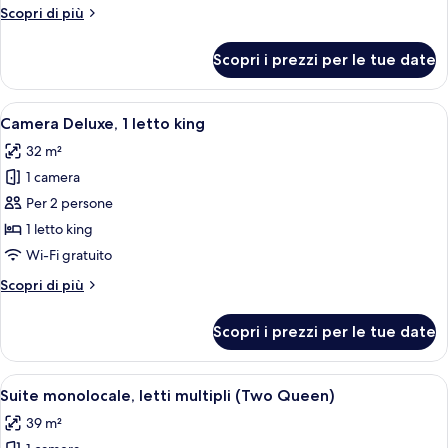
letto
Altri
Scopri di più
king
dettagli
con
per
Scopri i prezzi per le tue date
Suite
divano
monolocale,
letto,
1
Apri
Una camera d'albergo moderna con un l
accessibile
5
letto
Camera Deluxe, 1 letto king
tutte
king
ai
32 m²
con
le
disabili
divano
1 camera
foto
(Accessible)
letto,
per
Per 2 persone
accessibile
Camera
ai
1 letto king
disabili
Deluxe,
Wi-Fi gratuito
(Accessible)
1
Altri
Scopri di più
letto
dettagli
king
per
Scopri i prezzi per le tue date
Camera
Deluxe,
1
Apri
Una moderna camera d'albergo con un
6
letto
Suite monolocale, letti multipli (Two Queen)
tutte
king
39 m²
le