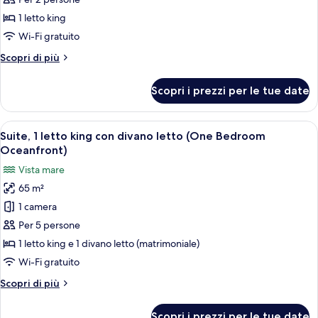
per
Camera,
1 letto king
1
Wi-Fi gratuito
letto
Altri
Scopri di più
king
dettagli
per
Scopri i prezzi per le tue date
Camera,
1
letto
Apri
Camera d'albergo moderna con un letto 
5
king
Suite, 1 letto king con divano letto (One Bedroom
tutte
Oceanfront)
le
Vista mare
foto
65 m²
per
1 camera
Suite,
1
Per 5 persone
letto
1 letto king e 1 divano letto (matrimoniale)
king
Wi-Fi gratuito
con
Altri
Scopri di più
divano
dettagli
letto
per
Scopri i prezzi per le tue date