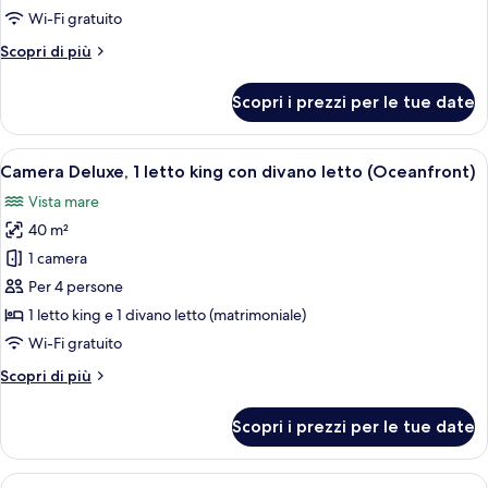
1
Wi-Fi gratuito
letto
Altri
Scopri di più
king,
dettagli
accessibile
per
Scopri i prezzi per le tue date
Camera,
ai
1
disabili
letto
Apri
Un resort con piscina immerso nel verd
7
king,
Camera Deluxe, 1 letto king con divano letto (Oceanfront)
tutte
accessibile
Vista mare
ai
le
disabili
40 m²
foto
per
1 camera
Camera
Per 4 persone
Deluxe,
1 letto king e 1 divano letto (matrimoniale)
1
Wi-Fi gratuito
letto
Altri
Scopri di più
king
dettagli
con
per
Scopri i prezzi per le tue date
divano
Camera
Deluxe,
letto
1
Apri
Una moderna camera d'albergo con una 
(Oceanfront)