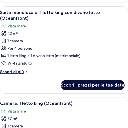
monolocale,
divano
1
Apri
Una camera d'albergo moderna con un l
letto
5
letto
Suite monolocale, 1 letto king con divano letto
tutte
king
(Oceanfront)
con
le
Vista mare
divano
foto
letto
42 m²
per
1 camera
Suite
monolocale,
Per 4 persone
1
1 letto king e 1 divano letto (matrimoniale)
letto
Wi-Fi gratuito
king
Altri
Scopri di più
con
dettagli
divano
per
Scopri i prezzi per le tue date
Suite
letto
monolocale,
(Oceanfront)
1
Apri
Un resort con piscina immerso nel verd
8
letto
Camera, 1 letto king (Oceanfront)
tutte
king
Vista mare
con
le
divano
37 m²
foto
letto
per
1 camera
(Oceanfront)