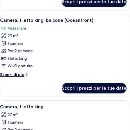
Scopri i prezzi per le tue date
Accessible)
Camera,
1
letto
Apri
Una camera d'albergo con due letti, un
6
king,
Camera, 1 letto king, balcone (Oceanfront)
tutte
balcone
Vista mare
(Oceanfront
le
Accessible)
29 m²
foto
per
1 camera
Camera,
Per 2 persone
1
1 letto king
letto
Wi-Fi gratuito
king,
Altri
Scopri di più
balcone
dettagli
(Oceanfront)
per
Scopri i prezzi per le tue date
Camera,
1
letto
Apri
Una camera d'albergo con un letto, una
4
king,
Camera, 1 letto king
tutte
balcone
27 m²
(Oceanfront)
le
1 camera
foto
Per 2 persone