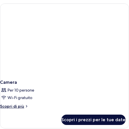
Camera
Per 10 persone
Wi-Fi gratuito
Altri
Scopri di più
dettagli
per
Scopri i prezzi per le tue date
Camera