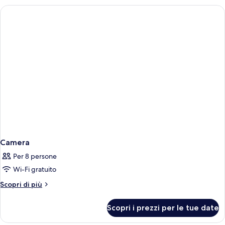
Camera
Per 8 persone
Wi-Fi gratuito
Altri
Scopri di più
dettagli
per
Scopri i prezzi per le tue date
Camera