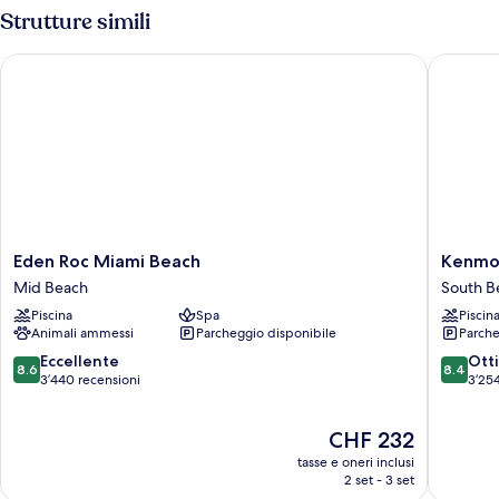
Strutture simili
Eden Roc Miami Beach
Kenmore 
Eden
Kenmor
Eden Roc Miami Beach
Kenmor
Roc
Village
Mid Beach
South B
Miami
Hotel,
Piscina
Spa
Piscin
Beach
South
Animali ammessi
Parcheggio disponibile
Parche
Mid
Beach
Beach
South
8.6
8.4
Eccellente
Ott
8.6
8.4
Beach
su
su
3’440 recensioni
3’254
10,
10,
Eccellente,
Ottimo,
Il
CHF 232
3’440
3’254
prezzo
recensioni
recensio
tasse e oneri inclusi
attuale
2 set - 3 set
è