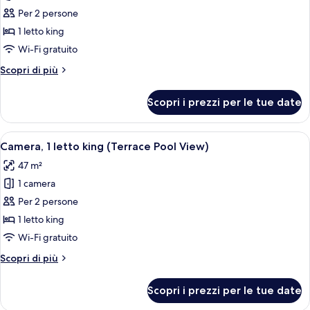
Camera,
Per 2 persone
1
1 letto king
letto
Wi-Fi gratuito
king
Altri
Scopri di più
(Oceanfront)
dettagli
per
Scopri i prezzi per le tue date
Camera,
1
letto
Apri
Una moderna camera d'albergo con un 
6
king
Camera, 1 letto king (Terrace Pool View)
tutte
(Oceanfront)
47 m²
le
1 camera
foto
per
Per 2 persone
Camera,
1 letto king
1
Wi-Fi gratuito
letto
Altri
Scopri di più
king
dettagli
(Terrace
per
Scopri i prezzi per le tue date
Camera,
Pool
1