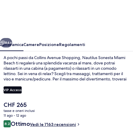
Nautilus
Sonesta
Miami
Beach
ietro
Avanti
84+
Panoramica
Camere
Posizione
Regolamenti
A pochi passi da Collins Avenue Shopping, Nautilus Sonesta Miami
Beach ti regalerà una splendida vacanza al mare, dove potrai
rilassarti in una cabina (a pagamento) o rilassarti in un comodo
lettino. Sei in vena di relax? Scegli tra massaggi, trattamenti per il
viso e manicure/pedicure. Per il massimo del divertimento, troverai
una piscina all'aperto. Con un'ottima vista sulla piscina, Nautilus
Cabana Club propone cucina mediterranea e serve la colazione, il
VIP Access
pranzo e la cena. Gli altri punti di forza di questo hotel di lusso sono
2 bar/lounge, un bar a bordo piscina e una palestra aperta giorno e
Il
CHF 265
notte. Le recensioni dei viaggiatori lodano il personale gentile e la
Sulla spiaggia, cabine (a pagamento), l
prezzo
posizione invidiabile.
tasse e oneri inclusi
attuale
11 ago - 12 ago
è
Recensioni
Ottimo
8.2
Vedi le 1'163 recensioni
CHF 265
8.2 su 10