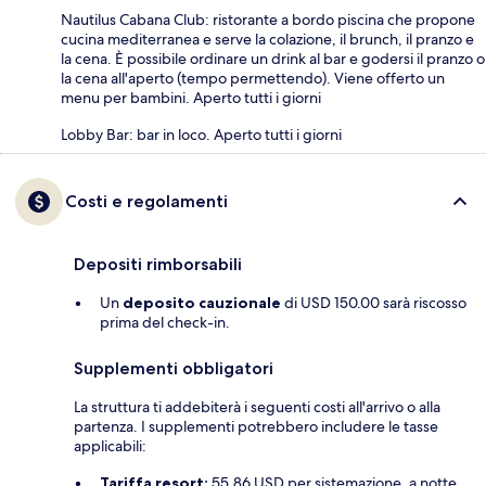
Nautilus Cabana Club: ristorante a bordo piscina che propone
cucina mediterranea e serve la colazione, il brunch, il pranzo e
la cena. È possibile ordinare un drink al bar e godersi il pranzo o
la cena all'aperto (tempo permettendo). Viene offerto un
menu per bambini. Aperto tutti i giorni
Lobby Bar: bar in loco. Aperto tutti i giorni
Costi e regolamenti
Depositi rimborsabili
Un
deposito cauzionale
di USD 150.00 sarà riscosso
prima del check-in.
Supplementi obbligatori
La struttura ti addebiterà i seguenti costi all'arrivo o alla
partenza. I supplementi potrebbero includere le tasse
applicabili:
Tariffa resort:
55.86 USD per sistemazione, a notte.