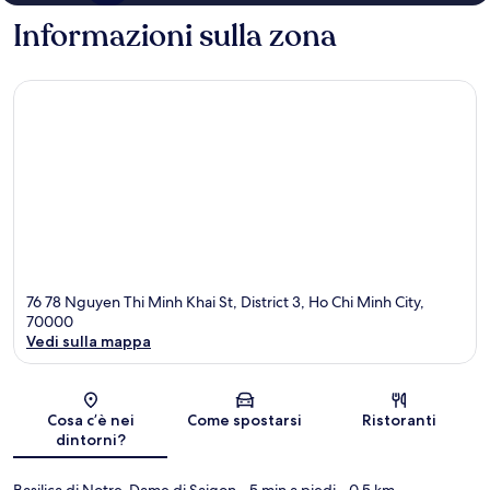
Informazioni sulla zona
76 78 Nguyen Thi Minh Khai St, District 3, Ho Chi Minh City,
70000
Vedi sulla mappa
Mappa
Cosa c’è nei
Come spostarsi
Ristoranti
dintorni?
Basilica di Notre-Dame di Saigon
- 5 min a piedi
- 0.5 km