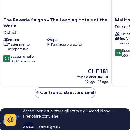
The
Mai
The Reverie Saigon - The Leading Hotels of the
Mai Ho
Reverie
House
World
District 
Saigon
Saigon
District 1
Piscin
-
Hotel
Trasfe
The
Piscina
Spa
District
aeropo
Trasferimento
Parcheggio gratuito
Leading
3
aeroportuale
9.6
Hotels
Ecc
9.6
su
of
683 
9.6
Eccezionale
9.6
10,
the
su
1’007 recensioni
Eccezion
World
10,
Il
CHF 181
683
District
Eccezionale,
prezzo
recensio
1
1’007
tasse e oneri inclusi
attuale
16 ago - 17 ago
recensioni
è
CHF 181
Confronta strutture simili
Accedi per visualizzare gli extra e gli sconti idonei.
Prenotare conviene!
Accedi
Iscriviti gratis