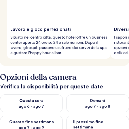
Lavoro e gioco perfezionati
Diversi
Situato nel centro città, questo hotel offre un business
I sapori 
center aperto 24 ore su 24 e sale riunioni. Dopo il
ristoran
lavoro, gli ospiti possono usufruire dei servizi della spa
opzioni 
e gustare l'happy hour al bar.
deliziosi
Opzioni della camera
Verifica la disponibilità per queste date
Verifica la disponibilità per questa sera, ago 6 - ago 7
Verifica la disponibilità per d
Questa sera
Domani
ago 6 - ago 7
ago 7 - ago 8
Verifica la disponibilità per questo fine settimana, ago 7 - ago
Verifica la disponibilità per il
Questo fine settimana
Il prossimo fine
settimana
ago 7 - ago 9