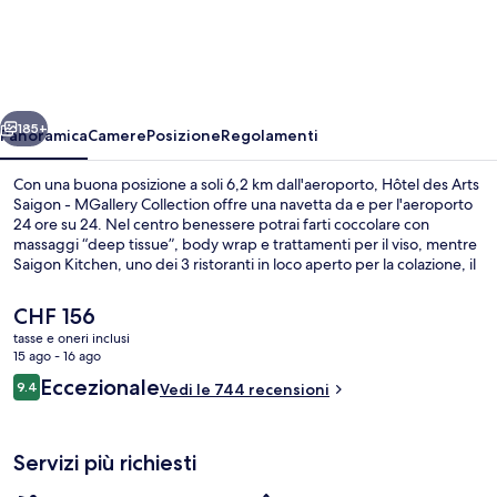
des
Arts
Saigon
-
ietro
Avanti
MGallery
185+
Panoramica
Camere
Posizione
Regolamenti
Collection
Con una buona posizione a soli 6,2 km dall'aeroporto, Hôtel des Arts
Saigon - MGallery Collection offre una navetta da e per l'aeroporto
24 ore su 24. Nel centro benessere potrai farti coccolare con
massaggi “deep tissue”, body wrap e trattamenti per il viso, mentre
Saigon Kitchen, uno dei 3 ristoranti in loco aperto per la colazione, il
pranzo e la cena, ti permetterà di assaggiare le specialità della
cucina locale e internazionale. Gli altri punti di forza di questo hotel
Il
CHF 156
di lusso sono una piscina all'aperto, un bar a bordo piscina e una
prezzo
tasse e oneri inclusi
palestra aperta giorno e notte. Altri viaggiatori apprezzano il
attuale
15 ago - 16 ago
personale gentile della struttura. I mezzi pubblici sono a poca
Piscina all'aperto, con ingresso dalle 06
è
Recensioni
distanza: Stazione metro di Opera House è a 14 min a piedi.
Eccezionale
9.4
Vedi le 744 recensioni
CHF 156
9.4 su 10
Servizi più richiesti