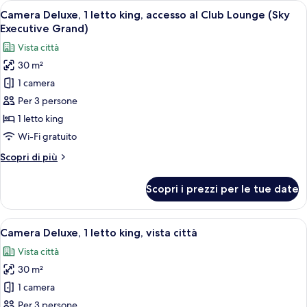
Apri
Camera d'albergo con un letto grande, u
(Sky
9
letto
Camera Deluxe, 1 letto king, accesso al Club Lounge (Sky
tutte
Executive)
king,
Executive Grand)
accesso
le
Vista città
al
foto
Club
30 m²
per
Lounge
1 camera
Camera
(Sky
Executive)
Deluxe,
Per 3 persone
1
1 letto king
letto
Wi-Fi gratuito
king,
Altri
Scopri di più
accesso
dettagli
al
per
Scopri i prezzi per le tue date
Camera
Club
Deluxe,
Lounge
1
Apri
Una camera d'albergo con un letto grand
(Sky
8
letto
Camera Deluxe, 1 letto king, vista città
tutte
Executive
king,
Vista città
accesso
le
Grand)
al
30 m²
foto
Club
per
1 camera
Lounge
Camera
(Sky
Per 3 persone