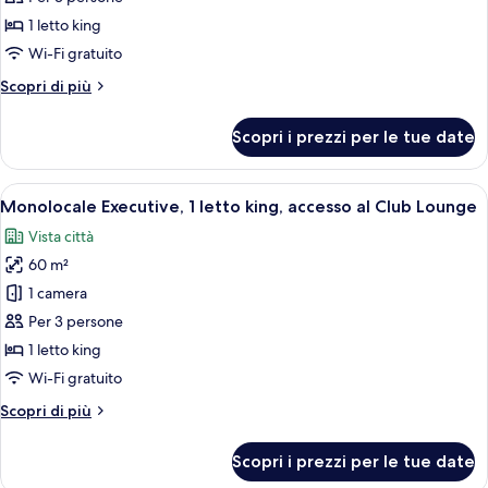
Executive
Deluxe,
1 letto king
Grand)
1
Wi-Fi gratuito
letto
Altri
Scopri di più
king,
dettagli
vista
per
Scopri i prezzi per le tue date
città
Camera
Deluxe,
1
Apri
Biancheria da letto ipoallergenica, mi
10
letto
Monolocale Executive, 1 letto king, accesso al Club Lounge
tutte
king,
Vista città
vista
le
città
60 m²
foto
per
1 camera
Monolocale
Per 3 persone
Executive,
1 letto king
1
Wi-Fi gratuito
letto
Altri
Scopri di più
king,
dettagli
accesso
per
Scopri i prezzi per le tue date
al
Monolocale
Executive,