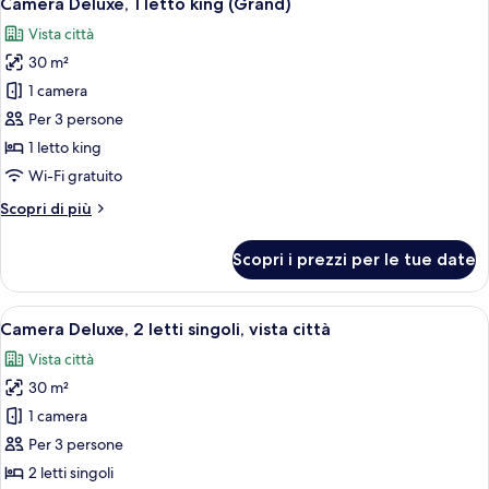
Camera Deluxe, 1 letto king (Grand)
tutte
Executive)
singoli,
Vista città
accesso
le
al
30 m²
foto
Club
per
1 camera
Lounge
Camera
(Sky
Per 3 persone
Executive)
Deluxe,
1 letto king
1
Wi-Fi gratuito
letto
Altri
Scopri di più
king
dettagli
(Grand)
per
Scopri i prezzi per le tue date
Camera
Deluxe,
1
Apri
Camera d'hotel con un'ampia finestra ch
7
letto
Camera Deluxe, 2 letti singoli, vista città
tutte
king
Vista città
(Grand)
le
30 m²
foto
per
1 camera
Camera
Per 3 persone
Deluxe,
2 letti singoli