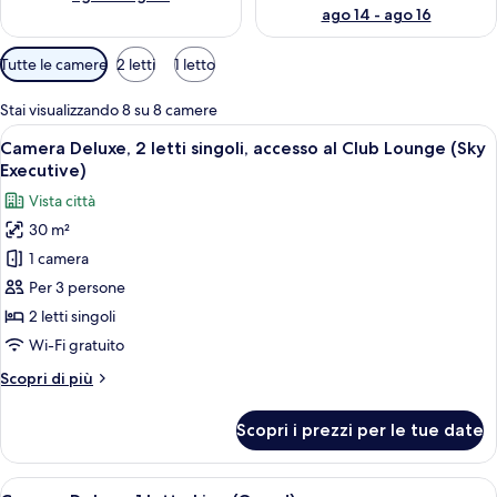
ago 14 - ago 16
Filtri
Tutte le camere
2 letti
1 letto
disponibili
per
Stai visualizzando 8 su 8 camere
le
Apri
Camera d'hotel con un'ampia finestra ch
7
Camera Deluxe, 2 letti singoli, accesso al Club Lounge (Sky
camere
tutte
Executive)
le
Vista città
foto
30 m²
per
1 camera
Camera
Deluxe,
Per 3 persone
2
2 letti singoli
letti
Wi-Fi gratuito
singoli,
Altri
Scopri di più
accesso
dettagli
al
per
Scopri i prezzi per le tue date
Camera
Club
Deluxe,
Lounge
2
Apri
Una camera d'albergo con un letto gra
(Sky
9
letti