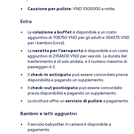
Cauzione per pulizie:
VND 1000000 a notte.
Extra
La
colazione a buffet
è disponibile a un costo
aggiuntivo di 708750 VND per gli adulti e 354375 VND
per i bambini (circa).
La
navetta per l'aeroporto
è disponibile a un costo
aggiuntivo di 2154600 VND per veicolo. La durata del
trasferimento è di solo andata, e il numero massimo di
passeggeri è 2.
Il
check-in anticipato
può essere concordato previa
disponibilità e pagando un supplemento.
Il
check-out posticipato
può essere concordato
previa disponibilità e pagando un supplemento.
La struttura offre un
servizio di pulizie
a pagamento.
Bambini e letti aggiuntivi
Il servizio babysitter in camera è disponibile a
pagamento