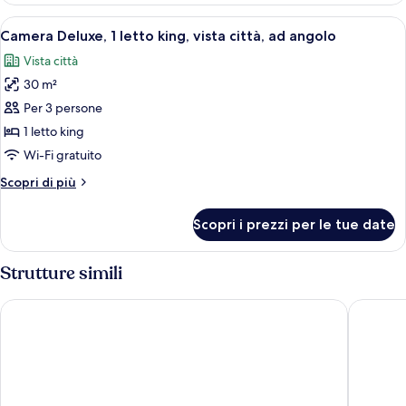
Club
1
Apri
Camera d'albergo con un letto grande, u
Lounge
7
letto
Camera Deluxe, 1 letto king, vista città, ad angolo
tutte
king,
Vista città
accesso
le
al
30 m²
foto
Club
per
Per 3 persone
Lounge
Camera
1 letto king
Deluxe,
Wi-Fi gratuito
1
Altri
Scopri di più
letto
dettagli
king,
per
Scopri i prezzi per le tue date
Camera
vista
Deluxe,
città,
1
Strutture simili
ad
letto
angolo
king,
The Reverie Saigon - The Leading Hotels of the World
Mai Hous
vista
città,
ad
angolo