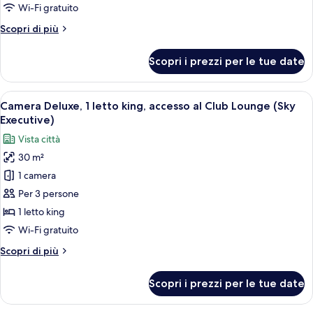
2
Wi-Fi gratuito
letti
Altri
Scopri di più
singoli,
dettagli
vista
per
Scopri i prezzi per le tue date
città
Camera
Deluxe,
2
Apri
Una moderna camera d'albergo con un le
8
letti
Camera Deluxe, 1 letto king, accesso al Club Lounge (Sky
tutte
singoli,
Executive)
vista
le
Vista città
città
foto
30 m²
per
1 camera
Camera
Deluxe,
Per 3 persone
1
1 letto king
letto
Wi-Fi gratuito
king,
Altri
Scopri di più
accesso
dettagli
al
per
Scopri i prezzi per le tue date
Camera
Club
Deluxe,
Lounge
1