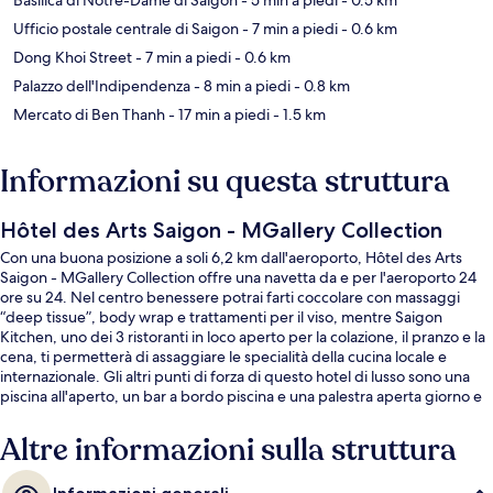
Ufficio postale centrale di Saigon
- 7 min a piedi
- 0.6 km
Dong Khoi Street
- 7 min a piedi
- 0.6 km
Palazzo dell'Indipendenza
- 8 min a piedi
- 0.8 km
Mercato di Ben Thanh
- 17 min a piedi
- 1.5 km
Informazioni su questa struttura
Hôtel des Arts Saigon - MGallery Collection
Con una buona posizione a soli 6,2 km dall'aeroporto, Hôtel des Arts
Saigon - MGallery Collection offre una navetta da e per l'aeroporto 24
ore su 24. Nel centro benessere potrai farti coccolare con massaggi
“deep tissue”, body wrap e trattamenti per il viso, mentre Saigon
Kitchen, uno dei 3 ristoranti in loco aperto per la colazione, il pranzo e la
cena, ti permetterà di assaggiare le specialità della cucina locale e
internazionale. Gli altri punti di forza di questo hotel di lusso sono una
piscina all'aperto, un bar a bordo piscina e una palestra aperta giorno e
notte. Altri viaggiatori apprezzano il personale gentile della struttura. I
mezzi pubblici sono a poca distanza: Stazione metro di Opera House è a
Altre informazioni sulla struttura
14 min a piedi.