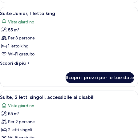
1
letto
Apri
Un bagno moderno con una vasca frees
21
king
Suite Junior, 1 letto king
tutte
(Beach)
Vista giardino
le
55 m²
foto
per
Per 3 persone
Suite
1 letto king
Junior,
Wi-Fi gratuito
1
Altri
Scopri di più
letto
dettagli
king
per
Scopri i prezzi per le tue date
Suite
Junior,
1
Apri
Biancheria da letto ipoallergenica, cop
7
letto
Suite, 2 letti singoli, accessibile ai disabili
tutte
king
Vista giardino
le
55 m²
foto
per
Per 2 persone
Suite,
2 letti singoli
2
Wi-Fi gratuito