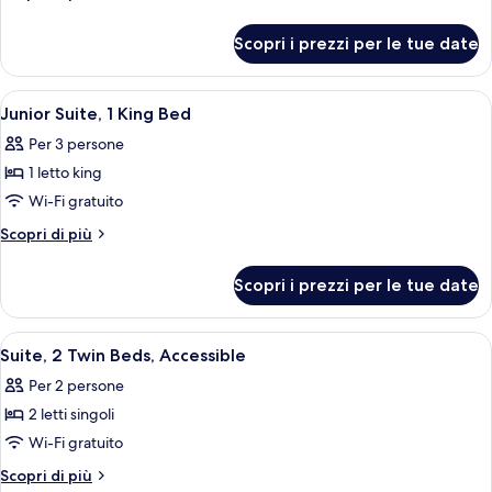
1
dettagli
per
King
Scopri i prezzi per le tue date
Villa,
Bed
1
(Beach)
King
Apri
Camera d'albergo con un letto grande,
7
Bed
Junior Suite, 1 King Bed
tutte
(Beach)
Per 3 persone
le
1 letto king
foto
per
Wi-Fi gratuito
Junior
Altri
Scopri di più
Suite,
dettagli
per
1
Scopri i prezzi per le tue date
Junior
King
Suite,
Bed
1
Apri
Una camera d'albergo con due letti, una
5
King
Suite, 2 Twin Beds, Accessible
tutte
Bed
Per 2 persone
le
2 letti singoli
foto
per
Wi-Fi gratuito
Suite,
Altri
Scopri di più