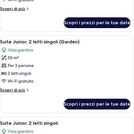
letti
Altri
Scopri di più
singoli,
dettagli
accessibile
per
Scopri i prezzi per le tue date
Suite,
ai
2
disabili
letti
Apri
Camera d'albergo con due letti, un tavo
15
singoli,
Suite Junior, 2 letti singoli (Garden)
tutte
accessibile
Vista giardino
ai
le
disabili
55 m²
foto
per
Per 3 persone
Suite
2 letti singoli
Junior,
Wi-Fi gratuito
2
Altri
Scopri di più
letti
dettagli
singoli
per
Scopri i prezzi per le tue date
Suite
(Garden)
Junior,
2
Apri
Camera d'albergo con due letti, un tavo
16
letti
Suite Junior, 2 letti singoli
tutte
singoli
Vista giardino
(Garden)
le