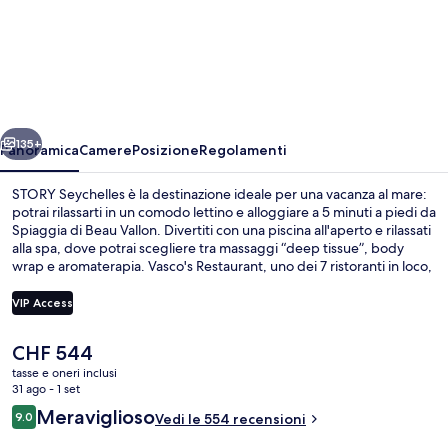
STORY
Seychelles
ietro
Avanti
135+
Panoramica
Camere
Posizione
Regolamenti
STORY Seychelles è la destinazione ideale per una vacanza al mare:
potrai rilassarti in un comodo lettino e alloggiare a 5 minuti a piedi da
Spiaggia di Beau Vallon. Divertiti con una piscina all'aperto e rilassati
alla spa, dove potrai scegliere tra massaggi “deep tissue”, body
wrap e aromaterapia. Vasco's Restaurant, uno dei 7 ristoranti in loco,
propone cucina internazionale e serve la colazione e la cena. Gli altri
punti di forza di questo resort di lusso sono un miniclub per bambini
VIP Access
(gratuito), un bar a bordo piscina e una palestra aperta giorno e
notte. Altri viaggiatori apprezzano il personale gentile della
Il
CHF 544
struttura.
Esterni
prezzo
tasse e oneri inclusi
attuale
31 ago - 1 set
è
Recensioni
Meraviglioso
9.0
Vedi le 554 recensioni
CHF 544
9.0 su 10