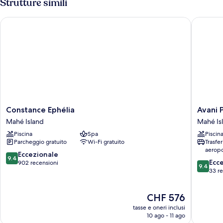
Strutture simili
Garden)
Constance Ephélia
Avani Pl
Constance
Avani
Constance Ephélia
Avani 
Ephélia
Plus
Mahé Island
Mahé Is
Mahé
Barbaro
Piscina
Spa
Piscin
Island
Seychell
Parcheggio gratuito
Wi-Fi gratuito
Trasfe
Mahé
aeropo
Island
9.4
Eccezionale
9.4
9.4
Ecc
su
902 recensioni
9.4
su
33 r
10,
10,
Eccezionale,
Eccezion
902
Il
CHF 576
33
recensioni
prezzo
recensio
tasse e oneri inclusi
attuale
10 ago - 11 ago
è