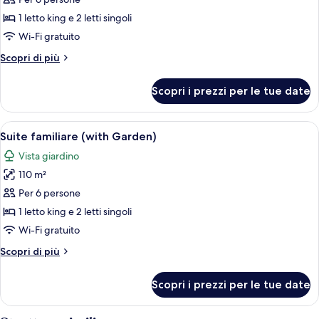
per
Suite
1 letto king e 2 letti singoli
familiare,
Wi-Fi gratuito
balcone
Altri
Scopri di più
dettagli
per
Scopri i prezzi per le tue date
Suite
familiare,
balcone
Apri
Camera d'albergo con un letto, due pol
5
Suite familiare (with Garden)
tutte
Vista giardino
le
110 m²
foto
per
Per 6 persone
Suite
1 letto king e 2 letti singoli
familiare
Wi-Fi gratuito
(with
Altri
Scopri di più
Garden)
dettagli
per
Scopri i prezzi per le tue date
Suite
familiare
(with