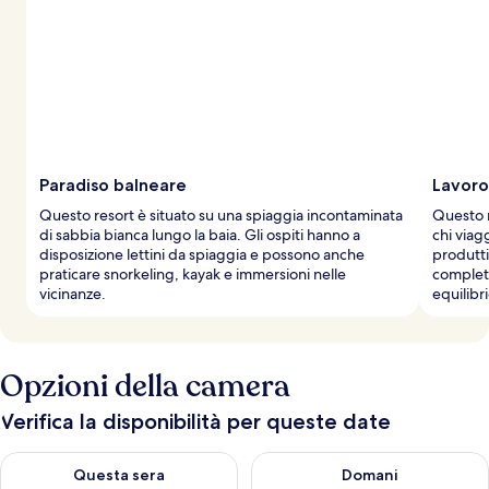
Paradiso balneare
Lavoro 
Questo resort è situato su una spiaggia incontaminata
Questo r
di sabbia bianca lungo la baia. Gli ospiti hanno a
chi viag
disposizione lettini da spiaggia e possono anche
produttiv
praticare snorkeling, kayak e immersioni nelle
completi
vicinanze.
equilibri
Opzioni della camera
Verifica la disponibilità per queste date
Verifica la disponibilità per questa sera, ago 8 - ago 9
Verifica la disponibilità per d
Questa sera
Domani