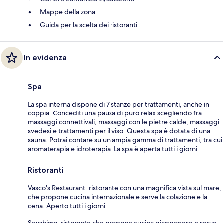
Mappe della zona
Guida per la scelta dei ristoranti
In evidenza
Spa
La spa interna dispone di 7 stanze per trattamenti, anche in
coppia. Concediti una pausa di puro relax scegliendo fra
massaggi connettivali, massaggi con le pietre calde, massaggi
svedesi e trattamenti per il viso. Questa spa è dotata di una
sauna. Potrai contare su un'ampia gamma di trattamenti, tra cui
aromaterapia e idroterapia. La spa è aperta tutti i giorni.
Ristoranti
Vasco's Restaurant: ristorante con una magnifica vista sul mare,
che propone cucina internazionale e serve la colazione e la
cena. Aperto tutti i giorni
Seyshima: ristorante che propone cucina giapponese e serve