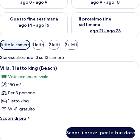
ago 8 - ago 9
ago 9 - ago 10
Verifica la disponibilità per questo fine settimana, ago 14 - ag
Verifica la disponibilità per i
Questo fine settimana
Il prossimo fine
settimana
ago 14 - ago 16
ago 21 - ago 23
Filtri
Tutte le camere
1 letto
2 letti
3+ letti
disponibili
per
Stai visualizzando 13 su 13 camere
le
Apri
Vista dalla camera
9
Villa, 1 letto king (Beach)
camere
tutte
Vista oceano parziale
le
150 m²
foto
per
Per 3 persone
Villa,
1 letto king
1
Wi-Fi gratuito
letto
Altri
Scopri di più
king
dettagli
(Beach)
per
Scopri i prezzi per le tue date
Villa,