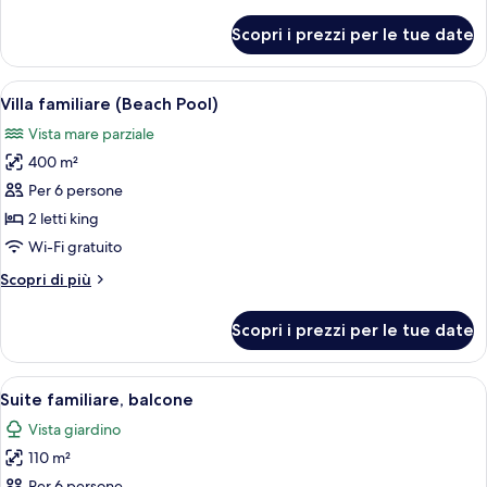
2
dettagli
per
Twin
Scopri i prezzi per le tue date
Suite,
Beds,
2
Accessible
Twin
Apri
Biancheria da letto ipoallergenica, cop
9
Beds,
Villa familiare (Beach Pool)
tutte
Accessible
Vista mare parziale
le
400 m²
foto
per
Per 6 persone
Villa
2 letti king
familiare
Wi-Fi gratuito
(Beach
Altri
Scopri di più
Pool)
dettagli
per
Scopri i prezzi per le tue date
Villa
familiare
(Beach
Apri
Una stanza con una porta vetrata che d
7
Pool)
Suite familiare, balcone
tutte
Vista giardino
le
110 m²
foto
Per 6 persone