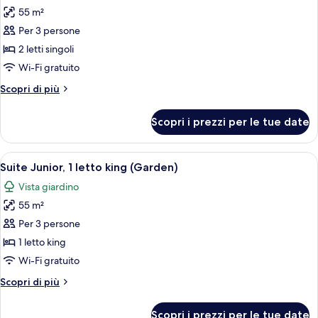
55 m²
foto
per
Per 3 persone
Suite
2 letti singoli
Junior,
Wi-Fi gratuito
2
Altri
Scopri di più
letti
dettagli
singoli
per
Scopri i prezzi per le tue date
Suite
Junior,
2
Apri
Un grande letto con lenzuola bianche
17
letti
Suite Junior, 1 letto king (Garden)
tutte
singoli
Vista giardino
le
55 m²
foto
per
Per 3 persone
Suite
1 letto king
Junior,
Wi-Fi gratuito
1
Altri
Scopri di più
letto
dettagli
king
per
Scopri i prezzi per le tue date