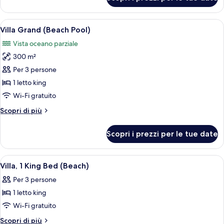
Suite
(Garden)
Junior,
1
Apri
Un'ampia sala da pranzo con un tavolo 
12
letto
Villa Grand (Beach Pool)
tutte
king
Vista oceano parziale
(Garden)
le
300 m²
foto
per
Per 3 persone
Villa
1 letto king
Grand
Wi-Fi gratuito
(Beach
Altri
Scopri di più
Pool)
dettagli
per
Scopri i prezzi per le tue date
Villa
Grand
(Beach
Apri
Una camera d'hotel con un letto, una s
8
Pool)
Villa, 1 King Bed (Beach)
tutte
Per 3 persone
le
1 letto king
foto
per
Wi-Fi gratuito
Villa,
Altri
Scopri di più