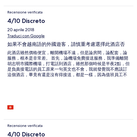
Recensione verificata
4/10 Discreto
20 aprile 2018
Traduci con Google
如果不會越南語的外國遊客，請慎重考慮選擇此酒店否
此酒店雖然價格便宜，離開機場不遠，但是論房間，論配套，論
服務，根本是非常差。 首先，論機場免費接送服務，我準備離開
胡志明市國際機場，打電話到酒店，雖然那個時候是半夜2點，但
是負責接電話的員工原來一句英文也不會，我就發覺我不應該訂
這個酒店，畢竟有還是沒有得接送，都是一樣，因為值班員工不
會英文而答不到顧客，也就是本人。 其次，酒店位於橫街窄巷，
的士司機要多次問人才找到。 第三，酒店所在的小街道晚上燈光
昏暗，給不到人一份安全感。而且當我到達酒店，大門竟然下了
鐵閘，門外只有一個保安，要耗一點時間才溝通到，才知道我是
在這裡入住。 酒店所謂大堂的值班人員根本不會說英文，然後我
半夜2點多入住，我問他關於房裡面的免費瓶裝水的問題，他根本
答不出。 另外可能這個是小型旅館的緣故，大堂和所住樓層通道
在我半夜2點辦理入住的時候，燈光昏暗的程度用陰森來形容。
到了我住的206房間，空氣不怎樣流通。空調是對住床頭吹，開
Recensione verificata
了空調，晚上睡覺因為空調對本人的頭吹，導致本人半夜頭痛醒
4/10 Discreto
來。 另外，房間的窗戶外面是一道磚墻，而該墻壁和我房間窗戶