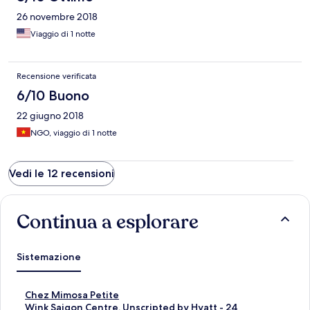
26 novembre 2018
Viaggio di 1 notte
Recensione verificata
6/10 Buono
22 giugno 2018
NGO, viaggio di 1 notte
Vedi le 12 recensioni
Continua a esplorare
Sistemazione
L
Chez Mimosa Petite
i
L
Wink Saigon Centre, Unscripted by Hyatt - 24