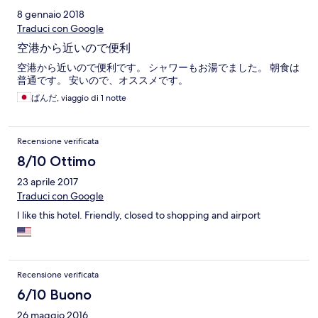
玻璃才不足幾吋距離，除了看不到外面的景色天色之外，還有安
8 gennaio 2018
全隱患，就是如果酒店房門附近發生火災，基本上住客都被烤
Traduci con Google
死。 房間淋浴的地方去水非常慢，淋浴水壓不足。 房間所謂的免
費瓶裝水要慢慢細心找，才發覺在冰箱裡面，但是冰箱根本沒有
空港から近いので便利
插電源，故此稱不上是冰箱。 房間的電源插座非常少，只有床頭
空港から近いので便利です。 シャワーもお湯でました。 朝食は
一個。 酒店大廳就是次日早餐的地方，但是，坐得環境不舒適，
普通です。 安いので、オススメです。
根本無餐廳感覺。 論早餐，飲料款式不多，吃的款式好像都挺
多，但是分量不多，而且沒有熱騰騰及新鮮的感覺。不過唯一比
ぱんだ, viaggio di 1 notte
較可以稱得上美味的就是那個越南特色豬肉片米粉。（附上圖片
為證） 如果要把行李寄存在酒店，就要留意，酒店基本上沒有獨
立幫客人擺放行李的獨立房間，全部要酒店值班人員的行李就放
Recensione verificata
在櫃檯附近，一個廢棄了的水池。 早上值班的酒店人員除了負責
8/10 Ottimo
廚房的阿姨會一點點英文之外，一男一女的服務人員根本不會英
文。所以大家要善用酒店的wifi，和谷歌翻譯網頁，把內容翻譯成
23 aprile 2017
為越南文，那麼就可以更準確讓酒店員工理解你所發問的。 另外
Traduci con Google
check out的時候，不是讓房務部職員去點算住客所消耗房裡面的
飲品，而是他們反而問客人消耗了多少瓶礦泉水，我問是否免
I like this hotel. Friendly, closed to shopping and airport
費，他們說要收費，後來我反駁，hotels.com訂房的時候寫有免
費瓶裝水，我說我喝了一瓶，酒店職員才沒有收我費用。 不過他
們還肯接他們的電話讓我撥打越南本地的手機號碼。 另外，因為
機場以美金兌換越南盾的匯率比較差，所以本人當天早上以100
Recensione verificata
美元在酒店櫃檯成功兌換2200000越南盾，不過如果要在酒店兌
換美元零鈔，他們是無法幫忙，他們頂多告訴客人去銀行換美元
6/10 Buono
零鈔。 正所謂一分錢一分貨，這個酒店不能用機場對面的ibis
hotel的水平來比較。
26 maggio 2016