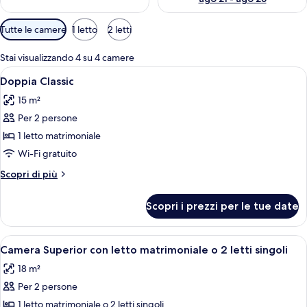
Filtri
Tutte le camere
1 letto
2 letti
disponibili
per
Stai visualizzando 4 su 4 camere
le
Apri
Una camera d'albergo con un letto gran
6
Doppia Classic
camere
tutte
15 m²
le
Per 2 persone
foto
per
1 letto matrimoniale
Doppia
Wi-Fi gratuito
Classic
Altri
Scopri di più
dettagli
per
Scopri i prezzi per le tue date
Doppia
Classic
Apri
Camera d'albergo con due letti, pavimen
9
Camera Superior con letto matrimoniale o 2 letti singoli
tutte
18 m²
le
Per 2 persone
foto
per
1 letto matrimoniale o 2 letti singoli