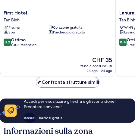
First
Lanura
First Hotel
Lanura
Hotel
Saigon
Tan Binh
Tan Bin
Tan
Boutiqu
Piscina
Colazione gratuita
Wi-Fi 
Binh
Hotel
Spa
Parcheggio gratuito
Lavand
Tan
Binh
8.2
8.4
Ottimo
Ott
8.2
8.4
su
su
1’003 recensioni
8 rec
10,
10,
Ottimo,
Ottimo,
Il
CHF 35
1’003
8
prezzo
tasse e oneri inclusi
recensioni
recensio
attuale
23 ago - 24 ago
è
CHF 35
Confronta strutture simili
Accedi per visualizzare gli extra e gli sconti idonei.
Prenotare conviene!
Accedi
Iscriviti gratis
Informazioni sulla zona