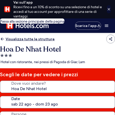
Vai sull’app
Ricevi fino a un 10% di sconto su una selezione di hotel e
accedi al tuo account per approfittare di una serie di
vantaggi.
Passa alla sezione principale della pagina
Scarica l’app
Visualizza tutte le strutture
Hoa De Nhat Hotel
Struttura
a
Hotel con ristorante, nei pressi di Pagoda di Giac Lam
3.0
stelle
Scegli le date per vedere i prezzi
Dove vuoi andare?
Date
Persone