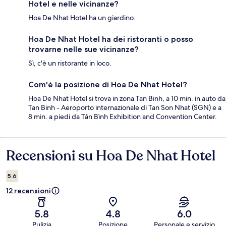
Hotel e nelle vicinanze?
Hoa De Nhat Hotel ha un giardino.
Hoa De Nhat Hotel ha dei ristoranti o posso
trovarne nelle sue vicinanze?
Sì, c'è un ristorante in loco.
Com'è la posizione di Hoa De Nhat Hotel?
Hoa De Nhat Hotel si trova in zona Tan Binh, a 10 min. in auto da
Tan Binh - Aeroporto internazionale di Tan Son Nhat (SGN) e a
8 min. a piedi da Tân Bình Exhibition and Convention Center.
Recensioni su Hoa De Nhat Hotel
Recensioni
5.6
12 recensioni
5.8
4.8
6.0
Pulizia
Posizione
Personale e servizio