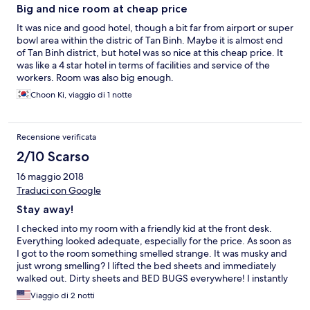
Big and nice room at cheap price
It was nice and good hotel, though a bit far from airport or super
bowl area within the distric of Tan Binh. Maybe it is almost end
of Tan Binh district, but hotel was so nice at this cheap price. It
was like a 4 star hotel in terms of facilities and service of the
workers. Room was also big enough.
Choon Ki, viaggio di 1 notte
Recensione verificata
2/10 Scarso
16 maggio 2018
Traduci con Google
Stay away!
I checked into my room with a friendly kid at the front desk.
Everything looked adequate, especially for the price. As soon as
I got to the room something smelled strange. It was musky and
just wrong smelling? I lifted the bed sheets and immediately
walked out. Dirty sheets and BED BUGS everywhere! I instantly
went back to the front desk and said I'm not staying here. The
Viaggio di 2 notti
kid looked at me surprised and said ok bye. done and done.