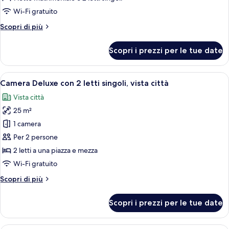
Camera
Wi-Fi gratuito
Superior
Altri
Scopri di più
con
dettagli
letto
per
Scopri i prezzi per le tue date
Camera
matrimoniale
Superior
o
con
Apri
Una camera d'albergo con un letto, una
2
7
letto
Camera Deluxe con 2 letti singoli, vista città
tutte
matrimoniale
letti
Vista città
o
le
singoli
2
25 m²
foto
letti
per
1 camera
singoli
Camera
Per 2 persone
Deluxe
2 letti a una piazza e mezza
con
Wi-Fi gratuito
2
Altri
Scopri di più
letti
dettagli
singoli,
per
Scopri i prezzi per le tue date
vista
Camera
Deluxe
città
con
Una camera d'albergo con due letti, un