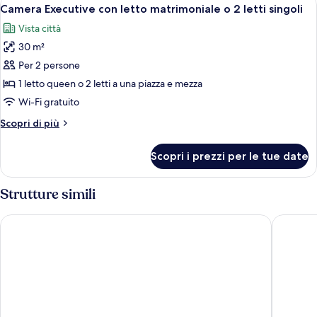
Apri
7
2
Camera Executive con letto matrimoniale o 2 letti singoli
tutte
letti
Vista città
singoli,
le
vista
30 m²
foto
città
per
Per 2 persone
Camera
1 letto queen o 2 letti a una piazza e mezza
Executive
Wi-Fi gratuito
con
Altri
Scopri di più
letto
dettagli
matrimoniale
per
Scopri i prezzi per le tue date
Camera
o
Executive
2
con
Strutture simili
letti
letto
singoli
matrimoniale
First Hotel
Lanura S
o
2
letti
singoli