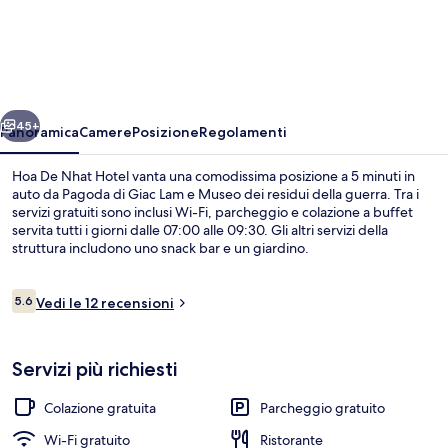
De
Nhat
Hotel
ietro
Avanti
45+
Panoramica
Camere
Posizione
Regolamenti
Hoa De Nhat Hotel vanta una comodissima posizione a 5 minuti in
auto da Pagoda di Giac Lam e Museo dei residui della guerra. Tra i
servizi gratuiti sono inclusi Wi-Fi, parcheggio e colazione a buffet
servita tutti i giorni dalle 07:00 alle 09:30. Gli altri servizi della
struttura includono uno snack bar e un giardino.
Recensioni
5.6
Vedi le 12 recensioni
5.6 su 10
Ristorante
Servizi più richiesti
Colazione gratuita
Parcheggio gratuito
Wi-Fi gratuito
Ristorante