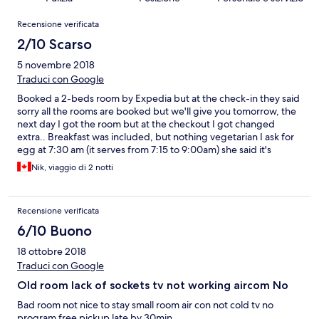
Recensioni
Recensione verificata
2/10 Scarso
5 novembre 2018
Traduci con Google
Booked a 2-beds room by Expedia but at the check-in they said
sorry all the rooms are booked but we'll give you tomorrow, the
next day I got the room but at the checkout I got changed
extra.. Breakfast was included, but nothing vegetarian I ask for
egg at 7:30 am (it serves from 7:15 to 9:00am) she said it's
finished I just have toasted bread and butter,,, Room cleanness
Nik, viaggio di 2 notti
is a terrible,, There is a window in the room but it covered by
brick wall, even though you open it there is no air comes and
goes.,,, The staff are not friendly, i have a habit of asking
Recensione verificata
questions with a smile on my face but hardly I could get a smile
back,, I didn't feel welcome at this hotel at all..
6/10 Buono
18 ottobre 2018
Traduci con Google
Old room lack of sockets tv not working aircom No
Bad room not nice to stay small room air con not cold tv no
program free pickup late by 30min