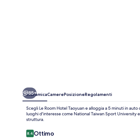
Taoyuan
85+
Panoramica
Camere
Posizione
Regolamenti
Scegli Le Room Hotel Taoyuan e alloggia a 5 minuti in aut
luoghi d'interesse come National Taiwan Sport University e 
struttura.
Recensioni
Ottimo
8.4
8.4 su 10