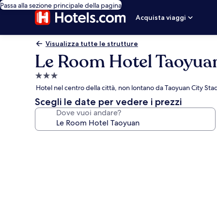
Passa alla sezione principale della pagina
Acquista viaggi
Visualizza tutte le strutture
Le Room Hotel Taoyua
Struttura
a
Hotel nel centro della città, non lontano da Taoyuan City St
3.0
Scegli le date per vedere i prezzi
stelle
Dove vuoi andare?
Galleria
fotografica
per
Le
Room
Hotel