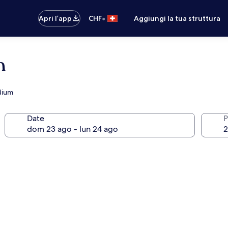
•
Apri l’app
CHF
Aggiungi la tua struttura
n
adium
Date
P