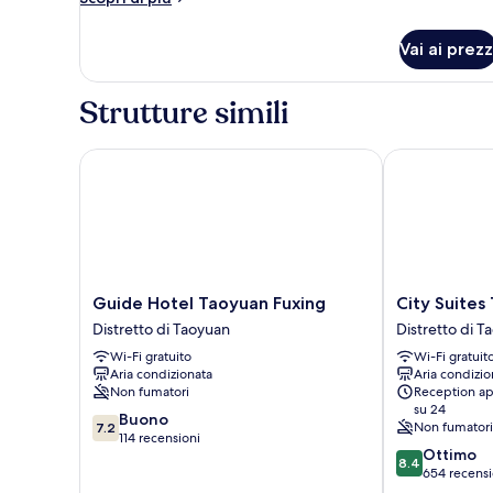
Double
dettagli
per
Room
Vai ai prezz
Deluxe
Double
Room
Strutture simili
Guide Hotel Taoyuan Fuxing
City Suites T
Guide
City
Guide Hotel Taoyuan Fuxing
City Suites
Hotel
Suites
Distretto di Taoyuan
Distretto di T
Taoyuan
Taoyuan
Wi-Fi gratuito
Wi-Fi gratuit
Fuxing
Station
Aria condizionata
Aria condizio
Distretto
Distretto
Non fumatori
Reception ap
di
di
su 24
7.2
Taoyuan
Buono
Taoyuan
Non fumatori
7.2
su
114 recensioni
8.4
Ottimo
10,
8.4
su
654 recensi
Buono,