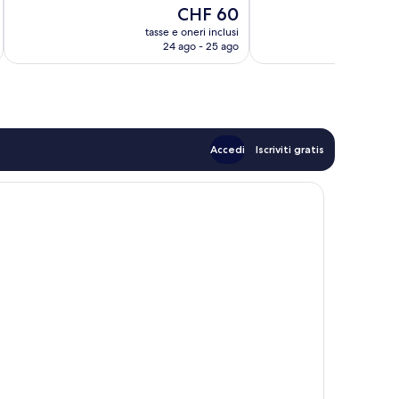
Ottimo,
Buono,
Il
CHF 60
1’451
64
prezzo
tasse e oneri inclusi
t
recensioni
recensioni
attuale
24 ago - 25 ago
è
CHF 60
Accedi
Iscriviti gratis