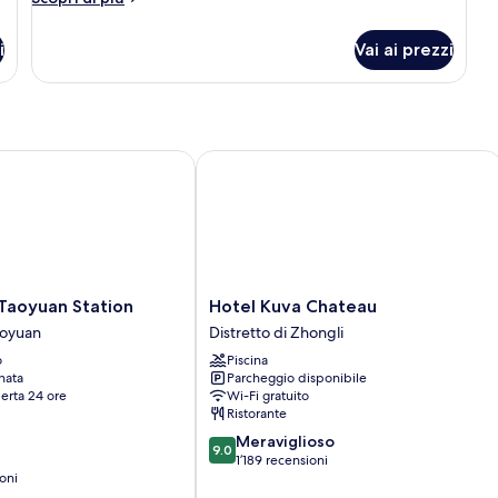
Twin
dettagli
per
Room
i
Vai ai prezzi
Deluxe
Twin
Room
aoyuan Station
Hotel Kuva Chateau
Hotel
 Taoyuan Station
Hotel Kuva Chateau
Kuva
aoyuan
Distretto di Zhongli
Chateau
o
Piscina
Distretto
nata
Parcheggio disponibile
di
erta 24 ore
Wi-Fi gratuito
Zhongli
Ristorante
9.0
Meraviglioso
9.0
su
1’189 recensioni
oni
10,