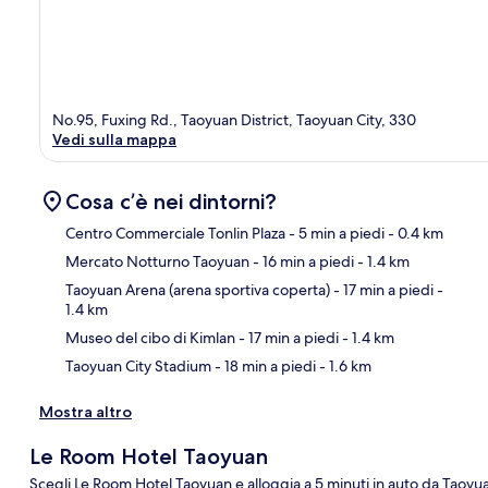
No.95, Fuxing Rd., Taoyuan District, Taoyuan City, 330
Vedi sulla mappa
Cosa c’è nei dintorni?
Centro Commerciale Tonlin Plaza
- 5 min a piedi
- 0.4 km
Mercato Notturno Taoyuan
- 16 min a piedi
- 1.4 km
Ma
Taoyuan Arena (arena sportiva coperta)
- 17 min a piedi
-
1.4 km
Museo del cibo di Kimlan
- 17 min a piedi
- 1.4 km
Taoyuan City Stadium
- 18 min a piedi
- 1.6 km
Mostra altro
Le Room Hotel Taoyuan
Scegli Le Room Hotel Taoyuan e alloggia a 5 minuti in auto da Taoyu