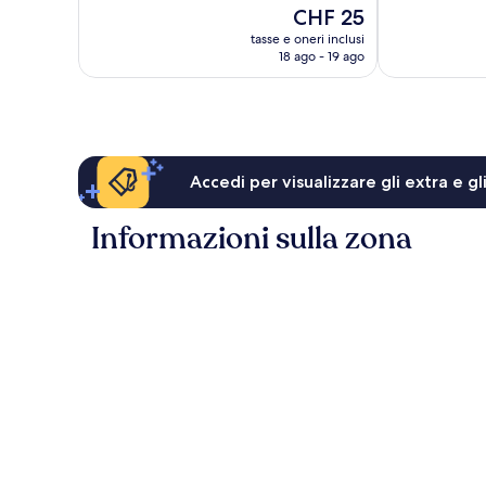
10,
114
Il
CHF 25
Ottimo,
recensioni
prezzo
654
tasse e oneri inclusi
attuale
18 ago - 19 ago
recensioni
è
CHF 25
Accedi per visualizzare gli extra e g
Informazioni sulla zona