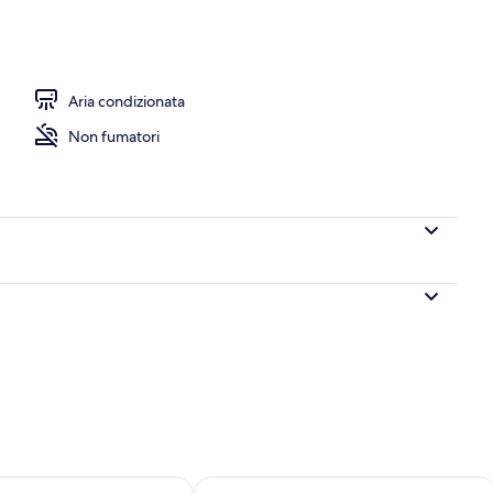
e
Aria condizionata
Non fumatori
 10
sponibilità per domani, ago 10 - ago 11
Verifica la disponibilità per questo fi