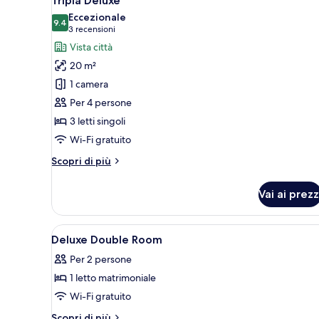
Tripla Deluxe
tutte
Eccezionale
le
9.4
9.4 su 10
(3
3 recensioni
foto
recensioni)
Vista città
per
20 m²
Tripla
1 camera
Deluxe
Per 4 persone
3 letti singoli
Wi-Fi gratuito
Altri
Scopri di più
dettagli
per
Vai ai prezz
Tripla
Deluxe
Apri
Copriletto in piuma, tende oscu
10
Deluxe Double Room
tutte
Per 2 persone
le
1 letto matrimoniale
foto
per
Wi-Fi gratuito
Deluxe
Altri
Scopri di più