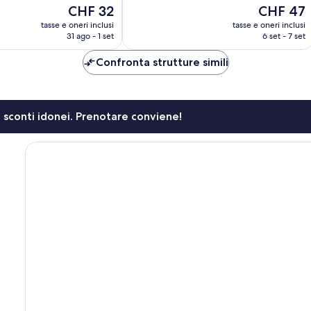
Meraviglioso,
Il
Il
CHF 32
CHF 47
1’189
prezzo
prezzo
tasse e oneri inclusi
tasse e oneri inclusi
recensioni
attuale
attuale
31 ago - 1 set
6 set - 7 set
è
è
CHF 32
CHF 47
Confronta strutture simili
li sconti idonei. Prenotare conviene!