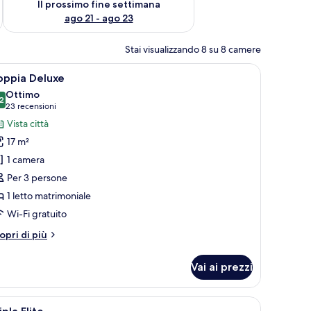
Il prossimo fine settimana
ago 21 - ago 23
Stai visualizzando 8 su 8 camere
etti, una scrivania, una televisione e una finestra con tende.
pri
Una camera d'albergo moderna con un letto gr
6
oppia Deluxe
utte
Ottimo
2
8.2 su 10
(23
23 recensioni
oto
recensioni)
Vista città
er
17 m²
oppia
1 camera
eluxe
Per 3 persone
1 letto matrimoniale
Wi-Fi gratuito
tri
opri di più
ttagli
r
Vai ai prezzi
ppia
luxe
ione, scrivania e un'ampia finestra con tende.
pri
Una camera d'albergo con due letti, una scriva
6