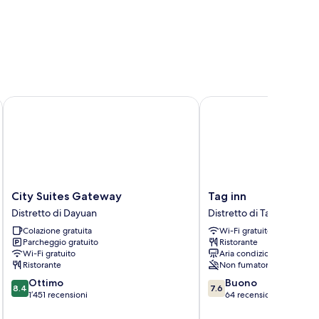
City Suites Gateway
Tag inn
City
Tag
City Suites Gateway
Tag inn
Suites
inn
Distretto di Dayuan
Distretto di Taoyuan
Gateway
Distretto
Colazione gratuita
Wi-Fi gratuito
Distretto
di
Parcheggio gratuito
Ristorante
di
Taoyuan
Wi-Fi gratuito
Aria condizionata
Dayuan
Ristorante
Non fumatori
8.4
7.6
Ottimo
Buono
8.4
7.6
su
su
1’451 recensioni
64 recensioni
10,
10,