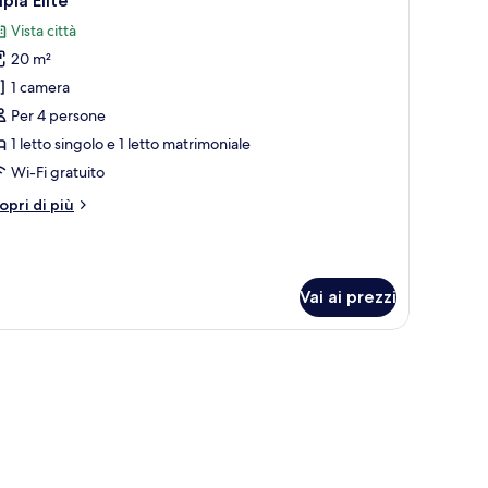
ipla Elite
utte
Vista città
20 m²
oto
er
1 camera
ipla
Per 4 persone
ite
1 letto singolo e 1 letto matrimoniale
Wi-Fi gratuito
tri
opri di più
ttagli
r
ipla
ite
Vai ai prezzi
Wi-Fi gratuito, lenzuola