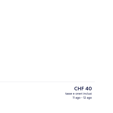
Reception
Il
CHF 40
prezzo
tasse e oneri inclusi
attuale
11 ago - 12 ago
Corridoio
è
CHF 40