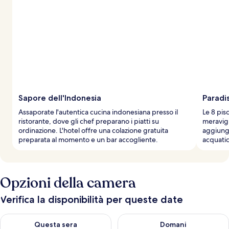
e
d
e
i
v
i
a
g
g
Sapore dell'Indonesia
Paradis
i
Assaporate l'autentica cucina indonesiana presso il
Le 8 pis
a
ristorante, dove gli chef preparano i piatti su
meravigl
t
ordinazione. L'hotel offre una colazione gratuita
aggiunge
o
preparata al momento e un bar accogliente.
acquatic
r
i
Opzioni della camera
Verifica la disponibilità per queste date
Verifica la disponibilità per questa sera, ago 7 - ago 8
Verifica la disponibilità per d
Questa sera
Domani