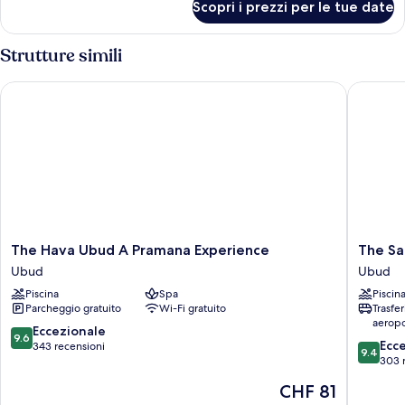
Scopri i prezzi per le tue date
piscina
Villa
Presidenziale,
privata
2
Strutture simili
camere
da
The Hava Ubud A Pramana Experience
The Sanka
letto,
piscina
privata
The
The
The Hava Ubud A Pramana Experience
The San
Hava
Sankara
Ubud
Ubud
Ubud
Suites
Piscina
Spa
Piscin
A
&
Parcheggio gratuito
Wi-Fi gratuito
Trasfe
Pramana
Villas
aeropo
Experience
Ubud
9.6
Eccezionale
9.6
9.4
Ubud
Ecc
su
343 recensioni
9.4
su
303 
10,
10,
Eccezionale,
Il
CHF 81
Eccezion
343
prezzo