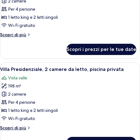
per
2 camere
Villa
Per 4 persone
Deluxe,
1 letto king e 2 letti singoli
2
Wi-Fi gratuito
camere
Altri
Scopri di più
da
dettagli
letto
per
Scopri i prezzi per le tue date
Villa
Deluxe,
2
Apri
Spaziosa camera da letto con un grande l
9
camere
Villa Presidenziale, 2 camere da letto, piscina privata
tutte
da
Vista valle
letto
le
198 m²
foto
per
2 camere
Villa
Per 4 persone
Presidenziale,
1 letto king e 2 letti singoli
2
Wi-Fi gratuito
camere
Altri
Scopri di più
da
dettagli
letto,
per