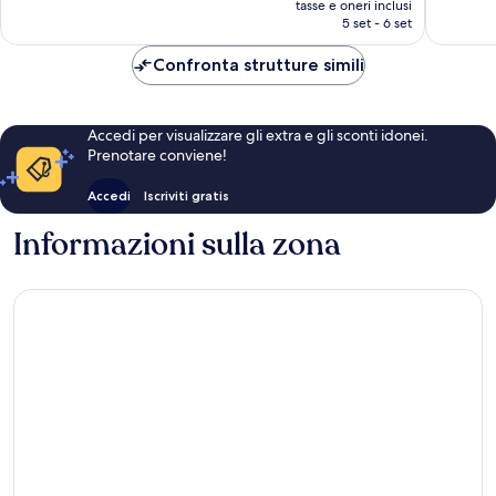
303
tasse e oneri inclusi
recensioni
attuale
5 set - 6 set
recensio
è
CHF 81
Confronta strutture simili
Accedi per visualizzare gli extra e gli sconti idonei.
Prenotare conviene!
Accedi
Iscriviti gratis
Informazioni sulla zona