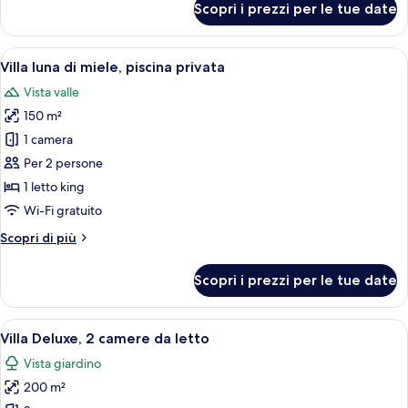
Scopri i prezzi per le tue date
Villa
Deluxe,
piscina
Apri
Un'ampia stanza con un letto grande, u
15
privata
Villa luna di miele, piscina privata
tutte
Vista valle
le
150 m²
foto
per
1 camera
Villa
Per 2 persone
luna
1 letto king
di
Wi-Fi gratuito
miele,
Altri
Scopri di più
piscina
dettagli
privata
per
Scopri i prezzi per le tue date
Villa
luna
di
Apri
Una camera da letto con un letto, vist
9
miele,
Villa Deluxe, 2 camere da letto
tutte
piscina
Vista giardino
privata
le
200 m²
foto