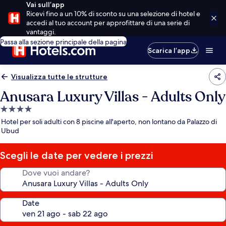
Vai sull’app
Ricevi fino a un 10% di sconto su una selezione di hotel e
accedi al tuo account per approfittare di una serie di
vantaggi.
Passa alla sezione principale della pagina
Scarica l’app
Visualizza tutte le strutture
Anusara Luxury Villas - Adults Only
Struttura
a
Hotel per soli adulti con 8 piscine all'aperto, non lontano da Palazzo di
4.0
Ubud
stelle
Scegli le date per vedere i prezzi
Dove vuoi andare?
Date