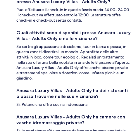
presso Anusara Luxury Villas - Adults Only?
Puoi effettuare il check-in in questa fascia oraria: 14:00- 24:00.
Il check-out va effettuato entro le 12:00. La struttura offre
check-in e check-out senza contatti.
Quali attività sono disponibili presso Anusara Luxury
Villas - Adults Only e nelle vicinanze?
Se sei tra gli appassionati di ciclismo, tour in barca e pesca, in
questa zona ti divertirai un mondo. Approfitta delle altre
attività in loco, come tour ecologici. Regalati un trattamento
nella spa o fai una bella nuotata in una delle 8 piscine all'aperto.
Anusara Luxury Villas - Adults Only offre anche piscine private
e trattamenti spa, oltre a dotazioni come un'area picnic e un
giardino.
Anusara Luxury Villas - Adults Only ha dei ristoranti
o posso trovarne nelle sue vicinanze?
Sì, Petanu che offre cucina indonesiana.
Anusara Luxury Villas - Adults Only ha camere con
vasche idromassaggio private?
Sì, in ogni stanza c'è una vasca da bagno a immersione totale.