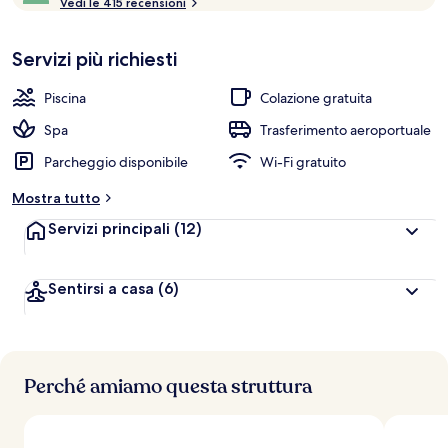
o
Vedi le 415 recensioni
10,
n
Più
popolare
Servizi più richiesti
l
e
Piscina
Colazione gratuita
v
a
Spa
Trasferimento aeroportuale
l
Parcheggio disponibile
Wi-Fi gratuito
u
t
Mostra tutto
a
z
Servizi principali
(12)
i
o
n
Sentirsi a casa
(6)
i
p
i
ù
Perché amiamo questa struttura
a
l
t