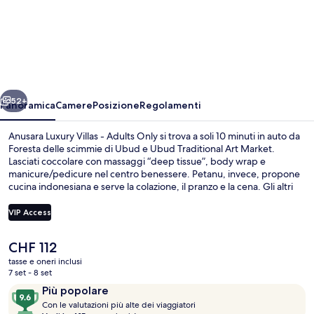
Anusara
Luxury
Villas
-
Adults
ietro
Avanti
Only
52+
Panoramica
Camere
Posizione
Regolamenti
Anusara Luxury Villas - Adults Only si trova a soli 10 minuti in auto da
Foresta delle scimmie di Ubud e Ubud Traditional Art Market.
Lasciati coccolare con massaggi “deep tissue”, body wrap e
manicure/pedicure nel centro benessere. Petanu, invece, propone
cucina indonesiana e serve la colazione, il pranzo e la cena. Gli altri
punti di forza della struttura includono 8 piscine all'aperto, un
bar/lounge e uno snack bar. Le recensioni degli ospiti lodano il
VIP Access
personale gentile della struttura.
Il
CHF 112
Facciata della struttura - sera/notte
prezzo
tasse e oneri inclusi
attuale
7 set - 8 set
è
Recensioni
9.6
Più popolare
CHF 112
C
su
Con le valutazioni più alte dei viaggiatori