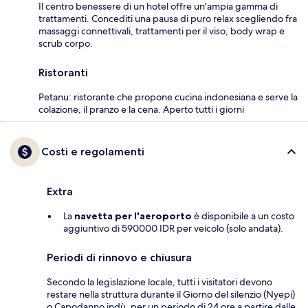
Il centro benessere di un hotel offre un'ampia gamma di
trattamenti. Concediti una pausa di puro relax scegliendo fra
massaggi connettivali, trattamenti per il viso, body wrap e
scrub corpo.
Ristoranti
Petanu: ristorante che propone cucina indonesiana e serve la
colazione, il pranzo e la cena. Aperto tutti i giorni
Costi e regolamenti
Extra
La
navetta per l'aeroporto
è disponibile a un costo
aggiuntivo di 590000 IDR per veicolo (solo andata).
Periodi di rinnovo e chiusura
Secondo la legislazione locale, tutti i visitatori devono
restare nella struttura durante il Giorno del silenzio (Nyepi)
o Capodanno indù, per un periodo di 24 ore a partire dalle