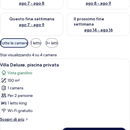
ago 7 - ago 8
ago 8 - ago 9
Verifica la disponibilità per questo fine settimana, ago 7 - ago
Verifica la disponibilità per il
Questo fine settimana
Il prossimo fine
settimana
ago 7 - ago 9
ago 14 - ago 16
Filtri
Tutte le camere
1 letto
3+ letti
disponibili
per
Stai visualizzando 4 su 4 camere
le
Apri
Una camera da letto con un letto, una s
8
Villa Deluxe, piscina privata
camere
tutte
Vista giardino
le
150 m²
foto
per
1 camera
Villa
Per 2 persone
Deluxe,
1 letto king
piscina
Wi-Fi gratuito
privata
Altri
Scopri di più
dettagli
per