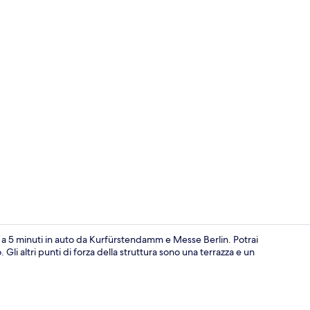
Una cassafor
a 5 minuti in auto da Kurfürstendamm e Messe Berlin. Potrai
li altri punti di forza della struttura sono una terrazza e un
Terrazza/pat