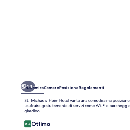
Hotel
44+
Panoramica
Camere
Posizione
Regolamenti
St.-Michaels-Heim Hotel vanta una comodissima posizione 
usufruire gratuitamente di servizi come Wi-Fi e parcheggio. G
giardino.
Recensioni
Ottimo
8.4
8.4 su 10