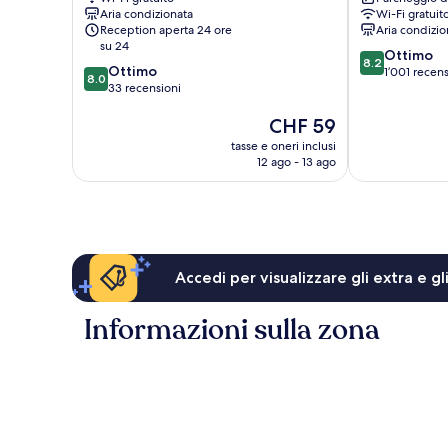
Centro
Aria condizionata
Wi-Fi gratuit
di
Reception aperta 24 ore
Aria condizio
Berlino
su 24
8.2
Ottimo
ovest
8.2
8.0
Ottimo
su
1’001 recens
8.0
su
33 recensioni
10,
10,
Ottimo,
Il
CHF 59
Ottimo,
1’001
prezzo
33
recensioni
tasse e oneri inclusi
attuale
recensioni
12 ago - 13 ago
è
CHF 59
Accedi per visualizzare gli extra e g
Informazioni sulla zona