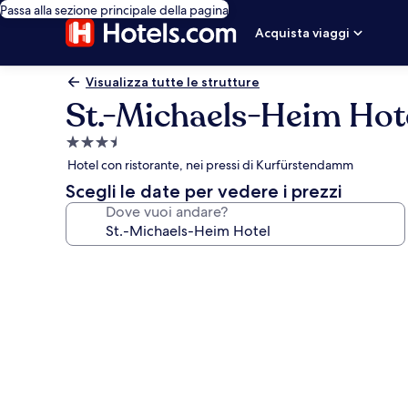
Passa alla sezione principale della pagina
Acquista viaggi
Visualizza tutte le strutture
St.-Michaels-Heim Hot
Struttura
a
Hotel con ristorante, nei pressi di Kurfürstendamm
3.5
Scegli le date per vedere i prezzi
stelle
Dove vuoi andare?
Galleria
fotografica
per
St.-
Michaels-
Heim