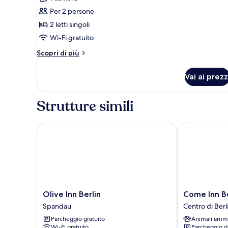
foto
per
Per 2 persone
Doppia
2 letti singoli
Business
Wi-Fi gratuito
Altri
Scopri di più
dettagli
per
Vai ai prezz
Doppia
Business
Strutture simili
Olive Inn Berlin
Come Inn Ber
Olive
Come
Olive Inn Berlin
Come Inn B
Inn
Inn
Spandau
Centro di Berl
Berlin
Berlin
Parcheggio gratuito
Animali amm
Spandau
Kurfürstend
Wi-Fi gratuito
Parcheggio d