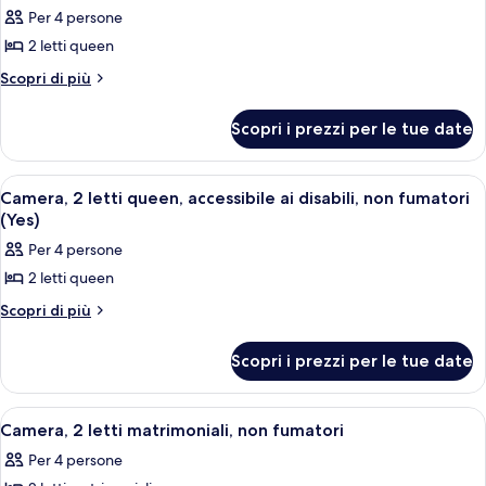
tutte
non
fumatori
Per 4 persone
fumatori
le
2 letti queen
foto
per
Altri
Scopri di più
dettagli
Camera,
per
2
Scopri i prezzi per le tue date
Camera,
letti
2
queen,
letti
Apri
Camera d'albergo con due letti, una scr
1
queen,
non
Camera, 2 letti queen, accessibile ai disabili, non fumatori
tutte
non
(Yes)
fumatori
fumatori
le
Per 4 persone
foto
2 letti queen
per
Camera,
Altri
Scopri di più
dettagli
2
per
letti
Scopri i prezzi per le tue date
Camera,
queen,
2
letti
accessibile
Apri
Camera d'albergo con due letti, una te
3
queen,
Camera, 2 letti matrimoniali, non fumatori
ai
tutte
accessibile
disabili,
Per 4 persone
ai
le
non
disabili,