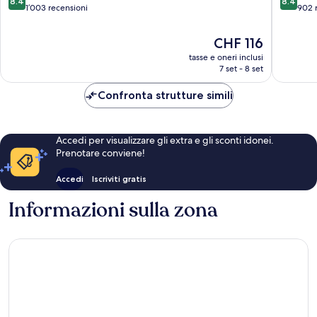
8.4
8.4
Hotel
su
su
1’003 recensioni
902 
Wildwo
10,
10,
Ottimo,
Ottimo,
Il
CHF 116
1’003
902
prezzo
tasse e oneri inclusi
recensioni
recensio
attuale
7 set - 8 set
è
CHF 116
Confronta strutture simili
Accedi per visualizzare gli extra e gli sconti idonei.
Prenotare conviene!
Accedi
Iscriviti gratis
Informazioni sulla zona