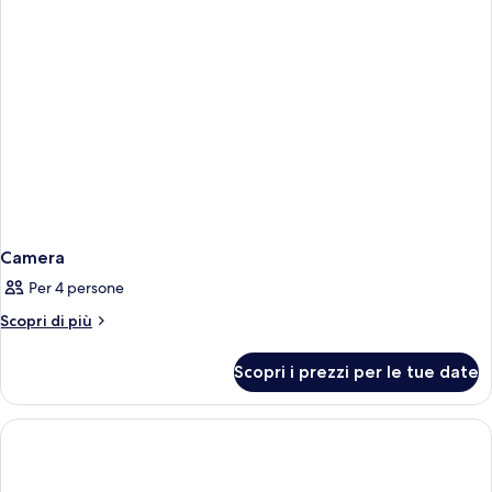
fumatori,
fumatori,
vista
vista
piscina
piscina
Camera
Per 4 persone
Altri
Scopri di più
dettagli
per
Scopri i prezzi per le tue date
Camera