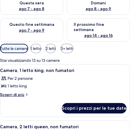
Questa sera
Domani
ago 7 - ago 8
ago 8 - ago 9
Verifica la disponibilità per questo fine settimana, ago 7 - ago
Verifica la disponibilità per il
Questo fine settimana
Il prossimo fine
settimana
ago 7 - ago 9
ago 14 - ago 16
Filtri
Tutte le camere
1 letto
2 letti
3+ letti
disponibili
per
Stai visualizzando 13 su 13 camere
le
Apri
Camera d'albergo con un letto, una sc
4
Camera, 1 letto king, non fumatori
camere
tutte
Per 2 persone
le
1 letto king
foto
per
Altri
Scopri di più
dettagli
Camera,
per
1
Scopri i prezzi per le tue date
Camera,
letto
1
king,
letto
Apri
Camera d'albergo con due letti, una sc
4
king,
non
Camera, 2 letti queen, non fumatori