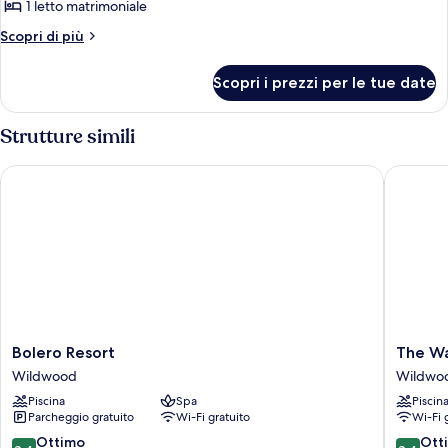
per
1 letto matrimoniale
1
Altri
Scopri di più
King
dettagli
per
Bed,
Scopri i prezzi per le tue date
1
Deluxe
King
Room,
Bed,
Strutture simili
Non-
Deluxe
Room,
Smoking
Bolero Resort
The Wave
Non-
Smoking
Bolero
The
Bolero Resort
The Wa
Resort
Waves
Wildwood
Wildwo
Wildwood
Hotel,
Piscina
Spa
Piscin
an
Parcheggio gratuito
Wi-Fi gratuito
Wi-Fi 
Ascend
Collecti
8.4
8.4
Ottimo
Ott