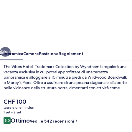
per
The
Vibes
Hotel,
Trademark
Collection
ietro
Avanti
by
61+
Panoramica
Camere
Posizione
Regolamenti
Wyndham
The Vibes Hotel, Trademark Collection by Wyndham ti regalerà una
vacanza esclusiva in cui potrai approfittare di una terrazza
panoramica e alloggiare a 10 minuti a piedi da Wildwood Boardwalk
e Morey's Piers. Oltre a usufruire di una piscina stagionale all'aperto,
nelle vicinanze della struttura potrai cimentarti con attività come
parasailing e surf. Inoltre, luoghi d'interesse come Wildwoods
Convention Center e Parco Acquatico Raging Waters Water Park si
Il
CHF 100
trovano a soli 15 minuti a piedi. Altri viaggiatori apprezzano il
prezzo
tasse e oneri inclusi
personale gentile della struttura.
attuale
1 set - 2 set
Hall
è
Recensioni
Ottimo
8.0
Vedi le 542 recensioni
CHF 100
8.0 su 10