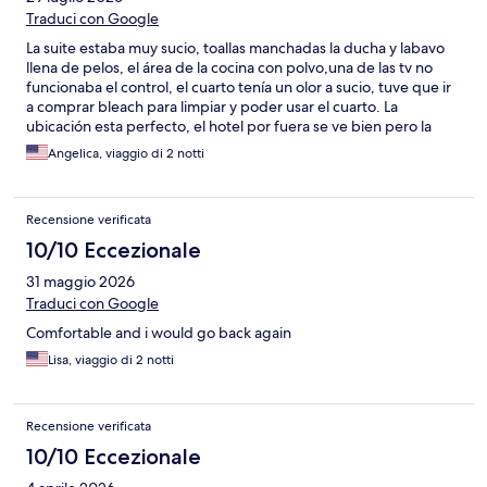
Traduci con Google
La suite estaba muy sucio, toallas manchadas la ducha y labavo
llena de pelos, el área de la cocina con polvo,una de las tv no
funcionaba el control, el cuarto tenía un olor a sucio, tuve que ir
a comprar bleach para limpiar y poder usar el cuarto. La
ubicación esta perfecto, el hotel por fuera se ve bien pero la
limpieza es horrible en mi opinión, me quede en la suite 503.
Angelica, viaggio di 2 notti
Recensione verificata
10/10 Eccezionale
31 maggio 2026
Traduci con Google
Comfortable and i would go back again
Lisa, viaggio di 2 notti
Recensione verificata
10/10 Eccezionale