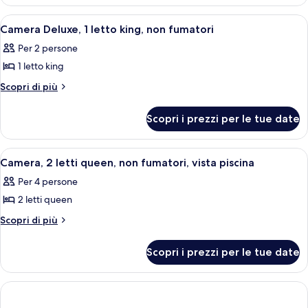
1
king
letto
Apri
Una camera d'albergo con un letto gra
4
king
con
Camera Deluxe, 1 letto king, non fumatori
tutte
con
divano
Per 2 persone
divano
le
letto,
letto,
1 letto king
foto
non
non
per
Altri
Scopri di più
fumatori
fumatori
dettagli
Camera
per
Deluxe,
Scopri i prezzi per le tue date
Camera
1
Deluxe,
letto
1
Apri
Camera d'albergo con due letti, una scr
4
letto
king,
Camera, 2 letti queen, non fumatori, vista piscina
tutte
king,
non
Per 4 persone
non
le
fumatori
fumatori
2 letti queen
foto
per
Altri
Scopri di più
dettagli
Camera,
per
2
Scopri i prezzi per le tue date
Camera,
letti
2
queen,
letti
queen,
non
non