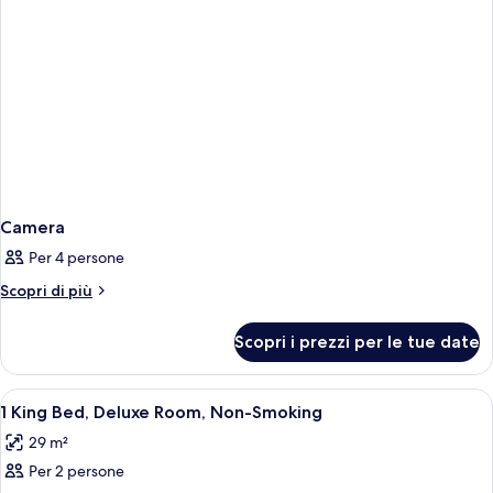
Camera
Per 4 persone
Altri
Scopri di più
dettagli
per
Scopri i prezzi per le tue date
Camera
Apri
Camera
1
1 King Bed, Deluxe Room, Non-Smoking
tutte
29 m²
le
Per 2 persone
foto