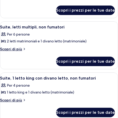
(Yes)
dettagli
Suite,
(Yes)
per
letti
Scopri i prezzi per le tue date
Suite,
multipli,
letti
non
multipli,
Apri
Una camera d'hotel moderna con un div
3
non
fumatori
Suite, letti multipli, non fumatori
tutte
fumatori
Per 6 persone
le
2 letti matrimoniali e 1 divano letto (matrimoniale)
foto
per
Altri
Scopri di più
dettagli
Suite,
per
letti
Scopri i prezzi per le tue date
Suite,
multipli,
letti
non
multipli,
Apri
Una camera d'albergo con un letto, una
4
non
fumatori
Suite, 1 letto king con divano letto, non fumatori
tutte
fumatori
Per 4 persone
le
1 letto king e 1 divano letto (matrimoniale)
foto
per
Altri
Scopri di più
dettagli
Suite,
per
1
Scopri i prezzi per le tue date
Suite,
letto