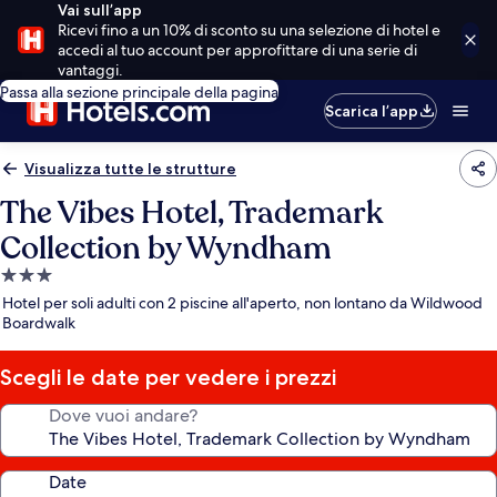
Vai sull’app
Ricevi fino a un 10% di sconto su una selezione di hotel e
accedi al tuo account per approfittare di una serie di
vantaggi.
Passa alla sezione principale della pagina
Scarica l’app
Visualizza tutte le strutture
The Vibes Hotel, Trademark
Collection by Wyndham
Struttura
a
Hotel per soli adulti con 2 piscine all'aperto, non lontano da Wildwood
3.0
Boardwalk
stelle
Scegli le date per vedere i prezzi
Dove vuoi andare?
Date