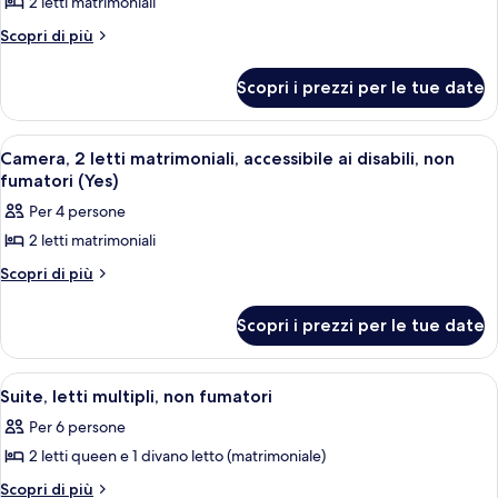
2 letti matrimoniali
foto
non
fumatori
per
Altri
Scopri di più
fumatori
(Yes)
dettagli
Camera,
(Yes)
per
2
Scopri i prezzi per le tue date
Camera,
letti
2
matrimoniali,
letti
Apri
Camera d'albergo con due letti, una f
3
matrimoniali,
non
Camera, 2 letti matrimoniali, accessibile ai disabili, non
tutte
non
fumatori (Yes)
fumatori
fumatori
le
Per 4 persone
foto
2 letti matrimoniali
per
Camera,
Altri
Scopri di più
dettagli
2
per
letti
Scopri i prezzi per le tue date
Camera,
matrimoniali,
2
letti
accessibile
Apri
Camera d'albergo con due letti, un'amp
3
matrimoniali,
Suite, letti multipli, non fumatori
ai
tutte
accessibile
disabili,
Per 6 persone
ai
le
non
disabili,
2 letti queen e 1 divano letto (matrimoniale)
foto
non
fumatori
per
Altri
Scopri di più
fumatori