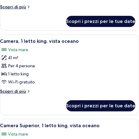
letto
Altri
Scopri di più
king,
dettagli
vista
per
Scopri i prezzi per le tue date
Camera,
oceano
1
letto
Apri
Una camera d'albergo con un letto, una
5
king,
Camera, 1 letto king, vista oceano
tutte
vista
Vista mare
oceano
le
41 m²
foto
per
Per 4 persone
Camera,
1 letto king
1
Wi-Fi gratuito
letto
Altri
Scopri di più
king,
dettagli
vista
per
Scopri i prezzi per le tue date
Camera,
oceano
1
letto
Apri
Camera d'albergo con un letto grande,
8
king,
Camera Superior, 1 letto king, vista oceano
tutte
vista
Vista mare
oceano
le