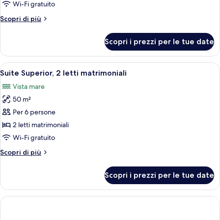
Deluxe,
Wi-Fi gratuito
2
Altri
Scopri di più
letti
dettagli
matrimoniali
per
Scopri i prezzi per le tue date
Suite
Deluxe,
2
Apri
Una camera d'albergo con due letti, 
8
letti
Suite Superior, 2 letti matrimoniali
tutte
matrimoniali
Vista mare
le
50 m²
foto
per
Per 6 persone
Suite
2 letti matrimoniali
Superior,
Wi-Fi gratuito
2
Altri
Scopri di più
letti
dettagli
matrimoniali
per
Scopri i prezzi per le tue date
Suite
Superior,
2
letti
matrimoniali