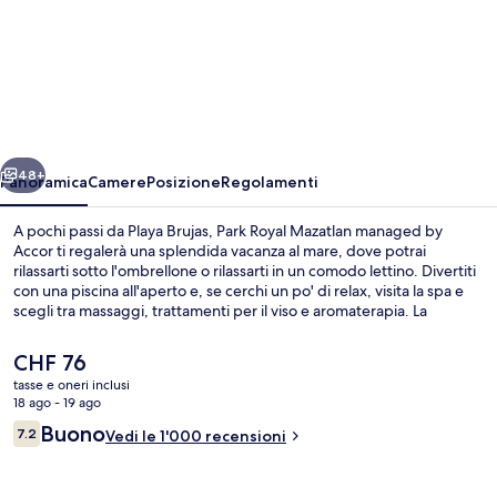
Park
Royal
Mazatlan
managed
by
ietro
Avanti
Accor
48+
Panoramica
Camere
Posizione
Regolamenti
A pochi passi da Playa Brujas, Park Royal Mazatlan managed by
Accor ti regalerà una splendida vacanza al mare, dove potrai
rilassarti sotto l'ombrellone o rilassarti in un comodo lettino. Divertiti
con una piscina all'aperto e, se cerchi un po' di relax, visita la spa e
scegli tra massaggi, trattamenti per il viso e aromaterapia. La
Veranda propone cucina internazionale e serve la colazione, il pranzo
e la cena. Gli altri punti di forza della struttura includono un
Il
CHF 76
bar/lounge, una palestra e una sauna.
prezzo
tasse e oneri inclusi
attuale
18 ago - 19 ago
Piscina all'aperto, ombrelloni da piscina
è
Recensioni
Buono
7.2
Vedi le 1'000 recensioni
CHF 76
7.2 su 10