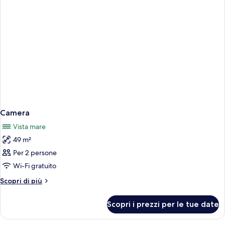
Camera
Vista mare
49 m²
Per 2 persone
Wi-Fi gratuito
Altri
Scopri di più
dettagli
per
Scopri i prezzi per le tue date
Camera