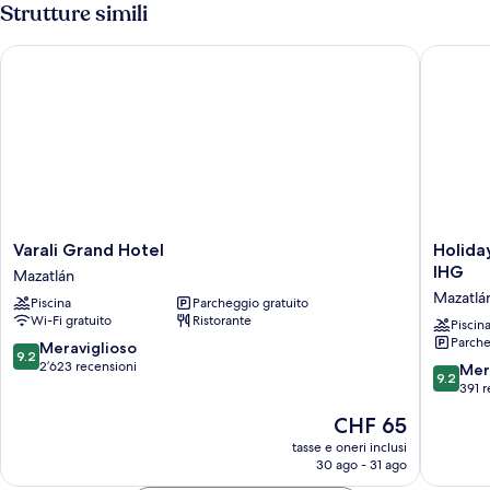
Strutture simili
Varali Grand Hotel
Holiday 
Varali
Holiday
Varali Grand Hotel
Holida
Grand
Inn
IHG
Mazatlán
Hotel
Express
Mazatlá
Piscina
Parcheggio gratuito
Mazatlán
&
Wi-Fi gratuito
Ristorante
Suites
Piscin
Parche
Hotel
9.2
Meraviglioso
9.2
Mazatla
su
2’623 recensioni
9.2
Mer
9.2
by
10,
su
391 r
IHG
Meraviglioso,
10,
Il
CHF 65
Mazatlá
2’623
Meravigl
prezzo
recensioni
391
tasse e oneri inclusi
attuale
30 ago - 31 ago
recensio
è