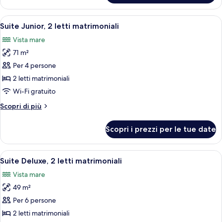
2
letti
Apri
Camera d'albergo con due letti, una sc
7
matrimoniali,
Suite Junior, 2 letti matrimoniali
tutte
vista
Vista mare
oceano
le
71 m²
foto
per
Per 4 persone
Suite
2 letti matrimoniali
Junior,
Wi-Fi gratuito
2
Altri
Scopri di più
letti
dettagli
matrimoniali
per
Scopri i prezzi per le tue date
Suite
Junior,
2
Apri
Camera d'albergo con due letti, una sc
8
letti
Suite Deluxe, 2 letti matrimoniali
tutte
matrimoniali
Vista mare
le
49 m²
foto
per
Per 6 persone
Suite
2 letti matrimoniali