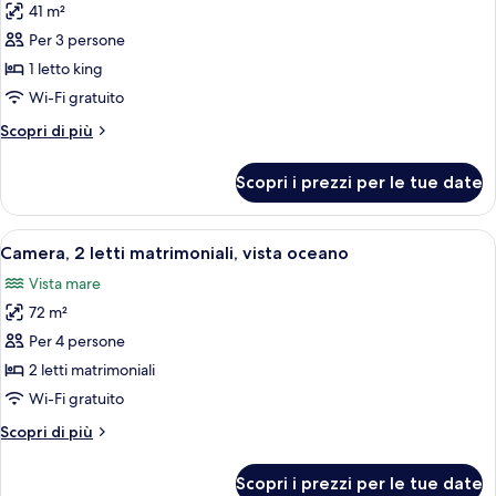
41 m²
foto
per
Per 3 persone
Camera
1 letto king
Superior,
Wi-Fi gratuito
1
Altri
Scopri di più
letto
dettagli
king,
per
Scopri i prezzi per le tue date
Camera
vista
Superior,
oceano
1
Apri
Una camera d'albergo con due letti, una
7
letto
Camera, 2 letti matrimoniali, vista oceano
tutte
king,
Vista mare
vista
le
oceano
72 m²
foto
per
Per 4 persone
Camera,
2 letti matrimoniali
2
Wi-Fi gratuito
letti
Altri
Scopri di più
matrimoniali,
dettagli
vista
per
Scopri i prezzi per le tue date
Camera,
oceano