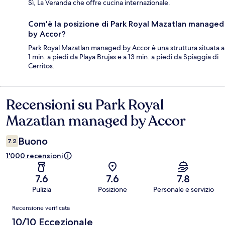
Sì, La Veranda che offre cucina internazionale.
Com'è la posizione di Park Royal Mazatlan managed
by Accor?
Park Royal Mazatlan managed by Accor è una struttura situata a
1 min. a piedi da Playa Brujas e a 13 min. a piedi da Spiaggia di
Cerritos.
Recensioni su Park Royal
Recensioni
Mazatlan managed by Accor
Buono
7.2
1'000 recensioni
7.6
7.6
7.8
Pulizia
Posizione
Personale e servizio
Recensioni
Recensione verificata
10/10 Eccezionale