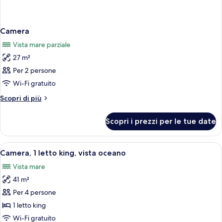
Camera
Vista mare parziale
27 m²
Per 2 persone
Wi-Fi gratuito
Altri
Scopri di più
dettagli
per
Scopri i prezzi per le tue date
Camera
Apri
Una camera d'albergo con un letto, una
5
Camera, 1 letto king, vista oceano
tutte
Vista mare
le
41 m²
foto
per
Per 4 persone
Camera,
1 letto king
1
Wi-Fi gratuito