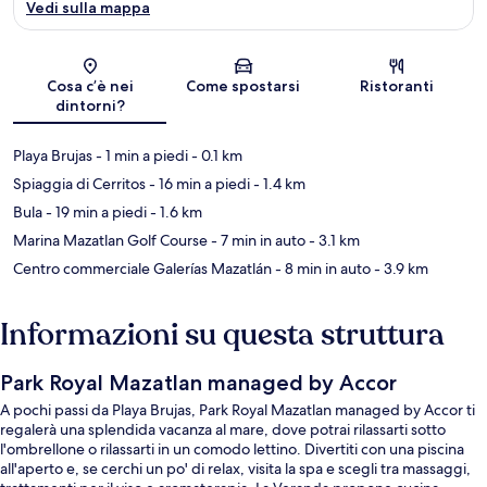
Vedi sulla mappa
Mappa
Cosa c’è nei
Come spostarsi
Ristoranti
dintorni?
Playa Brujas
- 1 min a piedi
- 0.1 km
Spiaggia di Cerritos
- 16 min a piedi
- 1.4 km
Bula
- 19 min a piedi
- 1.6 km
Marina Mazatlan Golf Course
- 7 min in auto
- 3.1 km
Centro commerciale Galerías Mazatlán
- 8 min in auto
- 3.9 km
Informazioni su questa struttura
Park Royal Mazatlan managed by Accor
A pochi passi da Playa Brujas, Park Royal Mazatlan managed by Accor ti
regalerà una splendida vacanza al mare, dove potrai rilassarti sotto
l'ombrellone o rilassarti in un comodo lettino. Divertiti con una piscina
all'aperto e, se cerchi un po' di relax, visita la spa e scegli tra massaggi,