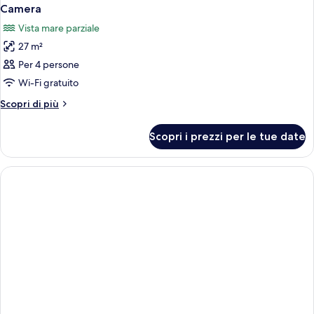
Camera
Vista mare parziale
27 m²
Per 4 persone
Wi-Fi gratuito
Altri
Scopri di più
dettagli
per
Scopri i prezzi per le tue date
Camera