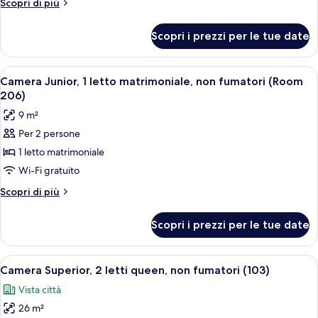
Altri
Scopri di più
letti
dettagli
matrimoniali,
per
Scopri i prezzi per le tue date
Camera
non
Comfort,
fumatori
2
Apri
Un corridoio stretto che porta al bag
6
letti
Camera Junior, 1 letto matrimoniale, non fumatori (Room
tutte
matrimoniali,
206)
non
le
9 m²
fumatori
foto
Per 2 persone
per
1 letto matrimoniale
Camera
Junior,
Wi-Fi gratuito
1
Altri
Scopri di più
letto
dettagli
per
matrimoniale,
Scopri i prezzi per le tue date
Camera
non
Junior,
fumatori
1
Apri
Una camera d'albergo con un letto, un 
15
(Room
letto
Camera Superior, 2 letti queen, non fumatori (103)
tutte
matrimoniale,
206)
Vista città
non
le
fumatori
26 m²
foto