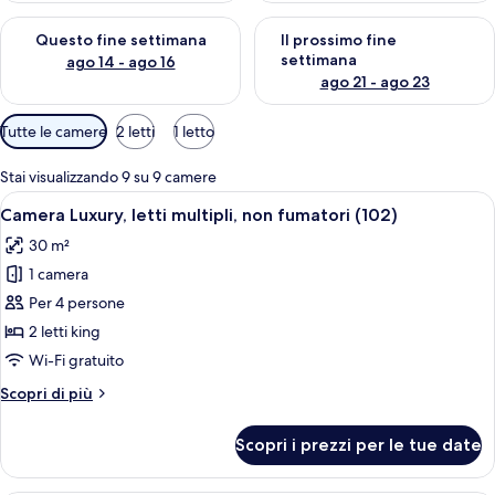
Verifica la disponibilità per questo fine settimana, ago 14 - ag
Verifica la disponibilità per i
Questo fine settimana
Il prossimo fine
settimana
ago 14 - ago 16
ago 21 - ago 23
Filtri
Tutte le camere
2 letti
1 letto
disponibili
per
Stai visualizzando 9 su 9 camere
le
Apri
Una stanza con un letto, una panca, u
5
Camera Luxury, letti multipli, non fumatori (102)
camere
tutte
30 m²
le
1 camera
foto
per
Per 4 persone
Camera
2 letti king
Luxury,
Wi-Fi gratuito
letti
Altri
Scopri di più
multipli,
dettagli
non
per
Scopri i prezzi per le tue date
Camera
fumatori
Luxury,
(102)
letti