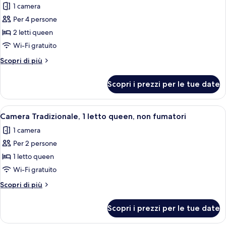
(Room
per
1 camera
206)
Camera
Per 4 persone
Superior,
2 letti queen
2
Wi-Fi gratuito
letti
Altri
Scopri di più
queen,
dettagli
non
per
Scopri i prezzi per le tue date
fumatori
Camera
Superior,
(103)
2
Apri
Una camera da letto con un letto, un
6
letti
Camera Tradizionale, 1 letto queen, non fumatori
tutte
queen,
1 camera
non
le
fumatori
Per 2 persone
foto
(103)
per
1 letto queen
Camera
Wi-Fi gratuito
Tradizionale,
Altri
Scopri di più
1
dettagli
letto
per
Scopri i prezzi per le tue date
Camera
queen,
Tradizionale,