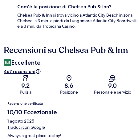
Com'è la posizione di Chelsea Pub & Inn?
Chelsea Pub & Inn si trova vicino a Atlantic City Beach in zona
Chelsea, a 3 min. a piedi da Lungomare Atlantic City Boardwalk
e a 3 min. da Tropicana Casino.
Recensioni su Chelsea Pub & Inn
Recensioni
Eccellente
8.8
467 recensioni
9.2
8.6
9.0
Pulizia
Posizione
Personale e servizio
Recensioni
Recensione verificata
10/10 Eccezionale
1 agosto 2025
Traduci con Google
Always a great place to stay!