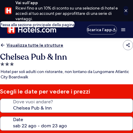
Vai sull’app
Ricevi fino a un 10% di sconto su una selezione di hotel e
accedi al tuo account per approfittare di una serie di
vantaggi.
Passa alla sezione principale della pagina
Scarica l’app
Visualizza tutte le strutture
Chelsea Pub & Inn
Struttura
a
Hotel per soli adulti con ristorante, non lontano da Lungomare Atlantic
3.0
City Boardwalk
stelle
Scegli le date per vedere i prezzi
Dove vuoi andare?
Date