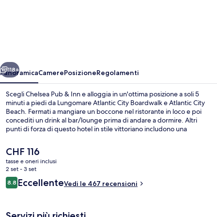
Chelsea
Pub
&
Inn
ietro
Avanti
118+
Panoramica
Camere
Posizione
Regolamenti
Scegli Chelsea Pub & Inn e alloggia in un'ottima posizione a soli 5
minuti a piedi da Lungomare Atlantic City Boardwalk e Atlantic City
Beach. Fermati a mangiare un boccone nel ristorante in loco e poi
concediti un drink al bar/lounge prima di andare a dormire. Altri
punti di forza di questo hotel in stile vittoriano includono una
terrazza e un giardino. Le recensioni dei viaggiatori menzionano il
personale gentile e la colazione.
Il
CHF 116
prezzo
tasse e oneri inclusi
attuale
2 set - 3 set
Biliardo
è
Recensioni
Eccellente
8.8
Vedi le 467 recensioni
CHF 116
8.8 su 10
Servizi più richiesti