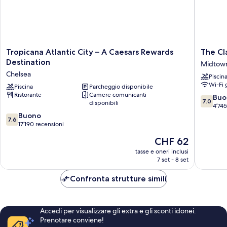
Tropicana
The
Tropicana Atlantic City – A Caesars Rewards
The Cl
Atlantic
Claridge
Destination
Midtow
City
Hotel
Chelsea
Piscin
–
Midtow
Wi-Fi 
A
Piscina
Parcheggio disponibile
Sud
Ristorante
Camere comunicanti
Caesars
7.0
Buo
7.0
disponibili
Rewards
su
4’745
Destination
7.6
10,
Buono
7.6
Chelsea
su
Buono,
17’190 recensioni
10,
4’745
Il
CHF 62
Buono,
recensio
prezzo
17’190
tasse e oneri inclusi
attuale
7 set - 8 set
recensioni
è
CHF 62
Confronta strutture simili
Accedi per visualizzare gli extra e gli sconti idonei.
Prenotare conviene!