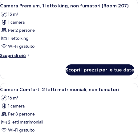
Apri
Una camera da letto con un letto, un 
24
multipli,
Camera Premium, 1 letto king, non fumatori (Room 207)
tutte
non
15 m²
fumatori
le
(102)
1 camera
foto
per
Per 2 persone
Camera
1 letto king
Premium,
Wi-Fi gratuito
1
Altri
Scopri di più
letto
dettagli
king,
per
Scopri i prezzi per le tue date
Camera
non
Premium,
fumatori
1
Apri
Una stanza con due letti, una poltrona
(Room
11
letto
Camera Comfort, 2 letti matrimoniali, non fumatori
tutte
207)
king,
16 m²
non
le
fumatori
1 camera
foto
(Room
per
Per 3 persone
207)
Camera
2 letti matrimoniali
Comfort,
Wi-Fi gratuito
2