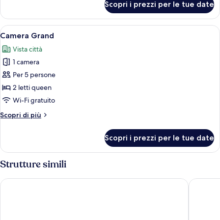
Scopri i prezzi per le tue date
Singola
non
Deluxe,
fumatori
1
Apri
Due letti matrimoniali con montature i
7
letto
Camera Grand
tutte
king,
Vista città
non
le
fumatori
1 camera
foto
per
Per 5 persone
Camera
2 letti queen
Grand
Wi-Fi gratuito
Altri
Scopri di più
dettagli
per
Scopri i prezzi per le tue date
Camera
Grand
Strutture simili
Tropicana Atlantic City – A Caesars Rewards Destination
The Clar