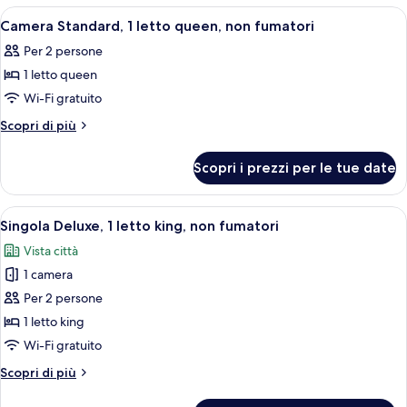
non
1
Apri
Una camera da letto con un letto, una 
fumatori
6
letto
Camera Standard, 1 letto queen, non fumatori
tutte
queen,
Per 2 persone
non
le
fumatori
1 letto queen
foto
per
Wi-Fi gratuito
Camera
Altri
Scopri di più
Standard,
dettagli
per
1
Scopri i prezzi per le tue date
Camera
letto
Standard,
queen,
1
Apri
Una camera da letto con un letto a ba
9
non
letto
Singola Deluxe, 1 letto king, non fumatori
tutte
queen,
fumatori
Vista città
non
le
fumatori
1 camera
foto
per
Per 2 persone
Singola
1 letto king
Deluxe,
Wi-Fi gratuito
1
Altri
Scopri di più
letto
dettagli
king,
per