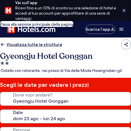
Vai sull’app
Ricevi fino a un 10% di sconto su una selezione di hotel e
accedi al tuo account per approfittare di una serie di
vantaggi.
Passa alla sezione principale della pagina
Scarica l’app
Visualizza tutte le strutture
Gyeongju Hotel Gonggan
Struttura
a
Ostello con ristorante, nei pressi di Via della Moda Hwangnidan-gil
2.0
stelle
Scegli le date per vedere i prezzi
Dove vuoi andare?
Date
Persone