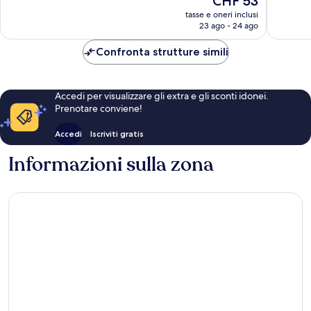
CHF 53
172
54
prezzo
tasse e oneri inclusi
recensioni
recensio
attuale
23 ago - 24 ago
è
CHF 53
Confronta strutture simili
Accedi per visualizzare gli extra e gli sconti idonei.
Prenotare conviene!
Accedi
Iscriviti gratis
Informazioni sulla zona