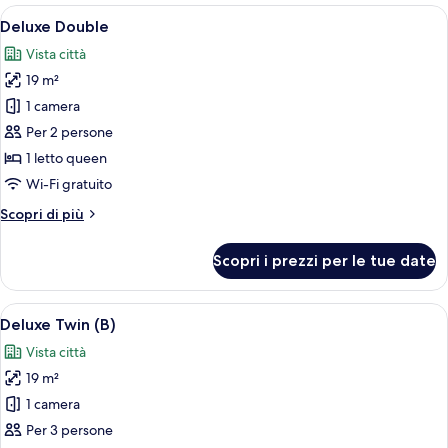
Apri
Una camera d'albergo moderna con una 
7
Deluxe Double
tutte
Vista città
le
19 m²
foto
per
1 camera
Deluxe
Per 2 persone
Double
1 letto queen
Wi-Fi gratuito
Altri
Scopri di più
dettagli
per
Scopri i prezzi per le tue date
Deluxe
Double
Apri
Una camera d'albergo moderna con due
10
Deluxe Twin (B)
tutte
Vista città
le
19 m²
foto
per
1 camera
Deluxe
Per 3 persone