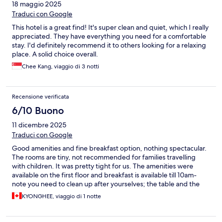
18 maggio 2025
Traduci con Google
This hotel is a great find! It's super clean and quiet, which I really
appreciated. They have everything you need for a comfortable
stay. I'd definitely recommend it to others looking for a relaxing
place. A solid choice overall.
Chee Kang, viaggio di 3 notti
Recensione verificata
6/10 Buono
11 dicembre 2025
Traduci con Google
Good amenities and fine breakfast option, nothing spectacular.
The rooms are tiny, not recommended for families travelling
with children. It was pretty tight for us. The amenities were
available on the first floor and breakfast is available till 10am-
note you need to clean up after yourselves; the table and the
dishes and utensils that you use. There is a sink where you can
KYONGHEE, viaggio di 1 notte
do the dishes right by the breakfast bar.