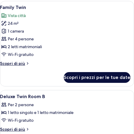
Apri
Camera d'albergo con due letti, una t
11
Family Twin
tutte
Vista città
le
24 m²
foto
per
1 camera
Family
Per 4 persone
Twin
2 letti matrimoniali
Wi-Fi gratuito
Altri
Scopri di più
dettagli
per
Scopri i prezzi per le tue date
Family
Twin
Apri
Biancheria da letto di alta qualità, cop
4
Deluxe Twin Room B
tutte
Per 2 persone
le
1 letto singolo e 1 letto matrimoniale
foto
per
Wi-Fi gratuito
Deluxe
Altri
Scopri di più