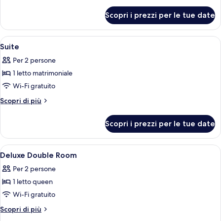
Twin
dettagli
per
Room
Scopri i prezzi per le tue date
Deluxe
B
Twin
Room
Apri
Biancheria da letto di alta qualità, cop
5
B
Suite
tutte
Per 2 persone
le
1 letto matrimoniale
foto
per
Wi-Fi gratuito
Suite
Altri
Scopri di più
dettagli
per
Scopri i prezzi per le tue date
Suite
Apri
Biancheria da letto di alta qualità, cop
9
Deluxe Double Room
tutte
Per 2 persone
le
1 letto queen
foto
per
Wi-Fi gratuito
Deluxe
Altri
Scopri di più
Double
dettagli