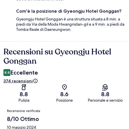
Com'è la posizione di Gyeongju Hotel Gonggan?
Gyeongju Hotel Gonggan è una struttura situata a 8 min. a
piedi da Via della Moda Hwangnidan-gil e a 9 min. a piedi da
Tomba Reale di Daereungwon.
Recensioni su Gyeongju Hotel
Recensioni
Gonggan
Eccellente
8.8
374 recensioni
8.8
8.6
8.8
Pulizia
Posizione
Personale e servizio
Recensioni
Recensione verificata
8/10 Ottimo
10 maggio 2024