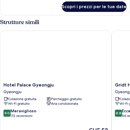
per
Room
Scopri i prezzi per le tue date
Deluxe
Double
Room
Strutture simili
Hotel Palace Gyeongju
Gridt Ho
Hotel
Gridt
Hotel Palace Gyeongju
Gridt 
Palace
Hotel
Gyeongju
Gyeong
Gyeongju
Gyeong
Colazione gratuita
Parcheggio gratuito
Colazi
Gyeongju
Wi-Fi gratuito
Aria condizionata
Wi-Fi 
9.0
8.8
Meraviglioso
Ecc
9.0
8.8
su
su
172 recensioni
54 r
10,
10,
Meraviglioso,
Eccellen
Il