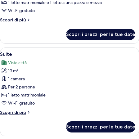
Twin
1 letto matrimoniale e 1 letto a una piazza e mezza
(B)
Wi-Fi gratuito
Altri
Scopri di più
dettagli
per
Scopri i prezzi per le tue date
Deluxe
Twin
(B)
Apri
Una camera d'albergo moderna con un l
9
Suite
tutte
Vista città
le
19 m²
foto
per
1 camera
Suite
Per 2 persone
1 letto matrimoniale
Wi-Fi gratuito
Altri
Scopri di più
dettagli
per
Scopri i prezzi per le tue date
Suite