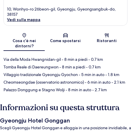
10, Wonhyo-ro 26beon-gil, Gyeongju, Gyeongsangbuk-do,
38157
Vedi sulla mappa
Mappa
Cosa c’è nei
Come spostarsi
Ristoranti
dintorni?
Via della Moda Hwangnidan-gil
- 8 min a piedi
- 0.7 km
Tomba Reale di Daereungwon
- 8 min a piedi
- 0.7 km
Villaggio tradizionale Gyeongju Gyochon
- 5 min in auto
- 1.8 km
Cheomseongdae (osservatorio astronomico)
- 6 min in auto
- 2.1 km
Palazzo Donggung e Stagno Wolji
- 8 min in auto
- 2.7 km
Informazioni su questa struttura
Gyeongju Hotel Gonggan
Scegli Gyeongju Hotel Gonggan e alloggia in una posizione invidiabile, a