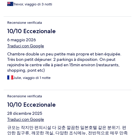
Trevor, viaggio di 3 notti
Recensione verificata
10/10 Eccezionale
6 maggio 2026
Traduci con Google
Chambre double un peu petite mais propre et bien équipée.
Très bon petit déjeuner. 2 parkings à disposition. On peut
rejoindre le centre ville à pied en 15min environ (restaurants,
shopping, pont etc)
Julie, viaggio di 1 notte
Recensione verificata
10/10 Eccezionale
28 dicembre 2025
Traduci con Google
규모는 작지만 편의시설 다 갖춘 깔끔한 일본호텔 같은 분위기. 편
안한 침구류, 깨끗한 객실, 다양한 조식메뉴, 전반적으로 매우 만족