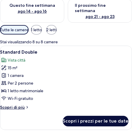
Verifica la disponibilità per questo fine settimana, ago 14 - ag
Verifica la disponibilità per i
Questo fine settimana
Il prossimo fine
settimana
ago 14 - ago 16
ago 21 - ago 23
Filtri
Tutte le camere
1 letto
2 letti
disponibili
per
Stai visualizzando 8 su 8 camere
le
Apri
Una camera d'albergo compatta con un 
10
Standard Double
camere
tutte
Vista città
le
15 m²
foto
per
1 camera
Standard
Per 2 persone
Double
1 letto matrimoniale
Wi-Fi gratuito
Altri
Scopri di più
dettagli
per
Scopri i prezzi per le tue date
Standard
Double