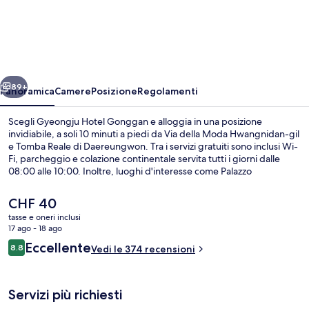
Hotel
Gonggan
ietro
Avanti
89+
Panoramica
Camere
Posizione
Regolamenti
Scegli Gyeongju Hotel Gonggan e alloggia in una posizione
invidiabile, a soli 10 minuti a piedi da Via della Moda Hwangnidan-gil
e Tomba Reale di Daereungwon. Tra i servizi gratuiti sono inclusi Wi-
Fi, parcheggio e colazione continentale servita tutti i giorni dalle
08:00 alle 10:00. Inoltre, luoghi d'interesse come Palazzo
Donggung e Stagno Wolji e Villaggio tradizionale Gyeongju
Gyochon si trovano a soli 5 minuti in auto. Altri viaggiatori
Il
CHF 40
apprezzano il personale gentile della struttura.
prezzo
tasse e oneri inclusi
attuale
17 ago - 18 ago
Biancheria da letto di alta qualità, cop
è
Recensioni
Eccellente
8.8
Vedi le 374 recensioni
CHF 40
8.8 su 10
Servizi più richiesti