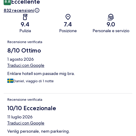
Eccellente
8.8
832 recensioni
9.4
7.4
9.0
Pulizia
Posizione
Personale e servizio
Recensioni
Recensione verificata
8/10 Ottimo
1 agosto 2026
Traduci con Google
Enklare hotell som passade mig bra.
Daniel, viaggio di 1 notte
Recensione verificata
10/10 Eccezionale
11 luglio 2026
Traduci con Google
Venlig personale, nem parkering.