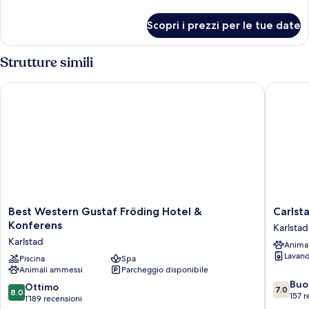
Room
dettagli
per
Scopri i prezzi per le tue date
Twin
Room
Strutture simili
Best Western Gustaf Fröding Hotel & Konferens
Carlstad
Best
Carlstad
Best Western Gustaf Fröding Hotel &
Carlst
Western
H
Konferens
Karlstad
Gustaf
Boutiqu
Karlstad
Anima
Fröding
Hotell
Lavand
Hotel
Piscina
Spa
Karlstad
Animali ammessi
Parcheggio disponibile
&
7.0
Konferens
Buo
8.0
Ottimo
7.0
8.0
su
Karlstad
157 r
su
1’189 recensioni
10,