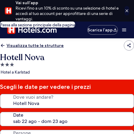
Vai sull’app
Ricevi fino a un 10% di sconto su una selezione di hotel e
accedi al tuo account per approfittare di una serie di
vantaggi.
Passa alla sezione principale della pagina
Scarica l’app
Visualizza tutte le strutture
Hotell Nova
Struttura
a
Hotel a Karlstad
3.0
stelle
Scegli le date per vedere i prezzi
Dove vuoi andare?
Date
Persone