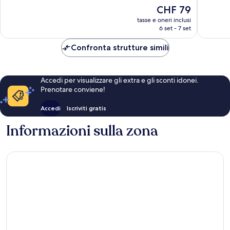
10,
Il
CHF 79
Buono,
Ottimo,
prezzo
157
1’189
tasse e oneri inclusi
attuale
recensio
6 set - 7 set
recensioni
è
CHF 79
Confronta strutture simili
Accedi per visualizzare gli extra e gli sconti idonei.
Prenotare conviene!
Accedi
Iscriviti gratis
Informazioni sulla zona