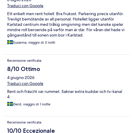
Traduci con Google
Ett enkelt men rent hotell. Bra frukost. Parkering precis utanför.
Trevligt bemötande av all personal. Hotellet ligger utanför
Karlstad centrum med tråkig omgivning men det kanske spelar
mindre roll beroende på varför man är där. För våran del hade vi
gångavstånd till sonen som bor i Karlstad.
Susanna, viaggio di 3 notti
Recensione verificata
8/10 Ottimo
4 giugno 2026
Traduci con Google
Rent och fräscht var rummet. Saknar extra kuddar och tv-kanal
4.
Gerd, viaggio di 1 notte
Recensione verificata
10/10 Eccezionale