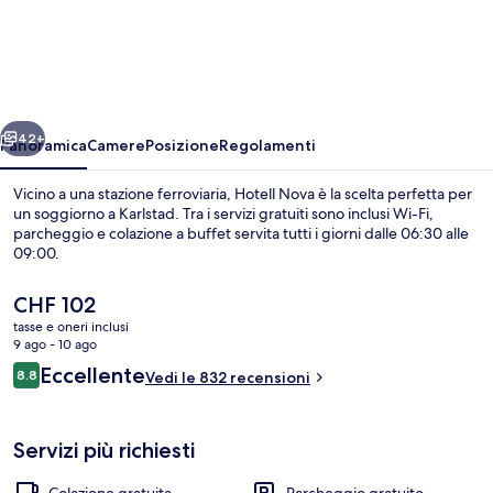
Nova
ietro
Avanti
42+
Panoramica
Camere
Posizione
Regolamenti
Vicino a una stazione ferroviaria, Hotell Nova è la scelta perfetta per
un soggiorno a Karlstad. Tra i servizi gratuiti sono inclusi Wi-Fi,
parcheggio e colazione a buffet servita tutti i giorni dalle 06:30 alle
09:00.
Il
CHF 102
prezzo
tasse e oneri inclusi
attuale
9 ago - 10 ago
è
Recensioni
Eccellente
8.8
Bar (in loco)
Vedi le 832 recensioni
CHF 102
8.8 su 10
Servizi più richiesti