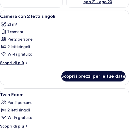
ago 21 - ago 23
Apri
Una camera d'albergo con un letto gra
17
Camera con 2 letti singoli
tutte
21 m²
le
1 camera
foto
per
Per 2 persone
Camera
2 letti singoli
con
Wi-Fi gratuito
2
Altri
Scopri di più
letti
dettagli
singoli
per
Scopri i prezzi per le tue date
Camera
con
2
Apri
Una camera d'albergo con un letto gra
11
letti
Twin Room
tutte
singoli
Per 2 persone
le
2 letti singoli
foto
per
Wi-Fi gratuito
Twin
Altri
Scopri di più