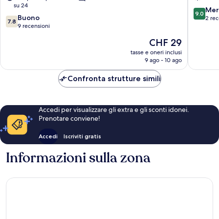
su 24
9.0
Mer
9.0
7.8
Buono
su
2 rec
7.8
su
9 recensioni
10,
10,
Meravigl
Il
CHF 29
Buono,
2
prezzo
9
tasse e oneri inclusi
recensio
attuale
9 ago - 10 ago
recensioni
è
CHF 29
Confronta strutture simili
Accedi per visualizzare gli extra e gli sconti idonei.
Prenotare conviene!
Accedi
Iscriviti gratis
Informazioni sulla zona