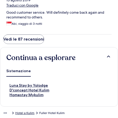
13 agosto 2019
Traduci con Google
Good customer service. Will definitely come back again and
recommend to others.
Abi, viaggio di 3 notti
Vedi le 87 recensioni
Continua a esplorare
Sistemazione
L
Luna Stay by Yolodge
i
L
D'concept Hotel Kulim
n
i
L
Homestay Mykulim
k
n
i
c
k
n
h
c
k
Hotel a Kulim
Fuller Hotel Kulim
e
h
c