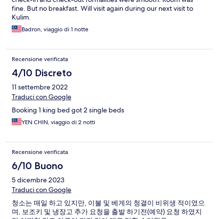
fine. But no breakfast. Will visit again during our next visit to
Kulim.
Badron, viaggio di 1 notte
Recensione verificata
4/10 Discreto
11 settembre 2022
Traduci con Google
Booking 1 king bed got 2 single beds
YEN CHIN, viaggio di 2 notti
Recensione verificata
6/10 Buono
5 dicembre 2023
Traduci con Google
청소는 매일 하고 있지만, 이불 및 베게의 청결이 비위생 적이였으
며, 보조키 및 냉장고 추가 요청을 출발 하기전(예약) 요청 하였지