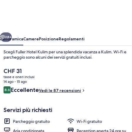
Hotel
Kulim
ietro
Avanti
28+
Panoramica
Camere
Posizione
Regolamenti
Scegli Fuller Hotel Kulim per una splendida vacanza a Kulim. Wi-Fi e
parcheggio sono alcuni dei servizi gratuiti inclusi.
Il
CHF 31
prezzo
tasse e oneri inclusi
attuale
14 ago - 15 ago
è
Recensioni
Eccellente
8.6
Vedi le 87 recensioni
CHF 31
8.6 su 10
Interni
Servizi più richiesti
Parcheggio gratuito
Wi-Fi gratuito
Aria condizionata
Reception aperta 24 ore su