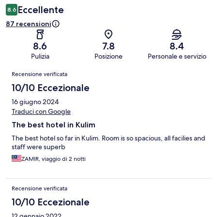
Eccellente
8.6
87 recensioni
8.6
7.8
8.4
Pulizia
Posizione
Personale e servizio
Recensioni
Recensione verificata
10/10 Eccezionale
16 giugno 2024
Traduci con Google
The best hotel in Kulim
The best hotel so far in Kulim. Room is so spacious, all facilies and
staff were superb
ZAMIR, viaggio di 2 notti
Recensione verificata
10/10 Eccezionale
12 gennaio 2022