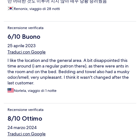
만 어떠한 것도 이루어 지지 않아 매우 당황 승러웠음
Renonix, viaggio di 28 notti
Recensione verificata
6/10 Buono
25 aprile 2023
Traduci con Google
I like the location and the general area. A bit disappointed this
time around (i am a regular patron there), as there were ants in
the room and on the bed. Bedding and towel also had a musky
odor/smell, very unpleasant. I think it wasn't changed after the
last customer.
Norlela, viaggio di 1 notte
Recensione verificata
8/10 Ottimo
24 marzo 2024
Traduci con Google