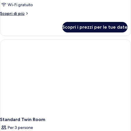
per
Wi-Fi gratuito
Camera
Altri
Scopri di più
Standard,
dettagli
per
1
Scopri i prezzi per le tue date
Camera
letto
Standard,
king,
1
senza
letto
king,
finestre
senza
finestre
Standard Twin Room
Per 3 persone