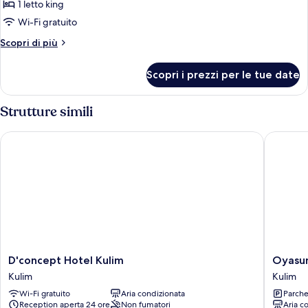
1 letto king
foto
per
Wi-Fi gratuito
Superior
Altri
Scopri di più
King
dettagli
per
Room
Scopri i prezzi per le tue date
Superior
King
Room
Strutture simili
D'concept Hotel Kulim
Oyasumi
D'concept
Oyasum
D'concept Hotel Kulim
Oyasum
Hotel
Hotel
Kulim
Kulim
Kulim
Kulim
Wi-Fi gratuito
Aria condizionata
Parche
Kulim
Reception aperta 24 ore
Non fumatori
Aria c