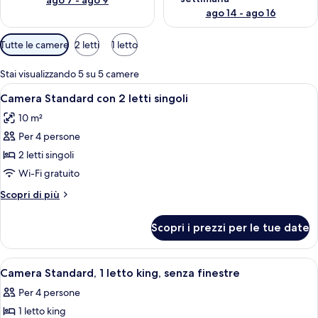
ago 7 - ago 9
ago 14 - ago 16
Filtri
Tutte le camere
2 letti
1 letto
disponibili
per
Stai visualizzando 5 su 5 camere
le
Apri
Una camera d'albergo con due letti, una
4
Camera Standard con 2 letti singoli
camere
tutte
10 m²
le
Per 4 persone
foto
per
2 letti singoli
Camera
Wi-Fi gratuito
Standard
Altri
Scopri di più
con
dettagli
2
per
Scopri i prezzi per le tue date
Camera
letti
Standard
singoli
con
Apri
Una camera d'albergo con un letto, una
4
2
Camera Standard, 1 letto king, senza finestre
tutte
letti
Per 4 persone
singoli
le
1 letto king
foto