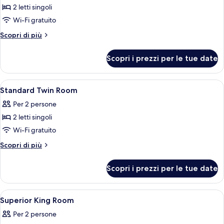
2 letti singoli
Wi-Fi gratuito
Altri
Scopri di più
dettagli
per
Scopri i prezzi per le tue date
Standard
Twin
Room
Apri
Una cassaforte in camera, una scrivania
4
Standard Twin Room
tutte
Per 2 persone
le
2 letti singoli
foto
per
Wi-Fi gratuito
Standard
Altri
Scopri di più
Twin
dettagli
per
Room
Scopri i prezzi per le tue date
Standard
Twin
Room
Apri
Una cassaforte in camera, una scrivania
3
Superior King Room
tutte
Per 2 persone
le