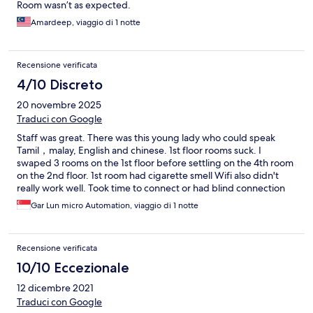
Room wasn’t as expected.
Amardeep, viaggio di 1 notte
Recensione verificata
4/10 Discreto
20 novembre 2025
Traduci con Google
Staff was great. There was this young lady who could speak
Tamil，malay, English and chinese. 1st floor rooms suck. I
swaped 3 rooms on the 1st floor before settling on the 4th room
on the 2nd floor. 1st room had cigarette smell Wifi also didn't
really work well. Took time to connect or had blind connection
spots 2nd room had store room smell 3rd room had damp cloth
Gar Lun micro Automation, viaggio di 1 notte
smellnkroom
Recensione verificata
10/10 Eccezionale
12 dicembre 2021
Traduci con Google