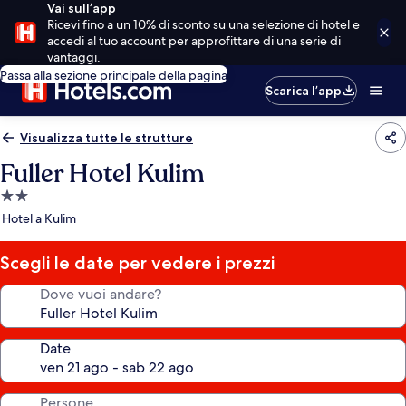
Vai sull’app
Ricevi fino a un 10% di sconto su una selezione di hotel e
accedi al tuo account per approfittare di una serie di
vantaggi.
Passa alla sezione principale della pagina
Scarica l’app
Visualizza tutte le strutture
Fuller Hotel Kulim
Struttura
a
Hotel a Kulim
2.0
stelle
Scegli le date per vedere i prezzi
Dove vuoi andare?
Date
Persone