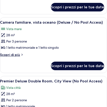
città
per
Scopri i prezzi per le tue date
Camera
(Deluxe
familiare,
/
vista
Apri
Un soggiorno moderno con un divano, u
No
5
città
Camera familiare, vista oceano (Deluxe / No Pool Access)
tutte
(Deluxe
Pool
Vista mare
/
le
Access)
No
28 m²
foto
Pool
per
Per 3 persone
Access)
Camera
1 letto matrimoniale e 1 letto singolo
familiare,
Altri
Scopri di più
vista
dettagli
oceano
per
Scopri i prezzi per le tue date
Camera
(Deluxe
familiare,
/
vista
Apri
Una camera d'albergo moderna con un 
No
7
oceano
Premier Deluxe Double Room, City View (No Pool Access)
tutte
(Deluxe
Pool
Vista città
/
le
Access)
No
28 m²
foto
Pool
per
Per 2 persone
Access)
Premier
1 letto matrimoniale