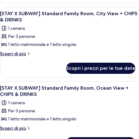
SELF
Twin
STUDIO]
Apri
Una camera d'albergo con due letti, 
6
Deluxe
Room,
[STAY X SUBWAY] Standard Family Room, City View + CHIPS
tutte
Family
& DRINKS
Ocean
Twin
le
View
1 camera
Room,
foto
Ocean
Per 3 persone
per
View
1 letto matrimoniale e 1 letto singolo
[STAY
X
Altri
Scopri di più
dettagli
SUBWAY]
per
Standard
Scopri i prezzi per le tue date
[STAY
Family
X
Room,
SUBWAY]
Apri
Un soggiorno moderno con un divano, u
7
Standard
City
[STAY X SUBWAY] Standard Family Room, Ocean View +
tutte
Family
CHIPS & DRINKS
View
Room,
le
+
1 camera
City
foto
CHIPS
View
Per 3 persone
per
+
&
1 letto matrimoniale e 1 letto singolo
[STAY
CHIPS
DRINKS
&
X
Altri
Scopri di più
DRINKS
dettagli
SUBWAY]
per