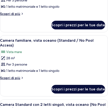
per
Per 3 persone
(No
Camera
Pool
1 letto matrimoniale e 1 letto singolo
Access)
familiare,
Altri
Scopri di più
vista
dettagli
città
per
Scopri i prezzi per le tue date
Camera
(Standard
familiare,
/
vista
Apri
Un soggiorno moderno con un divano, u
No
7
città
Camera familiare, vista oceano (Standard / No Pool
tutte
(Standard
Pool
Access)
/
le
Access)
Vista mare
No
foto
Pool
28 m²
per
Access)
Per 3 persone
Camera
familiare,
1 letto matrimoniale e 1 letto singolo
vista
Altri
Scopri di più
oceano
dettagli
per
(Standard
Scopri i prezzi per le tue date
Camera
/
familiare,
No
vista
Apri
Una camera d'albergo con due letti, un
7
Pool
oceano
Camera Standard con 2 letti singoli, vista oceano (No Pool
tutte
(Standard