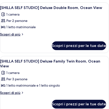
Family
STUDIO]
Apri
Un orsetto grigio con un velo su una sup
11
Twin
Premier
[SHILLA SELF STUDIO] Deluxe Double Room, Ocean View
tutte
Family
Room,
1 camera
Twin
le
City
Room,
Per 2 persone
foto
view
City
per
1 letto matrimoniale
view
[SHILLA
Altri
Scopri di più
SELF
dettagli
per
STUDIO]
Scopri i prezzi per le tue date
[SHILLA
Deluxe
SELF
Double
STUDIO]
Apri
Un moderno grattacielo in vetro con la 
5
Room,
Deluxe
[SHILLA SELF STUDIO] Deluxe Family Twin Room, Ocean
tutte
Double
Ocean
View
Room,
le
View
1 camera
Ocean
foto
View
Per 3 persone
per
1 letto matrimoniale e 1 letto singolo
[SHILLA
SELF
Altri
Scopri di più
dettagli
STUDIO]
per
Deluxe
Scopri i prezzi per le tue date
[SHILLA
Family