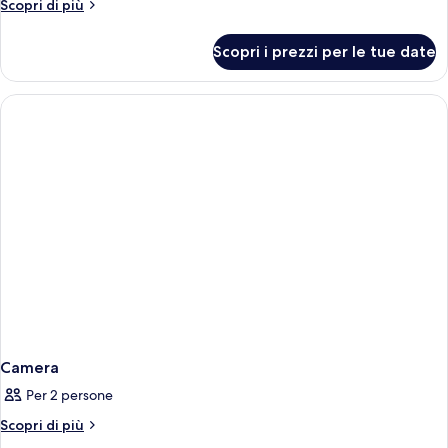
Altri
Scopri di più
dettagli
per
Scopri i prezzi per le tue date
Camera
Camera
Per 2 persone
Altri
Scopri di più
dettagli