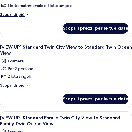
per
Double
View
1 letto matrimoniale e 1 letto singolo
[ROOM
City
View
UP]
Altri
Scopri di più
dettagli
Standard
per
Family
Scopri i prezzi per le tue date
[ROOM
Twin
UP]
City
Standard
Apri
Un soggiorno moderno con un divano, u
9
Family
View
[VIEW UP] Standard Twin City View to Standard Twin Ocean
tutte
Twin
View
to
City
le
Premier
1 camera
View
foto
Family
to
Per 2 persone
per
Premier
Twin,
2 letti singoli
[VIEW
Family
City
Twin,
UP]
Altri
Scopri di più
view
City
dettagli
Standard
view
per
Twin
Scopri i prezzi per le tue date
[VIEW
City
UP]
View
Standard
Apri
Un soggiorno moderno con un divano, u
8
Twin
to
[VIEW UP] Standard Family Twin City View to Standard
tutte
City
Family Twin Ocean View
Standard
View
le
Twin
1 camera