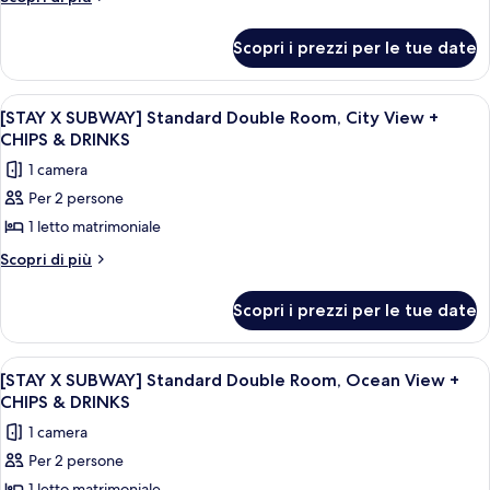
DRINKS
dettagli
SUBWAY]
per
Standard
Scopri i prezzi per le tue date
[STAY
Twin
X
Room,
SUBWAY]
Apri
Un moderno grattacielo in vetro con la 
7
Standard
Ocean
[STAY X SUBWAY] Standard Double Room, City View +
tutte
Twin
CHIPS & DRINKS
View
Room,
le
+
1 camera
Ocean
foto
CHIPS
View
Per 2 persone
per
+
&
1 letto matrimoniale
[STAY
CHIPS
DRINKS
&
X
Altri
Scopri di più
DRINKS
dettagli
SUBWAY]
per
Standard
Scopri i prezzi per le tue date
[STAY
Double
X
Room,
SUBWAY]
Apri
Un soggiorno moderno con un divano, u
9
Standard
City
[STAY X SUBWAY] Standard Double Room, Ocean View +
tutte
Double
CHIPS & DRINKS
View
Room,
le
+
1 camera
City
foto
CHIPS
View
Per 2 persone
per
+
&
1 letto matrimoniale