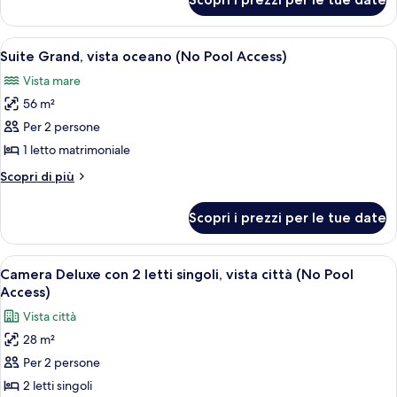
Suite
(No
Junior,
Pool
vista
Apri
Una moderna camera d'albergo con un l
Access)
7
oceano
Suite Grand, vista oceano (No Pool Access)
tutte
(No
Vista mare
Pool
le
Access)
56 m²
foto
per
Per 2 persone
Suite
1 letto matrimoniale
Grand,
Altri
Scopri di più
vista
dettagli
oceano
per
Scopri i prezzi per le tue date
Suite
(No
Grand,
Pool
vista
Apri
Una camera d'albergo con due letti, un
Access)
6
oceano
Camera Deluxe con 2 letti singoli, vista città (No Pool
tutte
(No
Access)
Pool
le
Vista città
Access)
foto
28 m²
per
Per 2 persone
Camera
Deluxe
2 letti singoli