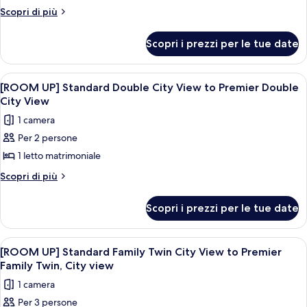
con
Altri
Scopri di più
2
dettagli
per
letti
Scopri i prezzi per le tue date
Camera
singoli,
Deluxe
vista
con
Apri
Un moderno grattacielo in vetro con la 
7
città
2
[ROOM UP] Standard Double City View to Premier Double
tutte
letti
(No
City View
singoli,
le
Pool
1 camera
vista
foto
Access)
città
Per 2 persone
per
(No
1 letto matrimoniale
[ROOM
Pool
Access)
UP]
Altri
Scopri di più
dettagli
Standard
per
Double
Scopri i prezzi per le tue date
[ROOM
City
UP]
View
Standard
Apri
Una camera d'albergo con due letti, 
8
Double
to
[ROOM UP] Standard Family Twin City View to Premier
tutte
City
Family Twin, City view
Premier
View
le
Double
1 camera
to
foto
City
Premier
Per 3 persone