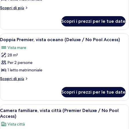
Deluxe
Altri
Scopri di più
Double
dettagli
Room,
per
Scopri i prezzi per le tue date
Premier
City
Deluxe
View
Double
Apri
Un soggiorno moderno con un divano, u
(No
7
Room,
Doppia Premier, vista oceano (Deluxe / No Pool Access)
tutte
City
Pool
Vista mare
View
le
Access)
(No
28 m²
foto
Pool
per
Per 2 persone
Access)
Doppia
1 letto matrimoniale
Premier,
Altri
Scopri di più
vista
dettagli
oceano
per
Scopri i prezzi per le tue date
Doppia
(Deluxe
Premier,
/
vista
Apri
Una camera d'albergo con due letti, 
No
10
oceano
Camera familiare, vista città (Premier Deluxe / No Pool
tutte
(Deluxe
Pool
Access)
/
le
Access)
Vista città
No
foto