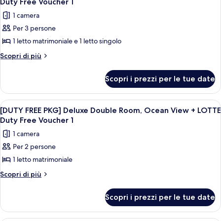
Duty Free Voucher 1
View
Room,
le
+
1 camera
City
foto
LOTTE
View
Per 3 persone
per
+
Duty
1 letto matrimoniale e 1 letto singolo
[DUTY
LOTTE
Free
Duty
FREE
Altri
Scopri di più
Voucher
Free
dettagli
PKG]
Voucher
1
per
Deluxe
Scopri i prezzi per le tue date
1
[DUTY
Family
FREE
Room,
PKG]
Apri
Un edificio moderno e slanciato con fac
7
Deluxe
Ocean
[DUTY FREE PKG] Deluxe Double Room, Ocean View + LOTTE
tutte
Family
Duty Free Voucher 1
View
Room,
le
+
1 camera
Ocean
foto
LOTTE
View
Per 2 persone
per
+
Duty
1 letto matrimoniale
[DUTY
LOTTE
Free
Duty
FREE
Altri
Scopri di più
Voucher
Free
dettagli
PKG]
Voucher
1
per
Deluxe
Scopri i prezzi per le tue date
1
[DUTY
Double
FREE
Room,
PKG]