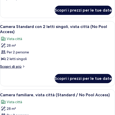
vista
dettagli
oceano
per
Scopri i prezzi per le tue date
Doppia
(No
Standard,
Pool
vista
Apri
Una camera d'albergo con due letti, un
Access)
6
oceano
Camera Standard con 2 letti singoli, vista città (No Pool
tutte
(No
Access)
Pool
le
Vista città
Access)
foto
28 m²
per
Per 2 persone
Camera
Standard
2 letti singoli
con
Altri
Scopri di più
2
dettagli
per
letti
Scopri i prezzi per le tue date
Camera
singoli,
Standard
vista
con
Apri
Una camera d'albergo con due letti, 
10
città
2
Camera familiare, vista città (Standard / No Pool Access)
tutte
letti
(No
Vista città
singoli,
le
Pool
vista
28 m²
foto
Access)
città