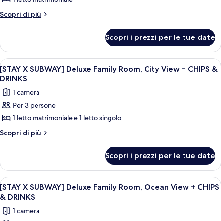
[STAY
CHIPS
DRINKS
&
X
Altri
Scopri di più
DRINKS
dettagli
SUBWAY]
per
Standard
Scopri i prezzi per le tue date
[STAY
Double
X
Room,
SUBWAY]
Apri
Una camera d'albergo con due letti, 
5
Standard
Ocean
[STAY X SUBWAY] Deluxe Family Room, City View + CHIPS &
tutte
Double
DRINKS
View
Room,
le
+
1 camera
Ocean
foto
CHIPS
View
Per 3 persone
per
+
&
1 letto matrimoniale e 1 letto singolo
[STAY
CHIPS
DRINKS
&
X
Altri
Scopri di più
DRINKS
dettagli
SUBWAY]
per
Deluxe
Scopri i prezzi per le tue date
[STAY
Family
X
Room,
SUBWAY]
Apri
Un soggiorno moderno con un divano, u
7
Deluxe
City
[STAY X SUBWAY] Deluxe Family Room, Ocean View + CHIPS
tutte
Family
& DRINKS
View
Room,
le
+
1 camera
City
foto
View