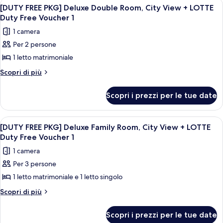
Apri
Un edificio moderno e slanciato con fac
6
Deluxe
Ocean
[DUTY FREE PKG] Deluxe Double Room, City View + LOTTE
tutte
Double
Duty Free Voucher 1
View
Room,
le
+
1 camera
Ocean
foto
LOTTE
View
Per 2 persone
per
+
Duty
1 letto matrimoniale
[DUTY
LOTTE
Free
Duty
FREE
Altri
Scopri di più
Voucher
Free
dettagli
PKG]
Voucher
1
per
Deluxe
Scopri i prezzi per le tue date
1
[DUTY
Double
FREE
Room,
PKG]
Apri
Un edificio moderno e slanciato con fac
7
Deluxe
City
[DUTY FREE PKG] Deluxe Family Room, City View + LOTTE
tutte
Double
Duty Free Voucher 1
View
Room,
le
+
1 camera
City
foto
LOTTE
View
Per 3 persone
per
+
Duty
1 letto matrimoniale e 1 letto singolo
[DUTY
LOTTE
Free
Duty
FREE
Altri
Scopri di più
Voucher
Free
dettagli
PKG]
Voucher
1
per
Deluxe
Scopri i prezzi per le tue date
1
[DUTY