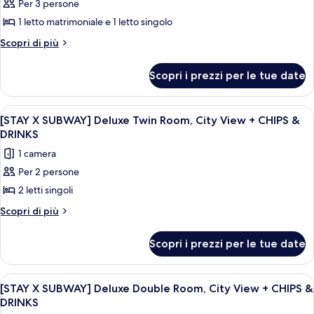
CHIPS
Per 3 persone
per
+
&
1 letto matrimoniale e 1 letto singolo
[STAY
CHIPS
DRINKS
&
X
Altri
Scopri di più
DRINKS
dettagli
SUBWAY]
per
Deluxe
Scopri i prezzi per le tue date
[STAY
Family
X
Room,
SUBWAY]
Apri
Camera d'albergo con due letti, un com
6
Deluxe
Ocean
[STAY X SUBWAY] Deluxe Twin Room, City View + CHIPS &
tutte
Family
DRINKS
View
Room,
le
+
1 camera
Ocean
foto
CHIPS
View
Per 2 persone
per
+
&
2 letti singoli
[STAY
CHIPS
DRINKS
&
X
Altri
Scopri di più
DRINKS
dettagli
SUBWAY]
per
Deluxe
Scopri i prezzi per le tue date
[STAY
Twin
X
Room,
SUBWAY]
Apri
Un moderno grattacielo in vetro con la 
7
Deluxe
City
[STAY X SUBWAY] Deluxe Double Room, City View + CHIPS &
tutte
Twin
DRINKS
View
Room,
le