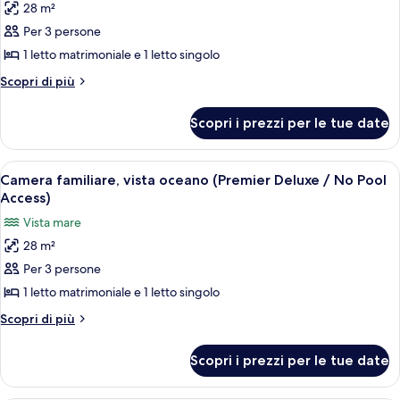
Pool
28 m²
per
Access)
Per 3 persone
Camera
familiare,
1 letto matrimoniale e 1 letto singolo
vista
Altri
Scopri di più
città
dettagli
per
(Premier
Scopri i prezzi per le tue date
Camera
Deluxe
familiare,
/
vista
Apri
Un soggiorno moderno con un divano, u
6
No
città
Camera familiare, vista oceano (Premier Deluxe / No Pool
tutte
(Premier
Pool
Access)
Deluxe
le
Access)
Vista mare
/
foto
No
28 m²
per
Pool
Per 3 persone
Camera
Access)
familiare,
1 letto matrimoniale e 1 letto singolo
vista
Altri
Scopri di più
oceano
dettagli
per
(Premier
Scopri i prezzi per le tue date
Camera
Deluxe
familiare,
/
vista