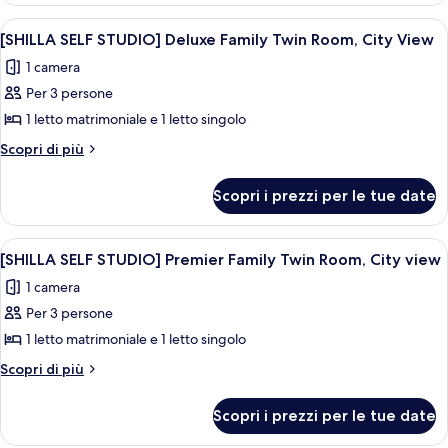
Twin
STUDIO]
Apri
Un orsetto grigio con un velo su una sup
7
Room,
Deluxe
[SHILLA SELF STUDIO] Deluxe Family Twin Room, City View
tutte
Twin
City
1 camera
Room,
le
View
City
Per 3 persone
foto
View
per
1 letto matrimoniale e 1 letto singolo
[SHILLA
Altri
Scopri di più
SELF
dettagli
per
STUDIO]
Scopri i prezzi per le tue date
[SHILLA
Deluxe
SELF
Family
STUDIO]
Apri
Un orsetto grigio con un velo su una sup
8
Twin
Deluxe
[SHILLA SELF STUDIO] Premier Family Twin Room, City view
tutte
Family
Room,
1 camera
Twin
le
City
Room,
Per 3 persone
foto
View
City
per
1 letto matrimoniale e 1 letto singolo
View
[SHILLA
Altri
Scopri di più
SELF
dettagli
per
STUDIO]
Scopri i prezzi per le tue date
[SHILLA
Premier
SELF