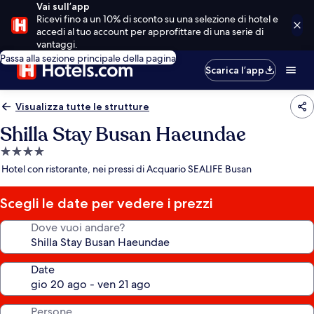
Vai sull’app
Ricevi fino a un 10% di sconto su una selezione di hotel e
accedi al tuo account per approfittare di una serie di
vantaggi.
Passa alla sezione principale della pagina
Scarica l’app
Visualizza tutte le strutture
Shilla Stay Busan Haeundae
Struttura
a
Hotel con ristorante, nei pressi di Acquario SEALIFE Busan
4.0
stelle
Scegli le date per vedere i prezzi
Dove vuoi andare?
Date
Persone