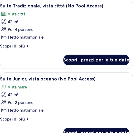
Apri
Una camera da letto moderna con un l
6
No
oceano
Suite Tradizionale, vista città (No Pool Access)
tutte
(Premier
Pool
Vista città
Deluxe
le
Access)
/
42 m²
foto
No
per
Per 4 persone
Pool
Suite
Access)
1 letto matrimoniale
Tradizionale,
Altri
Scopri di più
vista
dettagli
città
per
Scopri i prezzi per le tue date
Suite
(No
Tradizionale,
Pool
vista
Apri
Una camera d'hotel moderna con un let
Access)
6
città
Suite Junior, vista oceano (No Pool Access)
tutte
(No
Vista mare
Pool
le
Access)
42 m²
foto
per
Per 2 persone
Suite
1 letto matrimoniale
Junior,
Altri
Scopri di più
vista
dettagli
oceano
per
Scopri i prezzi per le tue date