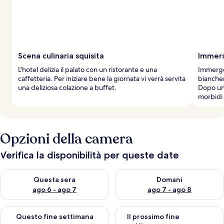
Scena culinaria squisita
Immers
L'hotel delizia il palato con un ristorante e una
Immerget
caffetteria. Per iniziare bene la giornata vi verrà servita
biancher
una deliziosa colazione a buffet.
Dopo un 
morbidi
Opzioni della camera
Verifica la disponibilità per queste date
Verifica la disponibilità per questa sera, ago 6 - ago 7
Verifica la disponibilità per d
Questa sera
Domani
ago 6 - ago 7
ago 7 - ago 8
Verifica la disponibilità per questo fine settimana, ago 7 - ago
Verifica la disponibilità per il
Questo fine settimana
Il prossimo fine