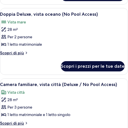
Deluxe,
Pool
vista
Apri
Un soggiorno moderno con un divano, u
Access)
10
città
Doppia Deluxe, vista oceano (No Pool Access)
tutte
(No
Vista mare
Pool
le
Access)
28 m²
foto
per
Per 2 persone
Doppia
1 letto matrimoniale
Deluxe,
Altri
Scopri di più
vista
dettagli
oceano
per
Scopri i prezzi per le tue date
Doppia
(No
Deluxe,
Pool
vista
Apri
Una camera d'albergo con due letti, 
Access)
9
oceano
Camera familiare, vista città (Deluxe / No Pool Access)
tutte
(No
Vista città
Pool
le
Access)
28 m²
foto
per
Per 3 persone
Camera
1 letto matrimoniale e 1 letto singolo
familiare,
Altri
Scopri di più
vista
dettagli