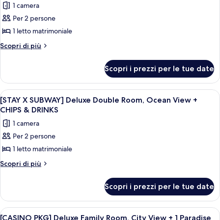
+
1 camera
City
foto
CHIPS
View
Per 2 persone
per
+
&
1 letto matrimoniale
[STAY
CHIPS
DRINKS
&
X
Altri
Scopri di più
DRINKS
dettagli
SUBWAY]
per
Deluxe
Scopri i prezzi per le tue date
[STAY
Double
X
Room,
SUBWAY]
Apri
Un soggiorno moderno con un divano, u
10
Deluxe
City
[STAY X SUBWAY] Deluxe Double Room, Ocean View +
tutte
Double
CHIPS & DRINKS
View
Room,
le
+
1 camera
City
foto
CHIPS
View
Per 2 persone
per
+
&
1 letto matrimoniale
[STAY
CHIPS
DRINKS
&
X
Altri
Scopri di più
DRINKS
dettagli
SUBWAY]
per
Deluxe
Scopri i prezzi per le tue date
[STAY
Double
X
Room,
SUBWAY]
Apri
Una sala da casinò con una grande roule
6
Deluxe
Ocean
[CASINO PKG] Deluxe Family Room, City View + 1 Paradise