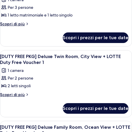
to
foto
Ocean
Standard
Per 3 persone
per
Twin
View
1 letto matrimoniale e 1 letto singolo
[VIEW
Ocean
View
UP]
Altri
Scopri di più
dettagli
Standard
per
Family
Scopri i prezzi per le tue date
[VIEW
Twin
UP]
City
Standard
Apri
Un edificio moderno e slanciato con fac
5
Family
View
[DUTY FREE PKG] Deluxe Twin Room, City View + LOTTE
tutte
Twin
Duty Free Voucher 1
to
City
le
Standard
1 camera
View
foto
Family
to
Per 2 persone
per
Standard
Twin
2 letti singoli
[DUTY
Family
Ocean
Twin
FREE
Altri
Scopri di più
View
Ocean
dettagli
PKG]
View
per
Deluxe
Scopri i prezzi per le tue date
[DUTY
Twin
FREE
Room,
PKG]
Apri
Un edificio moderno e slanciato con fac
6
Deluxe
City
[DUTY FREE PKG] Deluxe Family Room, Ocean View + LOTTE
tutte
Twin