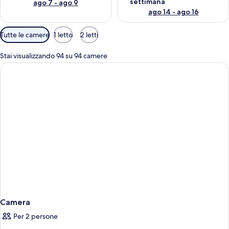
settimana
ago 7 - ago 9
ago 14 - ago 16
Filtri
Tutte le camere
1 letto
2 letti
disponibili
per
Stai visualizzando 94 su 94 camere
le
camere
Camera
Per 2 persone