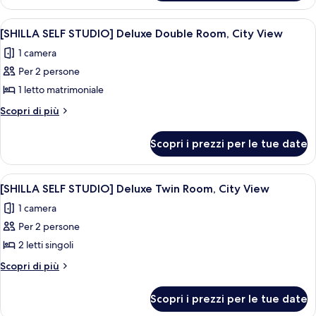
Family
FREE
Room,
PKG]
Apri
Un orsetto grigio con un velo su una sup
9
Deluxe
City
[SHILLA SELF STUDIO] Deluxe Double Room, City View
tutte
Family
View
1 camera
Room,
le
+
City
Per 2 persone
foto
LOTTE
View
per
1 letto matrimoniale
+
Duty
[SHILLA
LOTTE
Altri
Scopri di più
Free
Duty
SELF
dettagli
Voucher
Free
per
STUDIO]
Scopri i prezzi per le tue date
Voucher
1
[SHILLA
Deluxe
1
SELF
Double
STUDIO]
Apri
Un orsetto grigio con un velo su una sup
9
Room,
Deluxe
[SHILLA SELF STUDIO] Deluxe Twin Room, City View
tutte
Double
City
1 camera
Room,
le
View
City
Per 2 persone
foto
View
per
2 letti singoli
[SHILLA
Altri
Scopri di più
SELF
dettagli
per
STUDIO]
Scopri i prezzi per le tue date
[SHILLA
Deluxe
SELF