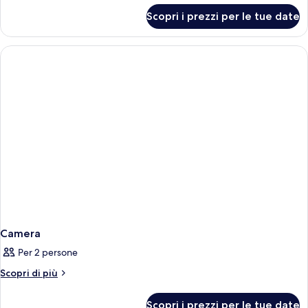
per
Scopri i prezzi per le tue date
Camera
Camera
Per 2 persone
Altri
Scopri di più
dettagli
per
Scopri i prezzi per le tue date