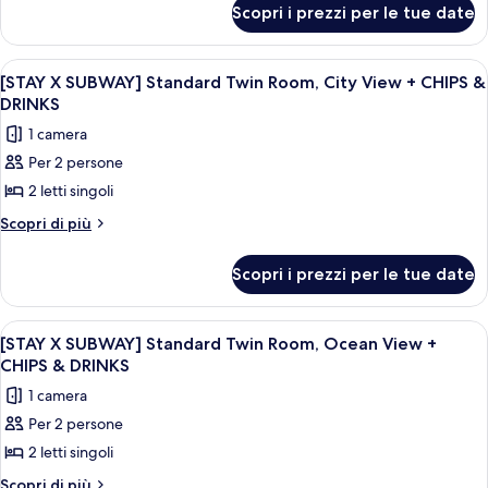
Standard
Scopri i prezzi per le tue date
[STAY
Family
X
Room,
SUBWAY]
Apri
Camera d'albergo con due letti, un com
6
Standard
Ocean
[STAY X SUBWAY] Standard Twin Room, City View + CHIPS &
tutte
Family
DRINKS
View
Room,
le
+
1 camera
Ocean
foto
CHIPS
View
Per 2 persone
per
+
&
2 letti singoli
[STAY
CHIPS
DRINKS
&
X
Altri
Scopri di più
DRINKS
dettagli
SUBWAY]
per
Standard
Scopri i prezzi per le tue date
[STAY
Twin
X
Room,
SUBWAY]
Apri
Un soggiorno moderno con un divano, u
7
Standard
City
[STAY X SUBWAY] Standard Twin Room, Ocean View +
tutte
Twin
CHIPS & DRINKS
View
Room,
le
+
1 camera
City
foto
CHIPS
View
Per 2 persone
per
+
&
2 letti singoli
[STAY
CHIPS
DRINKS
&
X
Altri
Scopri di più