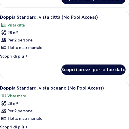
Camera
Apri
Un moderno grattacielo in vetro con la 
8
Doppia Standard, vista città (No Pool Access)
tutte
Vista città
le
28 m²
foto
per
Per 2 persone
Doppia
1 letto matrimoniale
Standard,
Altri
Scopri di più
vista
dettagli
città
per
Scopri i prezzi per le tue date
Doppia
(No
Standard,
Pool
vista
Apri
Un soggiorno moderno con un divano, u
Access)
9
città
Doppia Standard, vista oceano (No Pool Access)
tutte
(No
Vista mare
Pool
le
Access)
28 m²
foto
per
Per 2 persone
Doppia
1 letto matrimoniale
Standard,
Altri
Scopri di più