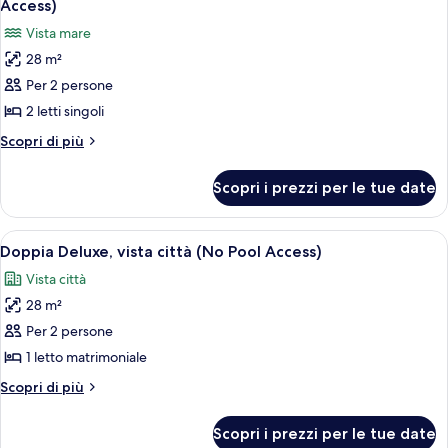
Access)
Access)
/
le
Vista mare
No
foto
Pool
28 m²
per
Access)
Per 2 persone
Camera
Standard
2 letti singoli
con
Altri
Scopri di più
2
dettagli
per
letti
Scopri i prezzi per le tue date
Camera
singoli,
Standard
vista
con
Apri
Un moderno grattacielo in vetro con la 
8
oceano
2
Doppia Deluxe, vista città (No Pool Access)
tutte
letti
(No
Vista città
singoli,
le
Pool
vista
28 m²
foto
Access)
oceano
per
Per 2 persone
(No
Doppia
Pool
1 letto matrimoniale
Access)
Deluxe,
Altri
Scopri di più
vista
dettagli
città
per
Scopri i prezzi per le tue date
Doppia
(No