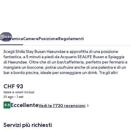
Stay
Busan
Haeundae
ietro
Avanti
49+
Panoramica
Camere
Posizione
Regolamenti
Scegli Shilla Stay Busan Haeundae e approfitta di una posizione
fantastica, a 5 minuti a piedi da Acquario SEALIFE Busan e Spiaggia
di Haeundae. Oltre che di un bar/caffetteria, perfetto per fermarsi a
mangiare un boccone, potrai usufruire anche di una palestra e di un
bar a bordo piscina, ideale per sorseggiare un drink. Tra gli altri
punti di forza della struttura ci sono una vasca idromassaggio, una
sauna e una piscina stagionale all'aperto. Le recensioni dei
Il
CHF 93
viaggiatori lodano il personale gentile e la posizione invidiabile. La
prezzo
tasse e oneri inclusi
struttura è una comoda base per spostarsi con i mezzi pubblici:
attuale
31 ago - 1 set
Stazione di Haeundae si trova a 7 min a piedi e Stazione di
Piscina stagionale all'aperto, lettini
è
Recensioni
Dongbaeg a 14.
Eccellente
8.8
Vedi le 1'730 recensioni
CHF 93
8.8 su 10
Servizi più richiesti