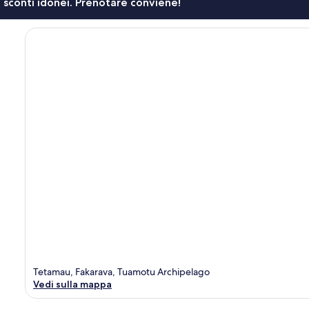
li sconti idonei. Prenotare conviene!
Tetamau, Fakarava, Tuamotu Archipelago
Vedi sulla mappa