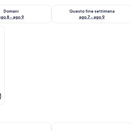
 8
sponibilità per domani, ago 8 - ago 9
Verifica la disponibilità per questo fi
Domani
Questo fine settimana
ago 8 - ago 9
ago 7 - ago 9
ta a motivi floreali, una testiera in legno e un comodino con fiori e una can
i
t
Le Maitai Rangiroa