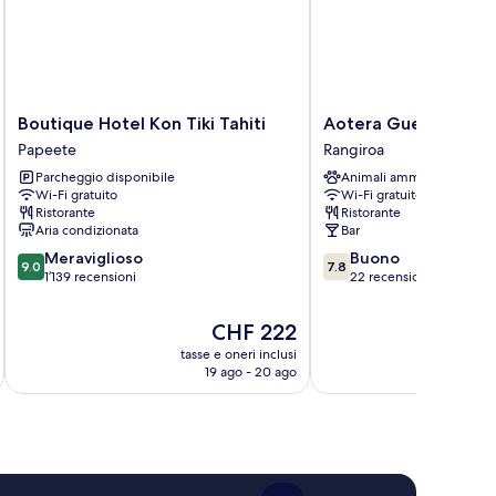
Boutique
Aotera
Boutique Hotel Kon Tiki Tahiti
Aotera Guest House
Hotel
Guest
Papeete
Rangiroa
Kon
House
Parcheggio disponibile
Animali ammessi
Tiki
Rangiroa
Wi-Fi gratuito
Wi-Fi gratuito
Tahiti
Ristorante
Ristorante
Papeete
Aria condizionata
Bar
9.0
7.8
Meraviglioso
Buono
9.0
7.8
su
su
1’139 recensioni
22 recensioni
10,
10,
Meraviglioso,
Buono,
Il
CHF 222
1’139
22
prezzo
tasse e oneri inclusi
recensioni
recensioni
attuale
19 ago - 20 ago
è
CHF 222