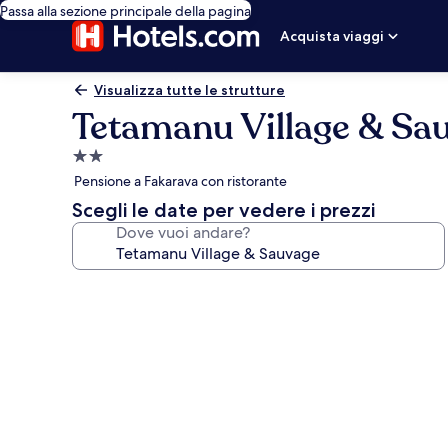
Passa alla sezione principale della pagina
Acquista viaggi
Visualizza tutte le strutture
Tetamanu Village & Sa
Struttura
a
Pensione a Fakarava con ristorante
2.0
Scegli le date per vedere i prezzi
stelle
Dove vuoi andare?
Galleria
fotografica
per
Tetamanu
Village
&