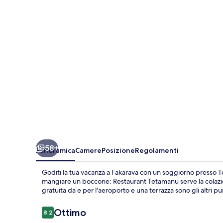
Sauvage
58+
Panoramica
Camere
Posizione
Regolamenti
Goditi la tua vacanza a Fakarava con un soggiorno presso Te
mangiare un boccone: Restaurant Tetamanu serve la colazion
gratuita da e per l'aeroporto e una terrazza sono gli altri pun
Recensioni
Ottimo
8.2
8.2 su 10