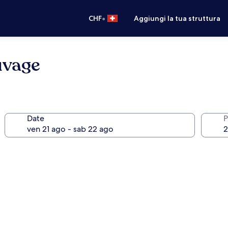
•
CHF
Aggiungi la tua struttura
uvage
Date
P