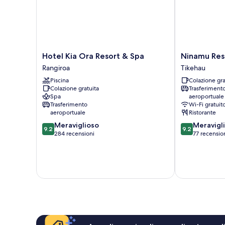
Hotel
Ninamu
Hotel Kia Ora Resort & Spa
Ninamu Res
Kia
Resort
Rangiroa
Tikehau
Ora
Tikehau
Piscina
Colazione gra
Resort
Colazione gratuita
Trasferiment
&
Spa
aeroportuale
Spa
Trasferimento
Wi-Fi gratuit
Rangiroa
aeroportuale
Ristorante
9.2
9.2
Meraviglioso
Meravigl
9.2
9.2
su
su
284 recensioni
77 recensio
10,
10,
Meraviglioso,
Meraviglioso,
284
77
recensioni
recensioni