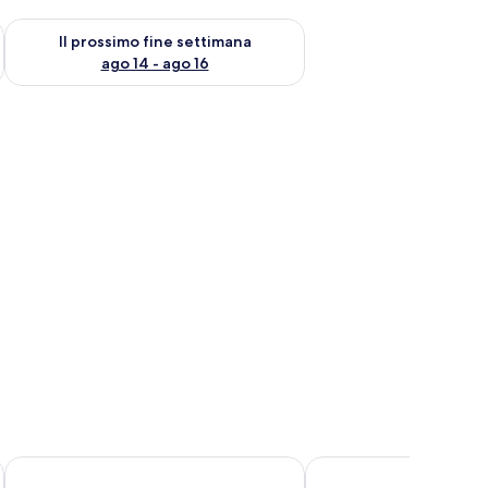
ne settimana, ago 7 - ago 9
Verifica la disponibilità per il prossimo fine settimana, ago 14 
Il prossimo fine settimana
ago 14 - ago 16
dela.
Boutique Hotel Kon Tiki Tahiti
Aotera Guest House