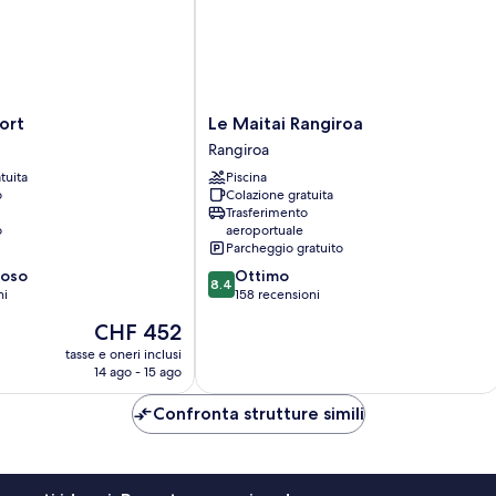
Le
ort
Le Maitai Rangiroa
Maitai
Rangiroa
Rangiroa
tuita
Piscina
Rangiroa
o
Colazione gratuita
Trasferimento
o
aeroportuale
Parcheggio gratuito
8.4
ioso
Ottimo
8.4
su
ni
158 recensioni
10,
Il
CHF 452
Ottimo,
prezzo
158
tasse e oneri inclusi
attuale
14 ago - 15 ago
recensioni
è
CHF 452
Confronta strutture simili