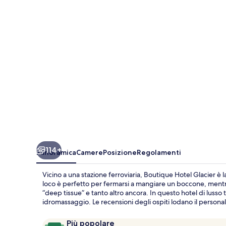
114+
Panoramica
Camere
Posizione
Regolamenti
Vicino a una stazione ferroviaria, Boutique Hotel Glacier è l
loco è perfetto per fermarsi a mangiare un boccone, mentre
“deep tissue” e tanto altro ancora. In questo hotel di luss
idromassaggio. Le recensioni degli ospiti lodano il personale
Recensioni
9.6
Più popolare