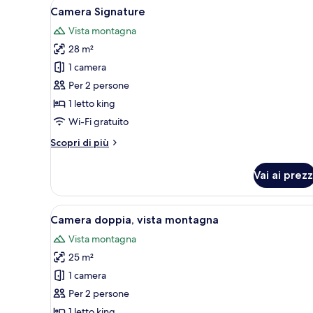
Apri
Una camera da letto moderna c
7
Camera Signature
tutte
Vista montagna
le
28 m²
foto
per
1 camera
Camera
Per 2 persone
Signature
1 letto king
Wi-Fi gratuito
Altri
Scopri di più
dettagli
per
Vai ai prezz
Camera
Signature
Apri
Una camera d'albergo moderna 
8
Camera doppia, vista montagna
tutte
Vista montagna
le
25 m²
foto
per
1 camera
Camera
Per 2 persone
doppia,
1 letto king