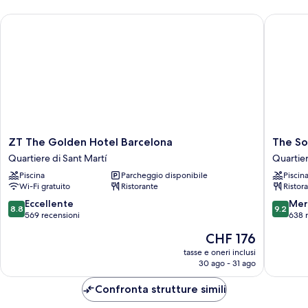
ZT The Golden Hotel Barcelona
The Soci
ZT
The
ZT The Golden Hotel Barcelona
The So
The
Social
Quartiere di Sant Martí
Quartier
Golden
Hub
Piscina
Parcheggio disponibile
Piscin
Hotel
Barcelo
Wi-Fi gratuito
Ristorante
Ristor
Barcelona
Pobleno
Quartiere
Quartie
8.8
9.2
Eccellente
Mer
8.8
9.2
di
di
su
su
569 recensioni
638 
Sant
Sant
10,
10,
Il
CHF 176
Martí
Martí
Eccellente,
Meravigl
prezzo
569
638
tasse e oneri inclusi
attuale
30 ago - 31 ago
recensioni
recensio
è
CHF 176
Confronta strutture simili