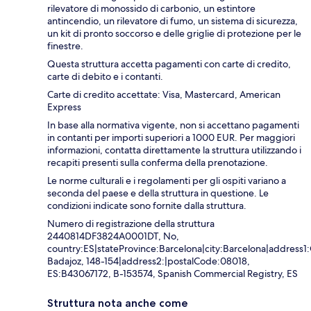
rilevatore di monossido di carbonio, un estintore
antincendio, un rilevatore di fumo, un sistema di sicurezza,
un kit di pronto soccorso e delle griglie di protezione per le
finestre.
Questa struttura accetta pagamenti con carte di credito,
carte di debito e i contanti.
Carte di credito accettate: Visa, Mastercard, American
Express
In base alla normativa vigente, non si accettano pagamenti
in contanti per importi superiori a 1000 EUR. Per maggiori
informazioni, contatta direttamente la struttura utilizzando i
recapiti presenti sulla conferma della prenotazione.
Le norme culturali e i regolamenti per gli ospiti variano a
seconda del paese e della struttura in questione. Le
condizioni indicate sono fornite dalla struttura.
Numero di registrazione della struttura
2440814DF3824A0001DT, No,
country:ES|stateProvince:Barcelona|city:Barcelona|address1:
Badajoz, 148-154|address2:|postalCode:08018,
ES:B43067172, B-153574, Spanish Commercial Registry, ES
Struttura nota anche come