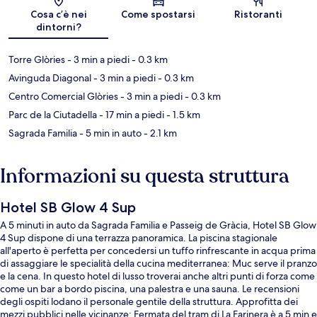
Mappa
Cosa c’è nei
Come spostarsi
Ristoranti
dintorni?
Torre Glòries
- 3 min a piedi
- 0.3 km
Avinguda Diagonal
- 3 min a piedi
- 0.3 km
Centro Comercial Glòries
- 3 min a piedi
- 0.3 km
Parc de la Ciutadella
- 17 min a piedi
- 1.5 km
Sagrada Familia
- 5 min in auto
- 2.1 km
Informazioni su questa struttura
Hotel SB Glow 4 Sup
A 5 minuti in auto da Sagrada Familia e Passeig de Gràcia, Hotel SB Glow
4 Sup dispone di una terrazza panoramica. La piscina stagionale
all'aperto è perfetta per concedersi un tuffo rinfrescante in acqua prima
di assaggiare le specialità della cucina mediterranea: Muc serve il pranzo
e la cena. In questo hotel di lusso troverai anche altri punti di forza come
come un bar a bordo piscina, una palestra e una sauna. Le recensioni
degli ospiti lodano il personale gentile della struttura. Approfitta dei
mezzi pubblici nelle vicinanze: Fermata del tram di La Farinera è a 5 min e