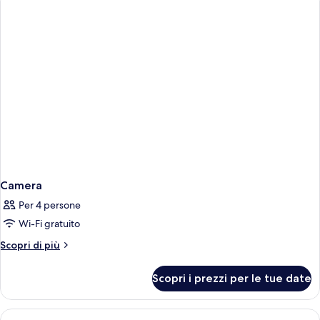
Camera
Per 4 persone
Wi-Fi gratuito
Altri
Scopri di più
dettagli
per
Scopri i prezzi per le tue date
Camera