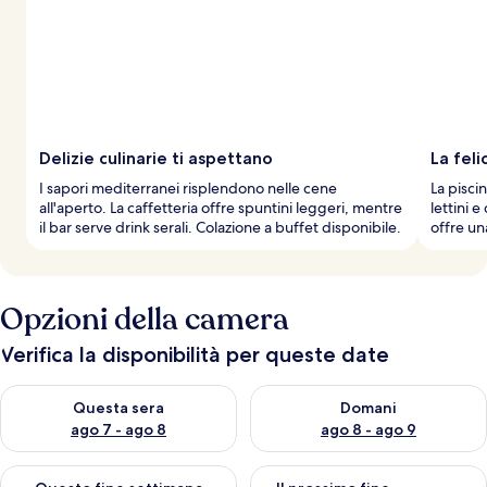
Delizie culinarie ti aspettano
La feli
I sapori mediterranei risplendono nelle cene
La pisci
all'aperto. La caffetteria offre spuntini leggeri, mentre
lettini 
il bar serve drink serali. Colazione a buffet disponibile.
offre un
Opzioni della camera
Verifica la disponibilità per queste date
Verifica la disponibilità per questa sera, ago 7 - ago 8
Verifica la disponibilità per d
Questa sera
Domani
ago 7 - ago 8
ago 8 - ago 9
Verifica la disponibilità per questo fine settimana, ago 7 - ago
Verifica la disponibilità per il