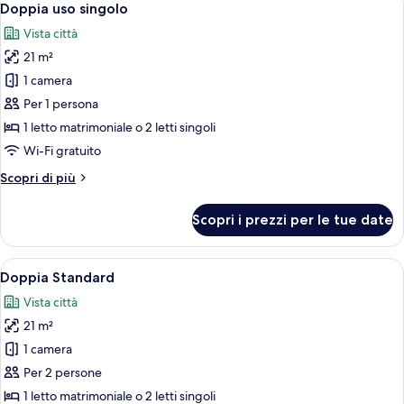
4
Doppia uso singolo
tutte
Vista città
le
21 m²
foto
per
1 camera
Doppia
Per 1 persona
uso
1 letto matrimoniale o 2 letti singoli
singolo
Wi-Fi gratuito
Altri
Scopri di più
dettagli
per
Scopri i prezzi per le tue date
Doppia
uso
singolo
Apri
Una moderna camera d'albergo con un 
4
Doppia Standard
tutte
Vista città
le
21 m²
foto
per
1 camera
Doppia
Per 2 persone
Standard
1 letto matrimoniale o 2 letti singoli