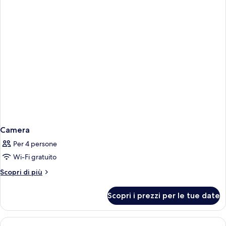
Camera
Per 4 persone
Wi-Fi gratuito
Altri
Scopri di più
dettagli
per
Scopri i prezzi per le tue date
Camera