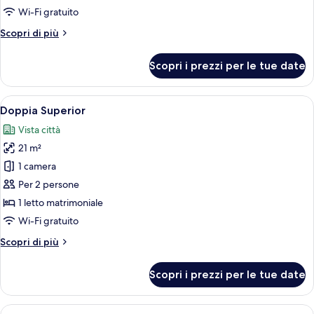
Wi-Fi gratuito
Altri
Scopri di più
dettagli
per
Scopri i prezzi per le tue date
Doppia
Standard
Apri
Una camera d'albergo con un letto, una 
4
Doppia Superior
tutte
Vista città
le
21 m²
foto
per
1 camera
Doppia
Per 2 persone
Superior
1 letto matrimoniale
Wi-Fi gratuito
Altri
Scopri di più
dettagli
per
Scopri i prezzi per le tue date
Doppia
Superior