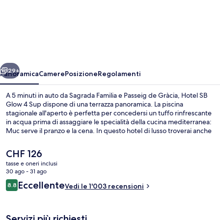
Hotel
SB
Glow
4
Sup
ietro
Avanti
29+
Panoramica
Camere
Posizione
Regolamenti
A 5 minuti in auto da Sagrada Familia e Passeig de Gràcia, Hotel SB
Glow 4 Sup dispone di una terrazza panoramica. La piscina
stagionale all'aperto è perfetta per concedersi un tuffo rinfrescante
in acqua prima di assaggiare le specialità della cucina mediterranea:
Muc serve il pranzo e la cena. In questo hotel di lusso troverai anche
altri punti di forza come come un bar a bordo piscina, una palestra e
una sauna. Le recensioni degli ospiti lodano il personale gentile della
Il
CHF 126
struttura. Approfitta dei mezzi pubblici nelle vicinanze: Fermata del
prezzo
tasse e oneri inclusi
tram di La Farinera è a 5 min e Fermata del tram di Ca l'Aranyó a 5 min
attuale
30 ago - 31 ago
a piedi.
Piscina stagionale all'aperto, lettini
è
Recensioni
Eccellente
8.8
Vedi le 1'003 recensioni
CHF 126
8.8 su 10
Servizi più richiesti