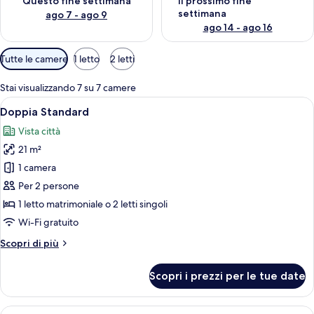
Questo fine settimana
Il prossimo fine
settimana
ago 7 - ago 9
ago 14 - ago 16
Filtri
Tutte le camere
1 letto
2 letti
disponibili
per
Stai visualizzando 7 su 7 camere
le
Apri
Una moderna camera d'albergo con un 
4
Doppia Standard
camere
tutte
Vista città
le
21 m²
foto
per
1 camera
Doppia
Per 2 persone
Standard
1 letto matrimoniale o 2 letti singoli
Wi-Fi gratuito
Altri
Scopri di più
dettagli
per
Scopri i prezzi per le tue date
Doppia
Standard
Apri
Una moderna camera d'albergo con un 