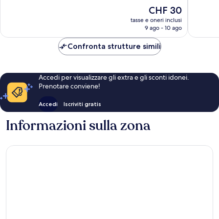
10,
10,
Il
CHF 30
Buono,
Buono,
prezzo
48
55
tasse e oneri inclusi
attuale
9 ago - 10 ago
recensioni
recensio
è
CHF 30
Confronta strutture simili
Accedi per visualizzare gli extra e gli sconti idonei.
Prenotare conviene!
Accedi
Iscriviti gratis
Informazioni sulla zona