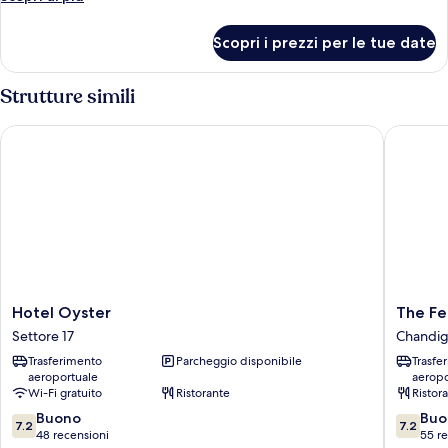
dettagli
per
Scopri i prezzi per le tue date
Camera
Deluxe
Strutture simili
Hotel Oyster
The Fern
Hotel
The
Hotel Oyster
The Fe
Oyster
Fern
Settore 17
Chandig
Settore
Residen
Trasferimento
Parcheggio disponibile
Trasfe
17
Chandig
aeroportuale
aeropo
Chandig
Wi-Fi gratuito
Ristorante
Ristor
7.2
7.2
Buono
Buo
7.2
7.2
su
su
48 recensioni
55 r