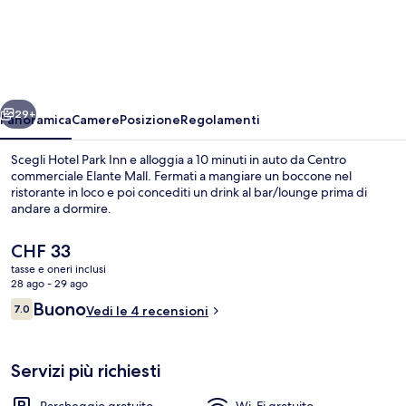
Park
Inn
ietro
Avanti
29+
Panoramica
Camere
Posizione
Regolamenti
Scegli Hotel Park Inn e alloggia a 10 minuti in auto da Centro
commerciale Elante Mall. Fermati a mangiare un boccone nel
ristorante in loco e poi concediti un drink al bar/lounge prima di
andare a dormire.
Il
CHF 33
prezzo
tasse e oneri inclusi
attuale
28 ago - 29 ago
è
Recensioni
Buono
7.0
Interni
Vedi le 4 recensioni
CHF 33
7.0 su 10
Servizi più richiesti