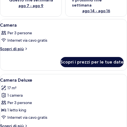
Questo fine settimana
Il prossimo fine
settimana
ago 7 - ago 9
ago 14 - ago 16
Apri
Una camera d'albergo con un letto gra
17
Camera
tutte
Per 3 persone
le
Internet via cavo gratis
foto
per
Altri
Scopri di più
dettagli
Camera
per
Scopri i prezzi per le tue date
Camera
Apri
Una camera d'albergo con un letto gra
4
Camera Deluxe
tutte
17 m²
le
1 camera
foto
per
Per 3 persone
Camera
1 letto king
Deluxe
Internet via cavo gratis
Altri
Scopri di più