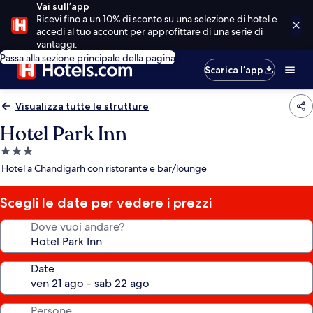
Vai sull’app
Ricevi fino a un 10% di sconto su una selezione di hotel e
accedi al tuo account per approfittare di una serie di
vantaggi.
Passa alla sezione principale della pagina
Scarica l’app
Visualizza tutte le strutture
Hotel Park Inn
Struttura
a
Hotel a Chandigarh con ristorante e bar/lounge
3.0
stelle
Scegli le date per vedere i prezzi
Dove vuoi andare?
Date
Persone